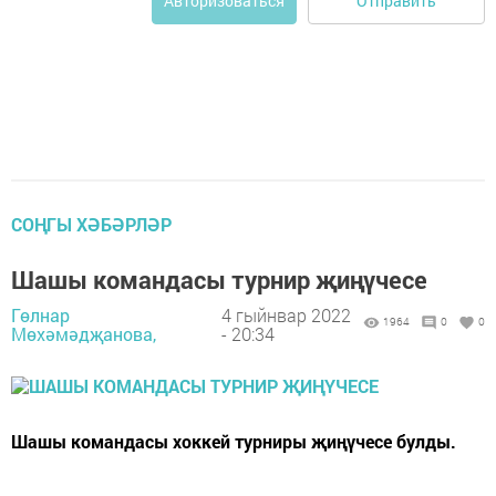
Отправить
Авторизоваться
СОҢГЫ ХӘБӘРЛӘР
Шашы командасы турнир җиңүчесе
Гөлнар
4 гыйнвар 2022
1964
0
0
Мөхәмәдҗанова,
- 20:34
Шашы командасы хоккей турниры җиңүчесе булды.