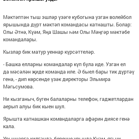
Мәктәптән тыш эшләр үзәге кубогына узган волейбол
ярышында дүрт мәктәп командасы катнашты. Болар:
Олы Әтнә, Күәм, Яңа Шашы һәм Олы Мәңгәр мәктәбе
командалары.
Кызлар бик матур уеннар күрсәттеләр.
- Башка елларны командалар күп була иде. Узган ел
да мәсәлән җиде команда иле. Ә быел бары тик дүртәү
генә, - дип көрсенде үзәк директоры Эльмира
Мәгьсумова.
Ни кызганыч, бүген балаларны телефон, гаджетлардан
аерып алуы бик кыен шул.
Ярышта катнашкан комвндаларга афәрин диясе генә
кала.
Урыннарга килгәндә, беренче урында Күәм, ягьни