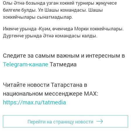
Олы Әтнә бозында узган хоккей турниры җиңүчесе
билгеле булды. Ул Шашы командасы. Шашы
хоккейчылары сынатмадылар.
Икенче урында -Күәм, өченчедә Морки хоккейчылары.
Дүртенче урында Әтнә командасы калды.
Следите за самым важным и интересным в
Telegram-канале
Татмедиа
Читайте новости Татарстана в
национальном мессенджере MАХ:
https://max.ru/tatmedia
Перейти на страницу новости