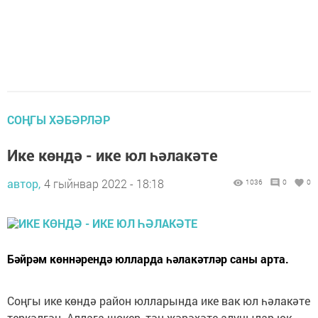
СОҢГЫ ХӘБӘРЛӘР
Ике көндә - ике юл һәлакәте
автор,
4 гыйнвар 2022 - 18:18
1036
0
0
Бәйрәм көннәрендә юлларда һәлакәтләр саны арта.
Соңгы ике көндә район юлларында ике вак юл һәлакәте
теркәлгән. Аллага шокер, тән җәрәхәте алучылар юк.