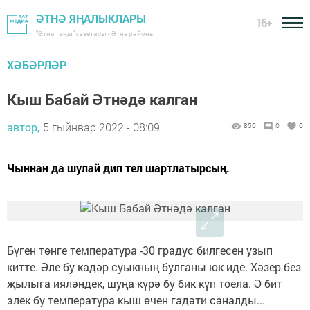
ӘТНӘ ЯҢАЛЫКЛАРЫ
16+
"Әтнә таңы" газетасы - Әтнә районы
ХӘБӘРЛӘР
Кыш Бабай Әтнәдә калган
автор,
5 гыйнвар 2022 - 08:09
850
0
0
Чыннан да шулай дип тел шартлатырсың.
Бүген төнге температура -30 градус билгесен узып
китте. Әле бу кадәр суыкның булганы юк иде. Хәзер без
җылыга ияләндек, шуңа күрә бу бик күп тоела. Ә бит
элек бу температура кыш өчен гадәти саналды...