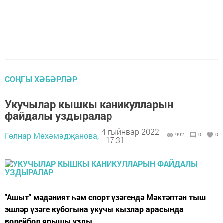
СОҢГЫ ХӘБӘРЛӘР
Укучылар кышкы каникулларын
файдалы уздыралар
4 гыйнвар 2022
Гөлнар Мөхәмәдҗанова,
992
0
0
- 17:31
"Ашыт" мәдәният һәм спорт үзәгендә Мәктәптән тыш
эшләр үзәге кубогына укучы кызлар арасында
волейбол ярышы узды