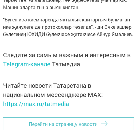
Машиналарга гына зыян килгән.
"Бүген исә киемнәрендә яктылык кайтаргыч булмаган
ике җәяулегә дә протоколлар төзелде", - ди Эчке эшләр
бүлегенең ЮХИДИ бүлекчәсе җитәкчесе Айнур Ямалиев.
Следите за самым важным и интересным в
Telegram-канале
Татмедиа
Читайте новости Татарстана в
национальном мессенджере MАХ:
https://max.ru/tatmedia
Перейти на страницу новости