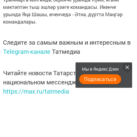
мәктәптән тыш эшләр үзәге командасы. Икенче
урында Яңа Шашы, өченчедә - Әтнә, дүрттә Мәңгәр
командалары.
Следите за самым важным и интересным в
Telegram-канале
Татмедиа
Мы в Яндекс Дзен
Читайте новости Татарстана в
Подписаться
национальном мессенджере MАХ:
https://max.ru/tatmedia
Перейти на страницу новости