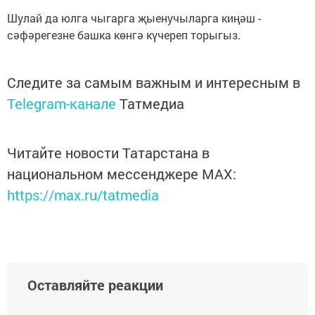
Шулай да юлга чыгарга җыенучыларга киңәш -
сәфәрегезне башка көнгә күчереп торыгыз.
Следите за самым важным и интересным в
Telegram-канале
Татмедиа
Читайте новости Татарстана в
национальном мессенджере MАХ:
https://max.ru/tatmedia
Оставляйте реакции