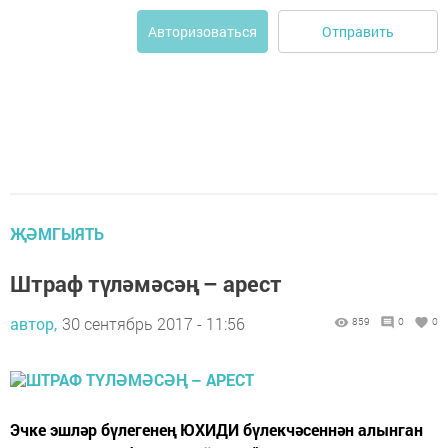
Отправить
Авторизоваться
ҖӘМГЫЯТЬ
Штраф түләмәсәң – арест
автор,
30 сентябрь 2017 - 11:56
859
0
0
Эчке эшләр бүлегенең ЮХИДИ бүлекчәсеннән алынган