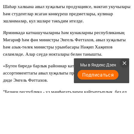
Шәһәр халкына авыл хуҗалыгы продукциясе, мәктәп укучылары
һәм студентлар ясаган көнкүреш предметлары, кулинар
эшләнмәләр, кул эшләре тәкъдим ителде.
Ярминкәдә катнашучыларны һәм кунакларны республиканың
Мәгариф һәм фән министры Энгель Фәттахов, авыл хуҗалыгы
һәм азык-төлек министры урынбасары Нәҗип Хаҗипов
сәламләде. Алар сәүдә нокталары белән танышты.
Мы в Яндекс Дзен
«Бүген биредә барлык районнар катнаша. Халык төрле
ассортименттагы авыл хуҗалыгы продуциясен сайлый ала», -
Подписаться
диде Энгель Фәттахов.
"Безнең республика - үз мәнфәгатьләрен кайгыртырлык, без ел
саен үзебез җитештергән продукция белән республика халкын
гына түгел, аннан читтә яшәүчеләрне дә тәэмин итәбез", - дип
өстәде Нәҗип Хаҗипов, игенчеләргә рәхмәтен белдереп.
Журналистлар белән әңгәмә вакытында министр Энгель
Фәттахов кызыклы һәм файдалы товарларның күплеге сөендерүе