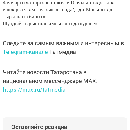
4нче яртыда торганнан, кичке 10нчы яртыда гына
йокларга ятам. Гел аяк өстендә", - ди. Монысы да
тырышлык билгесе.
Шундый тырыш ханымны фотода күрәсез.
Следите за самым важным и интересным в
Telegram-канале
Татмедиа
Читайте новости Татарстана в
национальном мессенджере MАХ:
https://max.ru/tatmedia
Оставляйте реакции