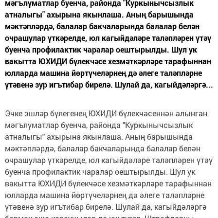
мәгълүматлар буенча, районда "Куркынычсызлык
атналыгы" ахырына якынлаша. Аның барышында
мәктәпләрдә, балалар бакчаларында балалар белән
очрашулар үткәрелде, юл кагыйдәләре таләпләрен үтәү
буенча профилактик чаралар оештырылды. Шул ук
вакытта ЮХИДИ бүлекчәсе хезмәткәрләре тарафыннан
юлларда машина йөртүчеләрнең дә әлеге таләпләрне
үтәвенә зур игътибар бирелә. Шулай да, кагыйдәләргә...
Эчке эшләр бүлегенең ЮХИДИ бүлекчәсеннән алынган
мәгълүматлар буенча, районда "Куркынычсызлык
атналыгы" ахырына якынлаша. Аның барышында
мәктәпләрдә, балалар бакчаларында балалар белән
очрашулар үткәрелде, юл кагыйдәләре таләпләрен үтәү
буенча профилактик чаралар оештырылды. Шул ук
вакытта ЮХИДИ бүлекчәсе хезмәткәрләре тарафыннан
юлларда машина йөртүчеләрнең дә әлеге таләпләрне
үтәвенә зур игътибар бирелә. Шулай да, кагыйдәләргә