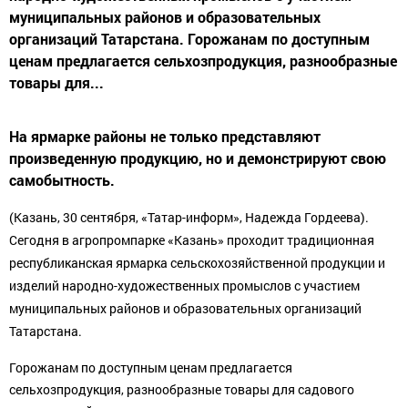
муниципальных районов и образовательных
организаций Татарстана. Горожанам по доступным
ценам предлагается сельхозпродукция, разнообразные
товары для...
На ярмарке районы не только представляют
произведенную продукцию, но и демонстрируют свою
самобытность.
(Казань, 30 сентября, «Татар-информ», Надежда Гордеева).
Сегодня в агропромпарке «Казань» проходит традиционная
республиканская ярмарка сельскохозяйственной продукции и
изделий народно-художественных промыслов с участием
муниципальных районов и образовательных организаций
Татарстана.
Горожанам по доступным ценам предлагается
сельхозпродукция, разнообразные товары для садового