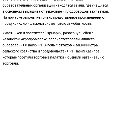
образовательных организаций находятся земли, где учащиеся
в основном выращивают зерновые и плодоовощные культуры.
На ярмарке районы не только представляют произведенную
продукцию, но и демонстрируют свою самобытность.
Участников и посетителей ярмарки, развернувшейся в
казанском Агропромпарке, поприветствовали министр
образования и науки РТ Энгель Фаттахов и замминистра
сельского хозяйства и продовольствия РТ Назип Хазипов,
которые посетили торговые палатки и оценили организацию
торговли.