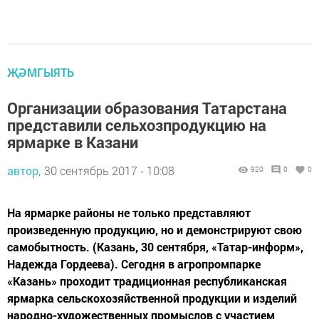
ҖӘМГЫЯТЬ
Организации образования Татарстана
представили сельхозпродукцию на
ярмарке в Казани
автор,
30 сентябрь 2017 - 10:08
920
0
0
На ярмарке районы не только представляют
произведенную продукцию, но и демонстрируют свою
самобытность. (Казань, 30 сентября, «Татар-информ»,
Надежда Гордеева). Сегодня в агропромпарке
«Казань» проходит традиционная республиканская
ярмарка сельскохозяйственной продукции и изделий
народно-художественных промыслов с участием