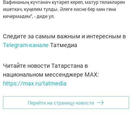
Вафинаның күчтәнәч күтәреп кереп, матур теләкләрен
ишеткәч, күңелем тулды. Әлеге хисне бер мин генә
кичермәдем", - диде ул.
Следите за самым важным и интересным в
Telegram-канале
Татмедиа
Читайте новости Татарстана в
национальном мессенджере MАХ:
https://max.ru/tatmedia
Перейти на страницу новости