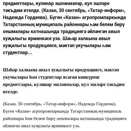
предметлары, кулинар эшләнмәләр, кул эшләре
тәкъдим ителде. (Казан, 30 сентябрь, «Татар-информ»,
Надежда Гордеева). Бүген «Казан» агропромпаркында
Татарстанның муниципаль районнары һәм белем бирү
оешмалары катнашында традициягә әйләнгән авыл
хуҗалыгы ярминкәсе уза. Шәһәр халкына авыл
хуҗалыгы продукциясе, мәктәп укучылары һәм
студентлар...
Шәһәр халкына авыл хуҗалыгы продукциясе, мәктәп
укучылары һәм студентлар ясаган көнкүреш
предметлары, кулинар эшләнмәләр, кул эшләре тәкъдим
ителде.
(Казан, 30 сентябрь, «Татар-информ», Надежда Гордеева).
Бүген «Казан» агропромпаркында Татарстанның муниципаль
районнары һәм белем бирү оешмалары катнашында традициягә
әйләнгән авыл хуҗалыгы ярминкәсе уза.