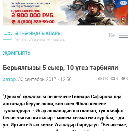
ӘТНӘ ЯҢАЛЫКЛАРЫ
16+
"Әтнә таңы" газетасы - Әтнә районы
ҖӘМГЫЯТЬ
Берьялгызы 5 сыер, 10 үгез тәрбияли
автор,
30 сентябрь 2017 - 12:56
910
0
0
"Дусым" хуҗалыгы пешекчесе Гөлнара Сәфәрова яңа
ашханәдә берүзе эшли, көн саен 90лап кешене
тукландыра. - Әгәр ашханәдән шатланып, тук кыяфәт
белән чыгып китсәләр - минем хезмәтемә зур бәя, - ди
ул. Иртәнге 5тән кичке 7гә кадәр биредә ул. "Беләсезме,