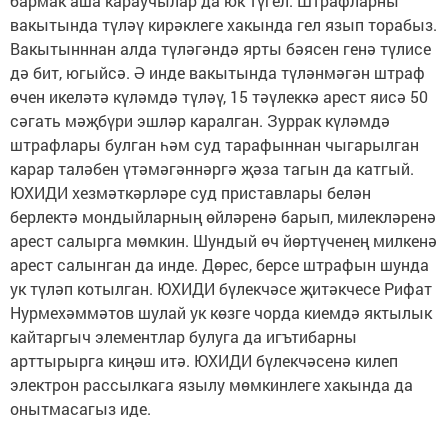
бармак аша караучылар да юк түгел. Штрафларны
вакытында түләү кирәклеге хакында гел язып торабыз.
Вакытынннан алда түләгәндә ярты бәясен генә түлисе
дә бит, югыйсә. Ә инде вакытында түләнмәгән штраф
өчен икеләтә күләмдә түләү, 15 тәүлеккә арест яисә 50
сәгать мәҗбүри эшләр каралган. Зуррак күләмдә
штрафлары булган һәм суд тарафыннан чыгарылган
карар таләбен үтәмәгәннәргә җәза тагын да катгый.
ЮХИДИ хезмәткәрләре суд приставлары белән
берлектә мондыйларның өйләренә барып, милекләренә
арест салырга мөмкин. Шундый өч йөртүченең милкенә
арест салынган да инде. Дөрес, берсе штрафын шунда
ук түләп котылган. ЮХИДИ бүлекчәсе җитәкчесе Рифат
Нурмехәммәтов шулай ук көзге чорда киемдә яктылык
кайтаргыч элементлар булуга да игътибарны
арттырырга киңәш итә. ЮХИДИ бүлекчәсенә килеп
электрон рассылкага язылу мөмкинлеге хакында да
онытмасагыз иде.