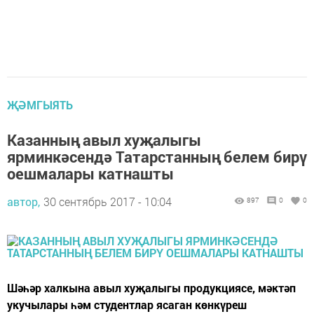
ҖӘМГЫЯТЬ
Казанның авыл хуҗалыгы
ярминкәсендә Татарстанның белем бирү
оешмалары катнашты
автор,
30 сентябрь 2017 - 10:04
897
0
0
Шәһәр халкына авыл хуҗалыгы продукциясе, мәктәп
укучылары һәм студентлар ясаган көнкүреш