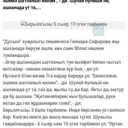
эшемә шатланып киләм", - ди. Шулай булмый ни,
ашханәдә ут та,...
"Дусым" хуҗалыгы пешекчесе Гөлнара Сәфәрова яңа
ашханәдә берүзе эшли, көн саен 90лап кешене
тукландыра.
- Әгәр ашханәдән шатланып, тук кыяфәт белән чыгып
китсәләр - минем хезмәтемә зур бәя, - ди ул.
Иртәнге 5тән кичке 7гә кадәр биредә ул. "Беләсезме,
эшемә шатланып киләм", - ди. Шулай булмый ни,
ашханәдә ут та, газ да, җылы су да бар. Якты да, матур
да бу ашханә. "Җитәкчеләрем нык булышалар, рухи
яктан да гел ярдәмнәрен тоям", - ди.
Берьялгызы 3 бала тәрбияли. Инде берсенең үз гаиләсе
бар. Калган икесе дә аның янында түгел. Шунысы
гаҗәпләндерә - 5 сыер һәм 10 үгез тәрбияли ул. "Иртән