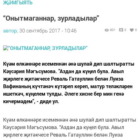
ҖӘМГЫЯТЬ
“Онытмаганнар, зурладылар”
автор,
30 сентябрь 2017 - 10:46
901
0
0
Күәм өлкәннәре исеменнән әнә шулай дип шалтыратты
Кәүсәрия Мәгъсүмова. "Аздан да күңел була. Авыл
җирлеге җитәкчесе Реваль Гатауллин белән Луиза
Вафинаның күчтәнәч күтәреп кереп, матур теләкләрен
ишеткәч, күңелем тулды. Әлеге хисне бер мин генә
кичермәдем", - диде ул.
Күәм өлкәннәре исеменнән әнә шулай дип шалтыратты
Кәүсәрия Мәгъсүмова. "Аздан да күңел була. Авыл
җирлеге җитәкчесе Реваль Гатауллин белән Луиза