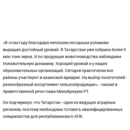
«В этом году благодаря неплохим погодным условиям
выращен достойный урожай. В Татарстане уже собрано более 5
млн тонн зерна. И по продукции животноводства наблюдаем
положительную динамику. Хороший урожай и у наших
образовательных организаций. Сегодня практически все
районы участвуют в казанской ярмарке. На выбор посетителей -
разнообразный ассортимент сельхозпродукции», - сказал в
приветственной речи глава Минобрнауки РТ.
Он подчеркнул, что Татарстан - один из ведущих аграрных
регионов, поэтому необходимо готовить квалифицированных
специалистов для республиканского АПК.