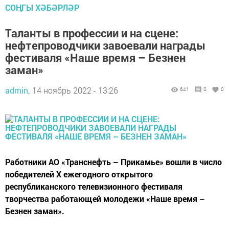
СОҢГЫ ХӘБӘРЛӘР
Таланты в профессии и на сцене:
нефтепроводчики завоевали награды
фестиваля «Наше время – Безнен
заман»
admin,
14 ноябрь 2022 - 13:26
641
0
0
​​​​​​​Работники АО «Транснефть – Прикамье» вошли в число
победителей X ежегодного открытого
республиканского телевизионного фестиваля
творчества работающей молодежи «Наше время –
Безнен заман».