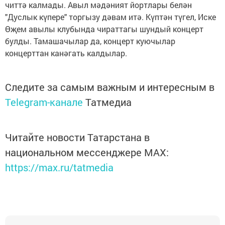
читтә калмады. Авыл мәдәният йортлары белән
"Дуслык күпере" торгызу дәвам итә. Күптән түгел, Иске
Өҗем авылы клубында чираттагы шундый концерт
булды. Тамашачылар да, концерт куючылар
концерттан канәгать калдылар.
Следите за самым важным и интересным в
Telegram-канале
Татмедиа
Читайте новости Татарстана в
национальном мессенджере MАХ:
https://max.ru/tatmedia