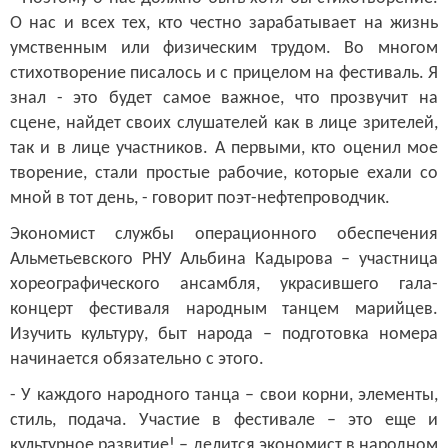
О нас и всех тех, кто честно зарабатывает на жизнь
умственным или физическим трудом. Во многом
стихотворение писалось и с прицелом на фестиваль. Я
знал - это будет самое важное, что прозвучит на
сцене, найдет своих слушателей как в лице зрителей,
так и в лице участников. А первыми, кто оценил мое
творение, стали простые рабочие, которые ехали со
мной в тот день, - говорит поэт-нефтепроводчик.
Экономист службы операционного обеспечения
Альметьевского РНУ Альбина Кадырова – участница
хореографического ансамбля, украсившего гала-
концерт фестиваля народным танцем марийцев.
Изучить культуру, быт народа – подготовка номера
начинается обязательно с этого.
- У каждого народного танца – свои корни, элементы,
стиль, подача. Участие в фестивале – это еще и
культурное развитие! – делится экономист в народном