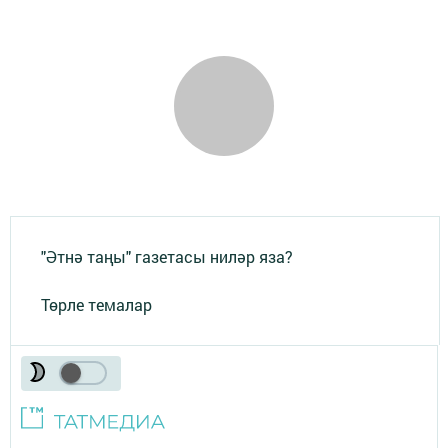
"Әтнә таңы" газетасы ниләр яза?
Төрле темалар