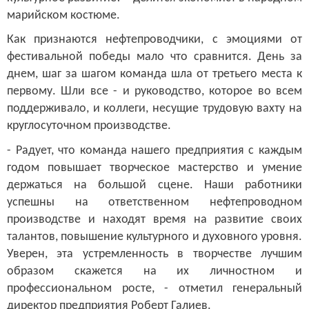
марийском костюме.
Как признаются нефтепроводчики, с эмоциями от
фестивальной победы мало что сравнится.
День за
днем, шаг за шагом команда шла от третьего места к
первому. Шли все - и руководство, которое во всем
поддерживало, и коллеги, несущие трудовую вахту на
круглосуточном производстве.
- Радует, что команда нашего предприятия с каждым
годом повышает творческое мастерство и умение
держаться на большой сцене. Наши работники
успешны на ответственном нефтепроводном
производстве и находят время на развитие своих
талантов, повышение культурного и духовного уровня.
Уверен, эта устремленность в творчестве лучшим
образом скажется на их личностном и
профессиональном росте
, - отметил
генеральный
директор предприятия Роберт Галиев.