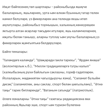
Иҗат бәйгесенең төп шартлары – районыбызда яшәүче
балаларның, яшьләрнең, урта һәм өлкән буынның татар телен
камил белүләре, үз фикерләрен ана телендә яхшы итеп
аңлатулары, районыбыз тормышын, халыкның көнкүрешен
яктырта алган әсәрләр тәкъдим итүләре, яшь каләмчеләрнең
иҗаты белән танышу, аларны туплау һәм укучы балаларның үз
фикерләрен җәмгыятькә белдерүләре.
Бәйге темалары:
“Галәмдәге каләмдә”, “Шәҗәрәдә гаилә тарихы”, “Ярдәм янәшә”
(волонтерлык һ.б.), “Милли традицияләргә тугры калып”
(халкыбызның рухи байлыгын саклауны, гореф-гадәтләрен.
Йолаларын, мәдәниятен чагылдыручы язма), “Сәламәт булыйм
дисәң” (сәламәтлек, аны саклау, спорт белән шөгыльләнү), “Әтнә
таңы” тарих битләрендә”, “Ватаным сагында” (патриотлык).
Әлеге язмаларны “Әтнә таңы” газетасы редакциясенә яки
районның Яшьләр эше, спорт һәм туризм бүлегенә