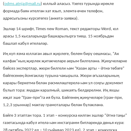
(
odms.atnja@mail.ru
) юллый аласыз. Үзегез турында ирекле
формада бәян ителгән хат язып, элемтә өчен телефон,
адресыгызны күрсәтегез (анкета-заявка).
Эшләр 14 шрифт, Times new Roman, текст редакторы Word, юл
арасы 1,5 кысаларында башкарылырга тиеш. 15 ноябрьдән
башлап кабул ителәләр.
Иң күп язма юллаган авыл җирлеге, белем бирү оешмасы, “Ак
калфак”ның җирлек җитәкчеләре аерым билгеләнә. Җиңүчеләрне
бәйсез экспертлар, жюри билгели һәм “Казан арты – Әтнә төбәге”
бәйгесенең йомгаклау турына чакырыла. Жюри әгъзаларының
карары беркетмә белән рәсмиләштерелә һәм ул соңгы документ
булып тора: яңадан каралмый, шикаять белдерелми. Иң яхшы
иҗат эше “Гран-при”га ия була. Бәйгенең җиңүчеләре (гран-при,
1,2,3 урыннар) мактау грамоталары белән бүләкләнә.
Бәйге 3 этаптан тора. 1 этап – конкурска килгән эшләр “Әтнә таңы”
газетасында кабул ителә һәм инстаграмм битләрендә дөнья күрә:
28 октябрь 2022 ел – 10 гыйнвар 2023 ел). 2 этап – конкурска