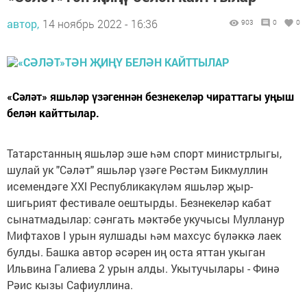
автор,
14 ноябрь 2022 - 16:36
903
0
0
«Сәләт» яшьләр үзәгеннән безнекеләр чираттагы уңыш
белән кайттылар.
Татарстанның яшьләр эше һәм спорт министрлыгы,
шулай ук "Сәләт" яшьләр үзәге Рөстәм Бикмуллин
исемендәге ХХl Республикакүләм яшьләр җыр-
шигьрият фестивале оештырды. Безнекеләр кабат
сынатмадылар: сәнгать мәктәбе укучысы Мулланур
Мифтахов I урын яулшады һәм махсус бүләккә лаек
булды. Башка автор әсәрен иң оста яттан укыган
Ильвина Галиева 2 урын алды. Укытучылары - Финә
Рәис кызы Сафиуллина.