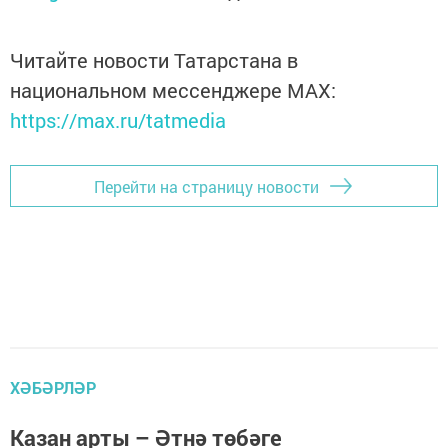
Читайте новости Татарстана в
национальном мессенджере MАХ:
https://max.ru/tatmedia
Перейти на страницу новости
ХӘБӘРЛӘР
Казан арты – Әтнә төбәге