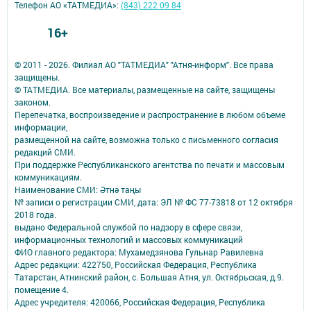
Телефон АО «ТАТМЕДИА»:
(843) 222 09 84
16+
© 2011 - 2026. Филиал АО "ТАТМЕДИА" "Атня-информ". Все права
защищены.
© ТАТМЕДИА. Все материалы, размещенные на сайте, защищены
законом.
Перепечатка, воспроизведение и распространение в любом объеме
информации,
размещенной на сайте, возможна только с письменного согласия
редакций СМИ.
При поддержке Республиканского агентства по печати и массовым
коммуникациям.
Наименование СМИ: Әтнә таңы
№ записи о регистрации СМИ, дата: ЭЛ № ФС 77-73818 от 12 октября
2018 года.
выдано Федеральной службой по надзору в сфере связи,
информационных технологий и массовых коммуникаций
ФИО главного редактора: Мухамедзянова Гульнар Равилевна
Адрес редакции: 422750, Российская Федерация, Республика
Татарстан, Атнинский район, с. Большая Атня, ул. Октябрьская, д.9.
помещение 4.
Адрес учредителя: 420066, Российская Федерация, Республика