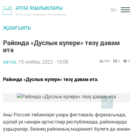
ӘТНӘ ЯҢАЛЫКЛАРЫ
16+
"Әтнә таңы" газетасы - Әтнә районы
ҖӘМГЫЯТЬ
Районда «Дуслык күпере» төзү дәвам
итә
автор,
15 ноябрь 2022 - 10:06
830
0
0
Районда «Дуслык күпере» төзү дәвам итә.
Аны Россия төбәкләре үзара фестиваль формасында,
шулай ук һөнәри артистлар республикада, районнарда
уздыралар. Безнең районның мәдәният бүлеге дә аннан