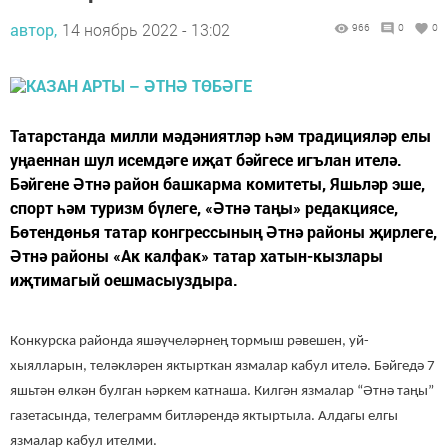
автор,
14 ноябрь 2022 - 13:02
966
0
0
Татарстанда милли мәдәниятләр һәм традицияләр елы
уңаеннан шул исемдәге иҗат бәйгесе игълан ителә.
Бәйгене Әтнә район башкарма комитеты, Яшьләр эше,
спорт һәм туризм бүлеге, «Әтнә таңы» редакциясе,
Бөтендөнья татар конгрессының Әтнә районы җирлеге,
Әтнә районы «Ак калфак» татар хатын-кызлары
иҗтимагый оешмасыуздыра.
Конкурска районда яшәүчеләрнең тормыш рәвешен, уй-
хыялларын, теләкләрен яктырткан язмалар кабул ителә. Бәйгедә 7
яшьтән өлкән булган һәркем катнаша. Килгән язмалар “Әтнә таңы”
газетасында, телеграмм битләрендә яктыртыла. Алдагы елгы
язмалар кабул ителми.