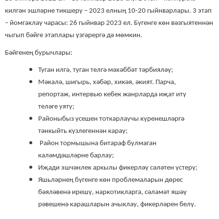
килгән эшләрне тикшерү – 2023 елның 10-20 гыйнварлары. 3 этап
– йомгаклау чарасы: 26 гыйнвар 2023 ел. Бүгенге көн вәзгыятеннән
чыгып бәйге этаплары үзгәрергә дә мөмкин.
Бәйгенең бурычлары:
Туган илгә, туган телгә мәхәббәт тәрбияләү;
Мәкалә, шигырь, хәбәр, хикәя, әкият. Парча,
репортаж, интервью кебек жанрларда иҗат итү
теләге уяту;
Районыбыз үсешен тоткарлаучы күренешләргә
тәнкыйть күзлегеннән карау;
Район тормышына битараф булмаган
каләмдәшләрне барлау;
Иҗади эшчәнлек аркылы фикерләү сәләтен үстерү;
Яшьләрнең бүгенге көн проблемаларын дөрес
бәяләвенә ирешү, наркотикларга, сәламәт яшәү
рәвешенә карашларын ачыклау, фикерләрен белү.