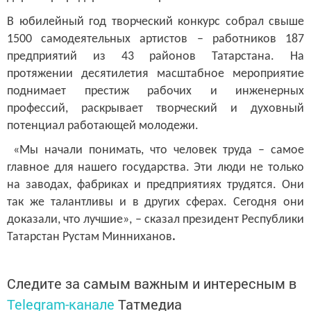
В юбилейный год творческий конкурс собрал свыше
1500 самодеятельных артистов – работников 187
предприятий из 43 районов Татарстана. На
протяжении десятилетия масштабное мероприятие
поднимает престиж рабочих и инженерных
профессий, раскрывает творческий и духовный
потенциал работающей молодежи.
«Мы начали понимать, что человек труда – самое
главное для нашего государства. Эти люди не только
на заводах, фабриках и предприятиях трудятся. Они
так же талантливы и в других сферах. Сегодня они
доказали, что лучшие», – сказал президент Республики
Татарстан
Рустам Минниханов
.
Следите за самым важным и интересным в
Telegram-канале
Татмедиа