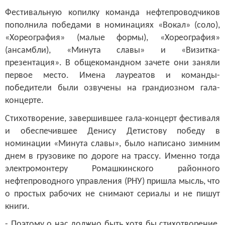
Фестивальную копилку команда нефтепроводчиков
пополнила победами в номинациях «Вокал» (соло),
«Хореография» (малые формы), «Хореография»
(ансамбли), «Минута славы» и «Визитка-
презентация». В общекомандном зачете они заняли
первое место. Имена лауреатов и команды-
победители были озвучены на
грандиозном
гала-
концерте.
Стихотворение, завершившее гала-концерт фестиваля
и обеспечившее Денису Детистову победу в
номинации «Минута славы», было написано зимним
днем в грузовике по дороге на трассу. Именно тогда
электромонтеру Ромашкинского районного
нефтепроводного управления (РНУ) пришла мысль, что
о простых рабочих не снимают сериалы и не пишут
книги.
- Поэтому о нас должно быть хотя бы стихотворение.