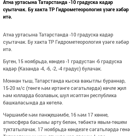
Атна уртасына Татарстанда -10 градуска кадәр
суытачак. Бу хакта ТР Гидрометеорология үзәге хәбәр
итә.
Атна уртасына Татарстанда -10 градуска кадәр
суытачак. Бу хакта ТР Гидрометеорология үзәге хәбәр
итә.
Бүген, 15 ноябрьдә, көндез -1 градустан -6 градуска
кадәр (Казанда -4, -6, -2, -4 градус) булачак.
Моннан тыш, Татарстанда кыска вакытлы бураннар,
15-20 м/с (төнге һәм иртәнге сәгатьләрдә) көчле җил
һәм юлларда бозлавык, шул исәптән республика
башкаласында да көтелә.
Чәршәмбе һәм пәнҗешәмбе, 16 һәм 17 көнне,
атмосфера басымы арту белән, төбәктә явым-төшем
туктатылачак. 17 ноябрьдә көндезге сәгатьләрдә генә