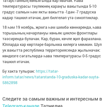
Татарстанның көньягында кар явачак. Һава
температурасы тәүлекнең караңгы вакытында 5-10
градус салкын һәм якты вакытта -1дән -7 градуска
кадәр тәшкил итәчәк, дип билгеләп үтә синоптиклар.
18 һәм 19 ноябрь, җомга һәм шимбә көннәрендә, һава
торышының начарлануы көньяк циклон фронтлары
тәэсирендә булачак. Кар, буран, көчле җил фаразлана.
Юлларда кар көртләре барлыкка килергә мөмкин. Шул
ук вакытта республика территориясендә җылыначак:
көндезге сәгатьләрдә һава температурасы 0-5 градус
тәшкил итәчәк.
Бу хакта тулырак:
https://tatar-
inform.tatar/news/tatarstanda-10-graduska-kadar-suyta-
5862898
Следите за самым важным и интересным в
Telegram-канале
Татмедиа