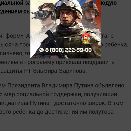
оциальной защиты РТ поздравила молодую
ждением сына.
-информ», Арсений Маврин). В Татарстане
тысяча пособий по рождению первого ребенка.
ильево, что под Зеленодольском,
чением в программу приехала поздравить
оцзащиты РТ Эльмира Зарипова.
ием Президента Владимира Путина объявлено
с мер социальной поддержки, получивший
ициативы Путина“, достаточно широк. В том
вого ребенка до достижения им полутора