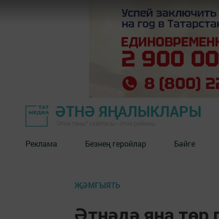
ӘТНӘ ЯҢАЛЫКЛАРЫ
"Әтнә таңы" газетасы - Әтнә районы
Реклама
Безнең геройлар
Бәйге
ҖӘМГЫЯТЬ
Әтнәдә яңа төр