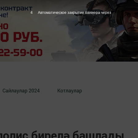
3
Автоматическое закрытие баннера через
Сайлаулар 2024
Котлаулар
 полис бирелә башлады