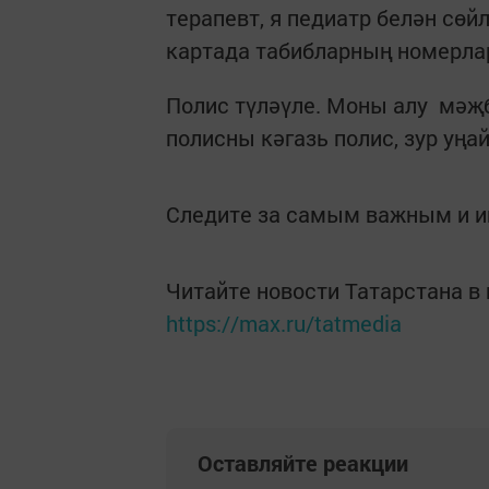
терапевт, я педиатр белән сөй
картада табибларның номерла
Полис түләүле. Моны алу мәҗб
полисны кәгазь полис, зур уңа
Следите за самым важным и 
Читайте новости Татарстана 
https://max.ru/tatmedia
Оставляйте реакции