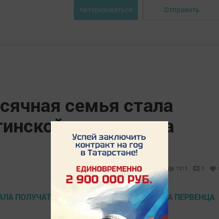
Отправить
Авторизоваться
сячная семья стала
тинской выплаты на
1315
0