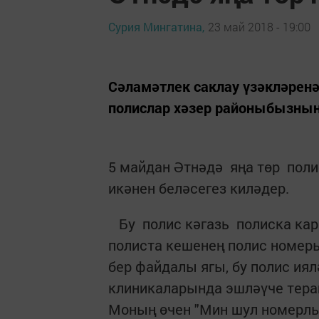
Сурия Мингатина,
23 май 2018 - 19:00
Сәламәтлек саклау үзәкләренә
полислар хәзер районыбызның
5 майдан Әтнәдә яңа төр поли
икәнен беләсегез киләдер.
Бу полис кәгазь полиска кара
полиста кешенең полис номер
бер файдалы ягы, бу полис ия
клиникаларында эшләүче терап
Моның өчен "Мин шул номерлы 