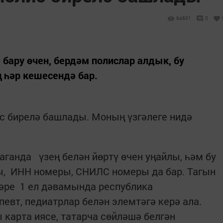
64601
0
 бару өчен, бердәм полислар алдык, бу
 һәр кешесендә бар.
с бирелә башлады. Моның үзгәлеге нидә
ганда үзең белән йөртү өчен уңайлы, һәм бу
ы, ИНН номеры, СНИЛС номеры да бар. Тагын
ләре 1 ел дәвамында республика
евт, педиатрлар белән элемтәгә керә ала.
карта иясе, татарча сөйләшә белгән