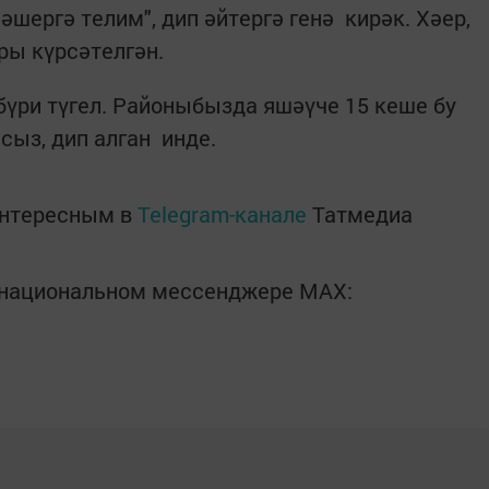
ләшергә телим", дип әйтергә генә кирәк. Хәер,
ры күрсәтелгән.
үри түгел. Районыбызда яшәүче 15 кеше бу
йсыз, дип алган инде.
интересным в
Telegram-канале
Татмедиа
в национальном мессенджере MАХ: