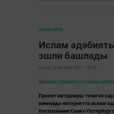
ҖӘМГЫЯТЬ
Ислам әдәбияты
эшли башлады
автор,
24 октябрь 2017 - 06:54
Проект авторлары теләгән һә
көннәрдә интернетта ислам ә
Китапханәне Санкт-Петербург