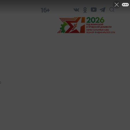
16+
0