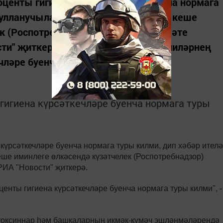
роценты гигиена күрсәткечләре буенча нормага
Кулланучылар хокукларын яклау һәм кеше
к (Роспотребнадзор) федераль хезмәте
сти" җиткерә. "Тикшерүгә алынган ипиләрнең
чләре буенча нормага туры...
 гигиена күрсәткечләре буенча нормага туры
күрсәткечләре буенча нормага туры килми, дип хәбәр ителә
ше иминлеге өлкәсендә күзәтчелек (Роспотребнадзор)
РИА "Новости" җиткерә.
енты гигиена күрсәткечләре буенча нормага туры килми", -
отоксиннар һәм башкаларның икмәк-күмәч эшләнмәләрендә