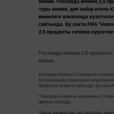
килми. Россиядә ипинең 2,5 п
туры килми, дип хәбәр ителә 
иминлеге өлкәсендә күзәтчеле
сайтында. Бу хакта РИА "Ново
2,5 проценты гигиена күрсәтке
Россиядә ипинең 2,5 проценты
килми.
Россиядә ипинең 2,5 проценты гигиена 
Кулланучылар хокукларын яклау һәм ке
федераль хезмәте сайтында. Бу хакта 
"Тикшерүгә алынган ипиләрнең 2,5 проц
диелгән хәбәрдә.
Токсик элементлар, пестицидлар, мик