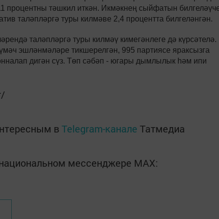
11 процентны тәшкил иткән. Икмәкнең сыйфатын билгеләүч
атив таләпләргә туры килмәве 2,4 процентта билгеләнгән.
рендә таләпләргә туры килмәү кимегәнлеге дә күрсәтелә.
күмәч эшләнмәләре тикшерелгән, 995 партиясе яраксызга
онналап дигән сүз. Төп сәбәп - югары дымлылык һәм ипи
r/
интересным в
Telegram-канале
Татмедиа
в национальном мессенджере MАХ: