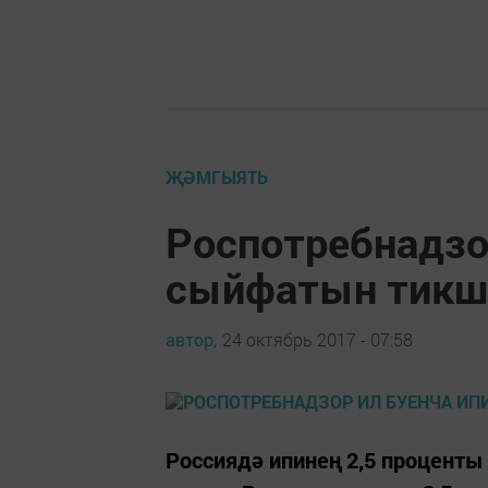
ҖӘМГЫЯТЬ
Роспотребнадзо
сыйфатын тикш
автор,
24 октябрь 2017 - 07:58
Россиядә ипинең 2,5 проценты