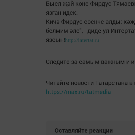
Быел җәй көне Фирдүс Тямаев
язган идек.
Кичә Фирдүс сөенче алды: кәҗ
белмим әле", - диде ул Интерт
язсын!
http://intertat.ru
Следите за самым важным и 
Читайте новости Татарстана 
https://max.ru/tatmedia
Оставляйте реакции