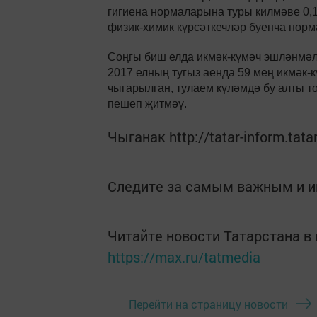
гигиена нормаларына туры килмәве 0,
физик-химик күрсәткечләр буенча норм
Соңгы биш елда икмәк-күмәч эшләнмәлә
2017 елның тугыз аенда 59 мең икмәк-
чыгарылган, тулаем күләмдә бу алты т
пешеп җитмәү.
Чыганак http://tatar-inform.tata
Следите за самым важным и 
Читайте новости Татарстана 
https://max.ru/tatmedia
Перейти на страницу новости