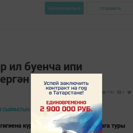
Отправить
Авторизоваться
р ил буенча ипи
ергән
1184
0
 гигиена күрсәткечләре буенча нормага туры