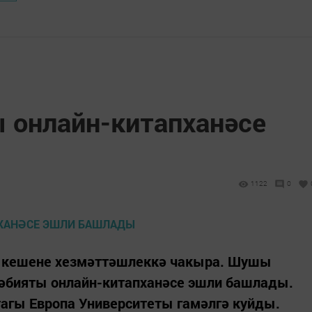
 онлайн-китапханәсе
1122
0
р кешене хезмәттәшлеккә чакыра. Шушы
дәбияты онлайн-китапханәсе эшли башлады.
тагы Европа Университеты гамәлгә куйды.