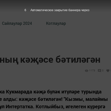
5
Автоматическое закрытие баннера через
Сайлаулар 2024
Котлаулар
ның кәҗәсе бәтиләгән
1173
0
ка Кукмарада кәҗә бүләк итүләре турында
че алды: кәҗәсе бәтиләгән! "Кызмы, малаймы
 ул Интертатка. Котлыйбыз, игелеген күрергә