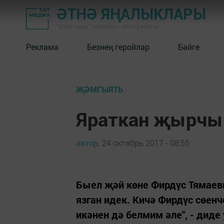
ӘТНӘ ЯҢАЛЫКЛАРЫ
"Әтнә таңы" газетасы - Әтнә районы
Реклама
Безнең геройлар
Бәйге
ҖӘМГЫЯТЬ
Яраткан җырчы
автор,
24 октябрь 2017 - 08:55
Быел җәй көне Фирдүс Тямаев
язган идек. Кичә Фирдүс сөен
икәнен дә белмим әле", - диде