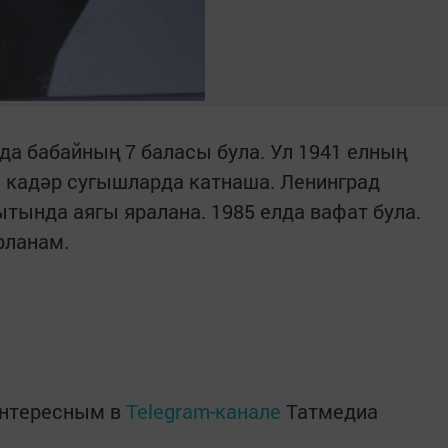
а бабайның 7 баласы була. Ул 1941 елның
 кадәр сугышларда катнаша. Ленинград
ында аягы яралана. 1985 елда вафат була.
рланам.
интересным в
Telegram-канале
Татмедиа