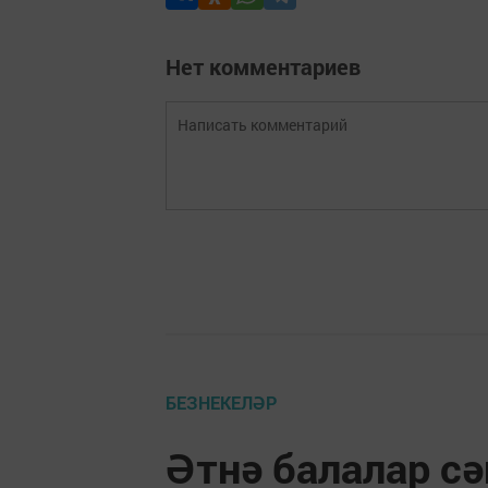
Нет комментариев
БЕЗНЕКЕЛӘР
Әтнә балалар с