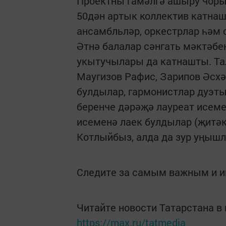
Проектны гамәлгә ашыру чоры
50дән артык коллектив катнаш
ансамбльләр, оркестрлар һәм 
Әтнә балалар сәнгать мәктәбе
укытучылары да катнашты. Та
Маугизов Рафис, Зарипов Әсхә
булдылар, гармонистлар дуэт
беренче дәрәҗә лауреат исеме
исеменә лаек булдылар (җитә
Котлыйбыз, алда да зур уңышл
Следите за самым важным и 
Читайте новости Татарстана 
https://max.ru/tatmedia