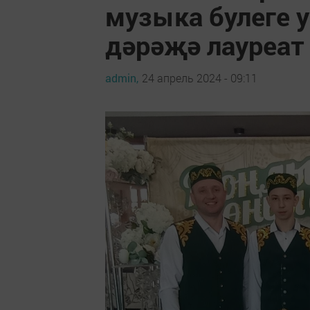
музыка булеге 
дәрәҗә лауреат
admin,
24 апрель 2024 - 09:11