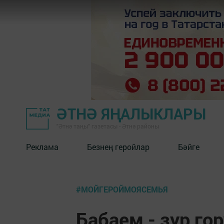
ӘТНӘ ЯҢАЛЫКЛАРЫ
"Әтнә таңы" газетасы - Әтнә районы
Реклама
Безнең геройлар
Бәйге
#МОЙГЕРОЙМОЯСЕМЬЯ
Бабаем - зур го