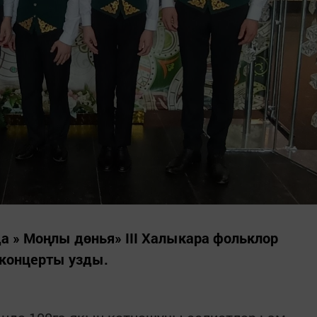
а » Моңлы дөнья» III Халыкара фольклор
концерты узды.