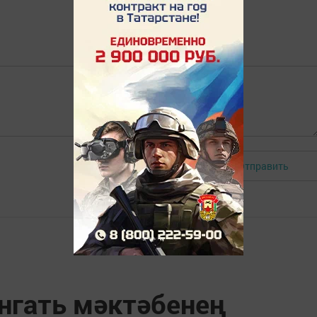
Отправить
Авторизоваться
әнгать мәктәбенең