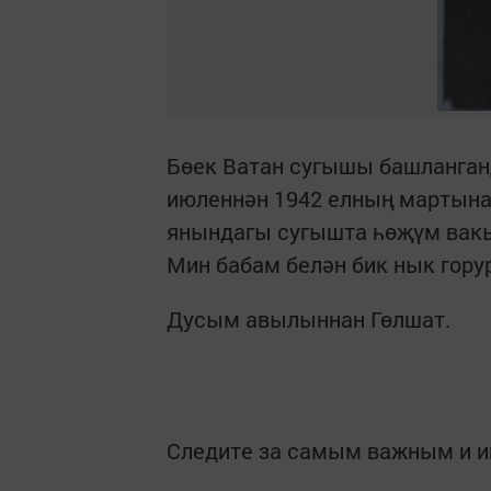
Бөек Ватан сугышы башланганд
июленнән 1942 елның мартына
янындагы сугышта һөҗүм вакыт
Мин бабам белән бик нык гору
Дусым авылыннан Гөлшат.
Следите за самым важным и 