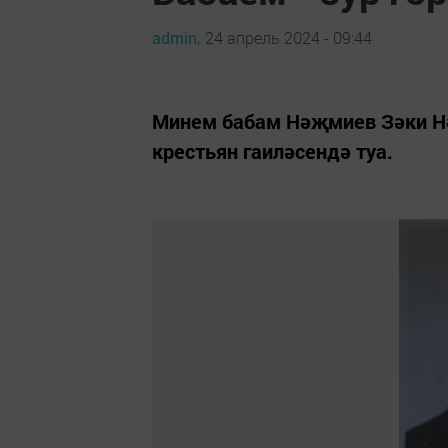
admin,
24 апрель 2024 - 09:44
Минем бабам Нәҗмиев Зәки Н
крестьян гаиләсендә туа.