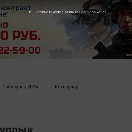
5
Автоматическое закрытие баннера через
Сайлаулар 2024
Котлаулар
рурлык