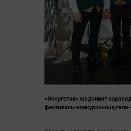
«Энергетик» мәдәният сараенд
фестиваль-конкурсының гала-