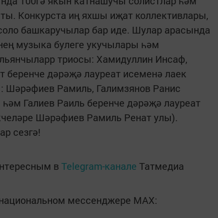
нда 100гә якын катнашучы солистлар һәм
ты. Конкурста иң яхшы иҗат коллективлары,
соло башкаручылар бар иде. Шулар арасында
нең музыка булеге укучылары һәм
льянчыларр триосы: Хамидуллин Инсаф,
т беренче дәрәҗә лауреат исеменә лаек
ы: Шәрәфиев Рамиль, Галимзянов Ранис
 һәм Галиев Раиль беренче дәрәҗә лауреат
кчеләре Шәрәфиев Рамиль Ренат улы).
ар сезгә!
интересным в
Telegram-канале
Татмедиа
в национальном мессенджере MАХ: