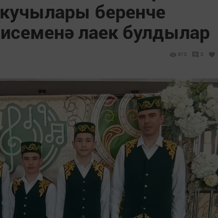
укучылары беренче
 исеменә лаек булдылар
810
0