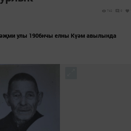
742
0
әҗми улы 1906нчы елны Күәм авылында