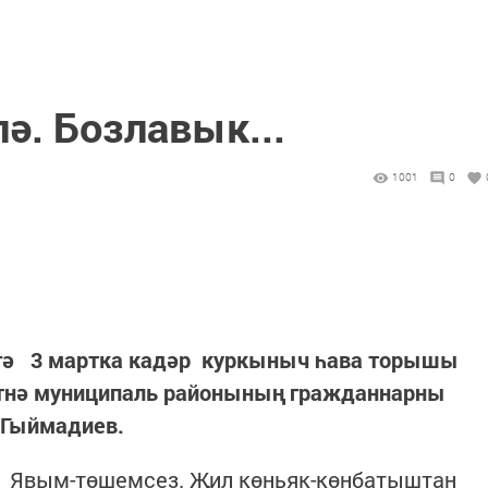
ә. Бозлавык...
1001
0
тәгә 3 мартка кадәр куркыныч һава торышы
 Әтнә муниципаль районының гражданнарны
р Гыймадиев.
. Явым-төшемсез. Җил көньяк-көнбатыштан