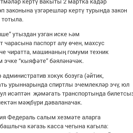
тмәләр кертү вакыты 2 мартка кадәр
өп законына үзгәрешләр кертү турында закон
 тотыла.
яше” утыздан узган иске һәм
т чарасына паспорт алу өчен, махсус
нче чиратта, машинаның гомуми техник
 эчке “кыяфәте” бәяләнәчәк.
 административ хокук бозуга (әйтик,
ать урыннарында спиртлы эчемлекләр эчү, юл
шул исәптән җәмәгать транспортында билетсы
лектән мәҗбүри дәваланачак.
сия Федераль салым хезмәте аларга
 башлыча кәгазь касса чегына кагыла: