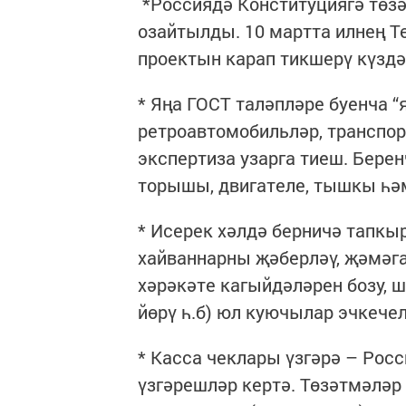
*Россиядә Конституциягә төзә
озайтылды. 10 мартта илнең Т
проектын карап тикшерү күздә
* Яңа ГОСТ таләпләре буенча “
ретроавтомобильләр, транспор
экспертиза узарга тиеш. Бере
торышы, двигателе, тышкы һәм
* Исерек хәлдә берничә тапкыр
хайваннарны җәберләү, җәмәг
хәрәкәте кагыйдәләрен бозу, 
йөрү һ.б) юл куючылар эчкече
* Касса чеклары үзгәрә – Рос
үзгәрешләр кертә. Төзәтмәләр