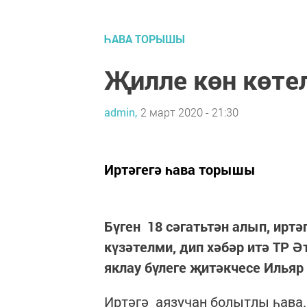
ҺАВА ТОРЫШЫ
Җилле көн көтел
admin,
2 март 2020 - 21:30
Иртәгегә һава торышы
Бүген 18 сәгатьтән алып, ир
күзәтелми, дип хәбәр итә ТР
яклау бүлеге җитәкчесе Илья
Иртәгә аязучан болытлы һава