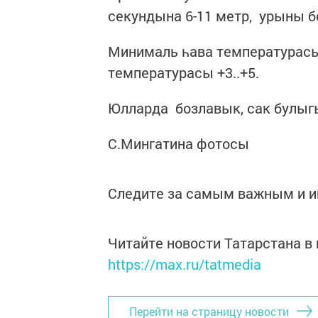
секундына 6-11 метр, урыны б
Минималь һава температурасы 
температурасы +3..+5.
Юлларда бозлавык, сак булыг
С.Мингатина фотосы
Следите за самым важным и 
Читайте новости Татарстана 
https://max.ru/tatmedia
Перейти на страницу новости