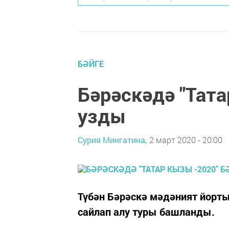
БӘЙГЕ
Бәрәскәдә "Тата
узды
Сурия Мингатина,
2 март 2020 - 20:00
Түбән Бәрәскә мәдәният йорты
сайлап алу туры башланды.