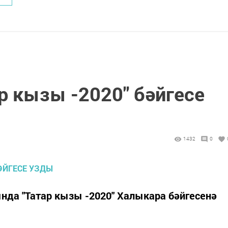
р кызы -2020" бәйгесе
1432
0
нда "Татар кызы -2020" Халыкара бәйгесенә