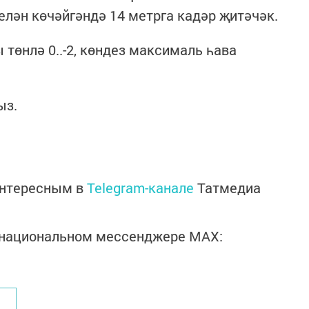
елән көчәйгәндә 14 метрга кадәр җитәчәк.
төнлә 0..-2, көндез максималь һава
ыз.
интересным в
Telegram-канале
Татмедиа
в национальном мессенджере MАХ: