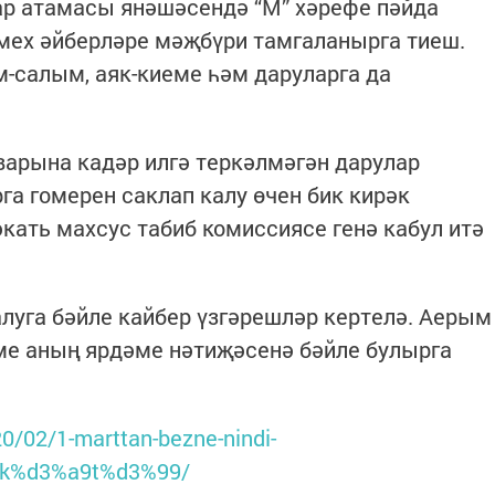
ар атамасы янәшәсендә “М” хәрефе пәйда
, мех әйберләре мәҗбүри тамгаланырга тиеш.
-салым, аяк-киеме һәм даруларга да
нварына кадәр илгә теркәлмәгән дарулар
га гомерен саклап калу өчен бик кирәк
кать махсус табиб комиссиясе генә кабул итә
алуга бәйле кайбер үзгәрешләр кертелә. Аерым
әме аның ярдәме нәтиҗәсенә бәйле булырга
20/02/1-marttan-bezne-nindi-
-k%d3%a9t%d3%99/