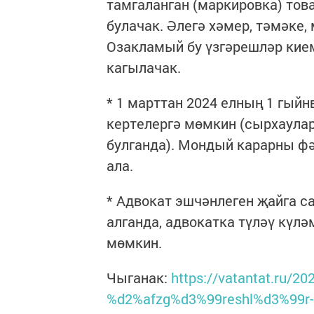
тамгаланган (маркировка) тов
булачак. Әлегә хәмер, тәмәке
Озакламый бу үзгәрешләр кием
кагылачак.
* 1 марттан 2024 елның 1 гый
кертелергә мөмкин (сырхаулар
булганда). Мондый карарны фә
ала.
* Адвокат эшчәнлеген җайга с
алганда, адвокатка түләү күл
мөмкин.
Чыганак:
https://vatantat.ru/20
%d2%afzg%d3%99reshl%d3%99r