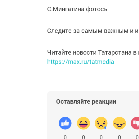
С.Мингатина фотосы
Следите за самым важным и 
Читайте новости Татарстана 
https://max.ru/tatmedia
Оставляйте реакции
0
0
0
0
0