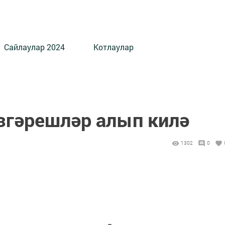
Сайлаулар 2024
Котлаулар
үзгәрешләр алып килә
1302
0