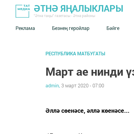
ӘТНӘ ЯҢАЛЫКЛАРЫ
"Әтнә таңы" газетасы - Әтнә районы
Реклама
Безнең геройлар
Бәйге
РЕСПУБЛИКА МАТБУГАТЫ
Март ае нинди 
admin,
3 март 2020 - 07:00
Әллә сөенәсе, әллә көенәсе...