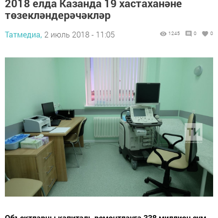
2018 елда Казанда 19 хастаханәне
төзекләндерәчәкләр
Татмедиа,
2 июль 2018 - 11:05
1245
0
0
Объектларны капиталь ремонтлауга 338 миллион сум