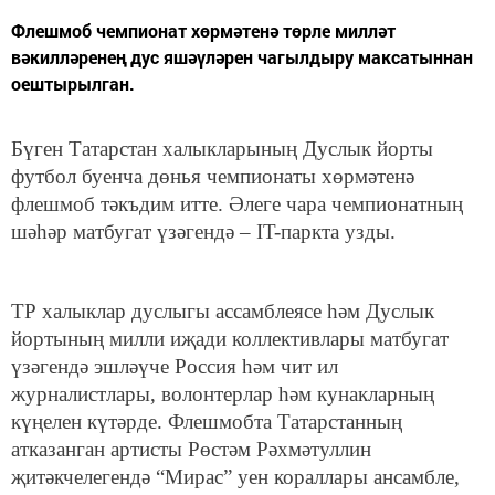
Флешмоб чемпионат хөрмәтенә төрле милләт
вәкилләренең дус яшәүләрен чагылдыру максатыннан
оештырылган.
Бүген Татарстан халыкларының Дуслык йорты
футбол буенча дөнья чемпионаты хөрмәтенә
флешмоб тәкъдим итте. Әлеге чара чемпионатның
шәһәр матбугат үзәгендә – IT-паркта узды.
ТР халыклар дуслыгы ассамблеясе һәм Дуслык
йортының милли иҗади коллективлары матбугат
үзәгендә эшләүче Россия һәм чит ил
журналистлары, волонтерлар һәм кунакларның
күңелен күтәрде. Флешмобта Татарстанның
атказанган артисты Рөстәм Рәхмәтуллин
җитәкчелегендә “Мирас” уен кораллары ансамбле,