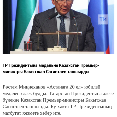
ТР Президентына медальне Казахстан Премьер-
министры Бакытжан Сагинтаев тапшырды.
Рөстәм Миңнеханов «Астанага 20 ел» юбилей
медаленә лаек булды. Татарстан Президентына әлеге
бүләкне Казахстан Премьер-министры Бакытжан
Сагинтаев тапшырды. Бу хакта ТР Президентының
матбугат хезмәте хәбәр итә.