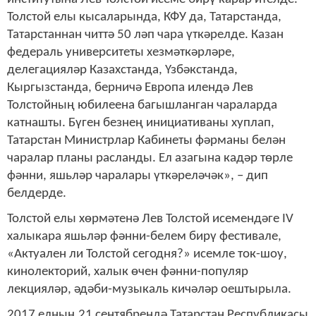
Толстой елы кысаларында, КФУ да, Татарстанда,
Татарстаннан читтә 50 ләп чара үткәрелде. Казан
федераль университеты хезмәткәрләре,
делегацияләр Казахстанда, Үзбәкстанда,
Кыргызстанда, берничә Европа илендә Лев
Толстойның юбилеена багышланган чараларда
катнашты. Бүген безнең инициативаны хуплап,
Татарстан Министрлар Кабинеты фәрманы белән
чаралар планы расланды. Ел азагына кадәр төрле
фәнни, яшьләр чаралары үткәреләчәк», – дип
белдерде.
Толстой елы хөрмәтенә Лев Толстой исемендәге IV
халыкара яшьләр фәнни-белем бирү фестивале,
«Актуален ли Толстой сегодня?» исемле ток-шоу,
кинолекторий, халык өчен фәнни-популяр
лекцияләр, әдәби-музыкаль кичәләр оештырыла.
2017 елның 21 сентябрендә Татарстан Республикасы