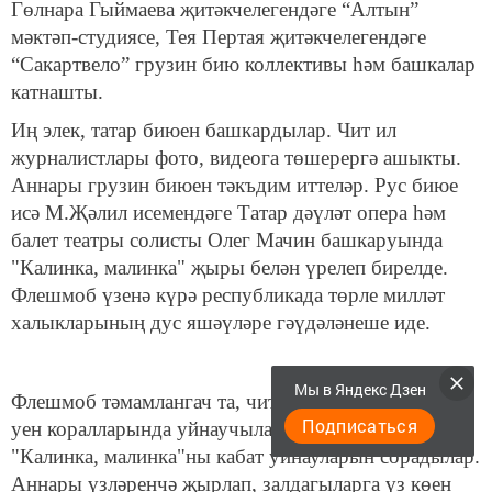
Гөлнара Гыймаева җитәкчелегендәге “Алтын”
мәктәп-студиясе, Тея Пертая җитәкчелегендәге
“Сакартвело” грузин бию коллективы һәм башкалар
катнашты.
Иң элек, татар биюен башкардылар. Чит ил
журналистлары фото, видеога төшерергә ашыкты.
Аннары грузин биюен тәкъдим иттеләр. Рус биюе
исә М.Җәлил исемендәге Татар дәүләт опера һәм
балет театры солисты Олег Мачин башкаруында
"Калинка, малинка" җыры белән үрелеп бирелде.
Флешмоб үзенә күрә республикада төрле милләт
халыкларының дус яшәүләре гәүдәләнеше иде.
Мы в Яндекс Дзен
Флешмоб тәмамлангач та, чит ил журналистлары
Подписаться
уен коралларында уйнаучыларны җибәрмәделәр,
"Калинка, малинка"ны кабат уйнауларын сорадылар.
Аннары үзләренчә җырлап, залдагыларга үз көен