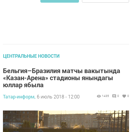
ЦЕНТРАЛЬНЫЕ НОВОСТИ
Бельгия–Бразилия матчы вакытында
«Казан-Арена» стадионы янындагы
юллар ябыла
Татар-информ,
6 июль 2018 - 12:00
1435
0
0