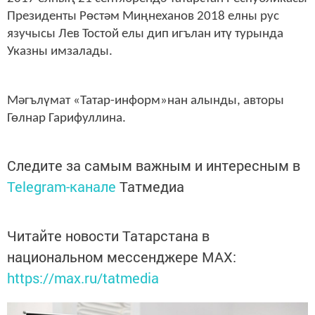
Президенты Рөстәм Миңнеханов 2018 елны рус
язучысы Лев Тостой елы дип игълан итү турында
Указны имзалады.
Мәгълүмат «Татар-информ»нан алынды, авторы
Гөлнар Гарифуллина.
Следите за самым важным и интересным в
Telegram-канале
Татмедиа
Читайте новости Татарстана в
национальном мессенджере MАХ:
https://max.ru/tatmedia