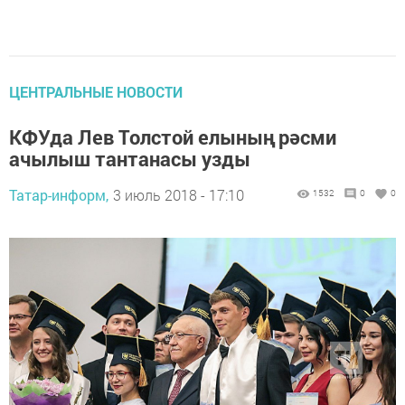
ЦЕНТРАЛЬНЫЕ НОВОСТИ
КФУда Лев Толстой елының рәсми
ачылыш тантанасы узды
Татар-информ,
3 июль 2018 - 17:10
1532
0
0