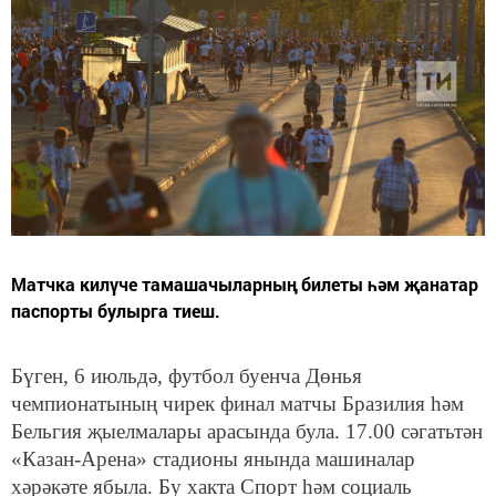
Матчка килүче тамашачыларның билеты һәм җанатар
паспорты булырга тиеш.
Бүген, 6 июльдә, футбол буенча Дөнья
чемпионатының чирек финал матчы Бразилия һәм
Бельгия җыелмалары арасында була. 17.00 сәгатьтән
«Казан-Арена» стадионы янында машиналар
хәрәкәте ябыла. Бу хакта Спорт һәм социаль