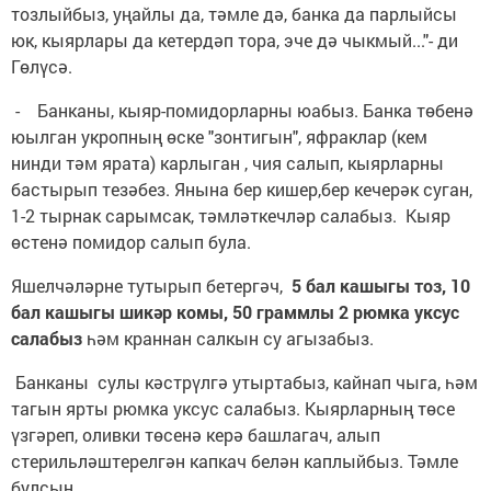
тозлыйбыз, уңайлы да, тәмле дә, банка да парлыйсы
юк, кыярлары да кетердәп тора, эче дә чыкмый..."- ди
Гөлүсә.
- Банканы, кыяр-помидорларны юабыз. Банка төбенә
юылган укропның өске "зонтигын", яфраклар (кем
нинди тәм ярата) карлыган , чия салып, кыярларны
бастырып тезәбез. Янына бер кишер,бер кечерәк суган,
1-2 тырнак сарымсак, тәмләткечләр салабыз. Кыяр
өстенә помидор салып була.
Яшелчәләрне тутырып бетергәч,
5 бал кашыгы тоз, 10
бал кашыгы шикәр комы, 50 граммлы 2 рюмка уксус
салабыз
һәм краннан салкын су агызабыз.
Банканы сулы кәстрүлгә утыртабыз, кайнап чыга, һәм
тагын ярты рюмка уксус салабыз. Кыярларның төсе
үзгәреп, оливки төсенә керә башлагач, алып
стерильләштерелгән капкач белән каплыйбыз. Тәмле
булсын.