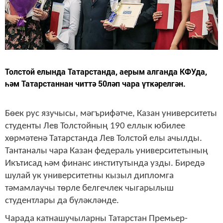
Толстой елында Татарстанда, аерым алганда КФУда,
һәм Татарстаннан читтә 50ләп чара үткәрелгән.
Бөек рус язучысы, мәгърифәтче, Казан университеты
студенты Лев Толстойның 190 еллык юбилее
хөрмәтенә Татарстанда Лев Толстой елы ачылды.
Тантаналы чара Казан федераль университетының
Икътисад һәм финанс институтында узды. Биредә
шулай ук университетны кызыл дипломга
тәмамлаучы төрле белгечлек чыгарылыш
студентлары да бүләкләнде.
Чарада катнашучыларны Татарстан Премьер-