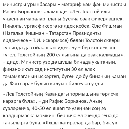
министры урынбасары – мәгариф һәм фән министры
Рафис Борһанов сәламләде. «Лев Толстой елы
уңаеннан чаралар планы буенча озак фикерләштек.
Ниһаять, уртак фикергә килдек кебек. Әле Фишман
(Наталья Фишман – Татарстан Президенты
ярдәмчесе – Т.И. искәрмәсе) белән Толстой скверы
турында да сөйләшкән идек. Бу – бер көнлек эш
түгел. Толстойның 200 еллыгына да озак калмады»,
– диде. Министр үзе дә шушы бинада укыганын,
финанс-икътисад институтын 30 ел элек
тәмамлаганын искәртеп, бүген дә бу бинаның һаман
да Фән сарае булып калуын билгеләп узды.
«Лев Толстойның Казандагы тормышына төрлечә
карарга була», – ди Рафис Борһанов. Аның
сүзләренчә, 40-50 ел яшәп тә үзеңнән соң эз
калдырмаска мөмкин, берничә ел эчендә генә дә
танылырга була. «Яхшы хатирәләр дә бар, бик үк