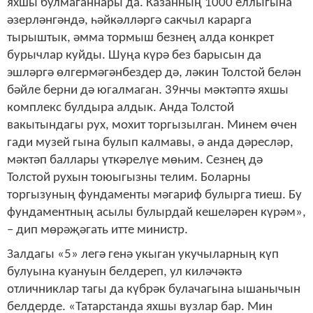
яхшы булмаганнары да. Казанның 1000 еллыгына
әзерләнгәндә, һәйкәлләргә сакчыл карарга
тырыштык, әмма тормыш безнең алда конкрет
бурычлар куйды. Шуңа күрә без барысын да
эшләргә өлгермәгәнбездер дә, ләкин Толстой белән
бәйле берни дә югалмаган. 39нчы мәктәптә яхшы
комплекс булдыра алдык. Анда Толстой
вакытындагы рух, мохит торгызылган. Минем өчен
гади музей гына булып калмавы, ә анда дәресләр,
мәктәп баллары үткәрелүе мөһим. Сезнең дә
Толстой рухын тоюыгызны телим. Боларны
торгызуның фундаменты мәгариф булырга тиеш. Бу
фундаментның асылы булырдай кешеләрен күрәм»,
– дип мөрәҗәгать итте министр.
Залдагы «5» легә генә укыган укучыларның күп
булуына куануын белдереп, ул киләчәктә
отличниклар тагы да күбрәк булачагына ышанычын
белдерде. «Татарстанда яхшы вузлар бар. Мин