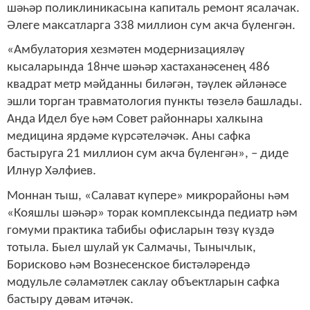
шәһәр поликлиникасына капиталь ремонт ясалачак.
Әлеге максатларга 338 миллион сум акча бүленгән.
«Амбулатория хезмәтен модернизацияләү
кысаларында 18нче шәһәр хастаханәсенең 486
квадрат метр мәйданны биләгән, тәүлек әйләнәсе
эшли торган травматология пункты төзелә башлады.
Анда Идел буе һәм Совет районнары халкына
медицина ярдәме күрсәтеләчәк. Аны сафка
бастыруга 21 миллион сум акча бүленгән», – диде
Илнур Хәлфиев.
Моннан тыш, «Салават күпере» микрорайоны һәм
«Кояшлы шәһәр» торак комплексында педиатр һәм
гомуми практика табибы офисларын төзү күздә
тотыла. Быел шулай ук Салмачы, Тынычлык,
Борисково һәм Вознесенское бистәләрендә
модульле сәламәтлек саклау объектларын сафка
бастыру дәвам итәчәк.