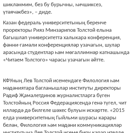
шикләнмим, без бу бурычны, һичшиксез,
үтәячәкбез», – диде.
Казан федераль университетының беренче
проректоры Рияз Минзарипов Толстой елына
багышлап университетта халыкара конференция,
фәнни-гамәли конференцияләр узачагын, шулар
арасында студентлар һәм мөгаллимнәр катнашында
«Читаем Толстого» чарасы узачагын әйтте.
КФУның Лев Толстой исемендәге Филология һәм
мәдәниятара багланышлар институты директоры
Рәдиф Җамалетдинов журналистларга бүген
Толстойның Россия Федерациясендә генә түгел, чит
илләрдә дә билгеле шәхес булуын искәртте. «2015
елда университетның Гыйльми шурасы карары
белән, Филология һәм мәдәни коммуникацияләр
институтына Лев Толстой исеме бирү карар ителде.