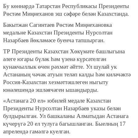
Бу көннәрдә Татарстан Республикасы Президенты
Рөстәм Миңнеханов эш сәфәре белән Казахстанда.
Бакытжан Сагинтаев Рөстәм Миңнехановка
медальне Казахстан Президенты Нурсолтан
Назарбаев йөкләмәсе буенча тапшырган.
ТР Президенты Казахстан Хөкүмәте башлыгына
әлеге югары бүләк һәм үзенә күрсәтелгән
кунакчыллык өчен рәхмәт әйтте. Ул шулай ук
Астананың чәчәк атуын теләп калды һәм киләчәктә
Россия-Казахстан хезмәттәшлеген ныгыту
юнәлешендә эшләячәген ышандырды.
«Астанага 20 ел» юбилей медале Казахстан
Президенты Нурсолтан Назарбаев указы белән
булдырылган. Ул башкаланы Алматыдан Астанага
күчерүгә 20 ел тулуга багышланган. Быелның 17
апрелендә гамәлгә куелган.