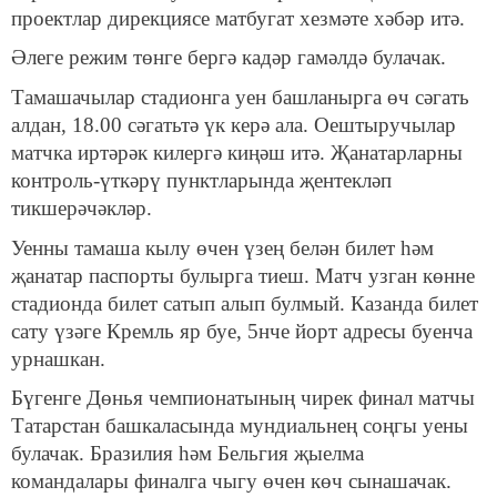
проектлар дирекциясе матбугат хезмәте хәбәр итә.
Әлеге режим төнге бергә кадәр гамәлдә булачак.
Тамашачылар стадионга уен башланырга өч сәгать
алдан, 18.00 сәгатьтә үк керә ала. Оештыручылар
матчка иртәрәк килергә киңәш итә. Җанатарларны
контроль-үткәрү пунктларында җентекләп
тикшерәчәкләр.
Уенны тамаша кылу өчен үзең белән билет һәм
җанатар паспорты булырга тиеш. Матч узган көнне
стадионда билет сатып алып булмый. Казанда билет
сату үзәге Кремль яр буе, 5нче йорт адресы буенча
урнашкан.
Бүгенге Дөнья чемпионатының чирек финал матчы
Татарстан башкаласында мундиальнең соңгы уены
булачак. Бразилия һәм Бельгия җыелма
командалары финалга чыгу өчен көч сынашачак.