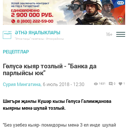
ӘТНӘ ЯҢАЛЫКЛАРЫ
16+
"Әтнә таңы" газетасы - Әтнә районы
РЕЦЕПТЛАР
Гөлүсә кыяр тозлый - "Банка да
парлыйсы юк"
Сурия Мингатина,
6 июль 2018 - 12:30
1631
0
1
Шигъри җанлы Күшәр кызы Гөлүсә Галимҗанова
кыярны менә шулай тозлый.
"Без үзебез кыяр- помидорны менә 3 ел инде шулай