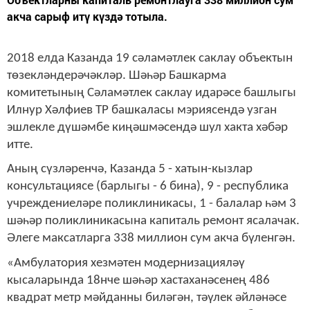
акча сарыф итү күздә тотыла.
2018 елда Казанда 19 сәламәтлек саклау объектын
төзекләндерәчәкләр. Шәһәр Башкарма
комитетының Сәламәтлек саклау идарәсе башлыгы
Илнур Хәлфиев ТР башкаласы мэриясендә узган
эшлекле дүшәмбе киңәшмәсендә шул хакта хәбәр
итте.
Аның сүзләренчә, Казанда 5 - хатын-кызлар
консультациясе (барлыгы - 6 бина), 9 - республика
учреждениеләре поликлиникасы, 1 - балалар һәм 3
шәһәр поликлиникасына капиталь ремонт ясалачак.
Әлеге максатларга 338 миллион сум акча бүленгән.
«Амбулатория хезмәтен модернизацияләү
кысаларында 18нче шәһәр хастаханәсенең 486
квадрат метр мәйданны биләгән, тәүлек әйләнәсе