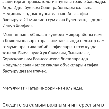
эшли торган травматология пункты төзелә башлады.
Анда Идел буе һәм Совет районнары халкына
медицина ярдәме күрсәтеләчәк. Аны сафка
бастыруга 21 миллион сум акча бүленгән», – диде
Илнур Хәлфиев.
Моннан тыш, «Салават күпере» микрорайоны һәм
«Кояшлы шәһәр» торак комплексында педиатр һәм
гомуми практика табибы офисларын төзү күздә
тотыла. Быел шулай ук Салмачы, Тынычлык,
Борисково һәм Вознесенское бистәләрендә
модульле сәламәтлек саклау объектларын сафка
бастыру дәвам итәчәк.
Мәгълүмат «Татар-информ»нан алынды.
Следите за самым важным и интересным в