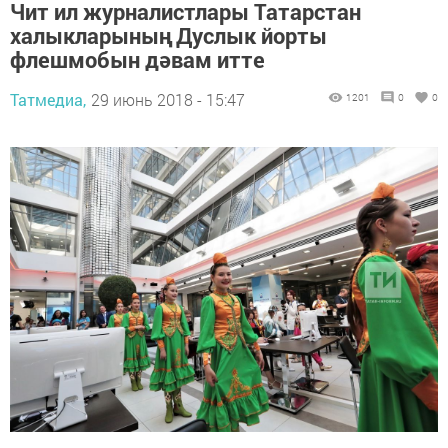
Чит ил журналистлары Татарстан
халыкларының Дуслык йорты
флешмобын дәвам итте
Татмедиа,
29 июнь 2018 - 15:47
1201
0
0