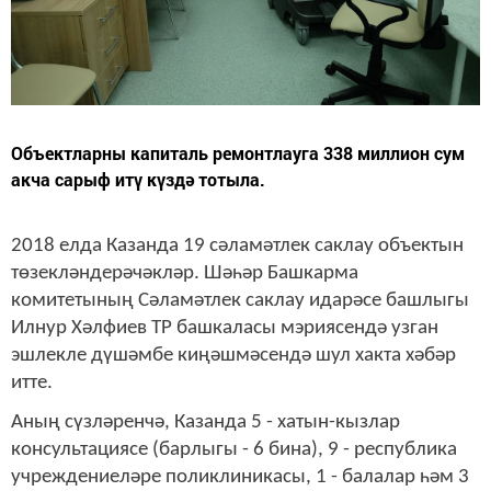
Объектларны капиталь ремонтлауга 338 миллион сум
акча сарыф итү күздә тотыла.
2018 елда Казанда 19 сәламәтлек саклау объектын
төзекләндерәчәкләр. Шәһәр Башкарма
комитетының Сәламәтлек саклау идарәсе башлыгы
Илнур Хәлфиев ТР башкаласы мэриясендә узган
эшлекле дүшәмбе киңәшмәсендә шул хакта хәбәр
итте.
Аның сүзләренчә, Казанда 5 - хатын-кызлар
консультациясе (барлыгы - 6 бина), 9 - республика
учреждениеләре поликлиникасы, 1 - балалар һәм 3