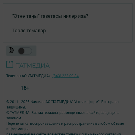
"Әтнә таңы" газетасы ниләр яза?
Төрле темалар
Телефон АО «ТАТМЕДИА»:
(843) 222 09 84
16+
© 2011 - 2026. Филиал АО "ТАТМЕДИА" "Атня-информ". Все права
защищены.
© ТАТМЕДИА. Все материалы, размещенные на сайте, защищены
законом.
Перепечатка, воспроизведение и распространение в любом объеме
информации,
размещенной на сайте, возможна только с письменного согласия