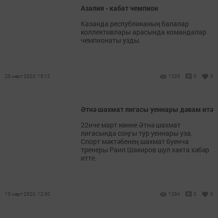
Азалия - кабат чемпион
Казанда республиканың балалар
коллективлары арасында командалар
чемпионаты узды.
20 март 2020, 15:12
1235
0
0
Әтнә шахмат лигасы уеннары дәвам итә
22нче март көнне Әтнә шахмат
лигасында соңгы тур уеннары уза.
Спорт мәктәбенең шахмат буенча
тренеры Раил Шакиров шул хакта хәбәр
итте.
10 март 2020, 12:30
1294
0
0