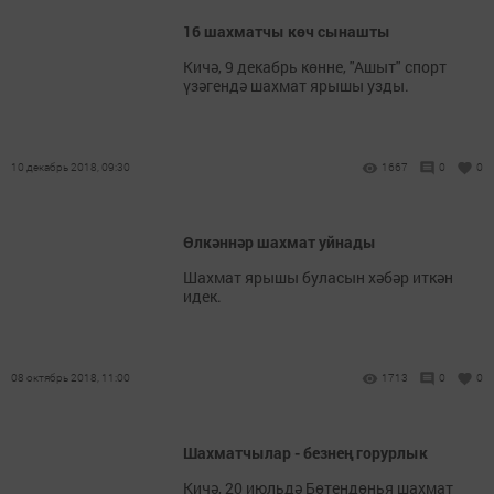
16 шахматчы көч сынашты
Кичә, 9 декабрь көнне, "Ашыт" спорт
үзәгендә шахмат ярышы узды.
10 декабрь 2018, 09:30
1667
0
0
Өлкәннәр шахмат уйнады
Шахмат ярышы буласын хәбәр иткән
идек.
08 октябрь 2018, 11:00
1713
0
0
Шахматчылар - безнең горурлык
Кичә, 20 июльдә Бөтендөнья шахмат