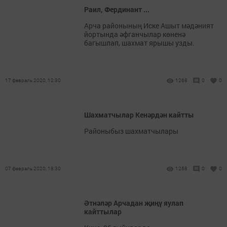
Раил, Фердинант ...
Арча районының Иске Ашыт мәдәният
йортында әфганчылар көненә
багышлап, шахмат ярышы узды.
17 февраль 2020, 12:30
1268
0
0
Шахматчылар Кенәрдән кайтты
Районыбыз шахматчылары
07 февраль 2020, 18:30
1268
0
0
Әтнәләр Арчадан җиңү яулап
кайттылар