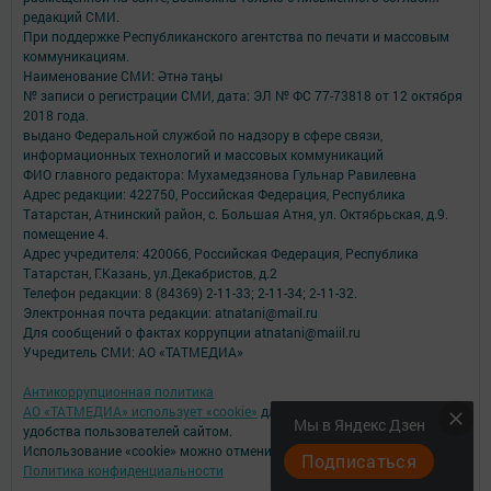
редакций СМИ.
При поддержке Республиканского агентства по печати и массовым
коммуникациям.
Наименование СМИ: Әтнә таңы
№ записи о регистрации СМИ, дата: ЭЛ № ФС 77-73818 от 12 октября
2018 года.
выдано Федеральной службой по надзору в сфере связи,
информационных технологий и массовых коммуникаций
ФИО главного редактора: Мухамедзянова Гульнар Равилевна
Адрес редакции: 422750, Российская Федерация, Республика
Татарстан, Атнинский район, с. Большая Атня, ул. Октябрьская, д.9.
помещение 4.
Адрес учредителя: 420066, Российская Федерация, Республика
Татарстан, Г.Казань, ул.Декабристов, д.2
Телефон редакции: 8 (84369) 2-11-33; 2-11-34; 2-11-32.
Электронная почта редакции: atnatani@mail.ru
Для сообщений о фактах коррупции atnatani@maiil.ru
Учредитель СМИ: АО «ТАТМЕДИА»
Антикоррупционная политика
АО «ТАТМЕДИА» использует «cookie»
для персонализации сервисов и
Мы в Яндекс Дзен
удобства пользователей сайтом.
Использование «cookie» можно отменить в настройках браузера.
Подписаться
Политика конфиденциальности