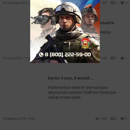
05 гыйнвар 2020, 14:30
1397
0
0
Шахматчыларыбыз - Актанышта
Шахматчыларыбыз бу көннәрдә
Актанышта
21 июнь 2019, 17:00
1289
0
1
Бүген: 9 кыз, 8 малай...
Районыбыз мәктәп укучылары
арасында шахмат бәйгесе буласын
хәбәр иткән идек.
03 февраль 2019, 18:00
1690
0
0