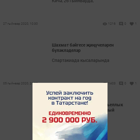
Кичә, 26 гыйнварда,
27 гыйнвар 2020, 10:30
1216
0
1
Шахмат бәйгесе җиңүчеләрен
бүләкләделәр
Спартакиада кысаларында
05 гыйнвар 2020, 21:30
1403
0
1
Җиңүчеләр билгеле. Унберьеллык
мәктәп укучылары әле уйный
Бүген