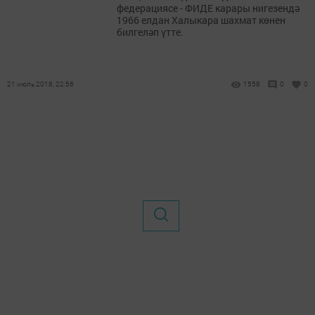
федерациясе - ФИДЕ карары нигезендә
1966 елдан Халыкара шахмат көнен
билгеләп үтте.
21 июль 2018, 22:56
1558
0
0