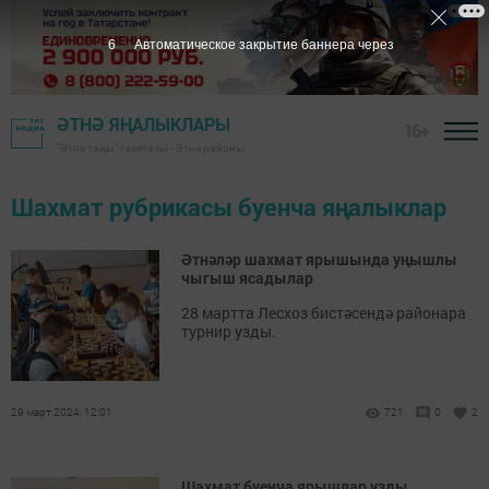
5
Автоматическое закрытие баннера через
ӘТНӘ ЯҢАЛЫКЛАРЫ
16+
"Әтнә таңы" газетасы - Әтнә районы
Шахмат рубрикасы буенча яңалыклар
Әтнәләр шахмат ярышында уңышлы
чыгыш ясадылар
28 мартта Лесхоз бистәсендә районара
турнир узды.
29 март 2024, 12:01
721
0
2
Шахмат буенча ярышлар узды