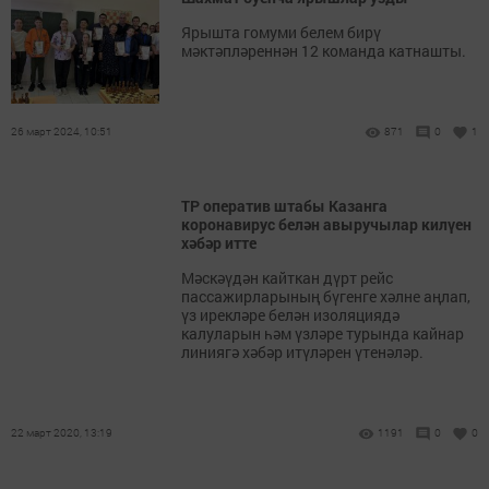
Ярышта гомуми белем бирү
мәктәпләреннән 12 команда катнашты.
26 март 2024, 10:51
871
0
1
ТР оператив штабы Казанга
коронавирус белән авыручылар килүен
хәбәр итте
Мәскәүдән кайткан дүрт рейс
пассажирларының бүгенге хәлне аңлап,
үз ирекләре белән изоляциядә
калуларын һәм үзләре турында кайнар
линиягә хәбәр итүләрен үтенәләр.
22 март 2020, 13:19
1191
0
0