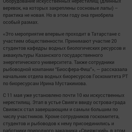
Оборудование искусственных нерестилищ (длинных
веревок, на которых закреплены сосновые лапы) –
практика не новая. Но в этом году она приобрела
особый размах.
«Это мероприятие впервые проходит в Татарстане с
участием общественности. Принимают участие 20
студентов кафедры водных биологических ресурсов и
аквакультуры Казанского государственного
энергетического университета. Также сотрудники
рыбоводной компании “Биосфера-Фиш”», — рассказала
начальник отдела водных биоресурсов Госкомитета РТ
по биоресурсам Ирина Мустакимова.
С 11 мая уже установлено почти 10 км искусственных
нерестилищ. Этап в устье Свияги ввиду острова-града
Свияжск стал завершающим и самым большим по
числу участников. Кроме сотрудников госкомитета,
студентов и рыбоводов к нему присоединились и
работники природного заказника «Свияжский», в этом