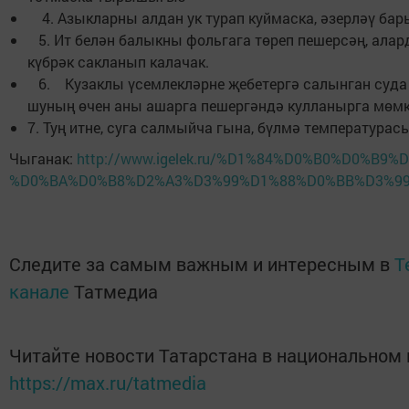
4. Азыкларны алдан ук турап куймаска, әзерләү ба
5. Ит белән балыкны фольгага төреп пешерсәң, ала
күбрәк сакланып калачак.
6. Кузаклы үсемлекләрне җебетергә салынган суда 
шуның өчен аны ашарга пешергәндә кулланырга мөмк
7. Туң итне, суга салмыйча гына, бүлмә температурас
Чыганак:
http://www.igelek.ru/%D1%84%D0%B0%D0%B
%D0%BA%D0%B8%D2%A3%D3%99%D1%88%D0%BB%D3%99
Следите за самым важным и интересным в
T
канале
Татмедиа
Читайте новости Татарстана в национальном
https://max.ru/tatmedia