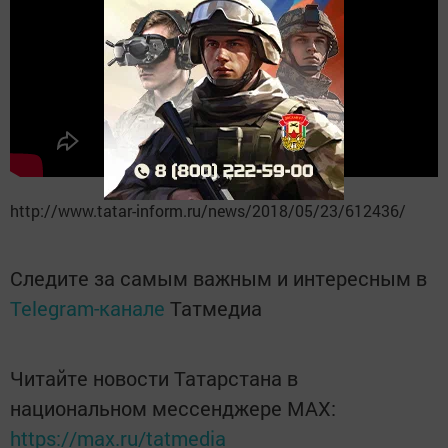
http://www.tatar-inform.ru/news/2018/05/23/612436/
Следите за самым важным и интересным в
Telegram-канале
Татмедиа
Читайте новости Татарстана в
национальном мессенджере MАХ:
https://max.ru/tatmedia