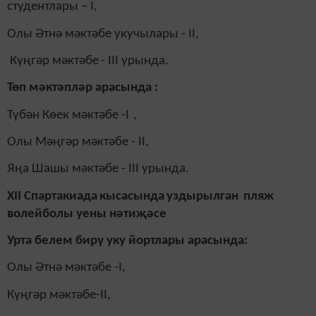
студентлары –
I
,
Олы Әтнә мәктәбе укучылары - II,
Күңгәр мәктәбе
-
III
урында.
Төп мәктәпләр арасында :
Түбән Көек мәктәбе -
I
,
Олы Мәңгәр мәктәбе -
II
,
Яңа Шашы мәктәбе - III урында.
XII
Спартакиада
кысасында
уздырылган
пляж
волейболы уены нәтиҗәсе
Урта белем бирү уку йортлары арасында:
Олы Әтнә мәктәбе -I,
Күңгәр мәктәбе-II,