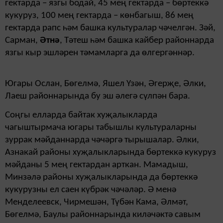
гектарда – язгы бодай, 45 мең гектарда – бөртеккә
кукуруз, 100 мең гектарда – көнбагыш, 86 мең
гектарда рапс һәм башка культуралар чәчелгән. Зәй,
Сарман,
Әтнә
, Тәтеш һәм башка кайбер районнарда
язгы кыр эшләрен тәмам­ларга да өлгергәннәр.
Югары Ослан, Бөгелмә, Яшел Үзән, Әгерҗе, Әлки,
Лаеш районнарында бу эш әлегә сүлпән бара.
Соңгы елларда байтак хуҗалыкларда
чагыштырмача югары табышлы культураларны
зуррак мәйданнарда чәчәргә тырышалар. Әлки,
Азнакай районы хуҗа­лык­ла­рын­да бөртеккә кукуруз
мәй­даны 5 мең гектардан арткан. Мамадыш,
Минзәлә районы хуҗалыкларында да бөртеккә
кукурузны ел саен күбрәк чә­чәләр. Ә менә
Менделеевск, Чирмешән, Түбән Кама, Әлмәт,
Бөгелмә, Баулы районнарында киләчәктә савым