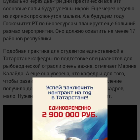
Буквально через два-три дня практически все эти
сосновые лапы будут усеяны икрой. Еще через неделю
из икринок проклюнутся мальки. А в будущем году
Госкомитет РТ по биоресурсам планирует еще больший
размах мероприятия. Оно должно охватить не менее 17
районов республики.
Подобная практика для студентов единственной в
Татарстане кафедры по подготовке специалистов для
рыбоводческой отрасли очень важна, отмечает Марина
Калайда. А еще она уверена, что кафедры для того,
чтобы развивающееся в республике направление
получило достаточно квалифицированных кадров,
мало. Нужен институт или хотя бы факультет.