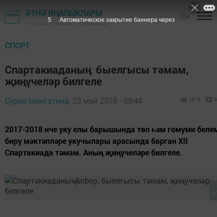
ӘТНӘ ЯҢАЛЫКЛАРЫ
16+
3
Автоматическое закрытие баннера через
"Әтнә таңы" газетасы - Әтнә районы
СПОРТ
Спартакиаданың быелгысы тәмам,
җиңүчеләр билгеле
Сурия Мингатина,
23 май 2018 - 09:44
1515
0
2017-2018 нче уку елы барышында төп һәм гомуми беле
бирү мәктәпләре укучылары арасында барган XII
Спартакиада тәмам. Аның җиңүчеләре билгеле.