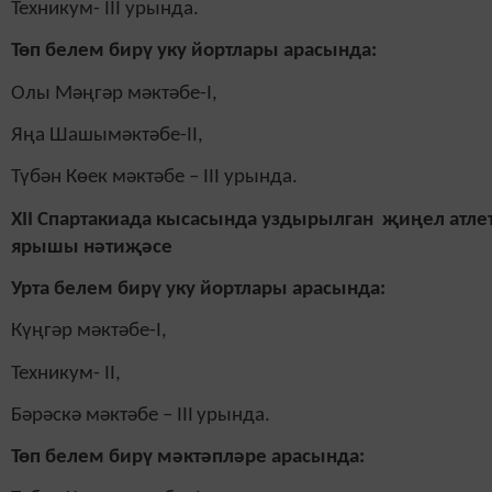
Техникум-
III
урында.
Төп белем бирү уку йортлары арасында:
Олы Мәңгәр мәктәбе-
I
,
Яңа Шашымәктәбе-
II
,
Түбән Көек мәктәбе – III урында.
XII Спартакиада кысасында уздырылган җиңел атле
ярышы нәтиҗәсе
Урта белем бирү уку йортлары арасында:
Күңгәр мәктәбе-
I
,
Техникум-
II
,
Бәрәскә мәктәбе –
III
урында.
Төп белем бирү мәктәпләре арасында: