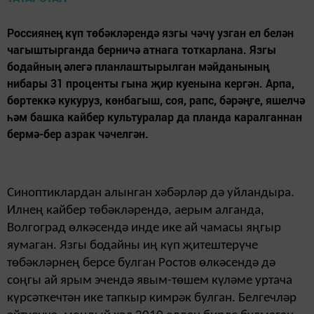
Россиянең күп төбәк­ләрендә язгы чәчү узган ел белән
чагыштырганда берничә атнага тоткарлана. Язгы
бодайның әлегә планлаштырылган мәйданының
нибары 31 проценты гына җир куенына кергән. Арпа,
бөртеккә кукуруз, көнбагыш, соя, рапс, бәрәңге, яшелчә
һәм башка кайбер культуралар да планда каралганнан
бермә-бер азрак чәчелгән.
Синоптиклардан алынган хәбәрләр дә уйландыра.
Илнең кайбер төбәкләрендә, аерым алганда,
Волгоград өлкәсендә инде ике ай чамасы яңгыр
яумаган. Язгы бодайны иң күп җитештерүче
төбәкләрнең берсе булган Рос­тов өлкәсендә дә
соңгы ай ярым эчендә явым-төшем күләме уртача
күрсәткечтән ике тапкыр кимрәк булган. Белгечләр