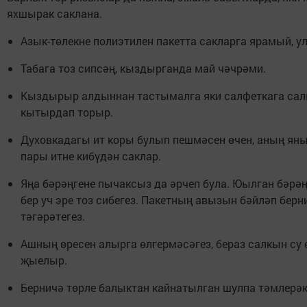
яхшырак саклана.
Азык-төлекне полиэтилен пакетта сакларга ярамый, ул
Табага тоз сипсәң, кыздырганда май чәчрәми.
Кыздырыр алдыннан тастымалга яки салфеткага сал
кытырдап торыр.
Духовкадагы ит коры булып пешмәсен өчен, аның яны
пары итне кибүдән саклар.
Яңа бәрәңгене пычаксыз да әрчеп була. Юылган бәрәң
бер уч эре тоз сибегез. Пакетның авызын бәйләп берн
тәгәрәтегез.
Ашның өресен алырга өлгермәсәгез, бераз салкын су ө
җыелыр.
Берничә төрле балыктан кайнатылган шулпа тәмлерәк