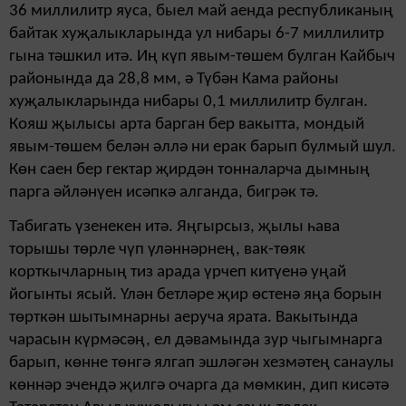
36 миллилитр яуса, быел май аенда респу­бли­каның
байтак хуҗа­лык­ла­рында ул нибары 6-7 миллилитр
гына тәшкил итә. Иң күп явым-төшем булган Кайбыч
районында да 28,8 мм, ә Түбән Кама районы
хуҗалык­ларында нибары 0,1 миллилитр булган.
Кояш җы­лысы арта барган бер вакытта, мондый
явым-төшем бе­лән әллә ни ерак барып булмый шул.
Көн саен бер гектар җирдән тонналарча дымның
парга әйләнүен исәпкә ал­ганда, бигрәк тә.
Табигать үзенекен итә. Яңгырсыз, җылы һава
торышы төрле чүп үләннәрнең, вак-төяк
корткычларның тиз арада үрчеп китүенә уңай
йогынты ясый. Үлән бетләре җир өстенә яңа борын
төрткән шытымнарны аеруча ярата. Вакытында
чарасын күрмәсәң, ел дәвамында зур чыгымнарга
барып, көнне төнгә ялгап эшләгән хезмә­тең санаулы
көннәр эчендә җил­гә очарга да мөмкин, дип ки­сәтә