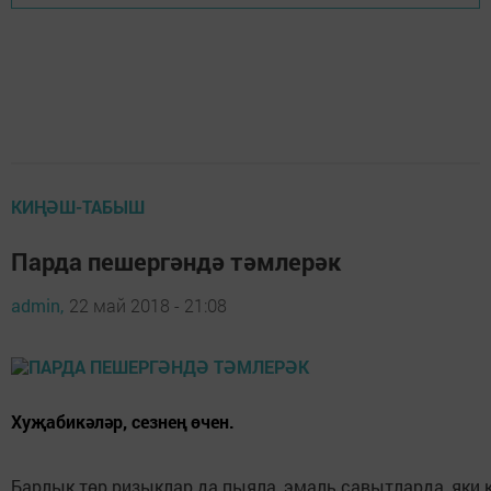
КИҢӘШ-ТАБЫШ
Парда пешергәндә тәмлерәк
admin,
22 май 2018 - 21:08
Хуҗабикәләр, сезнең өчен.
Барлык төр ризыклар да пыяла, эмаль савытларда, яки к