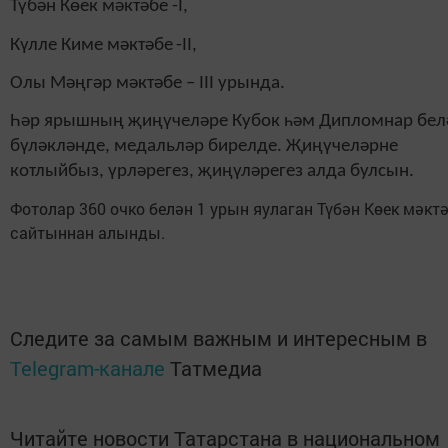
Түбән Көек мәктәбе -
I
,
Күлле Киме мәктәбе
-
II
,
Олы Мәңгәр мәктәбе – III урында.
Һәр ярышның җиңүчеләре Кубок һәм Дипломнар бел
бүләкләнде, медальләр бирелде. Җиңүчеләрне
котлыйбыз, үрләрегез, җиңүләрегез алда булсын.
Фотолар 360 очко белән 1 урын яулаган Түбән Көек мәкт
сайтыннан алынды.
Следите за самым важным и интересным в
Telegram-канале
Татмедиа
Читайте новости Татарстана в национальном