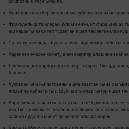
компотның төсе бозыла.
Ипи савытына бер кисәк алма куйсагыз ипи озаграк с
Фрикаделька тәмлерәк булсын өчен, ит фаршына аз г
аш кашыгы вак итеп туралган яшел тәмләткечләр куша
Салат хуш ислерәк булсын өчен, аңа лимон кабыгы са
Керәннең әчесен киметү өчен әзерләр алдыннан кайна
Яшелчәләрне караңгыда сакларга кирәк. Яктыда алар
башлый.
Кузгалак һәм кычытканны ашка азактан гына салырга
япмыйча кайнатыгыз. Шул чакта алар матур яшел төс
Кара миләш кайнатмасы артык төче булмасын өчен, 
яки 1кг җимешкә 2г исәбенннән лимон кислотасы куш
кайнар суда 3-5 минут пешекләп алырга кирәк.
Камыр әйберсе пешергәндә, рецептта күрсәтелгән күл