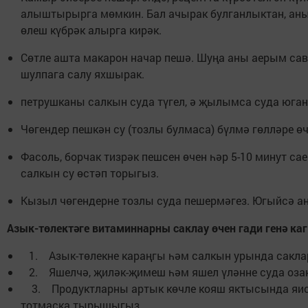
алыштырырга мөмкин. Бал ачырак булганлыктан, аны
өлеш күбрәк алырга кирәк.
Сөтле ашта макарон начар пешә. Шуңа аны аерым са
шулпага салу яхшырак.
петрушканы салкын суда түгел, ә җылымса суда юган
Чөгендер пешкән су (тозлы булмаса) бүлмә гөлләре ө
Фасоль, борчак тизрәк пешсен өчен һәр 5-10 минут с
салкын су өстәп торыгыз.
Кызыл чөгендерне тозлы суда пешермәгез. Югыйсә а
Азык-төлектәге витаминнарны саклау өчен гади генә каг
1. Азык-төлекне караңгы һәм салкын урында саклар
2. Яшелчә, җиләк-җимеш һәм яшел үләнне суда озак
3. Продуктларны артык көчле кояш яктысында яис
тотмаска тырышыгыз