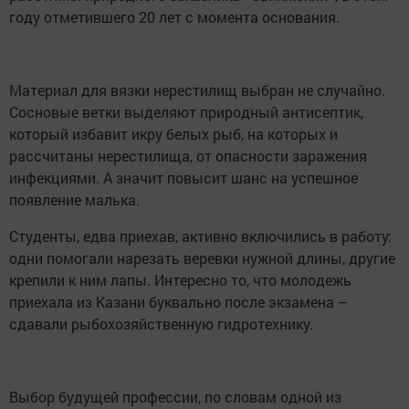
году отметившего 20 лет с момента основания.
Материал для вязки нерестилищ выбран не случайно.
Сосновые ветки выделяют природный антисептик,
который избавит икру белых рыб, на которых и
рассчитаны нерестилища, от опасности заражения
инфекциями. А значит повысит шанс на успешное
появление малька.
Студенты, едва приехав, активно включились в работу:
одни помогали нарезать веревки нужной длины, другие
крепили к ним лапы. Интересно то, что молодежь
приехала из Казани буквально после экзамена –
сдавали рыбохозяйственную гидротехнику.
Выбор будущей профессии, по словам одной из