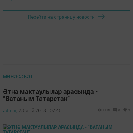
Перейти на страницу новости
МӨНӘСӘБӘТ
Әтнә мактаулылар арасында -
“Ватаным Татарстан”
admin,
23 май 2018 - 07:46
1456
0
0