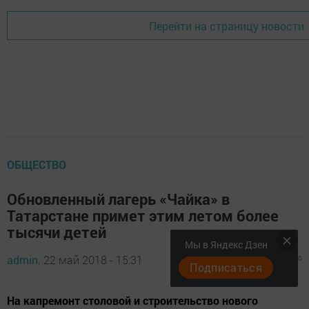
Перейти на страницу новости
ОБЩЕСТВО
Обновленный лагерь «Чайка» в
Татарстане примет этим летом более
тысячи детей
Мы в Яндекс Дзен
admin,
22 май 2018 - 15:31
1174
0
0
Подписаться
На капремонт столовой и строительство нового