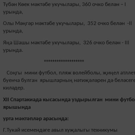
Түбән Көек мәктәбе укучылары, 360 очко белән – I
урында,
Олы Мәңгәр мәктәбе укучылары, 352 очко белән -II
урында,
Яңа Шашы мәктәбе укучылары, 326 очко белән - III
урында.
*******************
Соңгы мини футбол, пляж волейболы, җиңел атлле
буенча булган ярышларның нәтиҗәләрен дә беләсег
киләдер.
XII Спартакиада кысасында уздырылган
мини футбо
ярышында
урта мәктәпләр арасында:
Г.Тукай исемендәге авыл хуҗалыгы техникумы