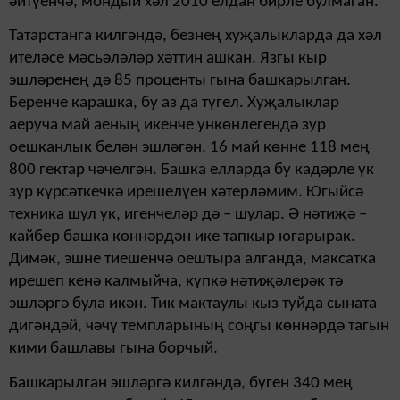
әйтүенчә, мондый хәл 2010 елдан бирле булмаган.
Татарстанга килгәндә, безнең хуҗалыкларда да хәл
ителәсе мәсьәләләр хәттин ашкан. Язгы кыр
эшләренең дә 85 проценты гына башкарылган.
Беренче карашка, бу аз да түгел. Хуҗалыклар
аеруча май аеның икенче ункөнлегендә зур
оешканлык белән эшләгән. 16 май көнне 118 мең
800 гектар чәчелгән. Башка елларда бу кадәрле үк
зур күрсәткечкә ирешелүен хәтерләмим. Югый­сә
техника шул ук, иген­челәр дә – шулар. Ә нәтиҗә –
кайбер башка көннәрдән ике тапкыр югарырак.
Димәк, эшне тиешенчә оештыра алганда, максатка
ирешеп кенә калмыйча, күпкә нәтиҗә­лерәк тә
эшләргә була икән. Тик мактаулы кыз туйда сыната
дигәндәй, чәчү темпла­рының соңгы көннәрдә тагын
кими башлавы гына борчый.
Башкарылган эшләргә килгәндә, бүген 340 мең