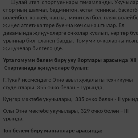
Шулай итеп спорт уеннары тәмамланды. Укучыла
спортның шахмат, бадминтон, өстәл теннисы, баскетб
волейбол, хоккей, чаңгы, мини футбол, пляж волейб
җиңел атлетика төре буенча көч сынаштылар. Ел
дәвамында җиңүчеләргә очколар куелып, һәр төр бу
урыннар билгеләнеп барды. Гомуми очколарны исәп
җиңүчеләр билгеләнде.
Урта гомуми белем бирү уку йортлары арасында XII
Спартакиада җиңүчеләре булып:
Г.Тукай исемендәге Әтнә авыл хуҗалыгы техникумы
студентлары, 355 очко белән – I урында,
Күңгәр мәктәбе укучылары, 335 очко белән - II урынд
Олы Әтнә мәктәбе укучылары, 329 очко белән – III
урында.
Төп белем бирү мәктәпләре арасында: