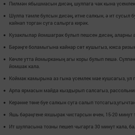
Пилмән ябышмасын дисәң, шулпага чак кына үсемлек
Шулпа тәмле булсын дисәң, итне салкын, ә ит сусыл 
кайнап торган суга салырга кирәк.
Кузаклылар йомшаграк булып пешсен дисәң, аларны а
Бәрәңге боламыгына кайнар сөт кушыгыз, юкса ризы
Көчле утта йомырканың агы коры булып пешә. Сүлпән
йомшак кала.
Коймак камырына аз гына үсемлек мае кушсагыз, ул 
Арпа ярмасын майда кыздырып салсагыз, рассольник
Керәнне төне буе салкын суга салып тотсагыз,угычта
Яшь бәрәңгене яхшырак чистарсын өчен, 15-20 минут 
Ит шулпасына тозны пешеп чыгарга 30 минут кала, б