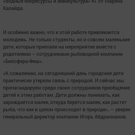
«Водные биоресурсы и аквакультура» КГЭУ Марина
Калайда.
И особенно важно, что к этой работе привлекается
молодежь. Не только студенты, но и совсем маленькие
дети, которые приехали на мероприятие вместе с
родителями – сотрудниками рыбоводной компании
«Биосфера-Фиш».
«К сожалению, на сегодняшний день городские дети
практически утеряли связь с природой. И сейчас мы
пропагандируем среди своих сотрудников приобщение
детей к этим работам. Дети должны понимать, как
зарождается малек, откуда берется малек, как растет
рыба, что как в целом происходит в природе», — уверен
генеральный директор компании Игорь Абдрахманов.