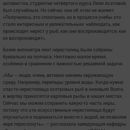
активисток, студентки четвертого курса Ляли Асатовой,
был случайным. Но сейчас она об этом не жалеет:
«Получилось это спонтанно, но в процессе учебы это
стало интересным и увлекательным: наблюдать, как
происходит нерест у рыб, как они воспроизводятся, как
их воспроизводят».
Более километра лент нерестилищ были собраны
буквально на полчаса. Ничтожно малое время,
особенно в сравнении с важностью решаемой задачи.
«Мы – люди, очень активно меняем окружающую
среду. Например, перепады уровня воды. Когда нужно
спасти нерестилища осетровых рыб в низовьях Волги,
в жертву приносятся карповые рыбы в наших местах.
Сейчас мы можем сохранить какую-то часть икры,
потому что эти искусственные нерестилища будут
опускаться и подниматься вместе с водой, не позволяя
икре пересохнуть», — рассказала заведующая кафедры