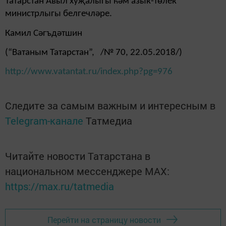
Татарстан Авыл ху­җа­лыгы һәм азык-төлек
министрлыгы белгечләре.
Камил Сәгъдәтшин
(“Ватаным Татарстан”, /№ 70, 22.05.2018/)
http://www.vatantat.ru/index.php?pg=976
Следите за самым важным и интересным в
Telegram-канале
Татмедиа
Читайте новости Татарстана в
национальном мессенджере MАХ:
https://max.ru/tatmedia
Перейти на страницу новости