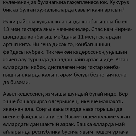
күләме­нең аз булачагына гаҗәплә­нәсе юк. Кукуруз
бик аз булган хуҗалыкларда савым каян артсын?
Әлки районы хуҗа­лык­ларында көнбагышны быел
13 мең гектарга якын чәч­мәкчеләр. Спас һәм Чирме­
шәндә дә көнбагыш мәйданы 11 мең гектардан
артып китә. Ни генә дисәк тә, көнбагыш­ның
файдасы күбрәк. Тик чәч­кән кадәресенең уңышын
җы­еп алу турында да алдан кайгыртасы иде. Узган
еллардагы кебек, дистәләгән мең гектар көн­ба­
гышның кырда калып, әрәм булуы безне һич кенә
дә бизәми.
Авыл кешесенең язмышы шундый бугай инде. Бер
эшне башкарырга өлгермисең, икенче мәшәкать
якаңнан ала. Соңгы вакытларда һава торышы да
игенче файдасына түгел. Явым-төшем күләме узган
еллардагыдан шактый азрак. Башка елларда май
айларында республика буенча явым-төшем уртача