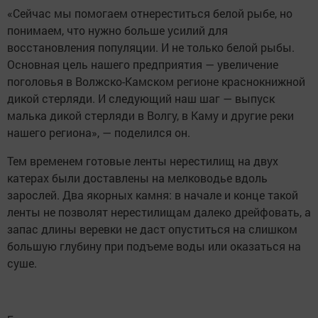
«Сейчас мы помогаем отнереститься белой рыбе, но
понимаем, что нужно больше усилий для
восстановления популяции. И не только белой рыбы.
Основная цель нашего предприятия — увеличение
поголовья в Волжско-Камском регионе краснокнижной
дикой стерляди. И следующий наш шаг — выпуск
малька дикой стерляди в Волгу, в Каму и другие реки
нашего региона», — поделился он.
Тем временем готовые ленты нерестилищ на двух
катерах были доставлены на мелководье вдоль
зарослей. Два якорных камня: в начале и конце такой
ленты не позволят нерестилищам далеко дрейфовать, а
запас длины веревки не даст опуститься на слишком
большую глубину при подъеме воды или оказаться на
суше.