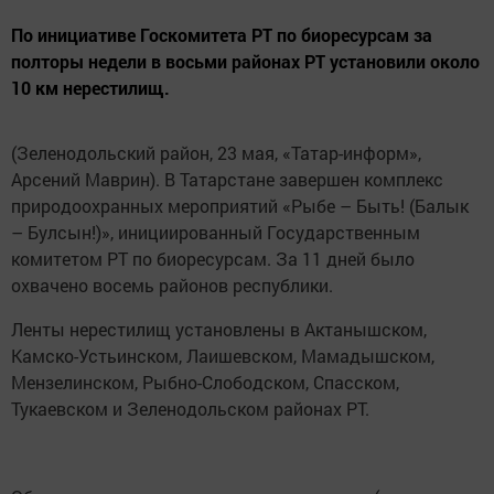
По инициативе Госкомитета РТ по биоресурсам за
полторы недели в восьми районах РТ установили около
10 км нерестилищ.
(Зеленодольский район, 23 мая, «Татар-информ»,
Арсений Маврин). В Татарстане завершен комплекс
природоохранных мероприятий «Рыбе – Быть! (Балык
– Булсын!)», инициированный Государственным
комитетом РТ по биоресурсам. За 11 дней было
охвачено восемь районов республики.
Ленты нерестилищ установлены в Актанышском,
Камско-Устьинском, Лаишевском, Мамадышском,
Мензелинском, Рыбно-Слободском, Спасском,
Тукаевском и Зеленодольском районах РТ.