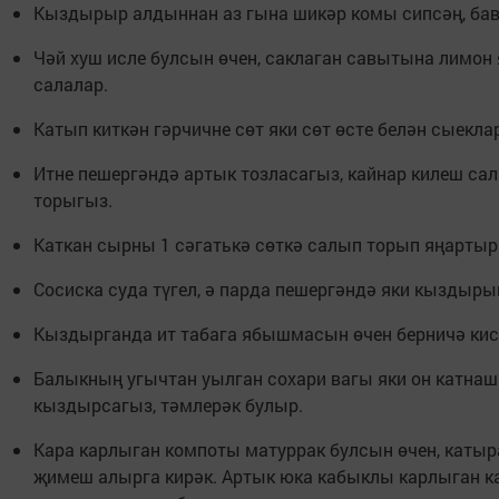
Кыздырыр алдыннан аз гына шикәр комы сипсәң, бав
Чәй хуш исле булсын өчен, саклаган савытына лимон
салалар.
Катып киткән гәрчичне сөт яки сөт өсте белән сыекла
Итне пешергәндә артык тозласагыз, кайнар килеш са
торыгыз.
Каткан сырны 1 сәгатькә сөткә салып торып яңартырг
Сосиска суда түгел, ә парда пешергәндә яки кыздыры
Кыздырганда ит табага ябышмасын өчен берничә кис
Балыкның угычтан уылган сохари вагы яки он катна
кыздырсагыз, тәмлерәк булыр.
Кара карлыган компоты матуррак булсын өчен, каты
җимеш алырга кирәк. Артык юка кабыклы карлыган к