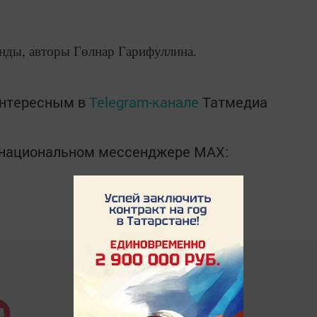
нды, авторы Гөлнар Гарифуллина.
интересным в
Telegram-канале
Татмедиа
в национальном мессенджере MАХ: