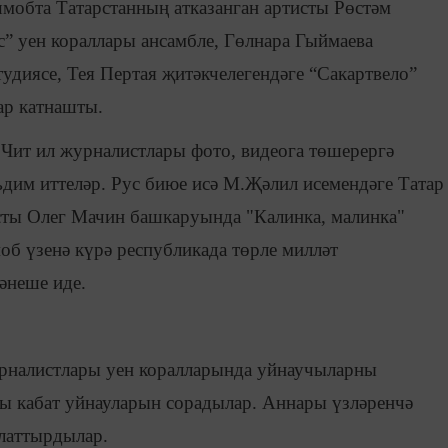
мобта Татарстанның атказанган артисты Рөстәм
” уен кораллары ансамбле, Гөлнара Гыймаева
удиясе, Тея Пертая җитәкчелегендәге “Сакартвело”
ар катнашты.
 Чит ил журналистлары фото, видеога төшерергә
дим иттеләр. Рус биюе исә М.Җәлил исемендәге Татар
исты Олег Мачин башкаруында "Калинка, малинка"
б үзенә күрә республикада төрле милләт
әнеше иде.
урналистлары уен коралларында уйнаучыларны
ны кабат уйнауларын сорадылар. Аннары үзләренчә
тлаттырдылар.