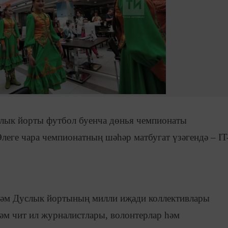
лык йорты футбол буенча дөнья чемпионаты
леге чара чемпионатның шәһәр матбугат үзәгендә – IT
һәм Дуслык йортының милли иҗади коллективлары
һәм чит ил журналистлары, волонтерлар һәм