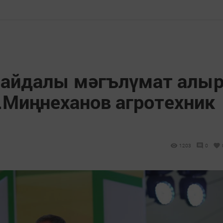
файдалы мәгълүмат алы
.Миңнеханов агротехник
1203
0