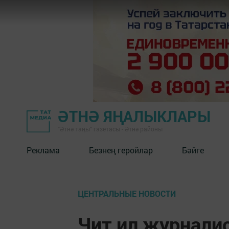
ӘТНӘ ЯҢАЛЫКЛАРЫ
"Әтнә таңы" газетасы - Әтнә районы
Реклама
Безнең геройлар
Бәйге
ЦЕНТРАЛЬНЫЕ НОВОСТИ
Чит ил журнали