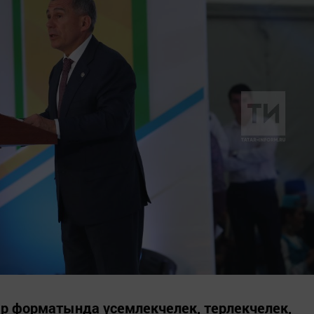
ыр форматында үсемлекчелек, терлекчелек,