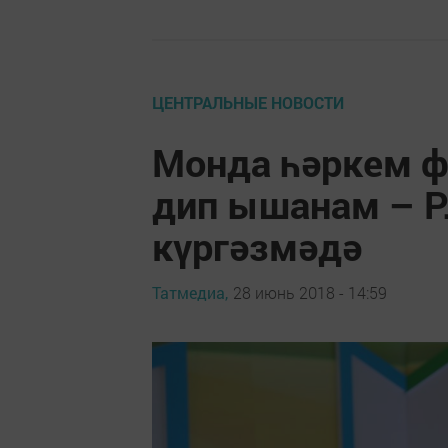
ЦЕНТРАЛЬНЫЕ НОВОСТИ
Монда һәркем 
дип ышанам – Р
күргәзмәдә
Татмедиа,
28 июнь 2018 - 14:59