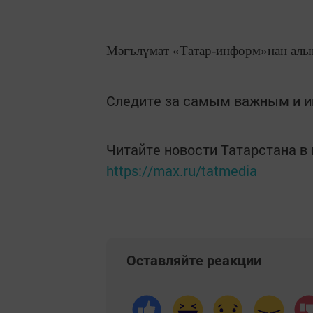
Мәгълүмат «Татар-информ»нан алы
Следите за самым важным и 
Читайте новости Татарстана 
https://max.ru/tatmedia
Оставляйте реакции