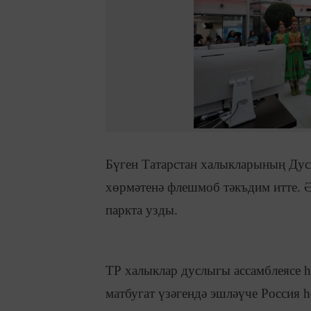
Бүген Татарстан халыкларының Дус
хөрмәтенә флешмоб тәкъдим итте. Ә
паркта узды.
ТР халыклар дуслыгы ассамблеясе 
матбугат үзәгендә эшләүче Россия 