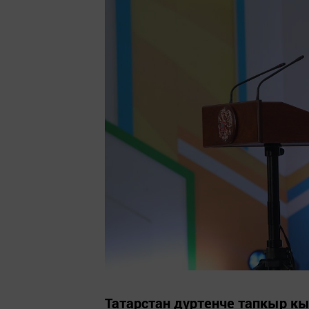
Татарстан дүртенче тапкыр к