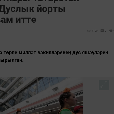
Дуслык йорты
ам итте
1199
0
 төрле милләт вәкилләренең дус яшәүләрен
тырылган.