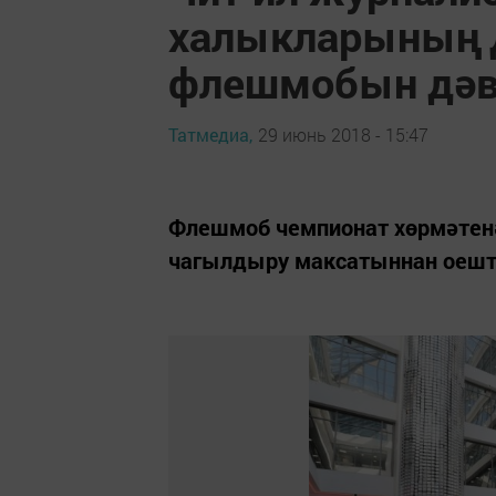
халыкларының 
флешмобын дәв
Татмедиа,
29 июнь 2018 - 15:47
Флешмоб чемпионат хөрмәтенә
чагылдыру максатыннан оеш