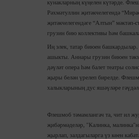
кунакларның күңелен күтәрде. Флеш
Рәхмәтуллин җитәкчелегендә “Мирас
җитәкчелегендәге “Алтын” мәктәп-ст
грузин бию коллективы һәм башкал
Иң элек, татар биюен башкардылар.
ашыкты. Аннары грузин биюен тәкъ
дәүләт опера һәм балет театры сол
җыры белән үрелеп бирелде. Флешмо
халыкларының дус яшәүләре гәүдәл
Флешмоб тәмамлангач та, чит ил ж
җибәрмәделәр, "Калинка, малинка"
җырлап, залдагыларга үз көен каба