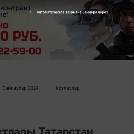
3
Автоматическое закрытие баннера через
Сайлаулар 2024
Котлаулар
стлары Татарстан