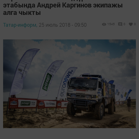
этабында Андрей Каргинов экипажы
алга чыкты
Татар-информ,
25 июль 2018 - 09:50
1545
0
0