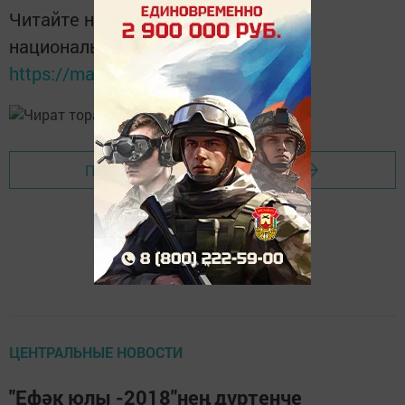
Читайте новости Татарстана в
национальном мессенджере MАХ:
https://max.ru/tatmedia
Перейти на страницу новости
ЦЕНТРАЛЬНЫЕ НОВОСТИ
"Ефәк юлы -2018"нең дүртенче