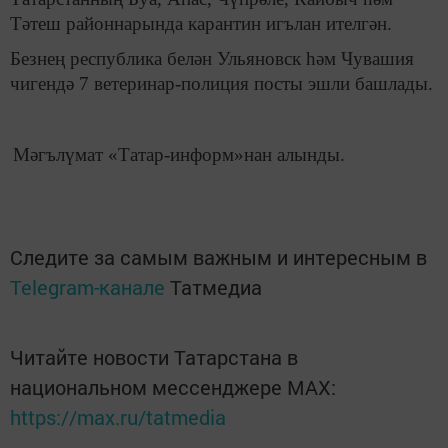
Тәтеш районнарында карантин игълан ителгән.
Безнең республика белән Ульяновск һәм Чувашия
чигендә 7 ветеринар-полиция посты эшли башлады.
Мәгълүмат «Татар-информ»нан алынды.
Следите за самым важным и интересным в
Telegram-канале
Татмедиа
Читайте новости Татарстана в
национальном мессенджере MАХ:
https://max.ru/tatmedia