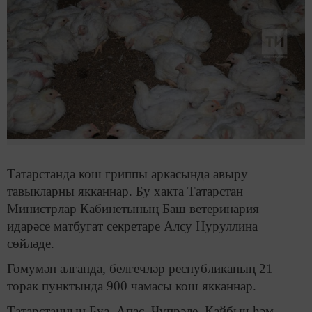
Татарстанда кош гриппы аркасында авыру
тавыкларны якканнар. Бу хакта Татарстан
Министрлар Кабинетының Баш ветеринария
идарәсе матбугат секретаре Алсу Нуруллина
сөйләде.
Гомумән алганда, белгечләр республиканың 21
торак пунктында 900 чамасы кош якканнар.
Татарстанның Буа, Апас, Чүпрәле, Кайбыч һәм