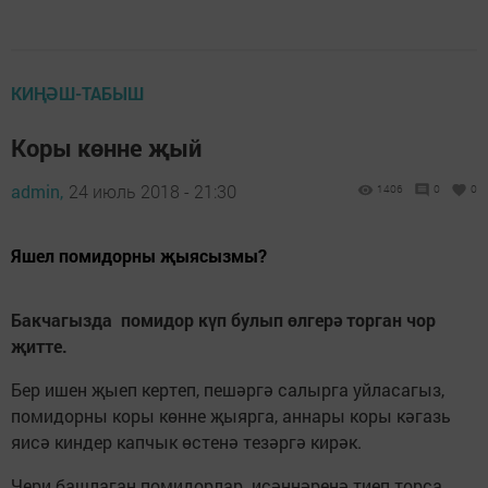
КИҢӘШ-ТАБЫШ
Коры көнне җый
admin,
24 июль 2018 - 21:30
1406
0
0
Яшел помидорны җыясызмы?
Бакчагызда помидор күп булып өлгерә торган чор
җитте.
Бер ишен җыеп кертеп, пешәргә салырга уйласагыз,
помидорны коры көнне җыярга, аннары коры кәгазь
яисә киндер капчык өстенә тезәргә кирәк.
Чери башлаган помидорлар исәннәренә тиеп торса,