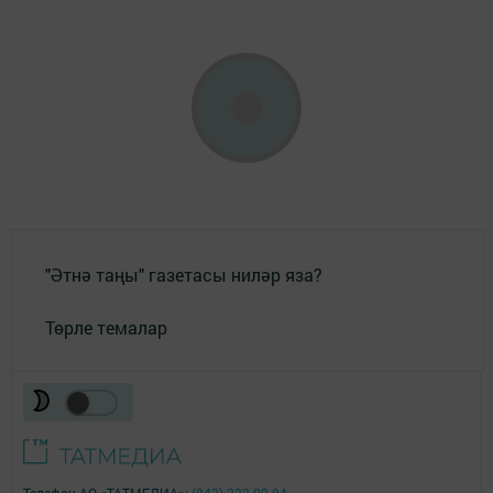
"Әтнә таңы" газетасы ниләр яза?
Төрле темалар
Телефон АО «ТАТМЕДИА»:
(843) 222 09 84