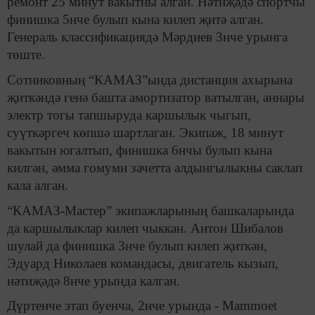
ремонт 25 минут вакытны алган. Нәтиҗәдә спортчы
финишка 5нче булып кына килеп җитә алган.
Генераль классификациядә Мәрдиев 3нче урынга
төште.
Сотниковның “КАМАЗ”ында дистанция ахырына
җиткәндә генә башта амортизатор ватылган, аннары
электр тогы тапшыруда каршылык чыгып,
суүткәргеч көпшә шартлаган. Экипаж, 18 минут
вакытын югалтып, финишка 6нчы булып кына
килгән, әмма гомуми зачетта алдынгылыкны саклап
кала алган.
“КАМАЗ-Мастер” экипажларының башкаларында
да каршылыклар килеп чыккан. Антон Шибалов
шулай да финишка 3нче булып килеп җиткән,
Эдуард Николаев командасы, двигатель кызып,
нәтиҗәдә 8нче урында калган.
Дүртенче этап буенча, 2нче урында - Mammoet