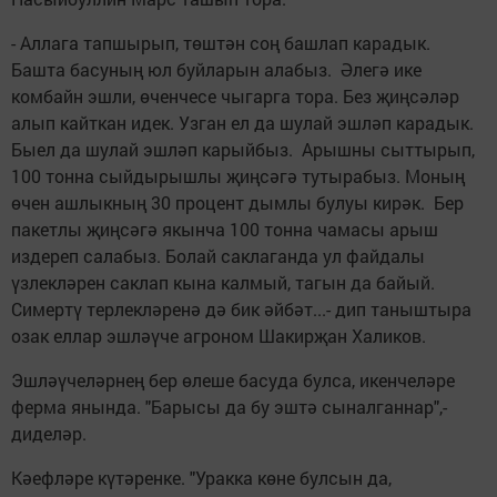
- Аллага тапшырып, төштән соң башлап карадык.
Башта басуның юл буйларын алабыз. Әлегә ике
комбайн эшли, өченчесе чыгарга тора. Без җиңсәләр
алып кайткан идек. Узган ел да шулай эшләп карадык.
Быел да шулай эшләп карыйбыз. Арышны сыттырып,
100 тонна сыйдырышлы җиңсәгә тутырабыз. Моның
өчен ашлыкның 30 процент дымлы булуы кирәк. Бер
пакетлы җиңсәгә якынча 100 тонна чамасы арыш
издереп салабыз. Болай саклаганда ул файдалы
үзлекләрен саклап кына калмый, тагын да байый.
Симертү терлекләренә дә бик әйбәт...- дип таныштыра
озак еллар эшләүче агроном Шакирҗан Халиков.
Эшләүчеләрнең бер өлеше басуда булса, икенчеләре
ферма янында. "Барысы да бу эштә сыналганнар",-
диделәр.
Кәефләре күтәренке. "Уракка көне булсын да,