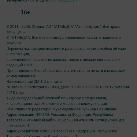
16+
© 2011 - 2026. Филиал АО "ТАТМЕДИА" "Атня-информ". Все права
защищены.
© ТАТМЕДИА. Все материалы, размещенные на сайте, защищены
законом.
Перепечатка, воспроизведение и распространение в любом объеме
информации,
размещенной на сайте, возможна только с письменного согласия
редакций СМИ.
При поддержке Республиканского агентства по печати и массовым
коммуникациям.
Наименование СМИ: Әтнә таңы
№ записи о регистрации СМИ, дата: ЭЛ № ФС 77-73818 от 12 октября
2018 года.
выдано Федеральной службой по надзору в сфере связи,
информационных технологий и массовых коммуникаций
ФИО главного редактора: Мухамедзянова Гульнар Равилевна
Адрес редакции: 422750, Российская Федерация, Республика
Татарстан, Атнинский район, с. Большая Атня, ул. Октябрьская, д.9.
помещение 4.
Адрес учредителя: 420066, Российская Федерация, Республика
Татарстан, Г.Казань, ул.Декабристов, д.2