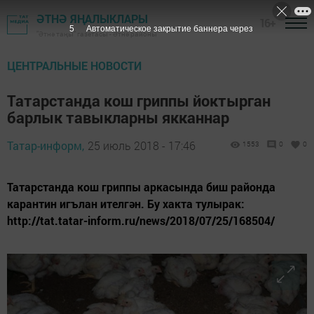
ӘТНӘ ЯҢАЛЫКЛАРЫ
16+
4
Автоматическое закрытие баннера через
"Әтнә таңы" газетасы - Әтнә районы
ЦЕНТРАЛЬНЫЕ НОВОСТИ
Татарстанда кош гриппы йоктырган
барлык тавыкларны якканнар
Татар-информ,
25 июль 2018 - 17:46
1553
0
0
Татарстанда кош гриппы аркасында биш районда
карантин игълан ителгән. Бу хакта тулырак:
http://tat.tatar-inform.ru/news/2018/07/25/168504/