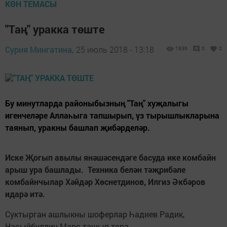
КӨН ТЕМАСЫ
"Таң" уракка төште
Сурия Мингатина,
25 июль 2018 - 13:18
1836
0
0
Бу минутларда районыбызның "Таң" хуҗалыгы
игенчеләре Аллаһыга тапшырып, үз тырышлыкларына
таянып, уракны башлап җибәрделәр.
Иске Җогып авылы янәшәсендәге басуда ике комбайн
арыш ура башлады. Техника белән тәҗрибәле
комбайнчылар Хәйдәр Хөснетдинов, Илгиз Әкбәров
идарә итә.
Суктырган ашлыкны шоферлар Һадиев Радик,
Насыйбуллин Марс ташып тора.