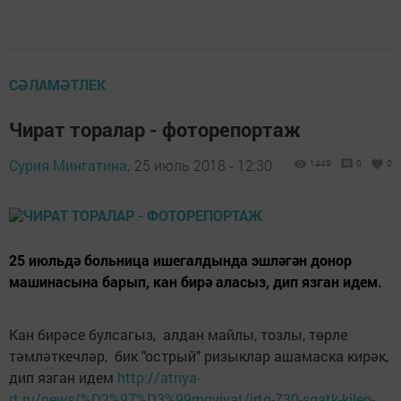
СӘЛАМӘТЛЕК
Чират торалар - фоторепортаж
Сурия Мингатина,
25 июль 2018 - 12:30
1449
0
0
25 июльдә больница ишегалдында эшләгән донор
машинасына барып, кан бирә аласыз, дип язган идем.
Кан бирәсе булсагыз, алдан майлы, тозлы, төрле
тәмләткечләр, бик "острый" ризыклар ашамаска кирәк,
дип язган идем
http://atnya-
rt.ru/news/%D2%97%D3%99mgyiyat/irtg-730-sgatk-kilep-