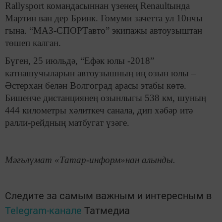
Rallysport командасыннан үзенең Renaultында
Мартин ван дер Бринк. Гомуми зачетта ул 10нчы
гына. “МАЗ-СПОРТавто” экипажы автоузыштан
төшеп калган.
Бүген, 25 июльдә, “Ефәк юлы -2018”
катнашучыларын автоузышның иң озын юлы –
Әстерхан белән Волгоград арасы этабы көтә.
Бишенче дистанциянең озынлыгы 538 км, шуның
444 километры хәлиткеч санала, дип хәбәр итә
ралли-рейдның матбугат үзәге.
Мәгълүмат «Татар-информ»нан алынды.
Следите за самым важным и интересным в
Telegram-канале
Татмедиа