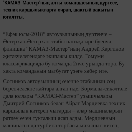
"КАМАЗ-Мастер"ның алты командасының дүртесе,
техник каршылыкларга очрап, шактый вакытын
югалтты.
“Ефәк юлы-2018” автоузышының дүртенче –
Әстерхан-Әстерхан этабы нәтиҗәләре буенча,
финишка “КАМАЗ-Мастер”ның Андрей Каргинов
җитәкчелегендәге экипажы килде. Гомуми
классификациядә бу команда 2нче урында тора. Бу
хакта команданың матбугат үзәге хәбәр итә.
Сотников автоузышның өченче этабыннан соң
беренчелекне кайтара алган иде. Бормалы-сикәлтәле
дала юллары “КАМАЗ-Мастер” узышчылары
Дмитрий Сотников белән Айрат Мәрдиевка техник
каршылык китереп чыгарды – алар машиналарын
рәтләү өчен тукталыш ясап алды. Мәрдиевның
машинасында турбина торбасы ычкынып китеп,