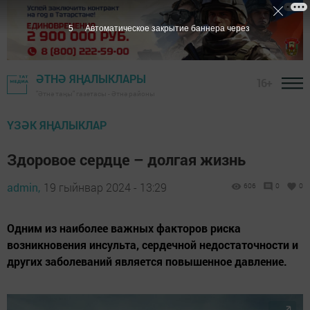
4
Автоматическое закрытие баннера через
ӘТНӘ ЯҢАЛЫКЛАРЫ
16+
"Әтнә таңы" газетасы - Әтнә районы
ҮЗӘК ЯҢАЛЫКЛАР
Здоровое сердце – долгая жизнь
admin,
19 гыйнвар 2024 - 13:29
606
0
0
Одним из наиболее важных факторов риска
возникновения инсульта, сердечной недостаточности и
других заболеваний является повышенное давление.