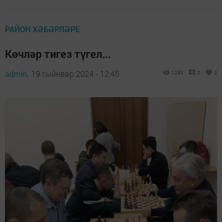
РАЙОН ХӘБӘРЛӘРЕ
Көчләр тигез түгел...
admin,
19 гыйнвар 2024 - 12:45
1283
0
0