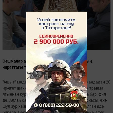
Оешмалар арасында баручы спартакиаданың
чираттагы төре узды.
"Ашыт" мәдәният һәм спорт үзәгендә 10 командадан 20
ир-егет шахмат уйнады. Берәү: "Спортның иң травма
ягыннан куркыныч төре ул. Чөнки анда ат та бар, фил
дә. Аллаһ сакласын инде", дип әйтте ди. Кыскасы, әнә
шул зур хайваннардан курыкмаучылар җыелган иде
биредә. Барысы 7 тур булырга тиеш, ә бу көнне 3 тур