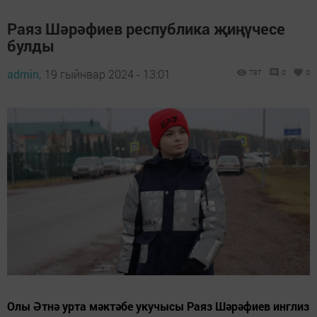
Раяз Шәрәфиев республика җиңүчесе
булды
admin,
19 гыйнвар 2024 - 13:01
787
0
0
Олы Әтнә урта мәктәбе укучысы Раяз Шәрәфиев инглиз