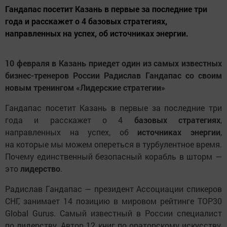
Гандапас посетит Казань в первые за последние три
года и расскажет о 4 базовых стратегиях,
направленных на успех, об источниках энергии.
10 февраля в Казань приедет один из самых известных
бизнес-тренеров России Радислав Гандапас со своим
новым тренингом «Лидерские стратегии»
Гандапас посетит Казань в первые за последние три
года и расскажет о 4
базовых стратегиях
,
направленных на успех, об
источниках энергии
,
на которые мы можем опереться в турбулентное время.
Почему единственный безопасный корабль в шторм —
это
лидерство
.
Радислав Гандапас — президент Ассоциации спикеров
СНГ, занимает 14 позицию в мировом рейтинге TOP30
Global Gurus. Самый известный в России специалист
по лидерству. Автор 12 книг по ораторскому искусству,