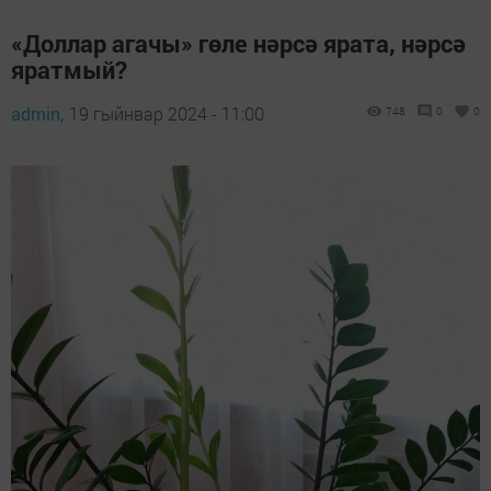
«Доллар агачы» гөле нәрсә ярата, нәрсә
яратмый?
admin,
19 гыйнвар 2024 - 11:00
748
0
0