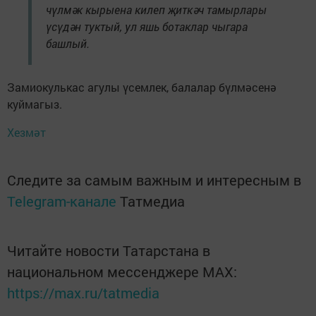
чүлмәк кырыена килеп җиткәч тамырлары
үсүдән туктый, ул яшь ботаклар чыгара
башлый.
Замиокулькас агулы үсемлек, балалар бүлмәсенә
куймагыз.
Хезмәт
Следите за самым важным и интересным в
Telegram-канале
Татмедиа
Читайте новости Татарстана в
национальном мессенджере MАХ:
https://max.ru/tatmedia