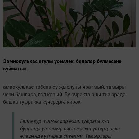
Замиокулькас агулы үсемлек, балалар бүлмәсенә
куймагыз.
амиокулькас төбенә су җыелуны яратмый, тамыры
чери башласа, гөл корый. Бу очракта аны тиз арада
башка туфракка күчерергә кирәк.
Гөлгә зур чүлмәк кирәкми, туфрагы күп
булганда ул тамыр системасын үстерә, өске
өлешендә үзгәреш сизелми. Тамырлары