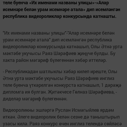
теле буенча «Их именами названы улицы»-»Алар
исемнәре белән урам исемнәре атала» дип исемләнгән
республика видеороликлар конкурсында катнашты.
"Их именами названы улицы"-"Алар исемнәре белән
урам исемнәре атала" дип исемләнгән республика
видеороликлар конкурсында катнашып, Олы Әтнә урта
мәктәбе укучысы Раяз Шәрәфиев җиңүче булды. Бу
хакта район мәгариф бүлегеннән хәбәр иттеләр.
- Республикадан шатлыклы хәбәр килеп иреште, Олы
Әтнә урта мәктәбе укучысы Раяз Шәрәфиев инглиз
теле буенча үткәрелгән конкурста катнашып, 1 дәрәҗә
дипломга ия булган. Җитәкчесе Гөлназ Шәрәфиева, -
диделәр мәгариф бүлегеннән.
Видеороликны эшләргә Руслан Исмәгыйлев ярдәм
иткән. Әлеге видеоролик белән сезне дә таныштырып
узасы килә. Раяз конкурс өчен инглиз телендә сөйләсә