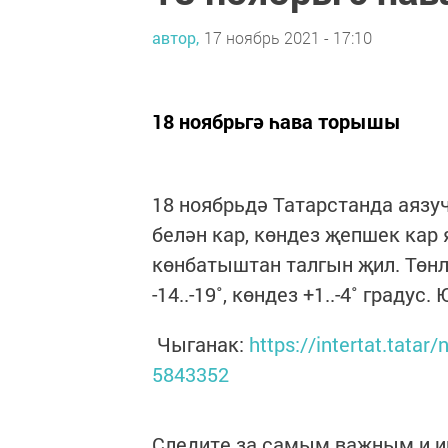
автор,
17 ноябрь 2021 - 17:10
18 ноябрьгә һава торышы
18 ноябрьдә Татарстанда аяз
белән кар, көндез җепшек кар 
көнбатыштан талгын җил. Төнлә 
-14..-19˚, көндез +1..-4˚ градус
Чыганак:
https://intertat.tata
5843352
Следите за самым важным и 