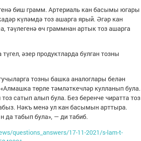
генә биш грамм. Артериаль кан басымы югары
кадәр күләмдә тоз ашарга ярый. Әгәр кан
, тәүлегенә өч граммнан артык тоз ашарга
 түгел, әзер продуктларда булган тозны
учыларга тозны башка аналоглары белән
«Алмашка төрле тәмләткечләр кулланып була.
тоз сатып алып була. Без беренче чиратта тоз
абыз. Нәкъ менә ул кан басымын арттыра.
н да табып була», — ди табиб.
/news/questions_answers/17-11-2021/s-lam-t-