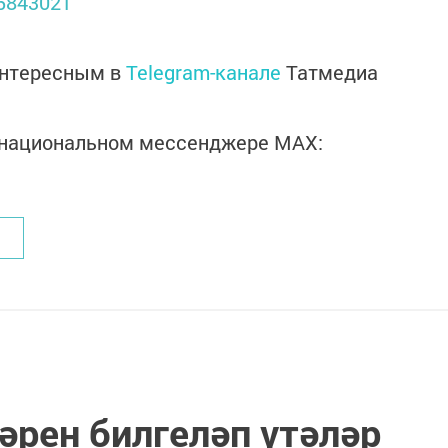
-5843021
интересным в
Telegram-канале
Татмедиа
в национальном мессенджере MАХ:
әрен билгеләп үтәләр