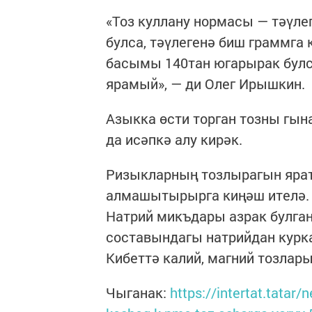
«Тоз куллану нормасы — тәүле
булса, тәүлегенә биш граммга 
басымы 140тан югарырак булса
ярамый», — ди Олег Ирышкин.
Азыкка өсти торган тозны гына
да исәпкә алу кирәк.
Ризыкларның тозлырагын ярат
алмашытырырга киңәш ителә. 
Натрий микъдары азрак булган 
составындагы натрийдан курк
Кибеттә калий, магний тозлары
Чыганак:
https://intertat.tatar