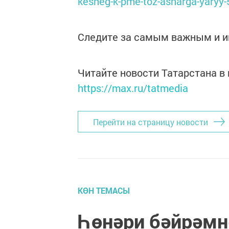
kesheg-k-pme-toz-asharga-yaryy
Следите за самым важным и 
Читайте новости Татарстана 
https://max.ru/tatmedia
Перейти на страницу новости
КӨН ТЕМАСЫ
Һөнәри бәйрәмн