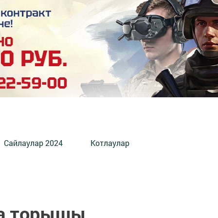
Сайлаулар 2024
Котлаулар
ва торышы