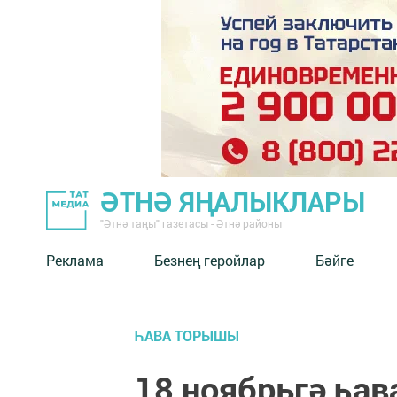
ӘТНӘ ЯҢАЛЫКЛАРЫ
"Әтнә таңы" газетасы - Әтнә районы
Реклама
Безнең геройлар
Бәйге
ҺАВА ТОРЫШЫ
18 ноябрьгә һа