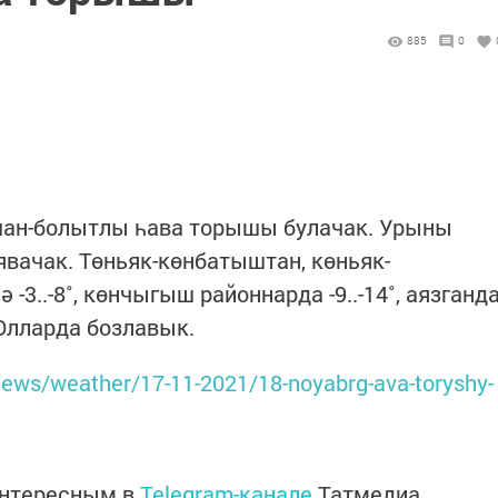
885
0
учан-болытлы һава торышы булачак. Урыны
явачак. Төньяк-көнбатыштан, көньяк-
-3..-8˚, көнчыгыш районнарда -9..-14˚, аязганд
. Юлларда бозлавык.
r/news/weather/17-11-2021/18-noyabrg-ava-toryshy-
интересным в
Telegram-канале
Татмедиа