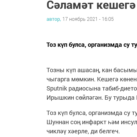
Сәламәт кешегә
автор,
17 ноябрь 2021 - 16:05
Тоз күп булса, организмда су 
Тозны күп ашасаң, кан басымы
чыгарга мөмкин. Кешегә көнен
Sputnik радиосына табиб-диет
Ирышкин сөйләгән. Бу турыда 
Тоз күп булса, организмда су 
Шуннан соң инфаркт һәм инсул
чикләү хәерле, ди белгеч.