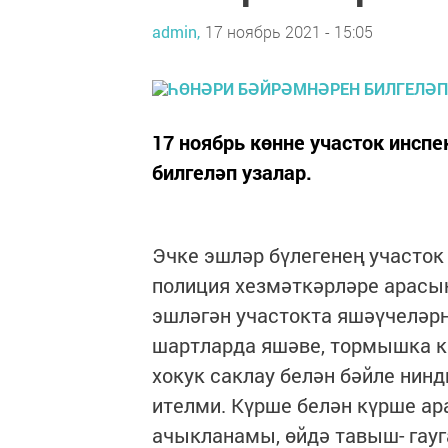
admin,
17 ноябрь 2021 - 15:05
17 ноябрь көнне участок инсп
билгеләп узалар.
Эчке эшләр бүлегенең участо
полиция хезмәткәрләре арасы
эшләгән участокта яшәүчеләрн
шартларда яшәве, тормышка к
хокук саклау белән бәйле нинд
ителми. Күрше белән күрше ар
ачыкланамы, өйдә тавыш- гауг