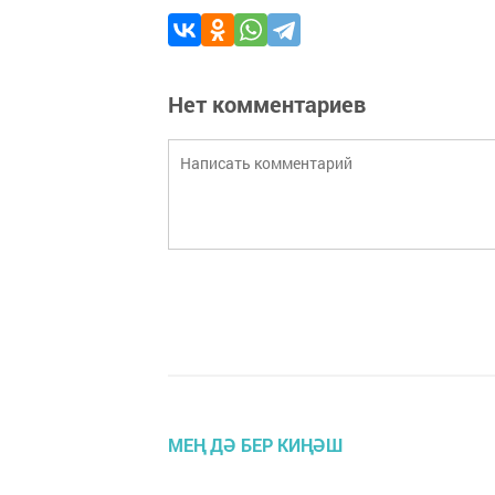
Нет комментариев
МЕҢ ДӘ БЕР КИҢӘШ