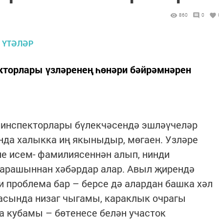
860
0
екторлары үзләренең һөнәри бәйрәмнәрен
к инспекторлары бүлекчәсендә эшләүчеләр
нда халыкка иң якыныдыр, мөгаен. Узләре
е исем- фамилиясеннән алып, нинди
арашыннан хәбәрдар алар. Авыл җирендә
и проблема бар – берсе дә алардан башка хәл
асында низаг чыгамы, караклык очрагы
а кубамы – бөтенесе белән участок