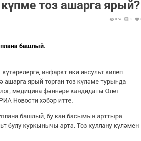
 күпме тоз ашарга ярый?
874
0
туплана башлый.
 күтәрелергә, инфаркт яки инсульт килеп
ә ашарга ярый торган тоз күләме турында
олог, медицина фәннәре кандидаты Олег
РИА Новости хәбәр итте.
туплана башлый, бу кан басымын арттыра.
ьт булу куркынычы арта. Тоз куллану күләмен