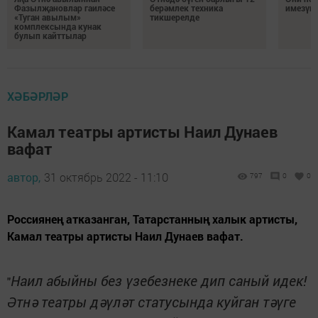
Фазылҗановлар гаиләсе
берәмлек техника
имезүн
«Туган авылым»
тикшерелде
комплексында кунак
булып кайттылар
ХӘБӘРЛӘР
Камал театры артисты Наил Дунаев
вафат
автор,
31 октябрь 2022 - 11:10
797
0
0
Россиянең атказанган, Татарстанның халык артисты,
Камал театры артисты Наил Дунаев вафат.
Наил абыйны без үзебезнеке дип саный идек!
"
Әтнә театры дәүләт статусында куйган тәүге