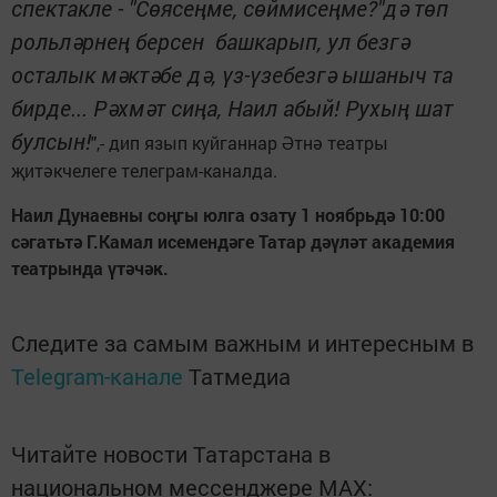
спектакле - "Сөясеңме, сөймисеңме?"дә төп
рольләрнең берсен башкарып, ул безгә
осталык мәктәбе дә, үз-үзебезгә ышаныч та
бирде... Рәхмәт сиңа, Наил абый! Рухың шат
булсын!
",- дип язып куйганнар Әтнә театры
җитәкчелеге телеграм-каналда.
Наил Дунаевны соңгы юлга озату 1 ноябрьдә 10:00
сәгатьтә Г.Камал исемендәге Татар дәүләт академия
театрында үтәчәк.
Следите за самым важным и интересным в
Telegram-канале
Татмедиа
Читайте новости Татарстана в
национальном мессенджере MАХ: