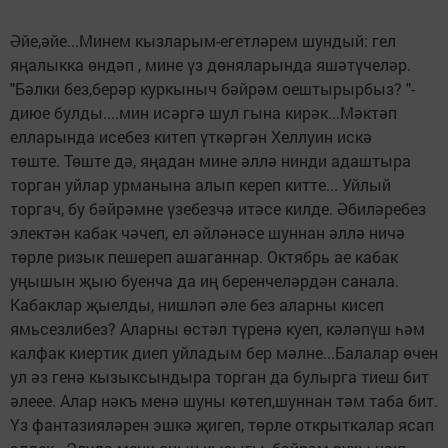
Әйе,әйе...Минем кызларым-егетләрем шундый: гел
яңалыкка өндәп , мине үз дөняларында яшәтүчеләр.
"Бәлки без,берәр куркыныч бәйрәм оештырырбыз? "-
диюе булды....мин исәргә шул гына кирәк...Мәктәп
елларында исебез китеп үткәргән Хеллуин искә
төште. Төште дә, яңадан мине әллә нинди адаштыра
торган уйлар урманына алып кереп китте... Уйлый
торгач, бу бәйрәмне үзебезчә итәсе килде. Әбиләребез
электән кабак чәчеп, ел әйләнәсе шуннан әллә ничә
төрле ризык пешереп ашаганнар. Октябрь ае кабак
уңышын җыю буенча да иң беренчеләрдән санала.
Кабаклар җыелды, нишләп әле без аларны кисеп
ямьсезлибез? Аларны өстәл түренә куеп, кәләпүш һәм
калфак киертик диеп уйладым бер мәлне...Балалар өчен
ул әз генә кызыксындыра торган да булырга тиеш бит
әлеее. Алар нәкъ менә шуны көтеп,шуннан тәм таба бит.
Үз фантазияләрен эшкә җигеп, төрле открыткалар ясап