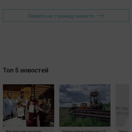
Перейти на страницу новости
Топ 5 новостей
Яңа Әтнә авылыннан
Әтнәдә бүген барлыгы 12
Әни һәм