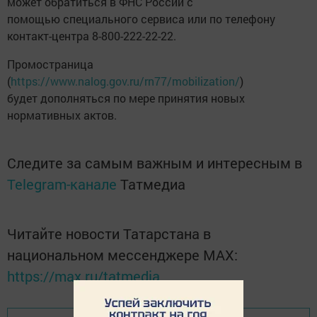
может обратиться в ФНС России с
помощью специального сервиса или по телефону
контакт-центра 8-800-222-22-22.
Промостраница
(
https://www.nalog.gov.ru/rn77/mobilization/
)
будет дополняться по мере принятия новых
нормативных актов.
Следите за самым важным и интересным в
Telegram-канале
Татмедиа
Читайте новости Татарстана в
национальном мессенджере MАХ:
https://max.ru/tatmedia