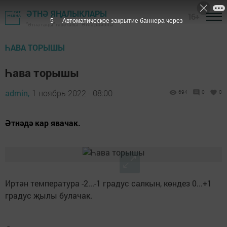
ӘТНӘ ЯҢАЛЫКЛАРЫ
16+
5
Автоматическое закрытие баннера через
"Әтнә таңы" газетасы - Әтнә районы
ҺАВА ТОРЫШЫ
Һава торышы
admin,
1 ноябрь 2022 - 08:00
694
0
0
Әтнәдә кар явачак.
Иртән температура -2...-1 градус салкын, көндез 0...+1
градус җылы булачак.