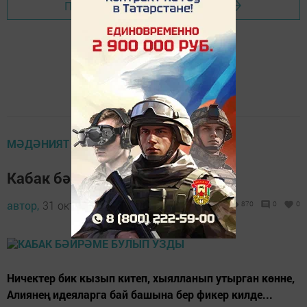
Перейти на страницу новости
МӘДӘНИЯТ
Кабак бәйрәме булып узды
автор,
31 октябрь 2022 - 14:15
870
0
0
Ничектер бик кызып китеп, хыялланып утырган көнне,
Алиянең идеяларга бай башына бер фикер килде...