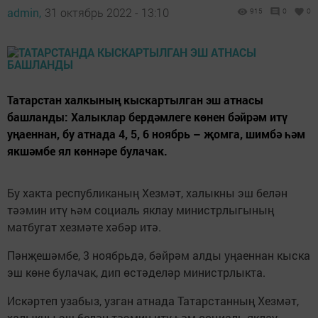
admin,
31 октябрь 2022 - 13:10
915
0
0
Татарстан халкының кыскартылган эш атнасы
башланды: Халыклар бердәмлеге көнен бәйрәм итү
уңаеннан, бу атнада 4, 5, 6 ноябрь – җомга, шимбә һәм
якшәмбе ял көннәре булачак.
Бу хакта республиканың Хезмәт, халыкны эш белән
тәэмин итү һәм социаль яклау министрлыгының
матбугат хезмәте хәбәр итә.
Пәнҗешәмбе, 3 ноябрьдә, бәйрәм алды уңаеннан кыска
эш көне булачак, дип өстәделәр министрлыкта.
Искәртеп узабыз, узган атнада Татарстанның Хезмәт,
халыкны эш белән тәэмин итү һәм социаль яклау