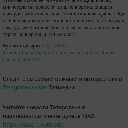
министрлыгы киләсе елга эш көннәре календарен
чыгарды. Анда язылганча, Татарстанда яшәүчеләр Яңа
ел бәйрәмнәрендә сигез көн рәттән ял итәчәк. Гомумән
алганда, ике ял көнле биш көнлек эш атнасында эшли
торган көннәр саны 244 булачак.
Бу хакта тулырак:
https://tatar-
inform.tatar/news/tatarstanda-kyskartylgan-es-atnasy-
baslandy-5862222
Следите за самым важным и интересным в
Telegram-канале
Татмедиа
Читайте новости Татарстана в
национальном мессенджере MАХ:
https://max.ru/tatmedia