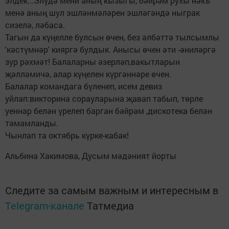
элдек...Элүдә мени аның кызыгы, бәйрәм рухы нәкъ
менә аның шул эшләнмәләрен эшләгәндә ныграк
сизелә, ләбаса.
Тагын да күңелле булсын өчен, без әлбәттә тылсымлы
'кәстүмнәр' кияргә булдык. Анысы өчен әти -әниләргә
зур рәхмәт! Балаларны әзерләп,вакытларын
җәлләмичә, алар күңелен күргәннәре өчен.
Балалар командага бүленеп, исем девиз
уйлап:викторина сорауларына җавап табып, төрле
уеннар белән үрелеп барган бәйрәм ,дискотека белән
тәмамланды.
Чынлап та октябрь күрке-кабак!
Альбина Хакимова, Дусым мәдәният йорты
Следите за самым важным и интересным в
Telegram-канале
Татмедиа