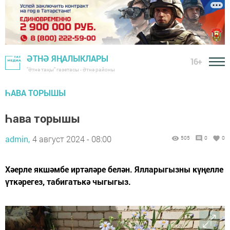
ӘТНӘ ЯҢАЛЫКЛАРЫ
16+
"Әтнә таңы" газетасы - Әтнә районы
ҺАВА ТОРЫШЫ
Һава торышы
admin,
4 август 2024 - 08:00
505
0
0
Хәерле якшәмбе иртәләре белән. Ялларыгызны күңелле
үткәрегез, табигатькә чыгыгыз.