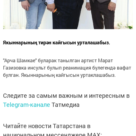
Якыннарының тирән кайгысын урталашабыз.
"Арча Шамкае" буларак танылган артист Марат
Газизовка инсульт булып реанимация бүлегендә вафат
булган. Якыннарының кайгысын уртаклашабыз.
Следите за самым важным и интересным в
Telegram-канале
Татмедиа
Читайте новости Татарстана в
национальном мессенджере MАХ: