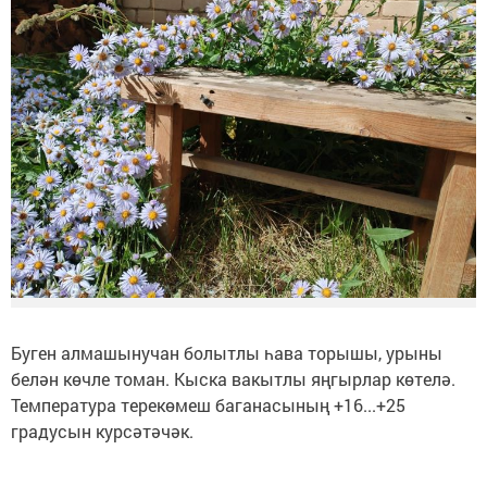
Буген алмашынучан болытлы һава торышы, урыны
белән көчле томан. Кыска вакытлы яңгырлар көтелә.
Температура терекөмеш баганасының +16...+25
градусын курсәтәчәк.