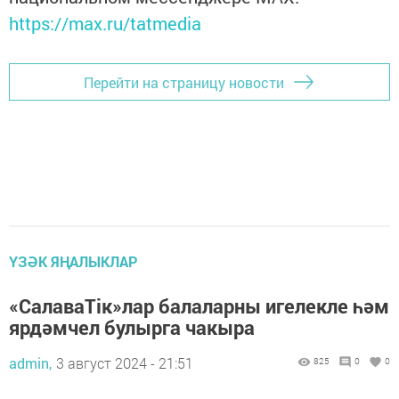
https://max.ru/tatmedia
Перейти на страницу новости
ҮЗӘК ЯҢАЛЫКЛАР
«СалаваTiк»лар балаларны игелекле һәм
ярдәмчел булырга чакыра
admin,
3 август 2024 - 21:51
825
0
0