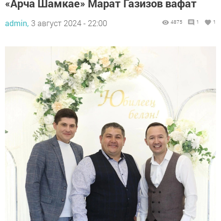
«Арча Шамкае» Марат Газизов вафат
admin,
3 август 2024 - 22:00
4875
1
1