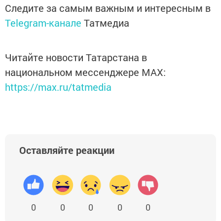
Следите за самым важным и интересным в
Telegram-канале
Татмедиа
Читайте новости Татарстана в
национальном мессенджере MАХ:
https://max.ru/tatmedia
Оставляйте реакции
0
0
0
0
0