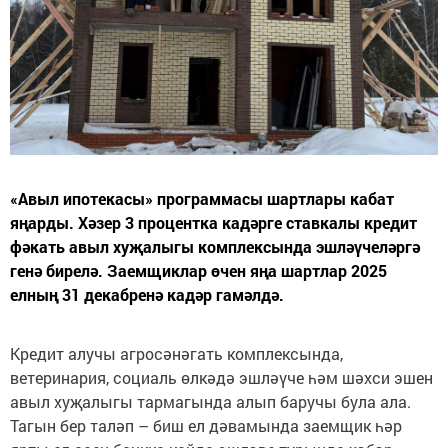
«Авыл ипотекасы» программасы шартлары кабат
яңарды. Хәзер 3 процентка кадәрге ставкалы кредит
фәкать авыл хуҗалыгы комплексында эшләүчеләргә
генә бирелә. Заемщиклар өчен яңа шартлар 2025
елның 31 декабренә кадәр гамәлдә.
Кредит алучы агросәнәгать комплексында,
ветеринария, социаль өлкәдә эшләүче һәм шәхси эшен
авыл хуҗалыгы тармагында алып баручы була ала.
Тагын бер таләп – биш ел дәвамында заемщик һәр