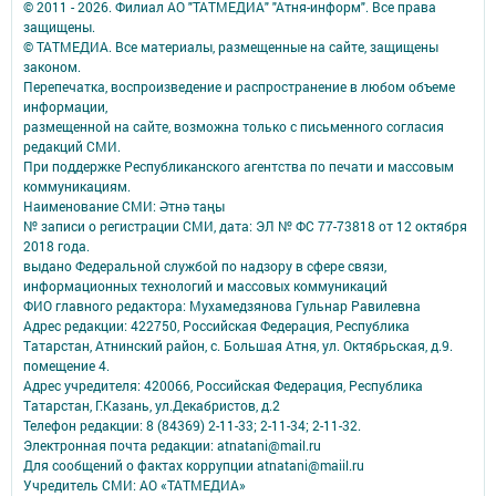
© 2011 - 2026. Филиал АО "ТАТМЕДИА" "Атня-информ". Все права
защищены.
© ТАТМЕДИА. Все материалы, размещенные на сайте, защищены
законом.
Перепечатка, воспроизведение и распространение в любом объеме
информации,
размещенной на сайте, возможна только с письменного согласия
редакций СМИ.
При поддержке Республиканского агентства по печати и массовым
коммуникациям.
Наименование СМИ: Әтнә таңы
№ записи о регистрации СМИ, дата: ЭЛ № ФС 77-73818 от 12 октября
2018 года.
выдано Федеральной службой по надзору в сфере связи,
информационных технологий и массовых коммуникаций
ФИО главного редактора: Мухамедзянова Гульнар Равилевна
Адрес редакции: 422750, Российская Федерация, Республика
Татарстан, Атнинский район, с. Большая Атня, ул. Октябрьская, д.9.
помещение 4.
Адрес учредителя: 420066, Российская Федерация, Республика
Татарстан, Г.Казань, ул.Декабристов, д.2
Телефон редакции: 8 (84369) 2-11-33; 2-11-34; 2-11-32.
Электронная почта редакции: atnatani@mail.ru
Для сообщений о фактах коррупции atnatani@maiil.ru
Учредитель СМИ: АО «ТАТМЕДИА»