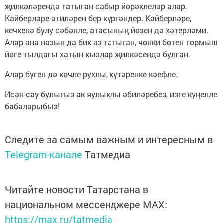
җилкәләрендә татыган сабыр йөрәклеләр алар.
Кайберләре әтиләрен бер күргәндер. Кайберләре,
кечкенә булу сәбәпле, атасының йөзен дә хәтерләми.
Алар ана назын да бик аз татыган, чөнки бөтен тормыш
йөге тылдагы хатын-кызлар җилкәсендә булган.
Алар бүген дә көчле рухлы, күтәренке кәефле.
Исән-сау булыгыз ак яулыклы әбиләребез, изге күңелле
бабаларыбыз!
Следите за самым важным и интересным в
Telegram-канале
Татмедиа
Читайте новости Татарстана в
национальном мессенджере MАХ:
https://max.ru/tatmedia