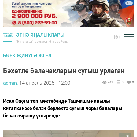
ӘТНӘ ЯҢАЛЫКЛАРЫ
16+
"Әтнә таңы" газетасы - Әтнә районы
БӨЕК ҖИҢҮГӘ 80 ЕЛ
Бәхетле балачакларын сугыш урлаган
admin,
14 апрель 2025 - 12:09
741
0
0
Иске Өҗем төп мәктәбендә Ташчишмә авылы
китапханәсе белән берлектә сугыш чоры балалары
белән очрашу үткәрелде.