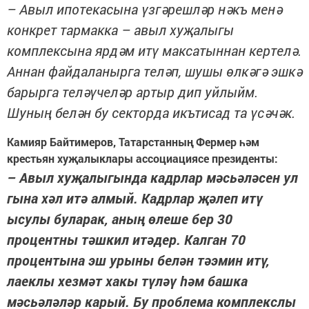
– Авыл ипотекасына үзгәрешләр нәкъ менә
конкрет тармакка – авыл хуҗалыгы
комплексына ярдәм итү максатыннан кертелә.
Аннан файдаланырга теләп, шушы өлкәгә эшкә
барырга теләүчеләр артыр дип уйлыйм.
Шуның белән бу секторда икътисад та үсәчәк.
Камияр Байтимеров, Татарстанның Фермер һәм
крестьян хуҗалыклары ассоциациясе президенты:
– Авыл хуҗалыгында кадрлар мәсьәләсен ул
гына хәл итә алмый. Кадрлар җәлеп итү
ысулы буларак, аның өлеше бер 30
процентны тәшкил итәдер. Калган 70
процентына эш урыны белән тәэмин итү,
лаеклы хезмәт хакы түләү һәм башка
мәсьәләләр карый. Бу проблема комплекслы