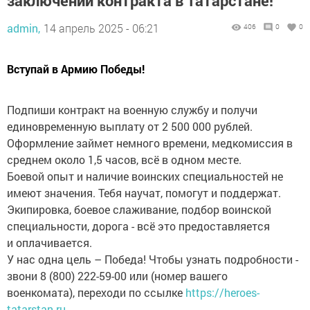
заключении контракта в Татарстане!
admin,
14 апрель 2025 - 06:21
406
0
0
Вступай в Армию Победы!
Подпиши контракт на военную службу и получи
единовременную выплату от 2 500 000 рублей.
Оформление займет немного времени, медкомиссия в
среднем около 1,5 часов, всё в одном месте.
Боевой опыт и наличие воинских специальностей не
имеют значения. Тебя научат, помогут и поддержат.
Экипировка, боевое слаживание, подбор воинской
специальности, дорога - всё это предоставляется
и оплачивается.
У нас одна цель – Победа! Чтобы узнать подробности -
звони 8 (800) 222-59-00 или (номер вашего
военкомата), переходи по ссылке
https://heroes-
tatarstan.ru