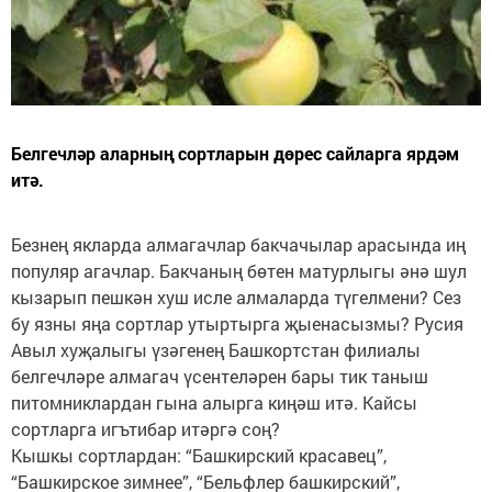
Белгечләр аларның сортларын дөрес сайларга ярдәм
итә.
Безнең якларда алмагачлар бакчачылар арасында иң
популяр агачлар. Бакчаның бөтен матурлыгы әнә шул
кызарып пешкән хуш исле алмаларда түгелмени? Сез
бу язны яңа сортлар утыртырга җыенасызмы? Русия
Авыл хуҗалыгы үзәгенең Башкортстан филиалы
белгечләре алмагач үсентеләрен бары тик таныш
питомниклардан гына алырга киңәш итә. Кайсы
сортларга игътибар итәргә соң?
Кышкы сортлардан: “Башкирский красавец”,
“Башкирское зимнее”, “Бельфлер башкирский”,