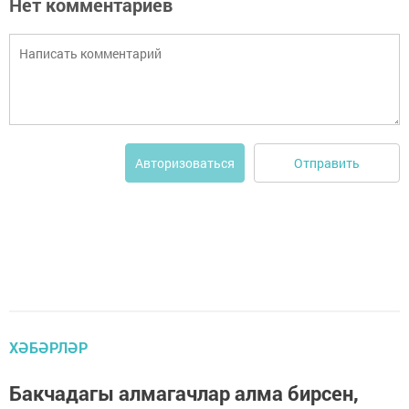
Нет комментариев
Отправить
Авторизоваться
ХӘБӘРЛӘР
Бакчадагы алмагачлар алма бирсен,