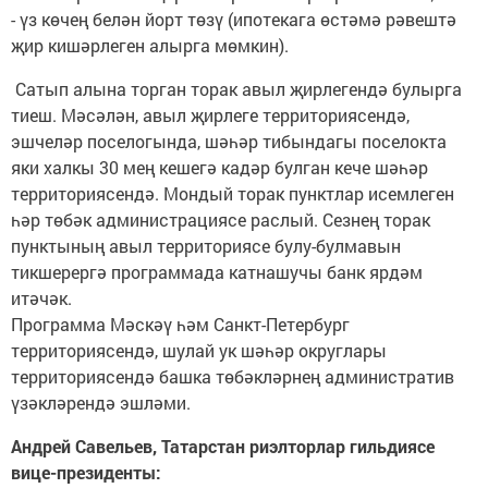
- үз көчең белән йорт төзү (ипотекага өстәмә рәвештә
җир кишәрлеген алырга мөмкин).
Сатып алына торган торак авыл җирлегендә булырга
тиеш. Мәсәлән, авыл җирлеге территориясендә,
эшчеләр поселогында, шәһәр тибындагы поселокта
яки халкы 30 мең кешегә кадәр булган кече шәһәр
территориясендә. Мондый торак пунктлар исемлеген
һәр төбәк администрациясе раслый. Сезнең торак
пунктының авыл территориясе булу-булмавын
тикшерергә программада катнашучы банк ярдәм
итәчәк.
Программа Мәскәү һәм Санкт-Петербург
территориясендә, шулай ук шәһәр округлары
территориясендә башка төбәкләрнең административ
үзәкләрендә эшләми.
Андрей Савельев, Татарстан риэлторлар гильдиясе
вице-президенты: