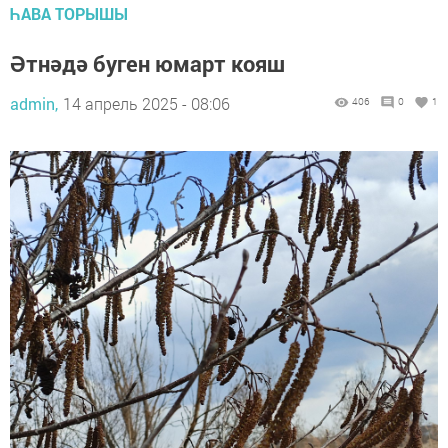
ҺАВА ТОРЫШЫ
Әтнәдә буген юмарт кояш
admin,
14 апрель 2025 - 08:06
406
0
1