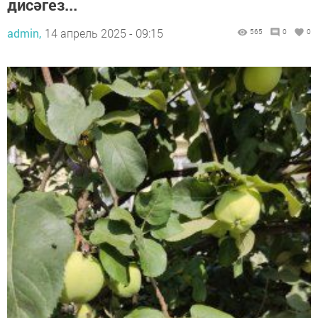
дисәгез...
admin,
14 апрель 2025 - 09:15
565
0
0