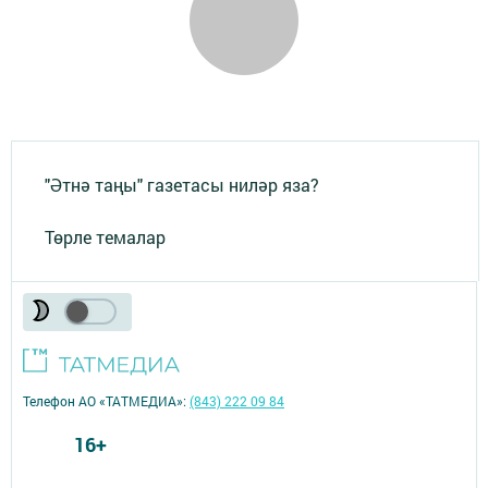
"Әтнә таңы" газетасы ниләр яза?
Төрле темалар
Телефон АО «ТАТМЕДИА»:
(843) 222 09 84
16+