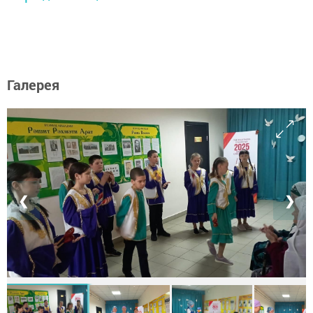
Галерея
❮
❯