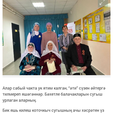
Алар сабый чакта ук ятим калган, “әти” сүзен әйтергә
тилмереп яшәгәннәр. Бәхетле балачакларын сугыш
урлаган аларның.
Бик яшь килеш коточкыч сугышның ачы хәсрәтен үз