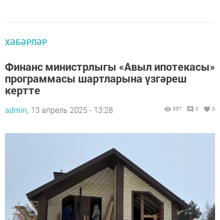
ХӘБӘРЛӘР
Финанс министрлыгы «Авыл ипотекасы»
программасы шартларына үзгәреш
кертте
admin,
13 апрель 2025 - 13:28
557
0
0