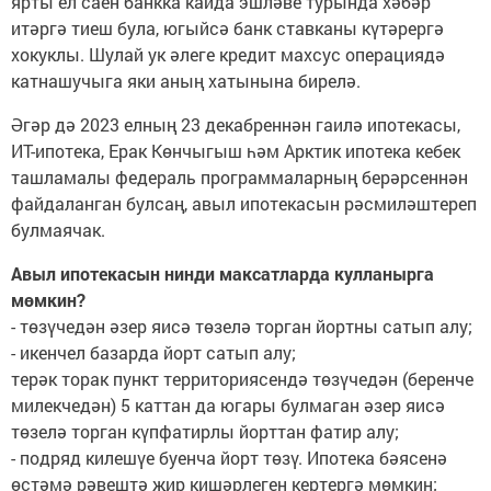
ярты ел саен банкка кайда эшләве турында хәбәр
итәргә тиеш була, югыйсә банк ставканы күтәрергә
хокуклы. Шулай ук әлеге кредит махсус операциядә
катнашучыга яки аның хатынына бирелә.
Әгәр дә 2023 елның 23 декабреннән гаилә ипотекасы,
ИТ-ипотека, Ерак Көнчыгыш һәм Арктик ипотека кебек
ташламалы федераль программаларның берәрсеннән
файдаланган булсаң, авыл ипотекасын рәсмиләштереп
булмаячак.
Авыл ипотекасын нинди максатларда кулланырга
мөмкин?
- төзүчедән әзер яисә төзелә торган йортны сатып алу;
- икенчел базарда йорт сатып алу;
терәк торак пункт территориясендә төзүчедән (беренче
милекчедән) 5 каттан да югары булмаган әзер яисә
төзелә торган күпфатирлы йорттан фатир алу;
- подряд килешүе буенча йорт төзү. Ипотека бәясенә
өстәмә рәвештә җир кишәрлеген кертергә мөмкин;