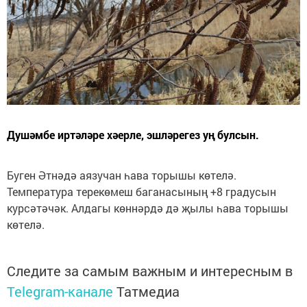
Душәмбе иртәләре хәерле, эшләрегез уң булсын.
Буген Әтнәдә аязучан һава торышы көтелә.
Температура терекөмеш баганасының +8 градусын
курсәтәчәк. Алдагы көннәрдә дә җылы һава торышы
көтелә.
Следите за самым важным и интересным в
Telegram-канале
Татмедиа