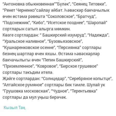
“Антоновка обыкновенная””Бүләк”, “Сеянец Титовки”,
“Ренет Черненко”сайлау әйбәт. Һәвәскәр бакчачылык
өчен өстәмә рәвештә “Соколовское”, “Братчуд”,
“Подснежник”, “Кибо”, “Исетское позднее”, “Шаропай”
сортларын сатып алырга мөмкин.
Көзге сортлардан: “ Башкирский изумруд”, “Надежда”,
“Уральское наливное”, “Бузовьязовское”,
“Кушнаренковское осенне”, “Персиянка” сортлары
безнең шартлар өчен яхшы. Өстәмә һәвәскәрләр
бакчачылыгы өчен “Пепин Башкирский”,
“Приземленное”, “Ковровое”, “Бирское грушевое”
сортлары тәкъдим ителә.
Җәйге сортлардан: “Солнцедар”, “Серебряное копытце”,
“Алтайское румяное” сортлары бик тәмле. Шулай ук
“Грушовка московская”, “Чудное”, “Терентьевка”
сортлары да мул уңыш бирәчәк.
Кызыл Таң