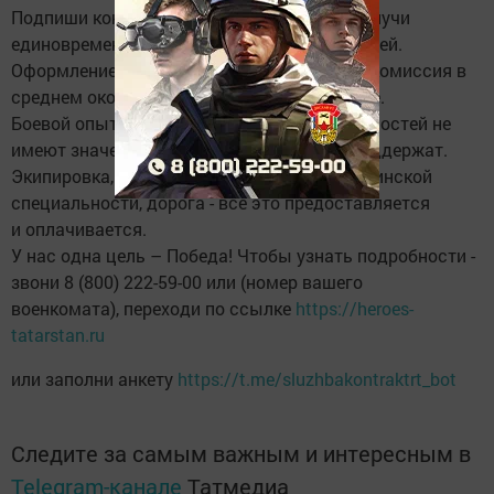
Подпиши контракт на военную службу и получи
единовременную выплату от 2 500 000 рублей.
Оформление займет немного времени, медкомиссия в
среднем около 1,5 часов, всё в одном месте.
Боевой опыт и наличие воинских специальностей не
имеют значения. Тебя научат, помогут и поддержат.
Экипировка, боевое слаживание, подбор воинской
специальности, дорога - всё это предоставляется
и оплачивается.
У нас одна цель – Победа! Чтобы узнать подробности -
звони 8 (800) 222-59-00 или (номер вашего
военкомата), переходи по ссылке
https://heroes-
tatarstan.ru
или заполни анкету
https://t.me/sluzhbakontraktrt_bot
Следите за самым важным и интересным в
Telegram-канале
Татмедиа