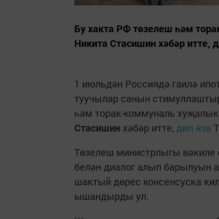
Бу хакта РФ төзелеш һәм тор
Никита Стасишин хәбәр итте, д
1 июльдән Россиядә гаилә ипо
туучылар санын стимуллаштыр
һәм торак-коммуналь хуҗалы
Стасишин
хәбәр итте,
дип яза
Т
Төзелеш министрлыгы вәкиле 
белән диалог алып барылуын а
шактый дөрес консенсуска килд
ышандырды ул.