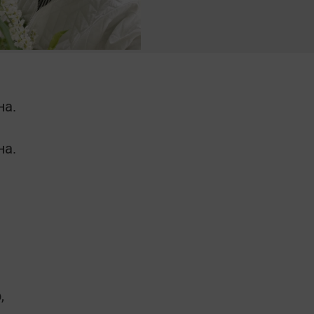
на.
на.
,