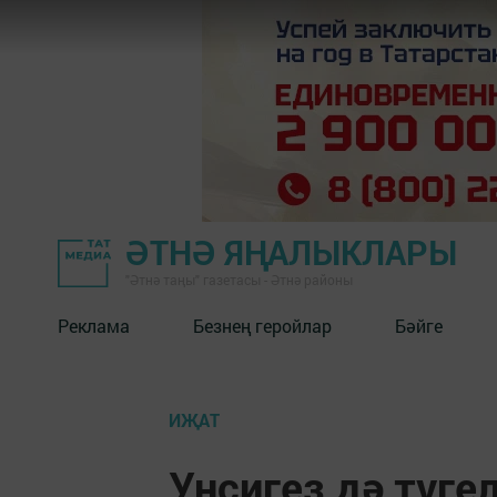
ӘТНӘ ЯҢАЛЫКЛАРЫ
"Әтнә таңы" газетасы - Әтнә районы
Реклама
Безнең геройлар
Бәйге
ИҖАТ
Унсигез дә түгел