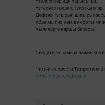
Үтәлсеннәр иде барысы да.
Үстерәсе гөлләр, туар җырлар,
Дәфтәр тутырып шигырь язас
Абынмыйча һәм дә сөртенмич
Хыялларга каршы барасы.
Следите за самым важным и 
Читайте новости Татарстана 
https://max.ru/tatmedia