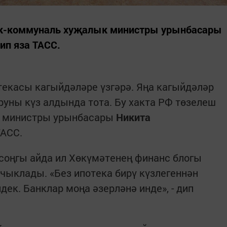
ак-коммуналь хуҗалык министры урынбасары
ип яза ТАСС.
текасы кагыйдәләре үзгәрә. Яңа кагыйдәләр
уны күз алдында тота. Бу хакта РФ төзелеш
к министры урынбасары
Никита
АСС.
соңгы айда ил Хөкүмәтенең финанс блогы
чыклады. «Без ипотека бирү күзлегеннән
ек. Банклар моңа әзерләнә инде», - дип