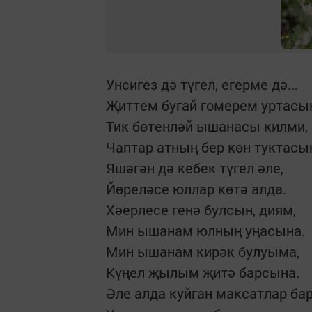
Унсигез дә түгел, егерме дә...
Җиттем бугай гомерем уртасы
Тик бөтенләй ышанасы килми,
Чаптар атның бер көн туктасы
Яшәгән дә кебек түгел әле,
Йөреләсе юллар көтә алда.
Хәерлесе генә булсын, диям,
Мин ышанам юлның уңасына.
Мин ышанам кирәк булуыма,
Күңел җылым җитә барсына.
Әле алда куйган максатлар бар