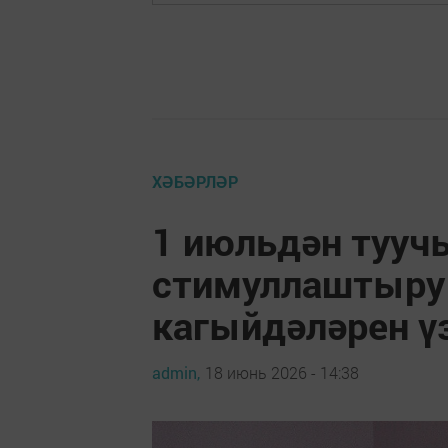
ХӘБӘРЛӘР
1 июльдән тууч
стимуллаштыру 
кагыйдәләрен ү
admin,
18 июнь 2026 - 14:38