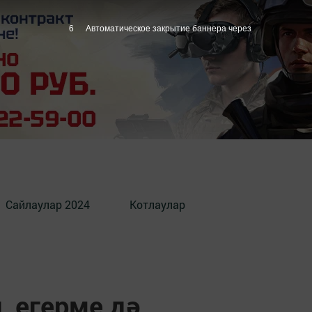
5
Автоматическое закрытие баннера через
Сайлаулар 2024
Котлаулар
, егерме дә...