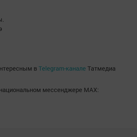
ы.
ә
интересным в
Telegram-канале
Татмедиа
в национальном мессенджере MАХ: