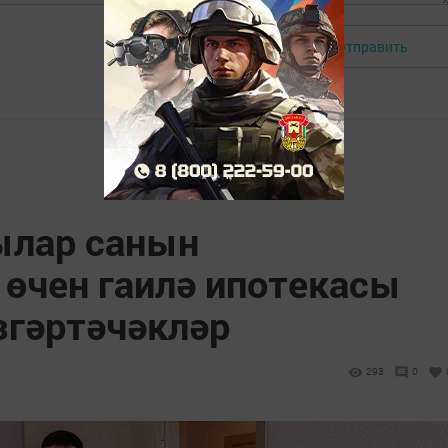
Отправить
Авторизоваться
ылар санын
өчен гаилә ипотекасы
згәртәчәкләр
293
0