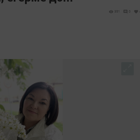
351
0