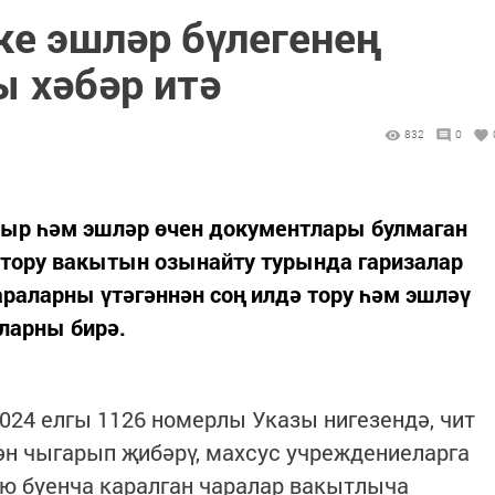
ке эшләр бүлегенең
ы хәбәр итә
832
0
орыр һәм эшләр өчен документлары булмаган
 тору вакытын озынайту турында гаризалар
араларны үтәгәннән соң илдә тору һәм эшләү
ларны бирә.
024 елгы 1126 номерлы Указы нигезендә, чит
ән чыгарып җибәрү, махсус учреждениеларга
ю буенча каралган чаралар вакытлыча