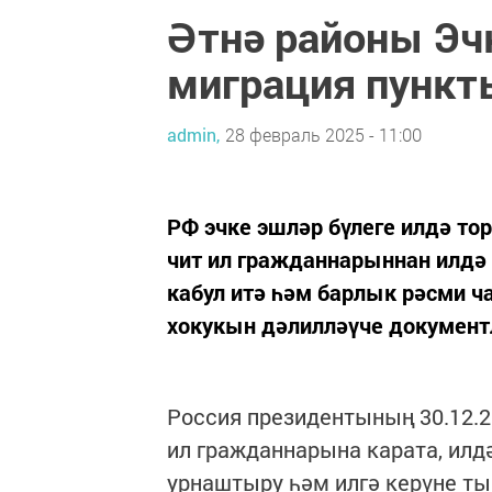
Әтнә районы Эч
миграция пункт
admin,
28 февраль 2025 - 11:00
РФ эчке эшләр бүлеге илдә т
чит ил гражданнарыннан илдә
кабул итә һәм барлык рәсми ч
хокукын дәлилләүче документ
Россия президентының 30.12.2
ил гражданнарына карата, илд
урнаштыру һәм илгә керүне ты