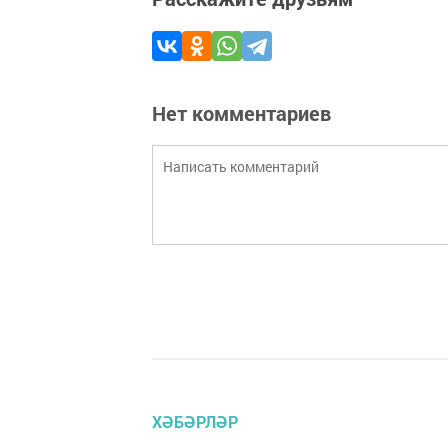
Нет комментариев
ХӘБӘРЛӘР