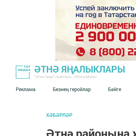
ӘТНӘ ЯҢАЛЫКЛАРЫ
"Әтнә таңы" газетасы - Әтнә районы
Реклама
Безнең геройлар
Бәйге
ХӘБӘРЛӘР
Әтнә районына 