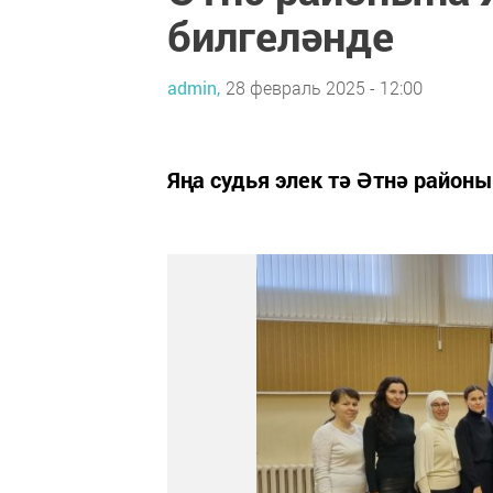
билгеләнде
admin,
28 февраль 2025 - 12:00
Яңа судья элек тә Әтнә район