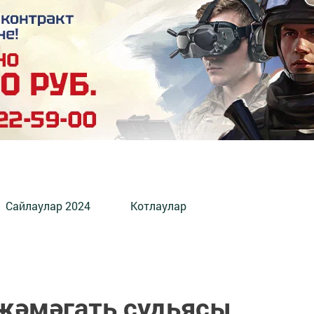
Сайлаулар 2024
Котлаулар
җәмәгать судьясы