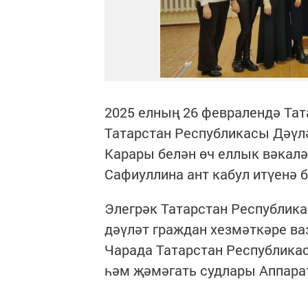
2025 елның 26 февралендә Та
Татарстан Республикасы Дәүл
Карары белән өч еллык вәкалә
Сафиуллина ант кабул итүенә 
Элегрәк Татарстан Республик
дәүләт граждан хезмәткәре в
Чарада Татарстан Республикас
һәм җәмәгать судлары Аппара