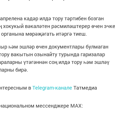
апрелена кадәр илдә тору тәртибен бозган
ең хокукый вәкаләтен рәсмиләштерер өчен эчк
 органына мөрәҗәгать итәргә тиеш.
рыр һәм эшләр өчен документлары булмаган
тору вакытын озынайту турында гаризалар
араларны үтәгәннән соң илдә тору һәм эшләү
ларны бирә.
интересным в
Telegram-канале
Татмедиа
в национальном мессенджере MАХ: