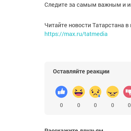
Следите за самым важным и 
Читайте новости Татарстана 
https://max.ru/tatmedia
Оставляйте реакции
0
0
0
0
0
Расскажите друзьям