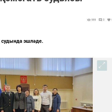
989
0
ы судында эшләде.