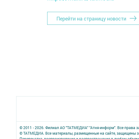
Перейти на страницу новости
© 2011 - 2026. Филиал АО "ТАТМЕДИА" "Атня-информ". Все права 
© ТАТМЕДИА. Все материалы, размещенные на сайте, защищены з
Перепечатка, воспроизведение и распространение в любом объе