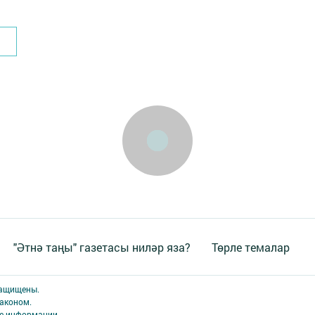
"Әтнә таңы" газетасы ниләр яза?
Төрле темалар
защищены.
аконом.
ме информации,