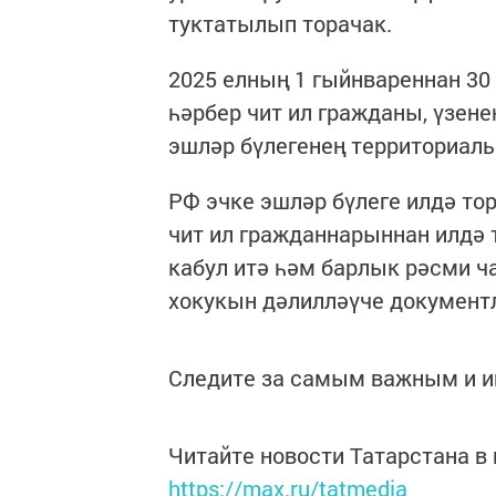
туктатылып торачак.
2025 елның 1 гыйнвареннан 30 
һәрбер чит ил гражданы, үзен
эшләр бүлегенең территориаль
РФ эчке эшләр бүлеге илдә то
чит ил гражданнарыннан илдә 
кабул итә һәм барлык рәсми ч
хокукын дәлилләүче документ
Следите за самым важным и 
Читайте новости Татарстана 
https://max.ru/tatmedia