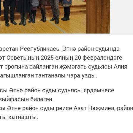
тарстан Республикасы Әтнә район судында
әт Советының 2025 елның 20 февралендәге
т срогына сайланган җәмәгать судьясы Алия
багышланган тантаналы чара узды.
асы Әтнә район суды судьясы ярдәмчесе
азыйфасын биләгән.
ы Әтнә район суды рәисе Азат Нәҗмиев, райо
ты катнашты.