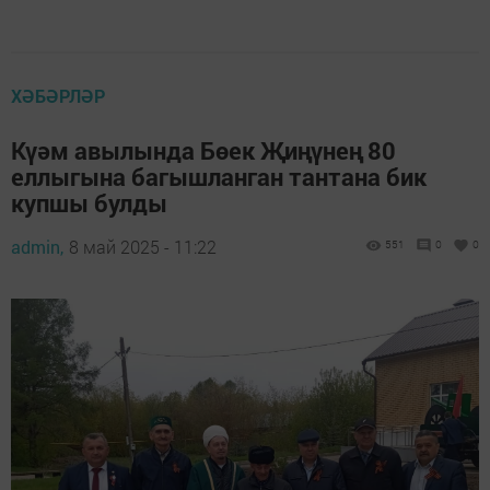
ХӘБӘРЛӘР
Күәм авылында Бөек Җиңүнең 80
еллыгына багышланган тантана бик
купшы булды
admin,
8 май 2025 - 11:22
551
0
0