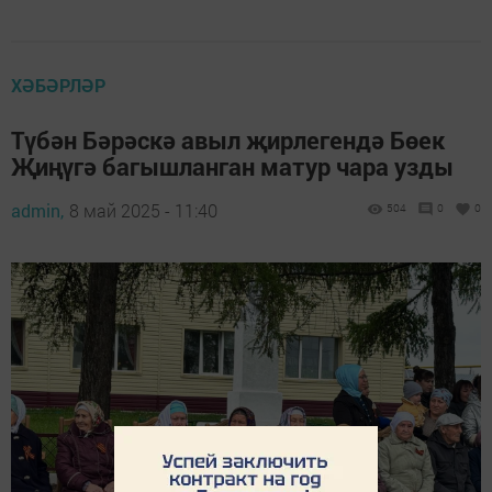
ХӘБӘРЛӘР
Түбән Бәрәскә авыл җирлегендә Бөек
Җиңүгә багышланган матур чара узды
admin,
8 май 2025 - 11:40
504
0
0