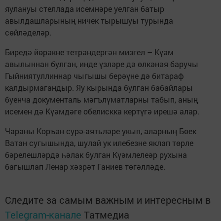
яулануы стеллада исемнәре уелган батыр
авылдашларының ничек тырышуы турында
сөйләделәр.
Биредә йөрәкне тетрәндергән мизгел – Күәм
авылыннан булган, инде үзләре дә өлкәнәя баручы
Гыйниятуллиннар чыгышы берәүне дә битараф
калдырмагандыр. Яу кырында булган бабайлары
буенча документаль мәгълүматларны табып, аның
исемен дә Күәмдәге обелискка кертүгә ирешә алар.
Чараны Коръән сурә-аятьләре укып, аларның Бөек
Ватан сугышында, шулай ук илебезне яклап төрле
бәрелешләрдә һәлак булган Күәмлелеәр рухына
багышлап Ленар хәзрәт Ганиев төгәлләде.
Следите за самым важным и интересным в
Telegram-канале
Татмедиа