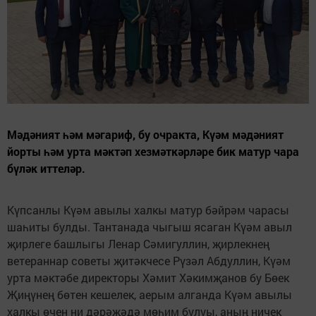
Мәдәният һәм мәгариф, бу очракта, Күәм мәдәният
йорты һәм урта мәктәп хезмәткәрләре бик матур чара
бүләк иттеләр.
Күпсанлы Күәм авылы халкы матур бәйрәм чарасы
шаһиты булды. Тантанада чыгыш ясаган Күәм авыл
җирлеге башлыгы Ленар Сәмигуллин, җирлекнең
ветераннар советы җитәкчесе Рүзәл Абдуллин, Күәм
урта мәктәбе директоры Хәмит Хәкимҗанов бу Бөек
Җиңүнең бөтен кешелек, аерым алганда Күәм авылы
халкы өчен ни дәрәҗәдә мөһим булуы, аның ничек