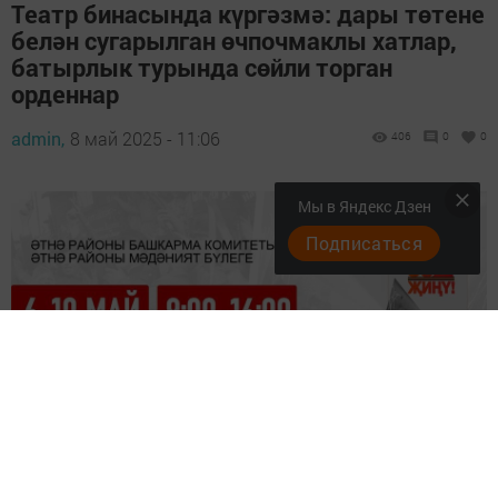
Театр бинасында күргәзмә: дары төтене
белән сугарылган өчпочмаклы хатлар,
батырлык турында сөйли торган
орденнар
admin,
8 май 2025 - 11:06
406
0
0
Мы в Яндекс Дзен
Подписаться