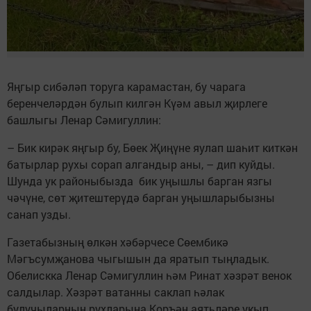
Яңгыр сибәләп торуга карамастан, бу чарага
беренчеләрдән булып килгән Күәм авыл җирлеге
башлыгы Ленар Сәмигуллин:
– Бик кирәк яңгыр бу, Бөек Җиңүне яулап шаһит киткән
батырлар рухы сорап алгандыр аны, – дип куйды.
Шунда ук районыбызда бик уңышлы барган язгы
чәчүне, сөт җитештерүдә барган уңышларыбызны
санап узды.
Газетабызның өлкән хәбәрчесе Сөембикә
Мәгъсумҗанова чыгышын да яратып тыңладык.
Обелискка Ленар Сәмигуллин һәм Ринат хәзрәт венок
салдылар. Хәзрәт ватанны саклап һәлак
булучыларның рухларына Коръән аятьләре укып