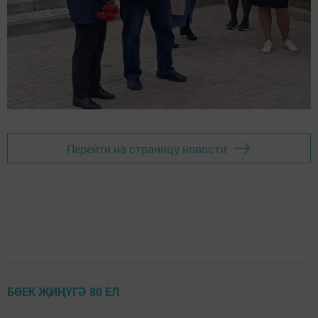
Перейти на страницу новости
БӨЕК ҖИҢҮГӘ 80 ЕЛ