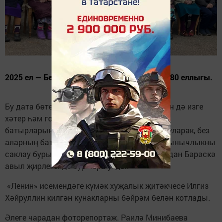
2025 ел — Бөек Ватан сугышында Җиңүнең 80 еллыгы.
Бу дата бөтен дөнья өчен дә, Татарстан өчен дә изге
хәтер һәм горурлык символы. Сугыш чоры
батырларының балалары һәм оныклары буларак, без
аларның батырлыгын мәңгеләштерү һәм тынычлыкны
саклау бурычын давам итәбез. Шушы уңайдан Бәрәскә
авыл җирлегендә зур чара узды.
«Ленин» исемендәге күмәк хуҗалык җитәкчесе Илгиз
Хәйруллин килгән кунакларны бәйрәм белән котлады.
Әлеге чарадан фоторепортаж. Раилә Минибаева