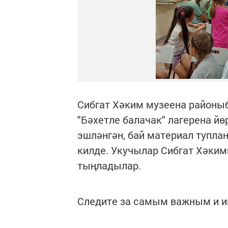
Сибгат Хәким музеена районы
"Бәхетле балачак" лагерена йө
эшләнгән, бай материал тупла
килде. Укучылар Сибгат Хәки
тыңладылар.
Следите за самым важным и 