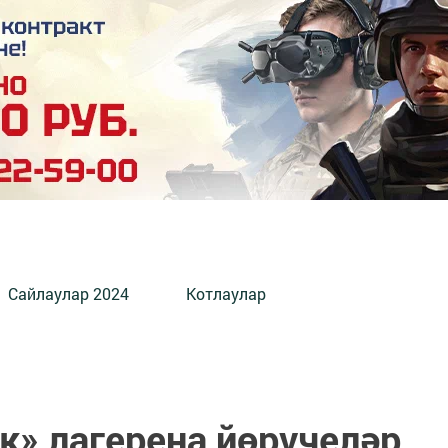
Сайлаулар 2024
Котлаулар
к» лагерена йөрүчеләр