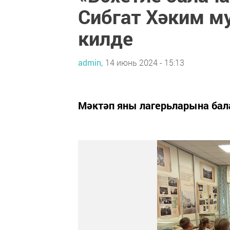
Сибгат Хәким м
килде
admin,
14 июнь 2024 - 15:13
Мәктәп яны лагерьларына бала