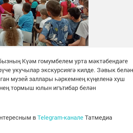
бызның Күәм гомумбелем урта мәктәбендәге
рүче укучылар экскурсиягә килде. Зәвык белә
нган музей заллары һәркемнең күңеленә хуш
мнең тормыш юлын игътибар белән
интересным в
Telegram-канале
Татмедиа