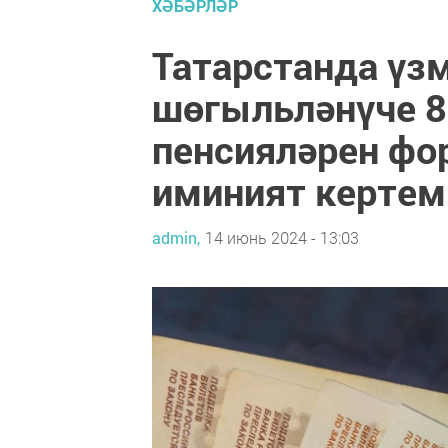
ХӘБӘРЛӘР
Татарстанда үз
шөгыльләнүче 8
пенсияләрен фо
иминият кертем
admin,
14 июнь 2024 - 13:03