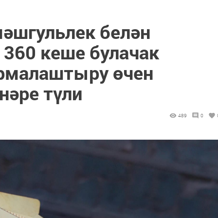
мәшгульлек белән
 360 кеше булачак
рмалаштыру өчен
нәре түли
489
0