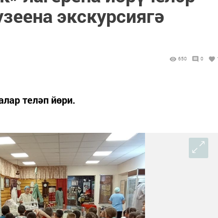
узеена экскурсиягә
650
0
лар теләп йөри.