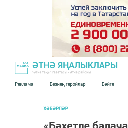
ӘТНӘ ЯҢАЛЫКЛАРЫ
"Әтнә таңы" газетасы - Әтнә районы
Реклама
Безнең геройлар
Бәйге
ХӘБӘРЛӘР
«Бәхетле балача