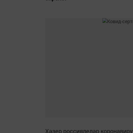
Хәзер россиялеләр коронавиру