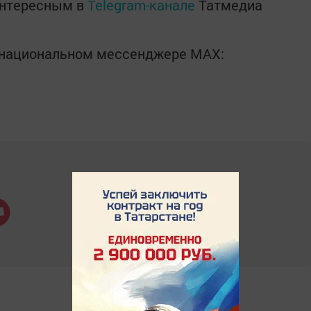
интересным в
Telegram-канале
Татмедиа
в национальном мессенджере MАХ: