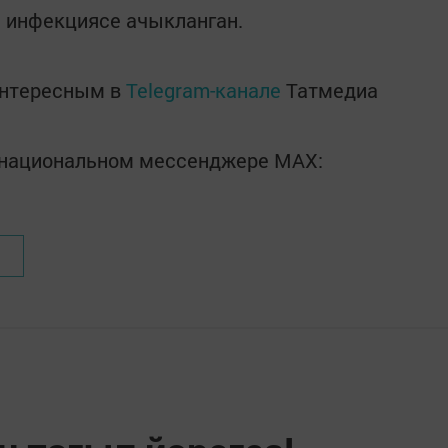
с инфекциясе ачыкланган.
интересным в
Telegram-канале
Татмедиа
в национальном мессенджере MАХ: