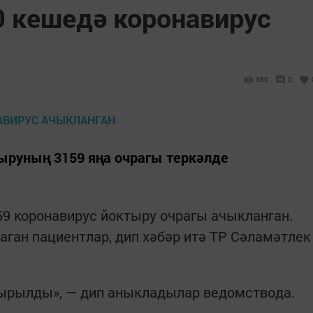
0 кешедә коронавирус
869
0
ыруның 3159 яңа очрагы теркәлде
59 коронавирус йоктыру очрагы ачыкланган.
ган пациентлар, дип хәбәр итә ТР Сәламәтлек
тырылды», — дип аныкладылар ведомствода.