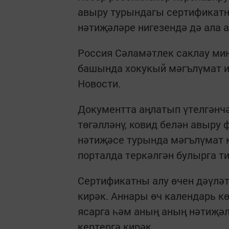
авыру турындагы сертификатн
нәтиҗәләре нигезендә дә ала а
Россия Сәламәтлек саклау ми
башында хокукый мәгълүмат и
Новости.
Документта аңлатып үтелгәнч
төгәлләнү, ковид белән авыру
нәтиҗәсе турында мәгълүмат 
порталда теркәлгән булырга т
Сертификатны алу өчен дәүләт
кирәк. Аннары өч календарь к
ясарга һәм аның аның нәтиҗә
кертергә кирәк.