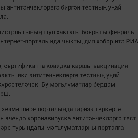
ы антитәнчекләрегә биргән тестның уңай
ла.
нистрлыгының шул хактагы боерыгы февраль
нтернет-порталында чыкты, дип хәбәр итә РИ
ә, сертификатта ковидка каршы вакцинация
 факты яки антитәнчекләргә тестның уңай
күрсәтеләчәк. Бу мәгълүматлар бердәм
иеш.
 хезмәтләре порталында гариза теркәргә
өн эчендә коронавируска антитәнчекләргә тест
ләре турындагы мәгълүматларны порталга