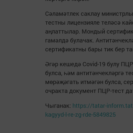
Сәламәтлек саклау министрлы
тестны лицензияле теләсә кай
аңлаттылар. Мондый сертифика
гамәлдә булачак. Антитәнчекл
сертификатны бары тик бер т
Әгәр кешедә Covid-19 булу ПЦ
булса, һәм антитәнчекләргә те
мөрәҗәгать итмәгән булса, се
очракта документ ПЦР-тест да
Чыганак:
https://tatar-inform.ta
kagyyd-l-re-zg-rde-5849825