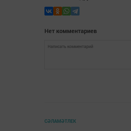
Нет комментариев
СӘЛАМӘТЛЕК