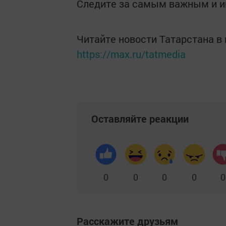
Следите за самым важным и 
Читайте новости Татарстана 
https://max.ru/tatmedia
Оставляйте реакции
0
0
0
0
0
Расскажите друзьям