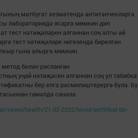
гының матбугат хезмәтендә антитәнчекләргә
сы лабораториядә ясарга мөмкин дип
т тест нәтиҗәләрен алганнан соң алты ай
әргә тест нәтиҗәләре нигезендә бирелгән
апкыр гына алырга мөмкин.
Р метод белән расланган
стның уңай нәтиҗәсен алганнан соң ул табибка
ртификатны бер елга рәсмиләштерергә була. Бу
тасыннан гамәлдә санала.
tar/news/health/21-02-2022/kovid-sertifikat-bir-