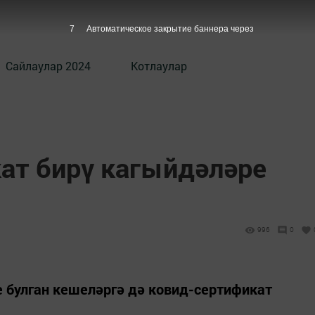
6
Автоматическое закрытие баннера через
Сайлаулар 2024
Котлаулар
ат бирү кагыйдәләре
996
0
 булган кешеләргә дә ковид-сертификат