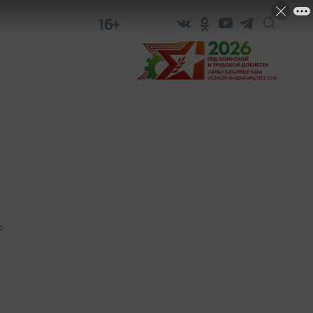
16+
0