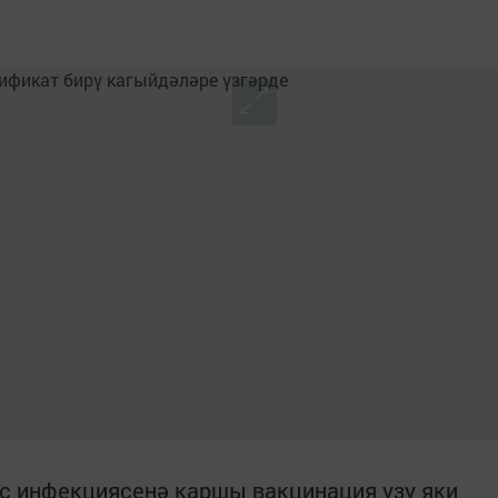
с инфекциясенә каршы вакцинация узу яки