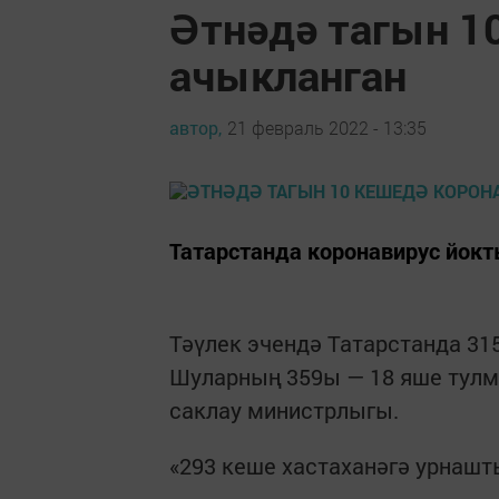
Әтнәдә тагын 1
ачыкланган
автор,
21 февраль 2022 - 13:35
Татарстанда коронавирус йокт
Тәүлек эчендә Татарстанда 31
Шуларның 359ы — 18 яше тулма
саклау министрлыгы.
«293 кеше хастаханәгә урнаш