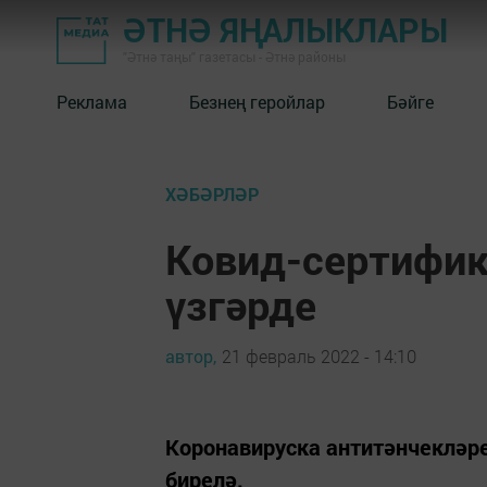
ӘТНӘ ЯҢАЛЫКЛАРЫ
"Әтнә таңы" газетасы - Әтнә районы
Реклама
Безнең геройлар
Бәйге
ХӘБӘРЛӘР
Ковид-сертифик
үзгәрде
автор,
21 февраль 2022 - 14:10
Коронавируска антитәнчекләре
бирелә.