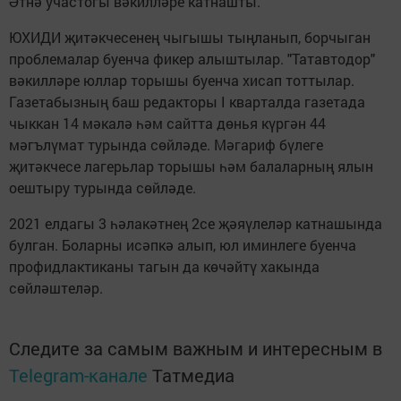
Әтнә участогы вәкилләре катнашты.
ЮХИДИ җитәкчесенең чыгышы тыңланып, борчыган
проблемалар буенча фикер алыштылар. "Татавтодор"
вәкилләре юллар торышы буенча хисап тоттылар.
Газетабызның баш редакторы I кварталда газетада
чыккан 14 мәкалә һәм сайтта дөнья күргән 44
мәгълүмат турында сөйләде. Мәгариф бүлеге
җитәкчесе лагерьлар торышы һәм балаларның ялын
оештыру турында сөйләде.
2021 елдагы 3 һәлакәтнең 2се җәяүлеләр катнашында
булган. Боларны исәпкә алып, юл иминлеге буенча
профидлактиканы тагын да көчәйтү хакында
сөйләштеләр.
Следите за самым важным и интересным в
Telegram-канале
Татмедиа