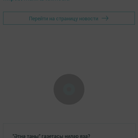
Перейти на страницу новости
"Әтнә таңы" газетасы ниләр яза?