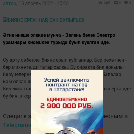
автор,
15 апрель 2022 - 15:20
1267
0
0
Әтнә инеше элекке мунча - Зелень белән Электро
урамнары кисешкән турыда буып куелган иде.
Су арту сәбәпле, бияне ерып куйганнар. Бер рәхәтнең -
бер михнәте, ди татар халкы. Бу очракта бия аркылы
йөрүчеләрне күз алдында тотуыбыз, аерча балалар
һәм өлкән яшьтәгеләр өчен куркыныч.
Кичекмәстән халыкны кисәтү игъланы язып элергә иде
бу биягә керү юлларына.
Следите за самым важным и интересным в
Telegram-канале
Татмедиа