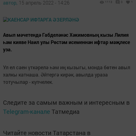
автор,
15 апрель 2022 - 14:26
1113
0
1
Авыл мәчетендә Габделәнәс Хәкимовның кызы Лилия
һәм кияве Наил улы Рөстәм исеменнән ифтар мәҗлесе
уза.
Ул ел саен үткәрелә һәм иң кызыгы, монда бөтен авыл
халкы катнаша. Әйтергә кирәк, авылда ураза
тотучылар - күпчелек.
Следите за самым важным и интересным в
Telegram-канале
Татмедиа
Читайте новости Татарстана в