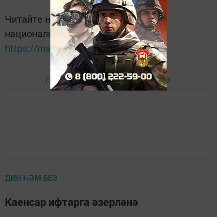
Читайте новости Татарстана в
национальном мессенджере MАХ:
https://max.ru/tatmedia
Перейти на страницу новости
ДИН ҺӘМ БЕЗ
Каенсар ифтарга әзерләнә