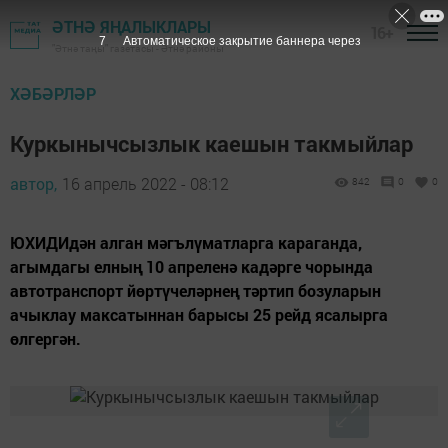
ӘТНӘ ЯҢАЛЫКЛАРЫ
16+
6
Автоматическое закрытие баннера через
"Әтнә таңы" газетасы - Әтнә районы
ХӘБӘРЛӘР
Куркынычсызлык каешын такмыйлар
автор,
16 апрель 2022 - 08:12
842
0
0
ЮХИДИдән алган мәгълүматларга караганда,
агымдагы елның 10 апреленә кадәрге чорында
автотранспорт йөртүчеләрнең тәртип бозуларын
ачыклау максатыннан барысы 25 рейд ясалырга
өлгергән.