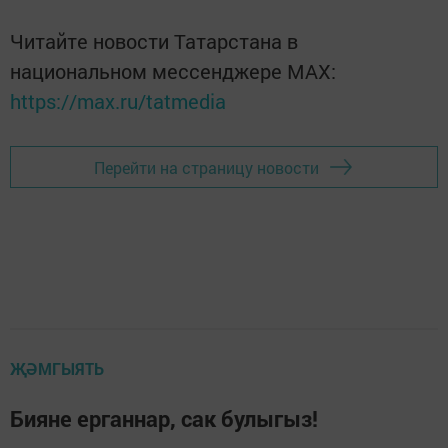
Читайте новости Татарстана в
национальном мессенджере MАХ:
https://max.ru/tatmedia
Перейти на страницу новости
ҖӘМГЫЯТЬ
Бияне ерганнар, сак булыгыз!