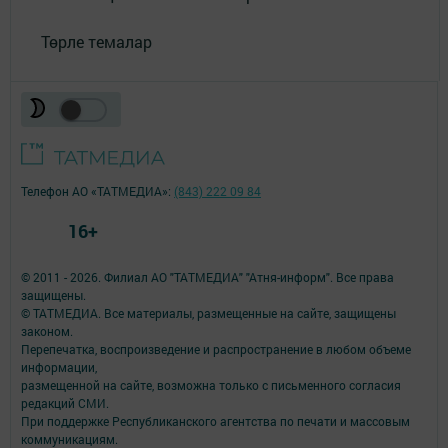
Төрле темалар
Телефон АО «ТАТМЕДИА»:
(843) 222 09 84
16+
© 2011 - 2026. Филиал АО "ТАТМЕДИА" "Атня-информ". Все права
защищены.
© ТАТМЕДИА. Все материалы, размещенные на сайте, защищены
законом.
Перепечатка, воспроизведение и распространение в любом объеме
информации,
размещенной на сайте, возможна только с письменного согласия
редакций СМИ.
При поддержке Республиканского агентства по печати и массовым
коммуникациям.