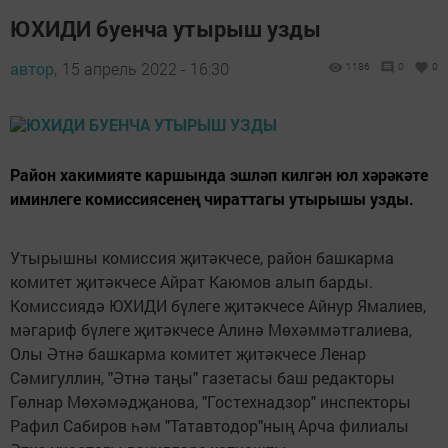
ЮХИДИ буенча утырыш узды
автор,
15 апрель 2022 - 16:30
1186
0
0
Район хакимияте каршында эшләп килгән юл хәрәкәте
иминлеге комиссиясенең чираттагы утырышы узды.
Утырышны комиссия җитәкчесе, район башкарма
комитет җитәкчесе Айрат Каюмов алып барды.
Комиссиядә ЮХИДИ бүлеге җитәкчесе Айнур Ямалиев,
мәгариф бүлеге җитәкчесе Алинә Мөхәммәтгалиева,
Олы Әтнә башкарма комитет җитәкчесе Ленар
Сәмигуллин, "Әтнә таңы" газетасы баш редакторы
Гөлнар Мөхәмәдҗанова, "Гостехнадзор" инспекторы
Рафил Сабиров һәм "Татавтодор"ның Арча филиалы