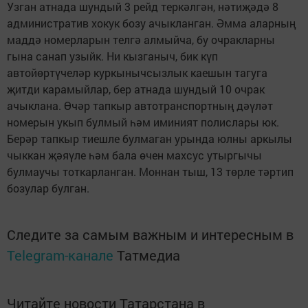
Узган атнада шундый 3 рейд теркәлгән, нәтиҗәдә 8
административ хокук бозу ачыкланган. Әмма аларның
маддә номерларын телгә алмыйча, бу очракларны
гына санап узыйк. Ни кызганыч, бик күп
автойөртүчеләр куркынычсызлык каешын тагуга
җитди карамыйлар, бер атнада шундый 10 очрак
ачыклана. Өчәр тапкыр автотранспортның дәүләт
номерын укып булмый һәм иминият полислары юк.
Берәр тапкыр тиешле булмаган урында юлны аркылы
чыккан җәяүле һәм бала өчен махсус утыргычы
булмаучы тоткарланган. Моннан тыш, 13 төрле тәртип
бозулар булган.
Следите за самым важным и интересным в
Telegram-канале
Татмедиа
Читайте новости Татарстана в