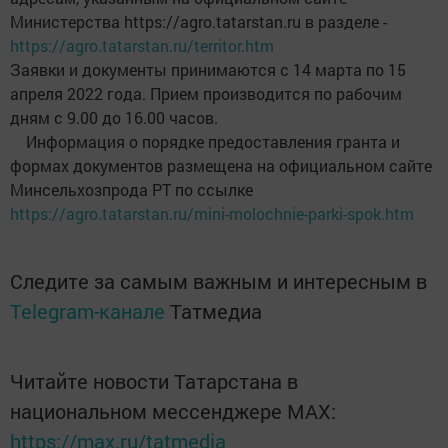
Министерства https://agro.tatarstan.ru в разделе -
https://agro.tatarstan.ru/territor.htm
Заявки и документы принимаются с 14 марта по 15
апреля 2022 года. Прием производится по рабочим
дням с 9.00 до 16.00 часов.
Информация о порядке предоставления гранта и
формах документов размещена на официальном сайте
Минсельхозпрода РТ по ссылке
https://agro.tatarstan.ru/mini-molochnie-parki-spok.htm
Следите за самым важным и интересным в
Telegram-канале
Татмедиа
Читайте новости Татарстана в
национальном мессенджере MАХ:
https://max.ru/tatmedia