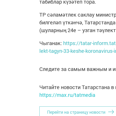
табиблар күзәтеп тора.
ТР сәламәтлек саклау минис
билгеләп үткәнчә, Татарстанд
(шуларның 24е – узган тәүлект
Чыганак:
https://tatar-inform.t
lekt-tagyn-33-keshe-koronavirus-
Следите за самым важным и 
Читайте новости Татарстана 
https://max.ru/tatmedia
Перейти на страницу новости