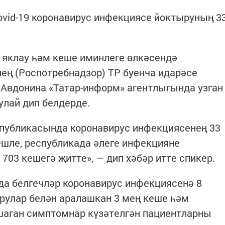
ovid-19 коронавирус инфекциясе йоктыруның 3
 яклау һәм кеше иминлеге өлкәсендә
ең (Роспотребнадзор) ТР буенча идарәсе
вдонина «Татар-информ» агентлыгында узган
лай дип белдерде.
спубликасында коронавирус инфекциясенең 33
ешле, республикада әлеге инфекцияне
703 кешегә җитте», — дип хәбәр итте спикер.
да белгечләр коронавирус инфекциясенә 8
ырулар белән аралашкан 3 мең кеше һәм
шаган симптомнар күзәтелгән пациентларны