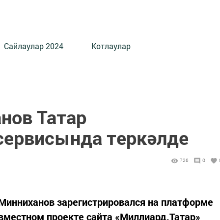
Сайлаулар 2024
Котлаулар
нов Татар
сервисында теркәлде
726
0
 Минниханов зарегистрировался на платформе
овместном проекте сайта «Миллиард.Татар»