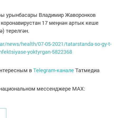
тры урынбасары Владимир Жаворонков
а коронавирустан 17 меңнән артык кеше
ә) терелгән.
atar/news/health/07-05-2021/tatarstanda-so-gy-t-
infektsiyase-yoktyrgan-5822368
интересным в
Telegram-канале
Татмедиа
в национальном мессенджере MАХ: