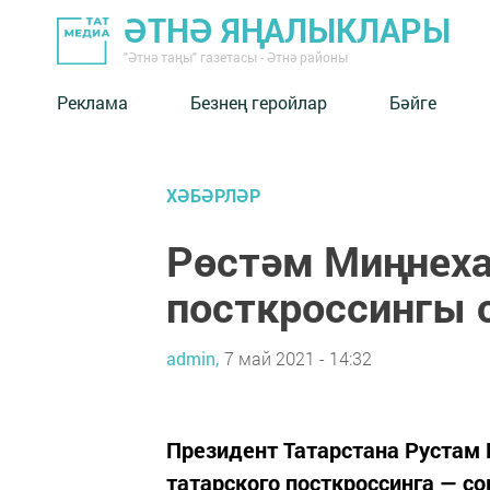
ӘТНӘ ЯҢАЛЫКЛАРЫ
"Әтнә таңы" газетасы - Әтнә районы
Реклама
Безнең геройлар
Бәйге
ХӘБӘРЛӘР
Рөстәм Миңнеха
посткроссингы 
admin,
7 май 2021 - 14:32
Президент Татарстана Рустам
татарского посткроссинга — с