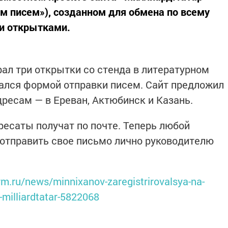
ом писем»), созданном для обмена по всему
и открытками.
ал три открытки со стенда в литературном
ался формой отправки писем. Сайт предложил
дресам — в Ереван, Актюбинск и Казань.
ресаты получат по почте. Теперь любой
отправить свое письмо лично руководителю
rm.ru/news/minnixanov-zaregistrirovalsya-na-
-milliardtatar-5822068