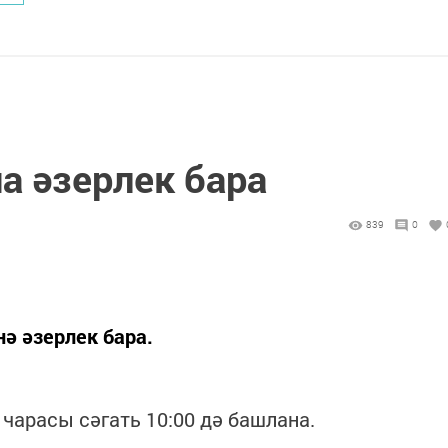
а әзерлек бара
839
0
ә әзерлек бара.
 чарасы сәгать 10:00 дә башлана.