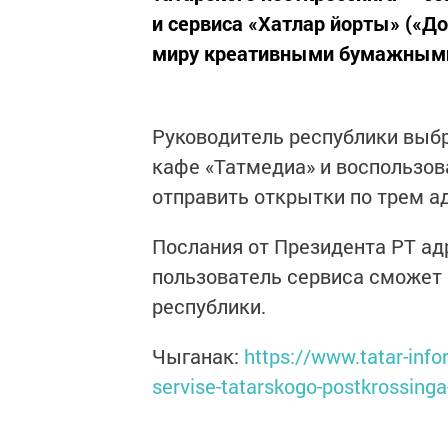
и сервиса «Хатлар йорты» («Д
миру креативными бумажным
Руководитель республики выбр
кафе «Татмедиа» и воспользов
отправить открытки по трем а
Послания от Президента РТ ад
пользователь сервиса сможет 
республики.
Чыганак:
https://www.tatar-info
servise-tatarskogo-postkrossinga