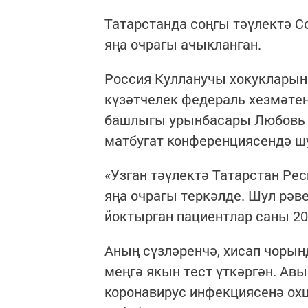
Татарстанда соңгы тәүлектә C
яңа очрагы ачыкланган.
Россия Кулланучы хокукларын
күзәтчелек федераль хезмәтен
башлыгы урынбасары Любовь А
матбугат конференциясендә шу
«Узган тәүлектә Татарстан Ре
яңа очрагы теркәлде. Шул рәв
йоктырган пациентлар саны 20 
Аның сүзләренчә, хисап чорын
меңгә якын тест үткәргән. Ав
коронавирус инфекциясенә ох