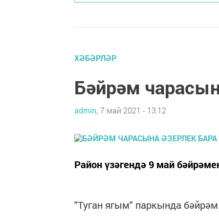
ХӘБӘРЛӘР
Бәйрәм чарасын
admin,
7 май 2021 - 13:12
Район үзәгендә 9 май бәйрәмен
"Туган ягым" паркында бәйрәм