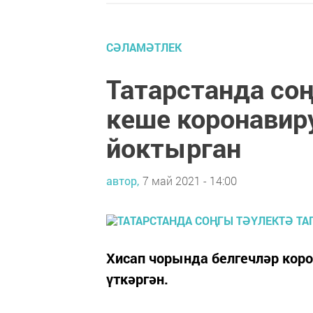
СӘЛАМӘТЛЕК
Татарстанда соң
кеше коронавир
йоктырган
автор,
7 май 2021 - 14:00
Хисап чорында белгечләр коро
үткәргән.