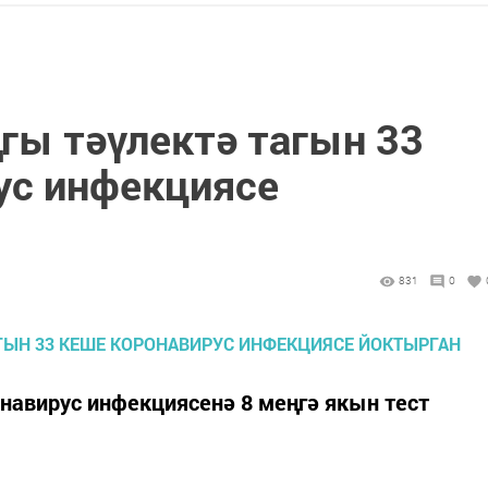
гы тәүлектә тагын 33
ус инфекциясе
831
0
навирус инфекциясенә 8 меңгә якын тест