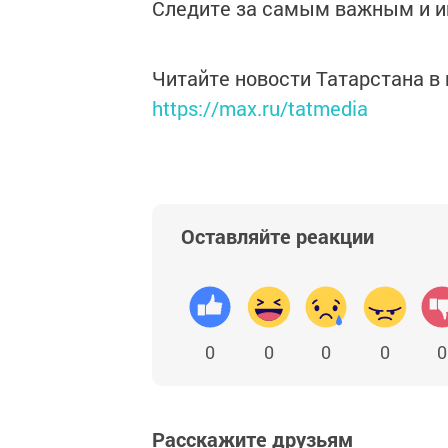
Следите за самым важным и 
Читайте новости Татарстана 
https://max.ru/tatmedia
Оставляйте реакции
0
0
0
0
0
Расскажите друзьям