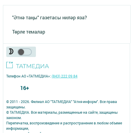
"Әтнә таңы" газетасы ниләр яза?
Төрле темалар
Телефон АО «ТАТМЕДИА»:
(843) 222 09 84
16+
© 2011 - 2026. Филиал АО "ТАТМЕДИА" "Атня-информ". Все права
защищены.
© ТАТМЕДИА. Все материалы, размещенные на сайте, защищены
законом.
Перепечатка, воспроизведение и распространение в любом объеме
информации,