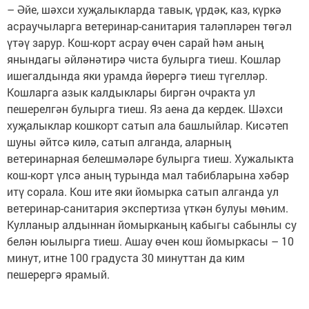
– Әйе, шәхси хуҗалыкларда тавык, үрдәк, каз, күркә
асраучыларга ветеринар-санитария таләпләрен төгәл
үтәү зарур. Кош-корт асрау өчен сарай hәм аның
янындагы әйләнәтирә чиста булырга тиеш. Кошлар
ишегалдында яки урамда йөрергә тиеш түгелләр.
Кошларга азык калдыклары биргән очракта ул
пешерелгән булырга тиеш. Яз аена да кердек. Шәхси
хуҗалыклар кошкорт сатып ала башлыйлар. Кисәтеп
шуны әйтсә килә, сатып алганда, аларның
ветеринарная белешмәләре булырга тиеш. Хужалыкта
кош-корт үлсә аның турында мал табибларына хәбәр
итү сорала. Кош ите яки йомырка сатып алганда ул
ветеринар-санитария экспертиза үткән булуы мөһим.
Кулланыр алдыннан йомырканың кабыгы сабынлы су
белән юылырга тиеш. Ашау өчен кош йомыркасы – 10
минут, итне 100 градуста 30 минуттан да ким
пешерергә ярамый.