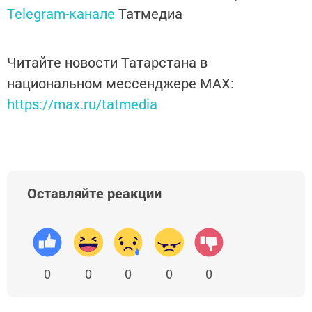
Telegram-канале
Татмедиа
Читайте новости Татарстана в
национальном мессенджере MАХ:
https://max.ru/tatmedia
Оставляйте реакции
0
0
0
0
0