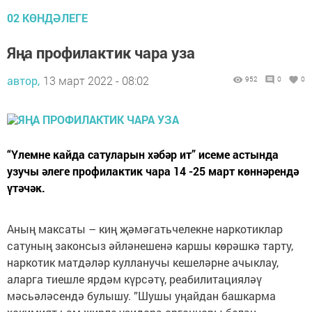
02 КӨНДӘЛЕГЕ
Яңа профилактик чара уза
автор,
13 март 2022 - 08:02
952
0
0
“Үлемне кайда сатуларын хәбәр ит” исеме астында
узучы әлеге профилактик чара 14 -25 март көннәрендә
үтәчәк.
Аның максаты – киң җәмәгатьчелекне наркотиклар
сатуның законсыз әйләнешенә каршы көрәшкә тарту,
наркотик матдәләр кулланучы кешеләрне ачыклау,
аларга тиешле ярдәм күрсәтү, реабилитацияләү
мәсьәләсендә булышу. ”Шушы уңайдан башкарма