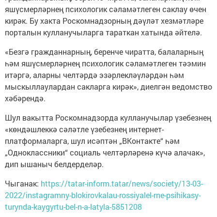
яшүсмерләрнең психологик сәламәтлеген саклау өчен
кирәк. Бу хакта Роскомнадзорның дәүләт хезмәтләре
порталын кулланучыларга тараткан хатында әйтелә.
«Безгә гражданнарның, беренче чиратта, балаларның
һәм яшүсмерләрнең психологик сәламәтлеген тәэмин
итәргә, аларны челтәрдә эзәрлекләүләрдән һәм
мыскыллаулардан сакларга кирәк», диелгән ведомство
хәбәрендә.
Шул вакытта Роскомнадзорда кулланучылар үзебезнең
«көндәшлеккә сәләтле үзебезнең интернет-
платформаларга, шул исәптән „ВКонтакте“ һәм
„Одноклассники“ социаль челтәрләренә күчә алачак»,
дип ышаныч белдерделәр.
Чыганак:
https://tatar-inform.tatar/news/society/13-03-
2022/instagramny-blokirovkalau-rossiyalel-rne-psihikasy-
turynda-kaygyrtu-bel-n-a-latyla-5851208