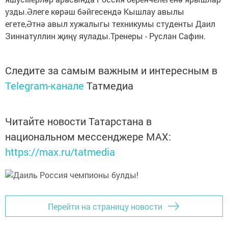
узды.Әлеге көрәш бәйгесендә Кышлау авылы
егете,Әтнә авыл хужалыгы техникумы студенты Даил
Зиннатуллин җиңү яулады.Тренеры - Руслан Сафин.
Следите за самым важным и интересным в
Telegram-канале
Татмедиа
Читайте новости Татарстана в
национальном мессенджере MАХ:
https://max.ru/tatmedia
Перейти на страницу новости