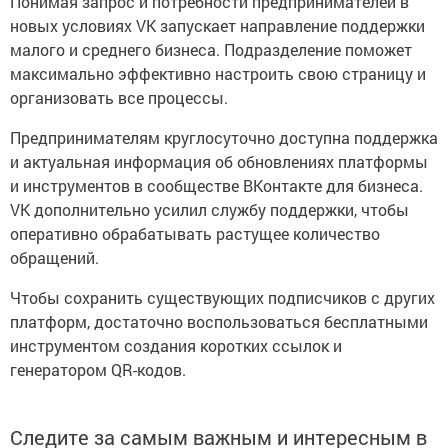
Понимая запрос и потребности предпринимателей в
новых условиях VK запускает направление поддержки
малого и среднего бизнеса. Подразделение поможет
максимально эффективно настроить свою страницу и
организовать все процессы.
Предпринимателям круглосуточно доступна поддержка
и актуальная информация об обновлениях платформы
и инструментов в сообществе ВКонтакте для бизнеса.
VK дополнительно усилил службу поддержки, чтобы
оперативно обрабатывать растущее количество
обращений.
Чтобы сохранить существующих подписчиков с других
платформ, достаточно воспользоваться бесплатными
инструментом создания коротких ссылок и
генератором QR-кодов.
Следите за самым важным и интересным в