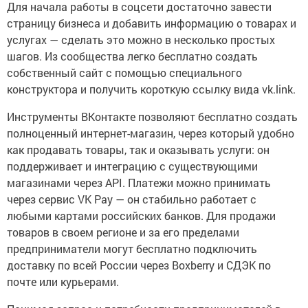
Для начала работы в соцсети достаточно завести
страницу бизнеса и добавить информацию о товарах и
услугах — сделать это можно в несколько простых
шагов. Из сообщества легко бесплатно создать
собственный сайт с помощью специального
конструктора и получить короткую ссылку вида vk.link.
Инструменты ВКонтакте позволяют бесплатно создать
полноценный интернет-магазин, через который удобно
как продавать товары, так и оказывать услуги: он
поддерживает и интеграцию с существующими
магазинами через API. Платежи можно принимать
через сервис VK Pay — он стабильно работает с
любыми картами российских банков. Для продажи
товаров в своем регионе и за его пределами
предприниматели могут бесплатно подключить
доставку по всей России через Boxberry и СДЭК по
почте или курьерами.