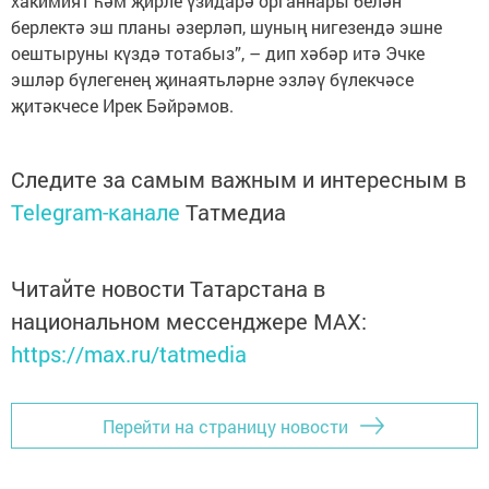
хакимият һәм җирле үзидарә органнары белән
берлектә эш планы әзерләп, шуның нигезендә эшне
оештыруны күздә тотабыз”, – дип хәбәр итә Эчке
эшләр бүлегенең җинаятьләрне эзләү бүлекчәсе
җитәкчесе Ирек Бәйрәмов.
Следите за самым важным и интересным в
Telegram-канале
Татмедиа
Читайте новости Татарстана в
национальном мессенджере MАХ:
https://max.ru/tatmedia
Перейти на страницу новости