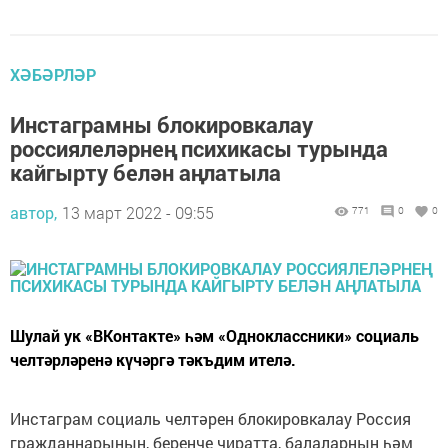
ХӘБӘРЛӘР
Инстаграмны блокировкалау
россиялеләрнең психикасы турында
кайгырту белән аңлатыла
автор,
13 март 2022 - 09:55
771
0
0
Шулай ук «ВКонтакте» һәм «Одноклассники» социаль
челтәрләренә күчәргә тәкъдим ителә.
Инстаграм социаль челтәрен блокировкалау Россия
гражданнарының, беренче чиратта, балаларның һәм