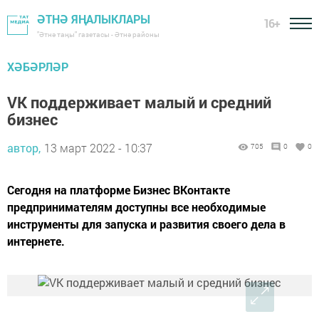
ӘТНӘ ЯҢАЛЫКЛАРЫ
16+
"Әтнә таңы" газетасы - Әтнә районы
ХӘБӘРЛӘР
VK поддерживает малый и средний
бизнес
автор,
13 март 2022 - 10:37
705
0
0
Сегодня на платформе Бизнес ВКонтакте
предпринимателям доступны все необходимые
инструменты для запуска и развития своего дела в
интернете.