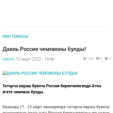
КӨН ТЕМАСЫ
Даиль Россия чемпионы булды!
admin,
12 март 2022 - 19:46
1243
0
2
Татарча көрәш буенча Россия беренчелегендә Әтнә
егете чемпион булды.
Казанда 11 - 13 март көннәрендә татарча көрәш буенча
яшусмерләр арасында Россия беренчелегенә ярышлар