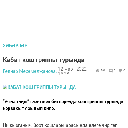
ХӘБӘРЛӘР
Кабат кош гриппы турында
12 март 2022 -
Гөлнар Мөхәмәдҗанова,
769
0
0
16:28
“Әтнә таңы” газетасы битләрендә кош гриппы турында
һәрвакыт язылып килә.
Ни кызганыч, йорт кошлары арасында әлеге чир гел