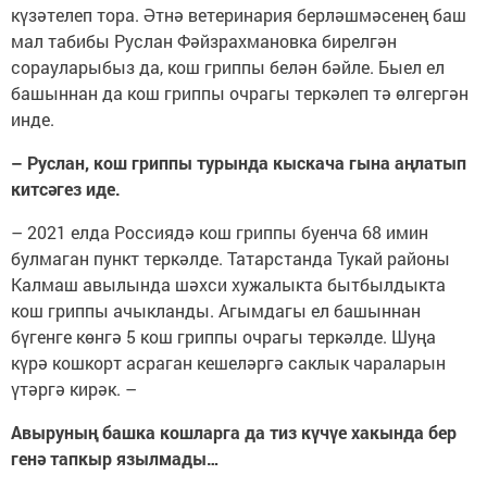
күзәтелеп тора. Әтнә ветеринария берләшмәсенең баш
мал табибы Руслан Фәйзрахмановка бирелгән
сорауларыбыз да, кош гриппы белән бәйле. Быел ел
башыннан да кош гриппы очрагы теркәлеп тә өлгергән
инде.
– Руслан, кош гриппы турында кыскача гына аңлатып
китсәгез иде.
– 2021 елда Россиядә кош гриппы буенча 68 имин
булмаган пункт теркәлде. Татарстанда Тукай районы
Калмаш авылында шәхси хужалыкта бытбылдыкта
кош гриппы ачыкланды. Агымдагы ел башыннан
бүгенге көнгә 5 кош гриппы очрагы теркәлде. Шуңа
күрә кошкорт асраган кешеләргә саклык чараларын
үтәргә кирәк. –
Авыруның башка кошларга да тиз күчүе хакында бер
генә тапкыр язылмады…