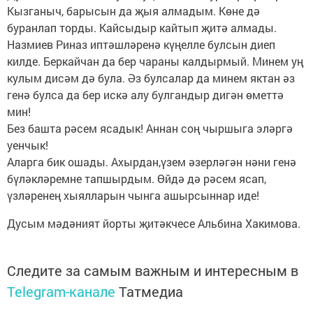
Кызганыч, барысын да җыя алмадым. Көне дә
буранлап торды. Кайсыдыр кайтып җитә алмады.
Назмиев Риназ иптәшләренә күңелле булсын диеп
килде. Беркайчан да бер чараны калдырмый. Минем уң
кулым дисәм дә була. Әз булсалар да минем яктан әз
генә булса да бер искә алу булгандыр дигән өметтә
мин!
Без башта рәсем ясадык! Аннан соң чыршыга эләргә
уенчык!
Аларга бик ошады. Ахырдан,үзем әзерләгән нәни генә
бүләкләремне тапшырдым. Өйдә дә рәсем ясап,
үзләренең хыялларын чынга ашырсыннар иде!
Дусым мәдәният йорты җитәкчесе Альбина Хакимова.
Следите за самым важным и интересным в
Telegram-канале
Татмедиа