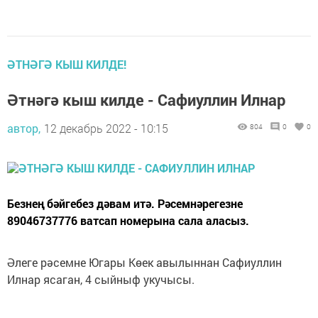
ӘТНӘГӘ КЫШ КИЛДЕ!
Әтнәгә кыш килде - Сафиуллин Илнар
автор,
12 декабрь 2022 - 10:15
804
0
0
Безнең бәйгебез дәвам итә. Рәсемнәрегезне
89046737776 ватсап номерына сала аласыз.
Әлеге рәсемне Югары Көек авылыннан Сафиуллин
Илнар ясаган, 4 сыйныф укучысы.