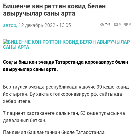
Бишенче көн рәттән ковид белән
авыручылар саны арта
автор,
12 декабрь 2022 - 13:05
748
0
0
Соңгы биш көн эчендә Татарстанда коронавирус белән
авыручылар саны арта.
Бер тәүлек эчендә республикада яшәүче 99 кеше ковид
йоктырган. Бу хакта стопкоронавирус.рф. сайтында
хәбәр ителә.
7 пациент хастаханәгә салынган, 53 кеше тулысынча
дәваланып беткән.
Пандемия башланганнан бирле Татарстанда