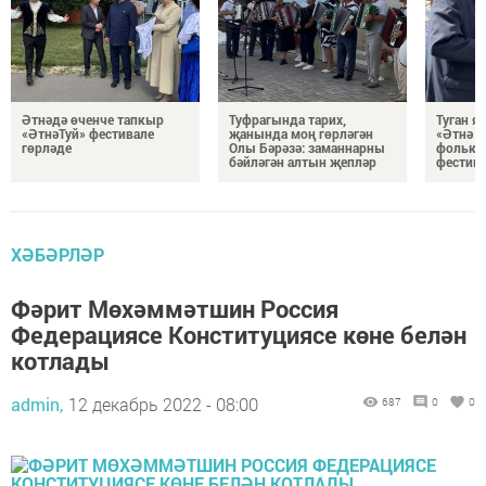
Әтнәдә өченче тапкыр
Туфрагында тарих,
Туган 
«ӘтнәТуй» фестивале
җанында моң гөрләгән
«Әтнә т
гөрләде
Олы Бәрәзә: заманнарны
фолькл
бәйләгән алтын җепләр
фестивп
ХӘБӘРЛӘР
Фәрит Мөхәммәтшин Россия
Федерациясе Конституциясе көне белән
котлады
admin,
12 декабрь 2022 - 08:00
687
0
0