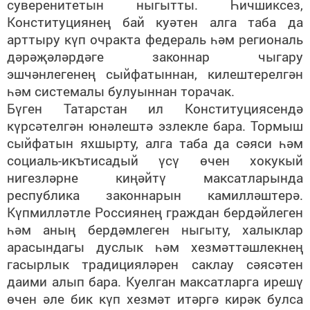
суверенитетын ныгытты. Һичшиксез,
Конституциянең бай куәтен алга таба да
арттыру күп очракта федераль һәм региональ
дәрәҗәләрдәге законнар чыгару
эшчәнлегенең сыйфатыннан, килештерелгән
һәм системалы булуыннан торачак.
Бүген
Татарстан ил
Конституциясе
ндә
күрсәтелгән юнәлештә эзлекле бара. Тормыш
сыйфатын яхшырту, алга таба да сәяси һәм
социаль-икътисадый үсү өчен хокукый
нигезләрне киңәйтү максатларында
республика законнарын камилләштерә.
Күпмилләтле Россиянең граждан бердәйлеген
һәм аның бердәмлеген ныгыту, халыклар
арасындагы дуслык һәм хезмәттәшлекнең
гасырлык традицияләрен саклау сәясәтен
даими алып бара. Куелган максатларга ирешү
өчен әле бик күп хезмәт итәргә кирәк булса