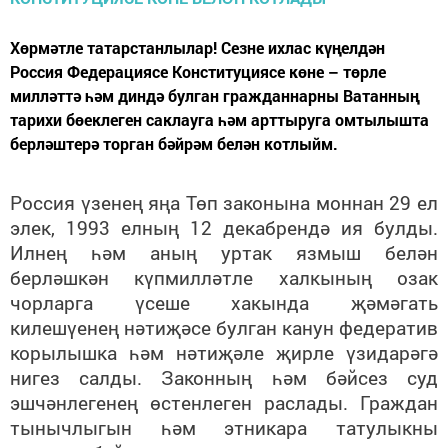
Хөрмәтле татарстанлылар! Сезне ихлас күңелдән
Россия Федерациясе Конституциясе көне – төрле
милләттә һәм диндә булган гражданнарны Ватанның
тарихи бөеклеген саклауга һәм арттыруга омтылышта
берләштерә торган бәйрәм белән котлыйм.
Россия үзенең яңа Төп законына моннан 29 ел
элек, 1993 елның 12 декабрендә ия булды.
Илнең һәм аның уртак язмыш белән
берләшкән күпмилләтле халкының озак
чорларга үсеше хакында җәмәгать
килешүенең нәтиҗәсе булган канун федератив
корылышка һәм нәтиҗәле җирле үзидарәгә
нигез салды. Законның һәм бәйсез суд
эшчәнлегенең өстенлеген раслады. Граждан
тынычлыгын һәм этникара татулыкны