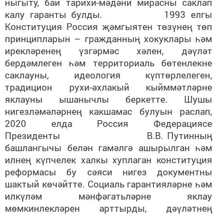
ныгыту, бай тарихи-мәдәни мирасны саклап
калу гаранты булды. 1993 елгы
Конституция Россия җәмгыятен төзүнең төп
принципларын – гражданның хокуклары һәм
ирекләренең үзгәрмәс хәлен, дәүләт
бердәмлеген һәм территориаль бөтенлекне
саклауны, идеология күптөрлелеген,
традицион рухи-әхлакый кыйммәтләрне
яклауны ышанычлы беркетте. Шушы
нигезләмәләрнең какшамас булуын раслап,
2020 елда
Россия Федерациясе
Президенты В.В. Путинның
башлангычы белән гамәлгә ашырылган һәм
илнең күпчелек халкы хуплаган
конституция
реформасы бу сәяси нигез документны
шактый көчәйтте. Социаль гарантияләрне һәм
илкүләм мәнфәгатьләрне яклау
мөмкинлекләрен арттырды, дәүләтнең