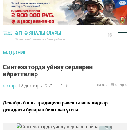
ӘТНӘ ЯҢАЛЫКЛАРЫ
16+
"Әтнә таңы" газетасы - Әтнә районы
МӘДӘНИЯТ
Синтезаторда уйнау серләрен
өйрәттеләр
автор,
12 декабрь 2022 - 14:15
839
0
0
Декабрь башы традицион рәвештә инвалидлар
декадасы буларак билгеләп үтелә.