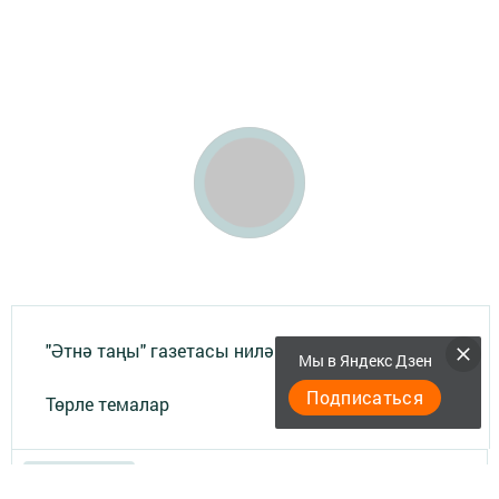
"Әтнә таңы" газетасы ниләр яза?
Мы в Яндекс Дзен
Подписаться
Төрле темалар