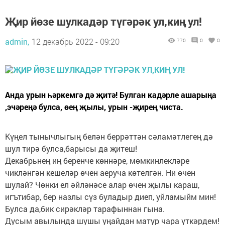
Җир йөзе шулкадәр түгәрәк ул,киң ул!
admin,
12 декабрь 2022 - 09:20
770
0
0
Анда урын һәркемгә дә җитә! Булган кадәрле ашарыңа
,эчәреңә булса, өең җылы, урын -җирең чиста.
Күңел тынычлыгың белән беррәттән сәламәтлегең дә
шул тирә булса,барысы да җитеш!
Декабрьнең иң беренче көннәре, мөмкинлекләре
чикләнгән кешеләр өчен аеруча көтелгән. Ни өчен
шулай? Чөнки ел әйләнәсе алар өчен җылы караш,
игътибар, бер назлы сүз буладыр диеп, уйламыйм мин!
Булса да,бик сирәкләр тарафыннан гына.
Дусым авылында шушы уңайдан матур чара үткәрдем!