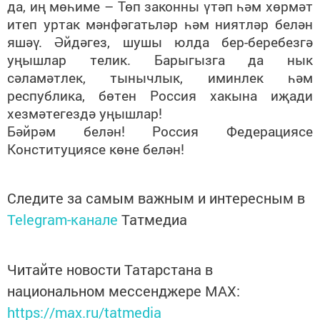
да, иң мөһиме – Төп законны үтәп һәм хөрмәт
итеп уртак мәнфәгатьләр һәм ниятләр белән
яшәү. Әйдәгез, шушы юлда бер-беребезгә
уңышлар телик.
Барыгызга да нык
сәламәтлек, тынычлык, иминлек һәм
республика, бөтен Россия хакына иҗади
хезмәтегездә
уңышлар
!
Бәйрәм белән! Россия Федерациясе
Конституциясе көне белән!
Следите за самым важным и интересным в
Telegram-канале
Татмедиа
Читайте новости Татарстана в
национальном мессенджере MАХ:
https://max.ru/tatmedia