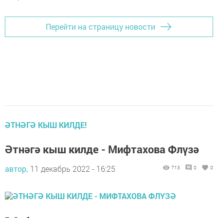
Перейти на страницу новости
ӘТНӘГӘ КЫШ КИЛДЕ!
Әтнәгә кыш килде - Мифтахова Флүзә
автор,
11 декабрь 2022 - 16:25
713
0
0