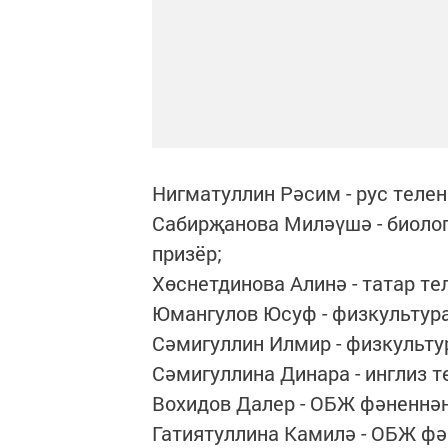
Нигматуллин Рәсим - рус телен
Сабирҗанова Миләүшә - биолог
призёр;
Хөснетдинова Алинә - татар те
Юмангулов Юсуф - физкультур
Сәмигуллин Илмир - физкульту
Сәмигуллина Динара - инглиз т
Вохидов Далер - ОБЖ фәненнән
Гатиятуллина Камилә - ОБЖ фә