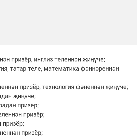
нән призёр, инглиз теленнән җиңүче;
ия, татар теле, математика фәннәреннән
леннән призёр, технология фәненнән җиңүче;
адан җиңүче;
радан призёр;
еленнән призёр;
 призёр;
неннән призёр;