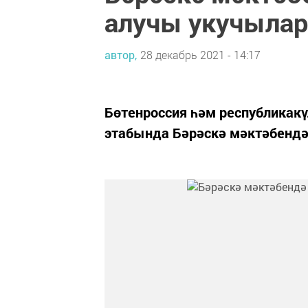
алучы укучылар
автор,
28 декабрь 2021 - 14:17
Бөтенроссия һәм республика
этабында Бәрәскә мәктәбендә