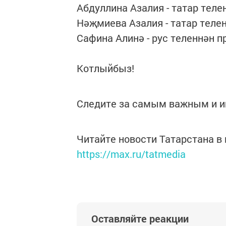
Абдуллина Азалия - татар теле
Нәҗмиева Азалия - татар телен
Сафина Алинә - рус теленнән п
Котлыйбыз!
Следите за самым важным и 
Читайте новости Татарстана 
https://max.ru/tatmedia
Оставляйте реакции