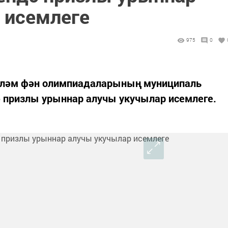
 исемлеге
975
0
күләм фән олимпиадаларының муниципаль
 призлы урыннар алучы укучылар исемлеге.