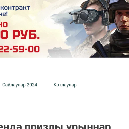
Сайлаулар 2024
Котлаулар
ендә призлы урыннар