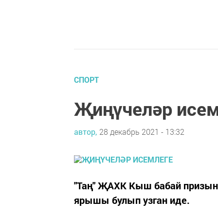
СПОРТ
Җиңүчеләр исем
автор,
28 декабрь 2021 - 13:32
"Таң" ҖАХК Кыш бабай призын
ярышы булып узган иде.