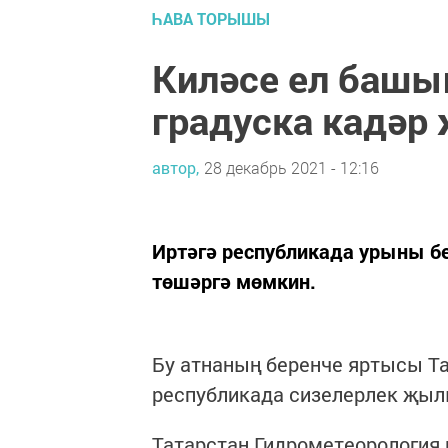
ҺАВА ТОРЫШЫ
Киләсе ел башы
градуска кадәр
автор,
28 декабрь 2021 - 12:16
Иртәгә республикада урыны бе
төшәргә мөмкин.
Бу атнаның беренче яртысы Та
республикада сизелерлек җыл
Татарстан Гидрометеорология һ