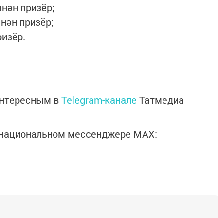
ннән призёр;
нән призёр;
ризёр.
интересным в
Telegram-канале
Татмедиа
в национальном мессенджере MАХ: