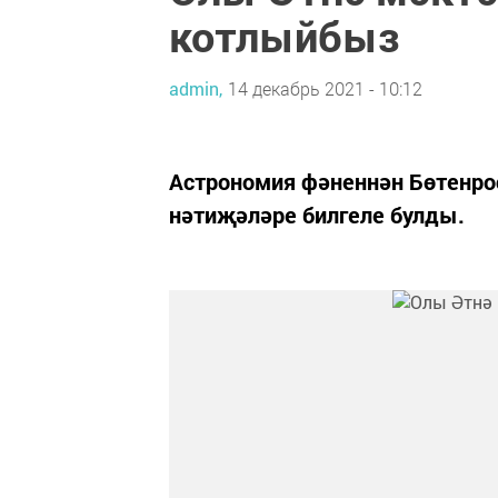
котлыйбыз
admin,
14 декабрь 2021 - 10:12
Астрономия фәненнән Бөтенр
нәтиҗәләре билгеле булды.