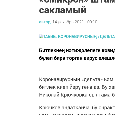
сакламый
автор,
14 декабрь 2021 - 09:10
Битлекнең нәтиҗәлелеге ков
бүлеп бирә торган вирус өлеш
Коронавирусның «дельта» һәм
битлек киеп йөрү генә аз. Бу 
Николай Крючковка сылтама бел
Крючков аңлатканча, бу очрак