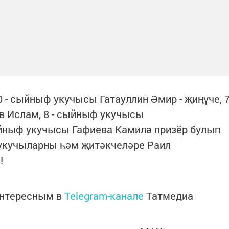
 - сыйныф укучысы Гатауллин Әмир - җиңүче, 
 Ислам, 8 - сыйныф укучысы
йныф укучысы Гафиева Камилә призёр булып
 укучыларны һәм җитәкчеләре Раил
!
интересным в
Telegram-канале
Татмедиа