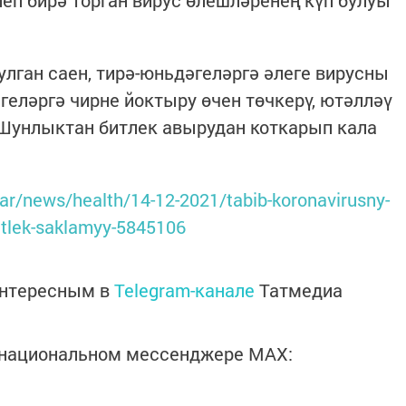
п бирә торган вирус өлешләренең күп булуы
улган саен, тирә-юньдәгеләргә әлеге вирусны
геләргә чирне йоктыру өчен төчкерү, ютәлләү
. Шунлыктан битлек авырудан коткарып кала
atar/news/health/14-12-2021/tabib-koronavirusny-
tlek-saklamyy-5845106
интересным в
Telegram-канале
Татмедиа
в национальном мессенджере MАХ: