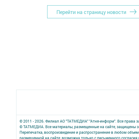
Перейти на страницу новости
© 2011 - 2026. Филиал АО "ТАТМЕДИА" "Атня-информ". Все права 
© ТАТМЕДИА. Все материалы, размещенные на сайте, защищены з
Перепечатка, воспроизведение и распространение в любом объе
размещенной на сайте, возможна только с письменного согласия