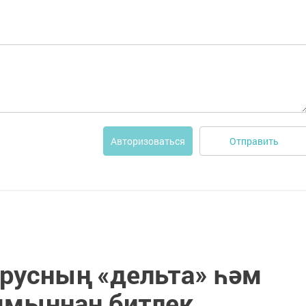
Отправить
Авторизоваться
ирусның «дельта» һәм
ммыннан битлек