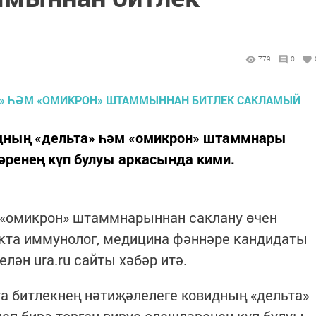
779
0
идның «дельта» һәм «омикрон» штаммнары
ләренең күп булуы аркасында кими.
 «омикрон» штаммнарыннан саклану өчен
хакта иммунолог, медицина фәннәре кандидаты
ән ura.ru сайты хәбәр итә.
та битлекнең нәтиҗәлелеге ковидның «дельта»