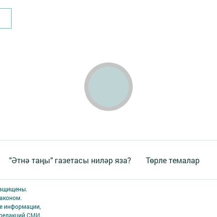
"Әтнә таңы" газетасы ниләр яза?
Төрле темалар
защищены.
аконом.
ме информации,
 редакций СМИ.