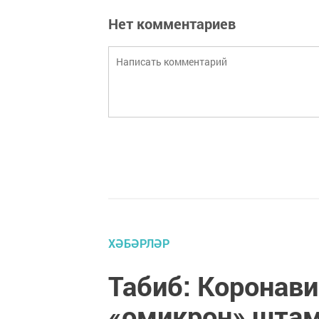
Нет комментариев
ХӘБӘРЛӘР
Табиб: Коронав
«омикрон» шта