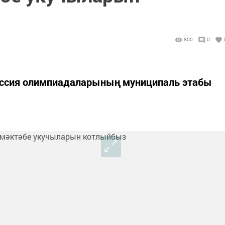
800
0
оссия олимпиадаларының муниципаль этабы