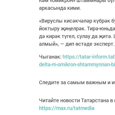
һәм «омикрон» штаммнары бүле
аркасында кими.
«Вируслы кисәкчәләр күбрәк б
йоктыру җиңелрәк. Тирә-юньдә
дә кирәк түгел, сулау да җитә
алмый», — дип өстәде эксперт.
Чыганак:
https://tatar-inform.t
delta-m-omikron-shtammynnan-bi
Следите за самым важным и 
Читайте новости Татарстана 
https://max.ru/tatmedia