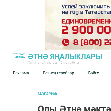
ӘТНӘ ЯҢАЛЫКЛАРЫ
"Әтнә таңы" газетасы - Әтнә районы
Реклама
Безнең геройлар
Бәйге
МӘГАРИФ
Олы Әтнә мәкт