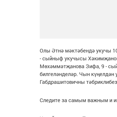
Олы Әтнә мәктәбендә укучы 10
- сыйныф укучысы Хәкимҗанов
Мөхәммәтҗанова Зифа, 9 - сы
билгеләнделәр. Чын күңелдән
Габдрашитовичны тәбриклибез
Следите за самым важным и 