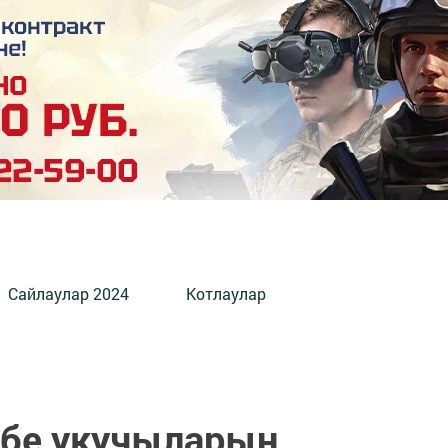
Сайлаулар 2024
Котлаулар
әбе укучыларын