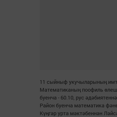
11 сыйныф укучыларының имти
Математиканың поофиль өлешен
буенча - 60.10, рус әдәбиятеннә
Район буенча математика фән
Күңгәр урта мәктәбеннән Ләй