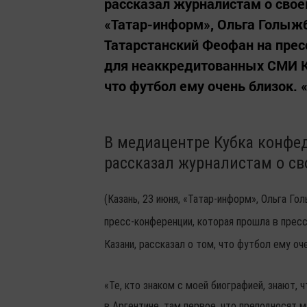
рассказал журналистам о своем
«Татар-информ», Ольга Голыжб
Татарстанский Феофан на прес
для неаккредитованных СМИ Ку
что футбол ему очень близок. «Т
В медиацентре Кубка конфе
рассказал журналистам о св
(Казань, 23 июня, «Татар-информ», Ольга Го
пресс-конференции, которая прошла в прес
Казани, рассказал о том, что футбол ему оч
«Те, кто знаком с моей биографией, знают,
в Аргентине, там первое, что преподносят м