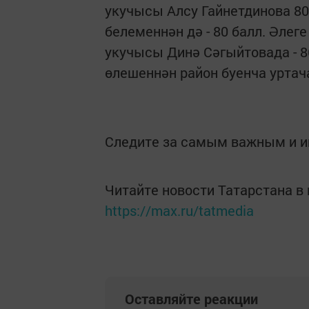
укучысы Алсу Гайнетдинова 8
белеменнән дә - 80 балл. Әлег
укучысы Динә Сәгыйтовада - 8
өлешеннән район буен­ча уртача
Следите за самым важным и 
Читайте новости Татарстана 
https://max.ru/tatmedia
Оставляйте реакции