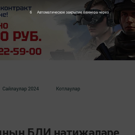
5
Автоматическое закрытие баннера через
Сайлаулар 2024
Котлаулар
ының БДИ нәтиҗәләре