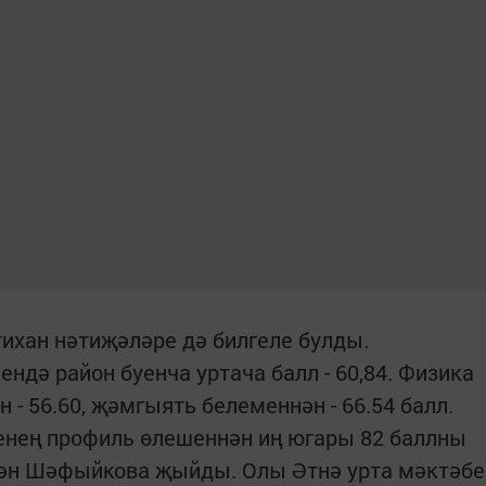
хан нәтиҗәләре дә билгеле булды.
дә район буенча уртача балл - 60,84. Физика
н - 56.60, җәмгыять белеменнән - 66.54 балл.
енең профиль өлешеннән иң югары 82 баллны
сән Шәфыйкова җыйды. Олы Әтнә урта мәктәбе