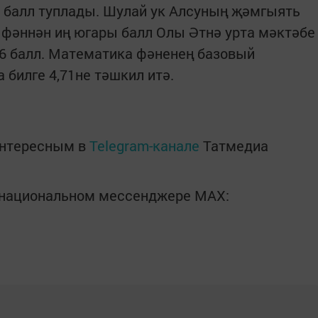
0 балл туплады. Шулай ук Алсуның җәмгыять
е фәннән иң югары балл Олы Әтнә урта мәктәбе
6 балл. Математика фәненең базовый
 билге 4,71не тәшкил итә.
интересным в
Telegram-канале
Татмедиа
в национальном мессенджере MАХ: