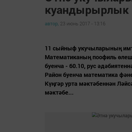
куандырырлык
автор,
23 июнь 2017 - 13:16
11 сыйныф укучыларының имти
Математиканың поофиль өлешен
буенча - 60.10, рус әдәбиятенн
Район буенча математика фән
Күңгәр урта мәктәбеннән Ләй
мәктәбе...