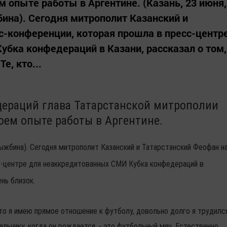
 опыте работы в Аргентине. (Казань, 23 июня,
ина). Сегодня митрополит Казанский и
с-конференции, которая прошла в пресс-центр
бка конфедераций в Казани, рассказал о том,
е, кто...
дераций глава Татарстанской митрополии
оем опыте работы в Аргентине.
лыжбина). Сегодня митрополит Казанский и Татарстанский Феофан н
с-центре для неаккредитованных СМИ Кубка конфедераций в
ень близок.
 что я имею прямое отношение к футболу, довольно долго я трудилс
альчику, когда он рождается, - это футбольный мяч. Естественно,