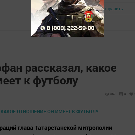
Отправить
Авторизоваться
фан рассказал, какое
меет к футболу
857
0
раций глава Татарстанской митрополии