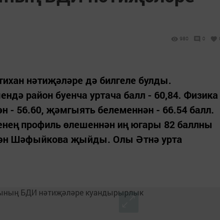
980
0
хан нәтиҗәләре дә билгеле булды.
дә район буенча уртача балл - 60,84. Физика
ән - 56.60, җәмгыять белеменнән - 66.54 балл.
енең профиль өлешеннән иң югары 82 баллны
сән Шәфыйкова җыйды. Олы Әтнә урта