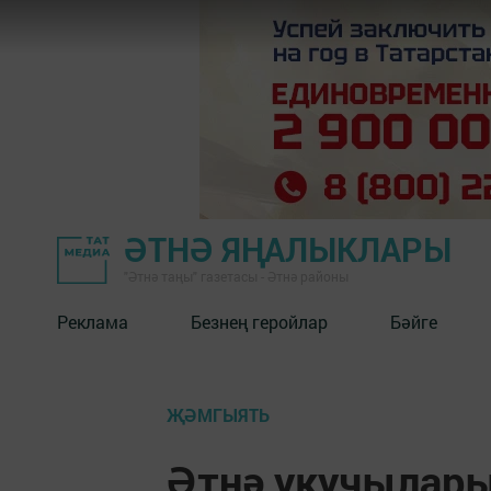
ӘТНӘ ЯҢАЛЫКЛАРЫ
"Әтнә таңы" газетасы - Әтнә районы
Реклама
Безнең геройлар
Бәйге
ҖӘМГЫЯТЬ
Әтнә укучылар