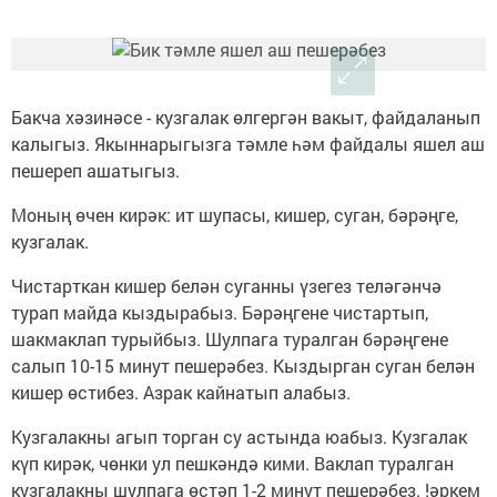
Бакча хәзинәсе - кузгалак өлгергән вакыт, файдаланып
калыгыз. Якыннарыгызга тәмле һәм файдалы яшел аш
пешереп ашатыгыз.
Моның өчен кирәк: ит шупасы, кишер, суган, бәрәңге,
кузгалак.
Чистарткан кишер белән суганны үзегез теләгәнчә
турап майда кыздырабыз. Бәрәңгене чистартып,
шакмаклап турыйбыз. Шулпага туралган бәрәңгене
салып 10-15 минут пешерәбез. Кыздырган суган белән
кишер өстибез. Азрак кайнатып алабыз.
Кузгалакны агып торган су астында юабыз. Кузгалак
күп кирәк, чөнки ул пешкәндә кими. Ваклап туралган
кузгалакны шулпага өстәп 1-2 минут пешерәбез. !әркем