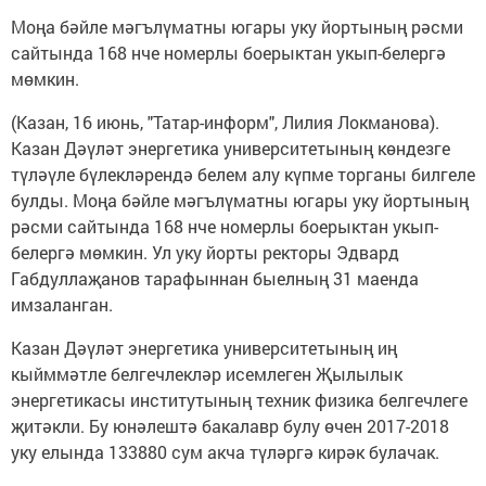
Моңа бәйле мәгълүматны югары уку йортының рәсми
сайтында 168 нче номерлы боерыктан укып-белергә
мөмкин.
(Казан, 16 июнь, "Татар-информ", Лилия Локманова).
Казан Дәүләт энергетика университетының көндезге
түләүле бүлекләрендә белем алу күпме торганы билгеле
булды. Моңа бәйле мәгълүматны югары уку йортының
рәсми сайтында 168 нче номерлы боерыктан укып-
белергә мөмкин. Ул уку йорты ректоры Эдвард
Габдуллаҗанов тарафыннан быелның 31 маенда
имзаланган.
Казан Дәүләт энергетика университетының иң
кыйммәтле белгечлекләр исемлеген Җылылык
энергетикасы институтының техник физика белгечлеге
җитәкли. Бу юнәлештә бакалавр булу өчен 2017-2018
уку елында 133880 сум акча түләргә кирәк булачак.