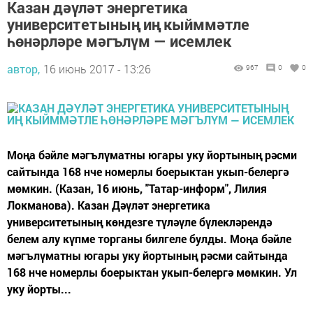
Казан дәүләт энергетика
университетының иң кыйммәтле
һөнәрләре мәгълүм — исемлек
автор,
16 июнь 2017 - 13:26
967
0
0
Моңа бәйле мәгълүматны югары уку йортының рәсми
сайтында 168 нче номерлы боерыктан укып-белергә
мөмкин. (Казан, 16 июнь, "Татар-информ", Лилия
Локманова). Казан Дәүләт энергетика
университетының көндезге түләүле бүлекләрендә
белем алу күпме торганы билгеле булды. Моңа бәйле
мәгълүматны югары уку йортының рәсми сайтында
168 нче номерлы боерыктан укып-белергә мөмкин. Ул
уку йорты...