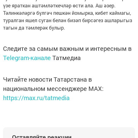
үзе яраткан аштәмләткечләр өсти ала. Аш әзер.
Тәлинкәләргә бүлгәч пешкән йомырка, кибет каймагы,
туралган яшел суган белән бизәп бирсәгез ашларыгыз
тагын да тәмлерәк булыр.
Следите за самым важным и интересным в
Telegram-канале
Татмедиа
Читайте новости Татарстана в
национальном мессенджере MАХ:
https://max.ru/tatmedia
Оставляйте реакции