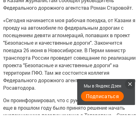
в Казани журналистам сообщил руководитель
Федерального дорожного агентства Роман Старовойт.
«Сегодня начинается моя рабочая поездка, от Казани я
проеду на автомобиле по федеральным дорогам с
посещением девяти агломераций, попавших в проект
"Безопасные и качественные дороги". Закончится
поездка 26 июня в Новосибирске. В Перми министр
транспорта России проведет совещание по реализации
проекта "Безопасные и качественные дороги" на
территории ПФО. Там же состоится коллегия
Федерального дорожного агентства», - рассказал глава
Мы в Яндекс Дзен
Росавтодора.
Подписаться
Он проинформировал, что с руководством Татарстана
еще в прошлом году было принято решение начать
инспекционную поездку именно с Татарстана. «Сегодня
мы уже осмотрели объекты, которые реализуются по
проекту. С удовлетворением хочу отметить, что, как
всегда, Татарстан является одним из лидеров при