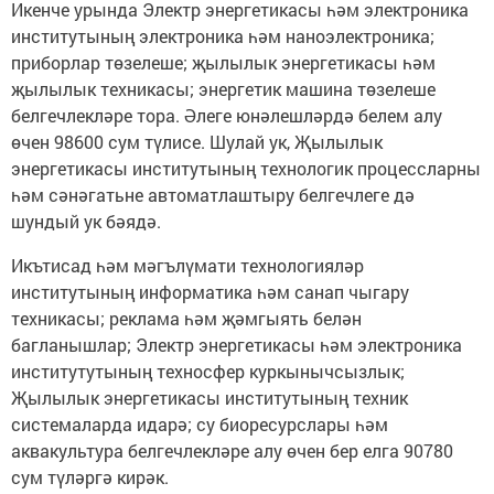
Икенче урында Электр энергетикасы һәм электроника
институтының электроника һәм наноэлектроника;
приборлар төзелеше; җылылык энергетикасы һәм
җылылык техникасы; энергетик машина төзелеше
белгечлекләре тора. Әлеге юнәлешләрдә белем алу
өчен 98600 сум түлисе. Шулай ук, Җылылык
энергетикасы институтының технологик процессларны
һәм сәнәгатьне автоматлаштыру белгечлеге дә
шундый ук бәядә.
Икътисад һәм мәгълүмати технологияләр
институтының информатика һәм санап чыгару
техникасы; реклама һәм җәмгыять белән
багланышлар; Электр энергетикасы һәм электроника
институтутының техносфер куркынычсызлык;
Җылылык энергетикасы институтының техник
системаларда идарә; су биоресурслары һәм
аквакультура белгечлекләре алу өчен бер елга 90780
сум түләргә кирәк.