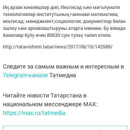
Иң арзан юнәлешләр дип, Икътисад һәм мәгълүмати
технологияләр институтының гаммәви математика;
икътисад; менеджмент;социология; документлар белән
эшләү һәм архивлаштыруны атарга мөмкин. Бу өлкәдә
бакалавр булу өчен 80630 сум түләү таләп ителә.
http://tatar-inform.tatar/news/2017/06/16/142589/
Следите за самым важным и интересным в
Telegram-канале
Татмедиа
Читайте новости Татарстана в
национальном мессенджере MАХ:
https://max.ru/tatmedia