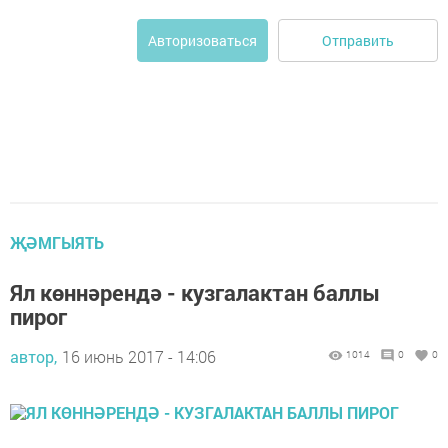
Отправить
Авторизоваться
ҖӘМГЫЯТЬ
Ял көннәрендә - кузгалактан баллы
пирог
автор,
16 июнь 2017 - 14:06
1014
0
0