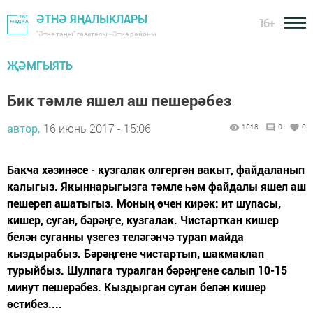
ӘТНӘ ЯҢАЛЫКЛАРЫ
16+
"Әтнә таңы" газетасы - Әтнә районы
ҖӘМГЫЯТЬ
Бик тәмле яшел аш пешерәбез
автор,
16 июнь 2017 - 15:06
1018
0
0
Бакча хәзинәсе - кузгалак өлгергән вакыт, файдаланып
калыгыз. Якыннарыгызга тәмле һәм файдалы яшел аш
пешереп ашатыгыз. Моның өчен кирәк: ит шупасы,
кишер, суган, бәрәңге, кузгалак. Чистарткан кишер
белән суганны үзегез теләгәнчә турап майда
кыздырабыз. Бәрәңгене чистартып, шакмаклап
турыйбыз. Шулпага туралган бәрәңгене салып 10-15
минут пешерәбез. Кыздырган суган белән кишер
өстибез....