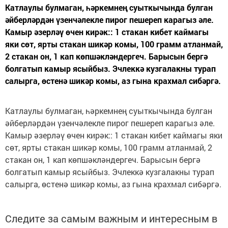
Катлаулы булмаган, һәркемнең суыткычында булган
әйберләрдән үзенчәлекле пирог пешереп карагыз әле.
Камыр әзерләү өчен кирәк:: 1 стакан кибет каймагы
яки сөт, ярты стакан шикәр комы, 100 грамм атланмай,
2 стакан он, 1 кап көпшәкләндергеч. Барысын бергә
болгатып камыр ясыйбыз. Эчлеккә кузгалакны турап
салырга, өстенә шикәр комы, аз гына крахмал сибәргә.
Катлаулы булмаган, һәркемнең суыткычында булган
әйберләрдән үзенчәлекле пирог пешереп карагыз әле.
Камыр әзерләү өчен кирәк:: 1 стакан кибет каймагы яки
сөт, ярты стакан шикәр комы, 100 грамм атланмай, 2
стакан он, 1 кап көпшәкләндергеч. Барысын бергә
болгатып камыр ясыйбыз. Эчлеккә кузгалакны турап
салырга, өстенә шикәр комы, аз гына крахмал сибәргә.
Следите за самым важным и интересным в