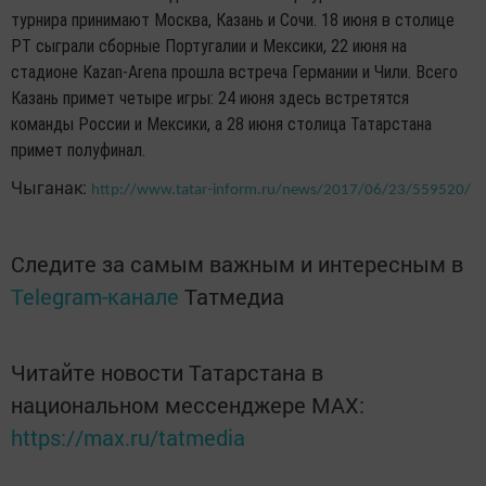
турнира принимают Москва, Казань и Сочи. 18 июня в столице
РТ сыграли сборные Португалии и Мексики, 22 июня на
стадионе Kazan-Arena прошла встреча Германии и Чили. Всего
Казань примет четыре игры: 24 июня здесь встретятся
команды России и Мексики, а 28 июня столица Татарстана
примет полуфинал.
Чыганак:
http://www.tatar-inform.ru/news/2017/06/23/559520/
Следите за самым важным и интересным в
Telegram-канале
Татмедиа
Читайте новости Татарстана в
национальном мессенджере MАХ:
https://max.ru/tatmedia