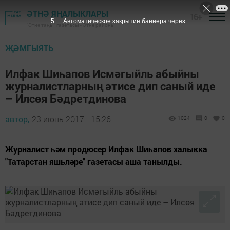
ӘТНӘ ЯҢАЛЫКЛАРЫ
16+
4
Автоматическое закрытие баннера через
"Әтнә таңы" газетасы - Әтнә районы
ҖӘМГЫЯТЬ
Илфак Шиһапов Исмәгыйль абыйны
журналистларның әтисе дип саный иде
– Илсөя Бәдретдинова
автор,
23 июнь 2017 - 15:26
1024
0
0
Журналист һәм продюсер Илфак Шиһапов халыкка
"Татарстан яшьләре" газетасы аша танылды.