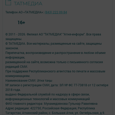
Телефон АО «ТАТМЕДИА»:
(843) 222 09 84
16+
© 2011 - 2026. Филиал АО "ТАТМЕДИА" "Атня-информ". Все права
защищены.
© ТАТМЕДИА. Все материалы, размещенные на сайте, защищены
законом.
Перепечатка, воспроизведение и распространение в любом объеме
информации,
размещенной на сайте, возможна только с письменного согласия
редакций СМИ.
При поддержке Республиканского агентства по печати и массовым
коммуникациям.
Наименование СМИ: Әтнә таңы
№ записи о регистрации СМИ, дата: ЭЛ № ФС 77-73818 от 12 октября
2018 года.
выдано Федеральной службой по надзору в сфере связи,
информационных технологий и массовых коммуникаций
ФИО главного редактора: Мухамедзянова Гульнар Равилевна
Адрес редакции: 422750, Российская Федерация, Республика
Татарстан, Атнинский район, с. Большая Атня, ул. Октябрьская, д.9.