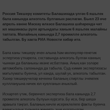
Россия Тикшерү комитеты Балашихада үлгән 6 яшьлек
бала канында алкоголь булганын раслаган. Быел 23 нче
апрель көнне Мәскәү өлкәсе Балашиха шәһәрендә чит
ил машинасы руле артындагы ханым 6 яшьлек малайны
таптата. Малайның канында 2,7 промилле алкоголь
табылган. Бу хакта РИА Новости хәбәр итә.
Бала каны тикшерү өчен алына һәм молекуляр-генетик
эспертиза үткәрелә, составында алкоголь булган канның
чыннан да баланыкы икәне исбатлана. Аның кан эзләре
автомобиль салонында да табыла. Суд-химия экспертизасы
мәгълүматы буенча, ул канда, шулай ук, алкоголь табылган.
Хәзер тикшерүчеләр кечкенә баланың спиртлы эчемлек
кулллануына ничек юл куелганын ачыклый.
Искәртеп үтик, беренчел экспертиза бала канында 2,7
промилле алкоголь булуын күрсәтә. Бу исә, бер шешә
аракыга тәңгәл. Баланың көчле исереклелеге факты буенча
ваемсызлык турында җинаять эше кузгатылган.