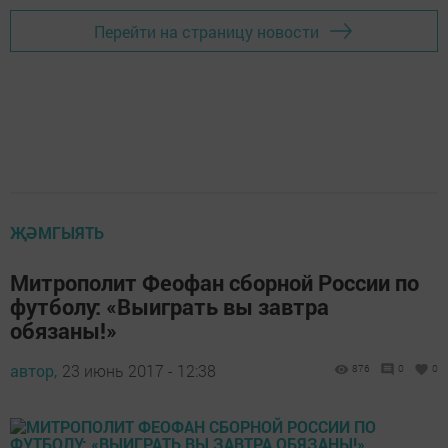
Перейти на страницу новости
ҖӘМГЫЯТЬ
Митрополит Феофан сборной России по
футболу: «Выиграть вы завтра
обязаны!»
автор,
23 июнь 2017 - 12:38
876
0
0