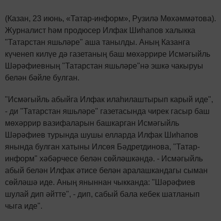
(Казан, 23 июнь, «Татар-информ», Рузилә Мөхәммәтова).
Журналист һәм продюсер Илфак Шиһапов халыкка
"Татарстан яшьләре" аша танылды. Аның Казанга
күченеп килүе дә газетаның баш мөхәррире Исмәгыйль
Шәрәфиевның "Татарстан яшьләре"нә эшкә чакыруы
белән бәйле булган.
"Исмәгыйль абыйга Илфак илаһилаштырып карый иде",
- ди "Татарстан яшьләре" газетасында чирек гасыр баш
мөхәррир вазифаларын башкарган Исмәгыйль
Шәрәфиев турында шушы елларда Илфак Шиһапов
янында булган хатыны Илсөя Бәдретдинова, "Татар-
информ" хәбәрчесе белән сөйләшкәндә. - Исмәгыйль
абый белән Илфак әтисе белән аралашкандагы сыман
сөйләшә иде. Аның яныннан чыкканда: "Шәрәфиев
шулай дип әйтте", - дип, сабый бала кебек шатланып
чыга иде".