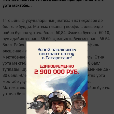
урта мәктәбе...
11 сыйныф укучыларының имтихан нәтиҗәләре дә
билгеле булды. Математиканың поофиль өлешендә
район буенча уртача балл - 60,84. Физика буенча - 60.10,
рус әдәбиятеннән - 56.60, җәмгыять белеменнән - 66.54
балл. Район буенча математика фәненең профиль
өлешеннән иң югары 82 баллны Күңгәр урта
мәктәбеннән Ләйсән Шәфыйкова җыйды. Олы Әтнә
урта мәктәбе укучысы Алсу Гайнетдинова 80 балл
туплады. Шулай ук Алсуның җәмгыять белеменнән дә -
80 балл. Әлеге фәннән иң югары балл Олы Әтнә урта
мәктәбе укучысы Динә Сәгыйтовада - 86 балл.
Математика фәненең базовый өлешеннән район буен­ча
уртача билге 4,71не тәшкил итә.