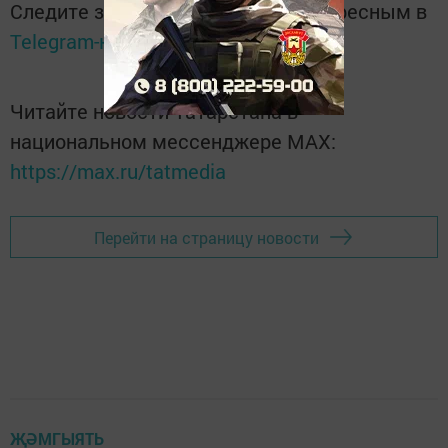
Следите за самым важным и интересным в
Telegram-канале
Татмедиа
Читайте новости Татарстана в
национальном мессенджере MАХ:
https://max.ru/tatmedia
Перейти на страницу новости
ҖӘМГЫЯТЬ