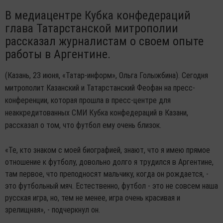
В медиацентре Кубка конфедераций
глава Татарстанской митрополии
рассказал журналистам о своем опыте
работы в Аргентине.
(Казань, 23 июня, «Татар-информ», Ольга Голыжбина). Сегодня
митрополит Казанский и Татарстанский Феофан на пресс-
конференции, которая прошла в пресс-центре для
неаккредитованных СМИ Кубка конфедераций в Казани,
рассказал о том, что футбол ему очень близок.
«Те, кто знаком с моей биографией, знают, что я имею прямое
отношение к футболу, довольно долго я трудился в Аргентине,
там первое, что преподносят мальчику, когда он рождается, -
это футбольный мяч. Естественно, футбол - это не совсем наша
русская игра, но, тем не менее, игра очень красивая и
зрелищная», - подчеркнул он.