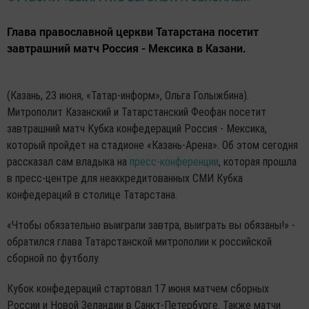
Глава православной церкви Татарстана посетит
завтрашний матч Россия - Мексика в Казани.
(Казань, 23 июня, «Татар-информ», Ольга Голыжбина).
Митрополит Казанский и Татарстанский Феофан посетит
завтрашний матч Кубка конфедераций Россия - Мексика,
который пройдет на стадионе «Казань-Арена». Об этом сегодня
рассказал сам владыка на
пресс-конференции
, которая прошла
в пресс-центре для неаккредитованных СМИ Кубка
конфедераций в столице Татарстана.
«Чтобы обязательно выиграли завтра, выиграть вы обязаны!» -
обратился глава Татарстанской митрополии к российской
сборной по футболу.
Кубок конфедераций стартовал 17 июня матчем сборных
России и Новой Зеландии в Санкт-Петербурге. Также матчи