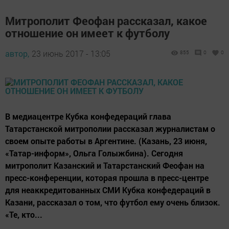
Митрополит Феофан рассказал, какое
отношение он имеет к футболу
автор,
23 июнь 2017 - 13:05
855
0
0
В медиацентре Кубка конфедераций глава
Татарстанской митрополии рассказал журналистам о
своем опыте работы в Аргентине. (Казань, 23 июня,
«Татар-информ», Ольга Голыжбина). Сегодня
митрополит Казанский и Татарстанский Феофан на
пресс-конференции, которая прошла в пресс-центре
для неаккредитованных СМИ Кубка конфедераций в
Казани, рассказал о том, что футбол ему очень близок.
«Те, кто...