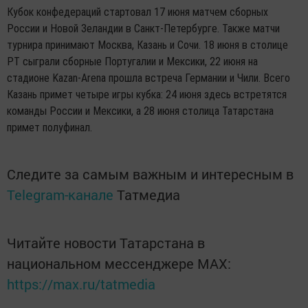
Кубок конфедераций стартовал 17 июня матчем сборных
России и Новой Зеландии в Санкт-Петербурге. Также матчи
турнира принимают Москва, Казань и Сочи. 18 июня в столице
РТ сыграли сборные Португалии и Мексики, 22 июня на
стадионе Kazan-Arena прошла встреча Германии и Чили. Всего
Казань примет четыре игры кубка: 24 июня здесь встретятся
команды России и Мексики, а 28 июня столица Татарстана
примет полуфинал.
Следите за самым важным и интересным в
Telegram-канале
Татмедиа
Читайте новости Татарстана в
национальном мессенджере MАХ:
https://max.ru/tatmedia