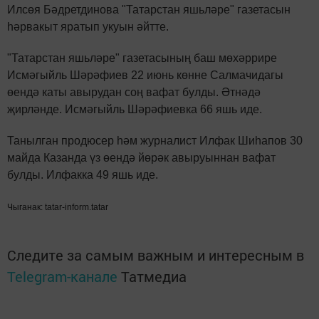
Илсөя Бәдретдинова "Татарстан яшьләре" газетасын
һәрвакыт яратып укуын әйтте.
"Татарстан яшьләре" газетасының баш мөхәррире
Исмәгыйль Шәрәфиев 22 июнь көнне Салмачидагы
өендә каты авырудан соң вафат булды. Әтнәдә
җирләнде. Исмәгыйль Шәрәфиевка 66 яшь иде.
Танылган продюсер һәм журналист Илфак Шиһапов 30
майда Казанда үз өендә йөрәк авыруыннан вафат
булды. Илфакка 49 яшь иде.
Чыганак: tatar-inform.tatar
Следите за самым важным и интересным в
Telegram-канале
Татмедиа