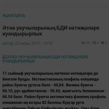
ҖӘМГЫЯТЬ
Әтнә укучыларының БДИ нәтиҗәләре
куандырырлык
автор,
23 июнь 2017 - 13:16
978
0
0
11 сыйныф укучыларының имтихан нәтиҗәләре дә
билгеле булды. Математиканың поофиль өлешендә
район буенча уртача балл - 60,84. Физика буенча -
60.10, рус әдәбиятеннән - 56.60, җәмгыять белеменнән -
66.54 балл. Район буенча математика фәненең профиль
өлешеннән иң югары 82 баллны Күңгәр урта
мәктәбеннән Ләйсән Шәфыйкова җыйды. Олы Әтнә