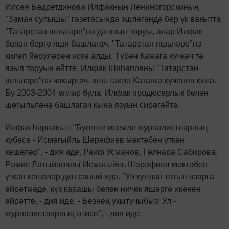
Илсөя Бәдретдинова Илфакның Лениногорскиның
"Заман сулышы" газетасында эшләгәндә бер үк вакытта
"Татарстан яшьләре"нә дә язып торуы, алар Илфак
белән бергә яши башлагач, "Татарстан яшьләре"нә
килеп йөрүләрен искә алды. Түбән Камага күчкәч тә
язып торуын әйтте. Илфак Шиһаповны "Татарстан
яшьләре"нә чакыргач, яшь гаилә Казанга күченеп килә.
Бу 2003-2004 еллар була. Илфак продюсерлык белән
шөгыльләнә башлагач кына язуын сирәгәйтә.
Илфак һәрвакыт: "Бүгенге исемле журналистларның
күбесе - Исмәгыйль Шәрәфиев мәктәбен үткән
кешеләр", - дия иде. Раиф Усманов, Гөлнара Сабирова,
Рәмис Латыйповны Исмәгыйль Шәрәфиев мәктәбен
үткән кешеләр дип саный иде. "Ул кулдан тотып язарга
өйрәтмәде, күз карашы белән ничек яшәргә икәнен
өйрәтте, - дия иде. - Безнең укытучыбыз! Ул -
журналистларның әтисе", - дия иде.