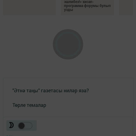
эшлибез!» хисап-
программа форумы булып
узды
"Әтнә таңы" газетасы ниләр яза?
Төрле темалар