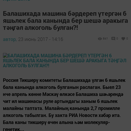
Балашихада машина бәрдереп үтергән 6
яшьлек бала канында бер шешә аракыга
тәңгәл алкоголь булган?!
автор,
23 июнь 2017 - 14:16
841
0
0
Россия Тикшерү комитеты Балашихада үлгән 6 яшьлек
бала канында алкоголь булганын раслаган. Быел 23
нче апрель көнне Мәскәү өлкәсе Балашиха шәһәрендә
чит ил машинасы руле артындагы ханым 6 яшьлек
малайны таптата. Малайның канында 2,7 промилле
алкоголь табылган. Бу хакта РИА Новости хәбәр итә.
Бала каны тикшерү өчен алына һәм молекуляр-
генетик...