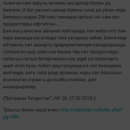
тыелган һәм аеруча зыянлы матдәләр булуы да
билгеле. Ә бит рәсми саннар буенча гына да узган елда
Белоруссиядән 296 мең тоннадан артык сөт һәм сөт
продуктлары кертел­гән....
Бәя мәсьәләсенә әйләнеп кайтканда, сөт кабул итү бәя­
ләре көнендә-сәгатендә генә үзгәрмәс кебек. Белгеч­ләр
әйтүенчә, сөт эшкәртү пред­приятиеләре складларында
тупланган сыр, май һәм башка төр сөт продуктлары
запасын сатып бетер­гәннән соң, уңай үзгәреш­ләргә
өмет итеп була. Кибет киштәл­ә­рен­дәге сөт бәя­лә­ренә
кил­гәндә, алга таба алар арзанлы коры сөт болгатып
ясалмаган очракта да кыйбатланмас, дип
ышандыралар.
("Ватаным Татарстан", /№ 28, 27.02.2018/)
Тулысы белән укыр өчен
:
http://vatantat.ru/index.php?
pg=389