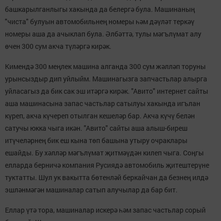
башкарылганлыгы хакында да белергә була. Машинаның
"чиста" булуын автомобильнең номеры һәм дәүләт теркәү
номеры аша да ачыклап була. Әлбәттә, тулы мәгълүмат алу
өчен 300 сум акча түләргә кирәк.
Кимендә 300 меңлек машина алганда 300 сум жәлләп торуны
урынсыздыр дип уйлыйм. Машинагызга запчастьлар алырга
уйласагыз да бик сак эш итәргә кирәк. "Авито" интернет сайты
аша машинасына запас частьлар сатылуы хакында игълан
күреп, акча күчереп отылган кешеләр бар. Акча күчү белән
сатучы юкка чыга икән. "Авито" сайты аша алыш-биреш
итүчеләрнең бик еш кына төп башына утыру очраклары
ешайды. Бу хәлләр мәгълүмат җитмәүдән килеп чыга. Соңгы
елларда берничә компания Русиядә автомобиль җитештерүне
туктатты. Шул ук вакытта бөтенләй беркайчан да безнең илдә
эшләнмәгән машиналар сатып алучылар да бар бит.
Еллар үтә тора, машиналар искерә һәм запас частьлар сорый