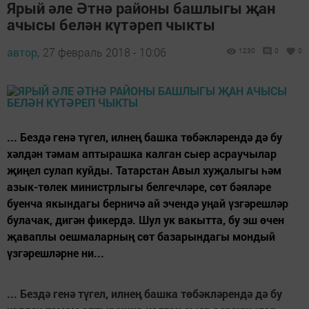
Ярый әле Әтнә районы башлыгы җан
ачысы белән күтәреп чыкты
автор,
27 февраль 2018 - 10:06
1230
0
0
... Бездә генә түгел, илнең башка тө­бәк­ләрендә дә бу
хәлдән тә­мам аптырашка калган сыер асраучылар
җиңел сулап куйды. Татарстан Авыл хуҗалы­гы һәм
азык-төлек министр­лыгы белгечләре, сөт бәя­лә­ре
буенча якындагы бер­ни­чә ай эчен­дә уңай үзгә­решләр
булачак, дигән фикердә. Шул ук вакытта, бу эш өчен
җаваплы оешмаларның сөт базарындагы мондый
үзгәрешләрне ни...
... Бездә генә түгел, илнең башка тө­бәк­ләрендә дә бу