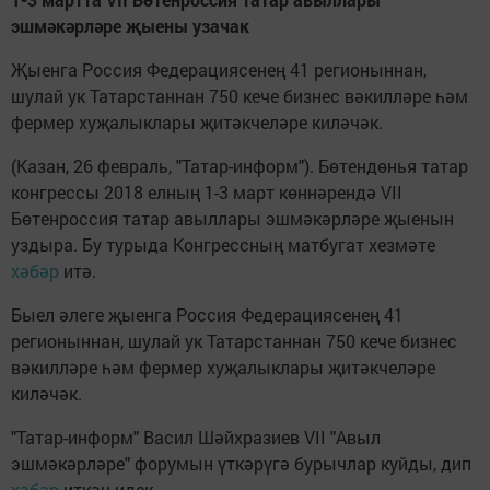
эшмәкәрләре җыены узачак
Җыенга Россия Федерациясенең 41 регионыннан,
шулай ук Татарстаннан 750 кече бизнес вәкилләре һәм
фермер хуҗалыклары җитәкчеләре киләчәк.
(Казан, 26 февраль, "Татар-информ"). Бөтендөнья татар
конгрессы 2018 елның 1-3 март көннәрендә VII
Бөтенроссия татар авыллары эшмәкәрләре җыенын
уздыра. Бу турыда Конгрессның матбугат хезмәте
хәбәр
итә.
Быел әлеге җыенга Россия Федерациясенең 41
регионыннан, шулай ук Татарстаннан 750 кече бизнес
вәкилләре һәм фермер хуҗалыклары җитәкчеләре
киләчәк.
"Татар-информ" Васил Шәйхразиев VII "Авыл
эшмәкәрләре" форумын үткәрүгә бурычлар куйды, дип
хәбәр
иткән идек.