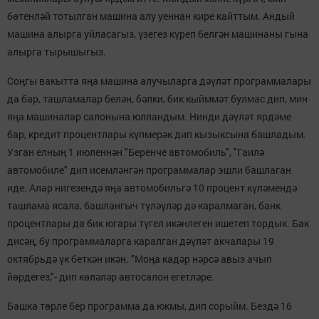
бөтенләй тотылган машина алу уеннан кире кайттым. Андый
машина алырга уйласагыз, үзегез күреп белгән машинаны гына
алырга тырышыгыз.
Соңгы вакытта яңа машина алучыларга дәүләт программалары
да бар, ташламалар белән, бәлки, бик кыйммәт булмас дип, мин
яңа машиналар салонына юлландым. Нинди дәүләт ярдәме
бар, кредит процентлары күпмерәк дип кызыксына башладым.
Узган елның 1 июленнән "Беренче автомобиль", "Гаилә
автомобиле" дип исемләнгән программалар эшли башлаган
иде. Алар нигезендә яңа автомобильгә 10 процент күләмендә
ташлама ясала, башлангыч түләүләр дә каралмаган, банк
процентлары да бик югары түгел икәнлеген ишетеп тордык. Бак
дисәң, бу программаларга каралган дәүләт акчалары 19
октябрьдә үк беткән икән. "Моңа кадәр нәрсә авыз ачып
йөрдегез,"- дип көләләр автосалон егетләре.
Башка төрле бер программа да юкмы, дип сорыйм. Бездә 16