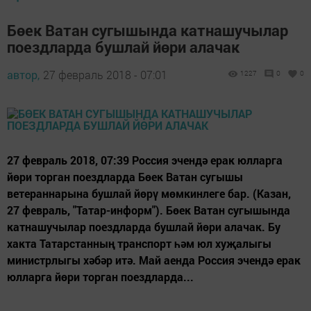
Бөек Ватан сугышында катнашучылар
поездларда бушлай йөри алачак
автор,
27 февраль 2018 - 07:01
1227
0
0
27 февраль 2018, 07:39 Россия эчендә ерак юлларга
йөри торган поездларда Бөек Ватан сугышы
ветераннарына бушлай йөрү мөмкинлеге бар. (Казан,
27 февраль, "Татар-информ"). Бөек Ватан сугышында
катнашучылар поездларда бушлай йөри алачак. Бу
хакта Татарстанның транспорт һәм юл хуҗалыгы
министрлыгы хәбәр итә. Май аенда Россия эчендә ерак
юлларга йөри торган поездларда...