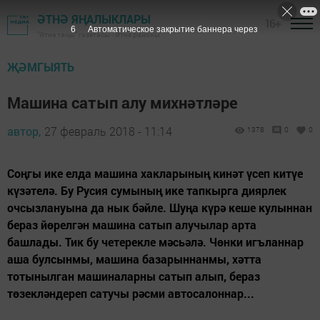
ӘТНӘ ЯҢАЛЫКЛАРЫ
16+
5
Автоматическое закрытие баннера через
"Әтнә таңы" газетасы - Әтнә районы
ҖӘМГЫЯТЬ
Машина сатып алу михнәтләре
автор,
27 февраль 2018 - 11:14
1378
0
0
Соңгы ике елда машина хакларының кинәт үсеп китүе
күзәтелә. Бу Русия сумының ике тапкырга диярлек
очсызлануына да нык бәйле. Шуңа күрә кеше кулыннан
бераз йөрелгән машина сатып алучылар арта
башлады. Тик бу четерекле мәсьәлә. Чөнки игъланнар
аша булсынмы, машина базарыннанмы, хәтта
тотынылган машиналарны сатып алып, бераз
төзекләндереп сатучы рәсми автосалоннар...