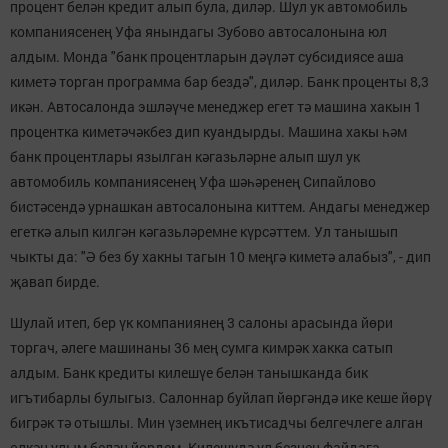
процент белән кредит алып була, диләр. Шул ук автомобиль
компаниясенең Уфа янындагы Зубово автосалонына юл
алдым. Монда "банк процентларын дәүләт субсидиясе аша
киметә торган программа бар бездә", диләр. Банк проценты 8,3
икән. Автосалонда эшләүче менеджер егет тә машина хакын 1
процентка киметәчәкбез дип куандырды. Машина хакы һәм
банк процентлары язылган кәгазьләрне алып шул ук
автомобиль компаниясенең Уфа шәһәренең Сипайлово
бистәсендә урнашкан автосалонына киттем. Андагы менеджер
егеткә алып килгән кәгазьләремне күрсәттем. Ул танышып
чыкты да: "Ә без бу хакны тагын 10 меңгә киметә алабыз", - дип
җавап бирде.
Шулай итеп, бер үк компаниянең 3 салоны арасында йөри
торгач, әлеге машинаны 36 мең сумга кимрәк хакка сатып
алдым. Банк кредиты килешүе белән танышканда бик
игътибарлы булыгыз. Салоннар буйлап йөргәндә ике кеше йөрү
бигрәк тә отышлы. Мин үземнең икътисадчы белгечлеге алган
өлкән улым белән йөрдем. Килешүдә ул безнең файдага