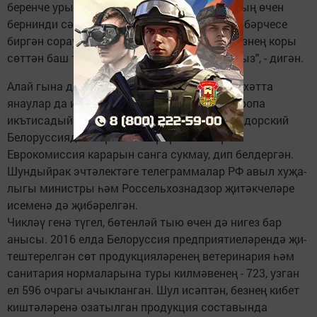
беренче урынбасары Леонид Маринич, мо­ның өчен
бернинди сәбәп тә юк, дип белдерә. ТАСС хә­бәрчесе
биргән сорауга да ул "Россиянең ни өчен безнең коры
сөттән баш тартуын һич кенә дә аңламыйбыз", - дигән.
Алай гына да түгел, инде кайбер кисәтүләр, хәтта
янаулар да ишетелгәли. Аерым алганда, Европа
икътисадый комиссиясе әгъзасы Сергей Сидорский
Белоруссиядән коры сөт кертүне чикләү -
Еврокомиссия карарын санга сукмау, дип белдергән.
Шундыйрак эчтәлектәге телеграммалар РФ авыл хуҗа­
лыгы министры һәм Рос­сельхознадзор җитәк­челәре
исе­менә дә җибәрелгән.
Чикләү генә түгел, бө­тен­ләй тыю өчен дә нигез бар
анысы. 2016 елда Белоруссия предприятиеләрендә җи­
теш­те­релгән сөт продук­цияләре­нең ветеринария һәм
санитария нормаларына туры кил­мәвенең - 723, узган
ел 596 очрагы ачыкланган. Шул исәп­тән, безнең кибет
киш­тәлә­ренә озатылган продукция составында