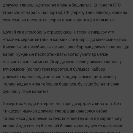
документларны җентекләп өйрәнә башлагыз. Бигрәк тә ПТС
(транспорт чарасы паспорты), СР (теркәү таныклыгы), машина
хуҗасының паспортын сорап алып карарга да оялмагыз.
Шулай ук автомобиль страховкасын, техник тикшерү үтү-
үтмәвен, сервис китабын карыйк әле дияргә дә кыенсынмагыз.
Кыскасы, автомобильгә кагылышлы барлык документларны да
карап, хуҗаның паспортындагы мәгълүматлар белән
чагыштырып чыгыгыз. Әгәр дә хуҗа кеше документларның
күчермәсен (копия) генә күрсәтсә, я булмаса, кайбер
документларны өйдә онытып калдырганмын дип, сезнең
таләпләрдән читкә тайпыла башласа, бу кеше белән тизрәк
хушлашу ягын карагыз.
Хәзерге заманда интернет челтәре дә ярдәмгә килә ала. Сез
тикшереп чыккан документларда шикләнерлек сәбәп
табылмаса да, иренмичә генә компьютер аша да карап чыгу
кирәк. Анда сезнең бөтенләй башка хәлне күрүегез дә мөмкин.