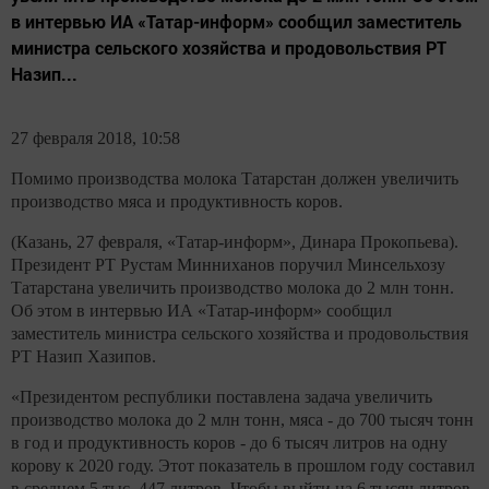
в интервью ИА «Татар-информ» сообщил заместитель
министра сельского хозяйства и продовольствия РТ
Назип...
27 февраля 2018, 10:58
Помимо производства молока Татарстан должен увеличить
производство мяса и продуктивность коров.
(Казань, 27 февраля, «Татар-информ», Динара Прокопьева).
Президент РТ Рустам Минниханов поручил Минсельхозу
Татарстана увеличить производство молока до 2 млн тонн.
Об этом в интервью ИА «Татар-информ» сообщил
заместитель министра сельского хозяйства и продовольствия
РТ Назип Хазипов.
«Президентом республики поставлена задача увеличить
производство молока до 2 млн тонн, мяса - до 700 тысяч тонн
в год и продуктивность коров - до 6 тысяч литров на одну
корову к 2020 году. Этот показатель в прошлом году составил
в среднем 5 тыс. 447 литров. Чтобы выйти на 6 тысяч литров,