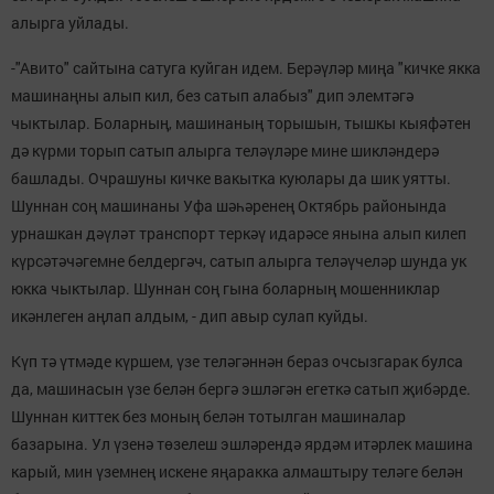
алырга уйлады.
-"Авито" сайтына сатуга куйган идем. Берәүләр миңа "кичке якка
машинаңны алып кил, без сатып алабыз" дип элемтәгә
чыктылар. Боларның, машинаның торышын, тышкы кыяфәтен
дә күрми торып сатып алырга теләүләре мине шикләндерә
башлады. Очрашуны кичке вакытка куюлары да шик уятты.
Шуннан соң машинаны Уфа шәһәренең Октябрь районында
урнашкан дәүләт транспорт теркәү идарәсе янына алып килеп
күрсәтәчәгемне белдергәч, сатып алырга теләүчеләр шунда ук
юкка чыктылар. Шуннан соң гына боларның мошенниклар
икәнлеген аңлап алдым, - дип авыр сулап куйды.
Күп тә үтмәде күршем, үзе теләгәннән бераз очсызгарак булса
да, машинасын үзе белән бергә эшләгән егеткә сатып җибәрде.
Шуннан киттек без моның белән тотылган машиналар
базарына. Ул үзенә төзелеш эшләрендә ярдәм итәрлек машина
карый, мин үземнең искене яңаракка алмаштыру теләге белән