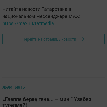
Читайте новости Татарстана в
национальном мессенджере MАХ:
https://max.ru/tatmedia
Перейти на страницу новости
ҖӘМГЫЯТЬ
«Гаепле берәү генә... – мин!” Үзебез
түгелме?!