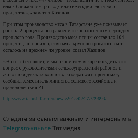
нам в ближайшие три года надо ежегодно расти на 5
процентов», - заметил Хазипов.
При этом производство мяса в Татарстане уже показывает
рост на 2 процента по сравнению с аналогичным периодом
прошлого года. Производство мяса птицы составило 104
процента, но производство мяса крупного рогатого скота
осталось на прежнем же уровне, сказал Хазипов.
«Это нас беспокоит, и мы планируем вскоре обсудить этот
вопрос с руководителями сельхозуправлений районов и
животноводческих хозяйств, разобраться в причинах», -
сообщил заместитель министра сельского хозяйства и
продовольствия РТ.
http://www.tatar-inform.ru/news/2018/02/27/599698/
Следите за самым важным и интересным в
Telegram-канале
Татмедиа