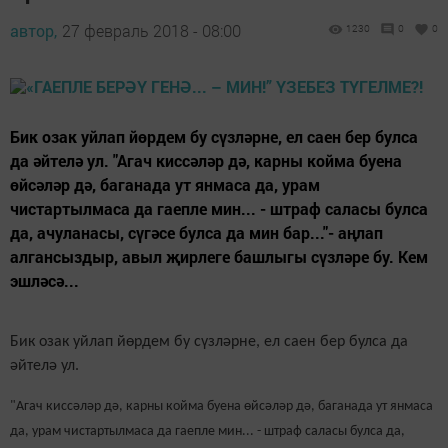
автор,
27 февраль 2018 - 08:00
1230
0
0
Бик озак уйлап йөрдем бу сүзләрне, ел саен бер булса
да әйтелә ул. "Агач киссәләр дә, карны койма буена
өйсәләр дә, баганада ут янмаса да, урам
чистартылмаса да гаепле мин... - штраф саласы булса
да, ачуланасы, сүгәсе булса да мин бар..."- аңлап
алгансыздыр, авыл җирлеге башлыгы сүзләре бу. Кем
эшләсә...
Бик озак уйлап йөрдем бу сүзләрне, ел саен бер булса да
әйтелә ул.
"Агач киссәләр дә, карны койма буена өйсәләр дә, баганада ут янмаса
да, урам чистартылмаса да гаепле мин... - штраф саласы булса да,