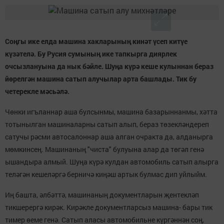
Соңгы ике елда машина хакларының кинәт үсеп китүе
күзәтелә. Бу Русия сумының ике тапкырга диярлек
очсызлануына да нык бәйле. Шуңа күрә кеше кулыннан бераз
йөрелгән машина сатып алучылар арта башлады. Тик бу
четерекле мәсьәлә.
Чөнки игъланнар аша булсынмы, машина базарыннанмы, хәтта
тотынылган машиналарны сатып алып, бераз төзекләндереп
сатучы рәсми автосалоннар аша алган очракта да, алданырга
мөмкинсең. Машинаның "чиста" булуына алар да төгәл генә
ышандыра алмый. Шуңа күрә кулдан автомобиль сатып алырга
теләгән кешеләргә берничә киңәш артык булмас дип уйлыйм.
Иң башта, әлбәттә, машинаның документларын җентекләп
тикшерергә кирәк. Кирәкле документларсыз машина- бары тик
тимер өеме генә. Сатып аласы автомобильне күргәннән соң,