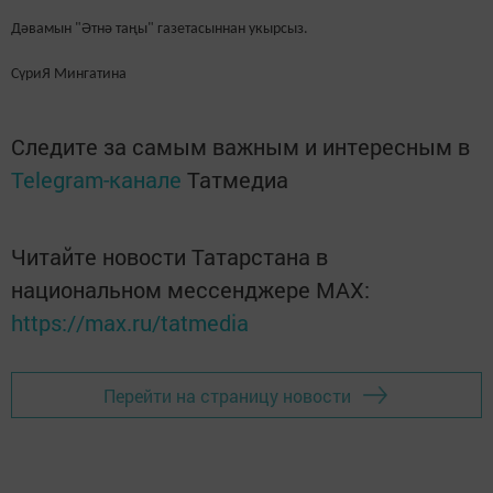
Дәвамын "Әтнә таңы" газетасыннан укырсыз.
СүриЯ Мингатина
Следите за самым важным и интересным в
Telegram-канале
Татмедиа
Читайте новости Татарстана в
национальном мессенджере MАХ:
https://max.ru/tatmedia
Перейти на страницу новости