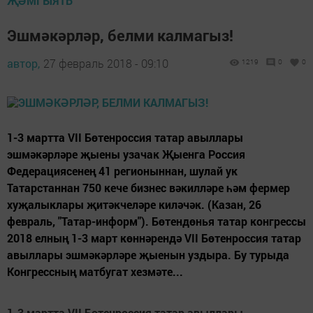
ҖӘМГЫЯТЬ
Эшмәкәрләр, белми калмагыз!
автор,
27 февраль 2018 - 09:10
1219
0
0
1-3 мартта VII Бөтенроссия татар авыллары
эшмәкәрләре җыены узачак Җыенга Россия
Федерациясенең 41 регионыннан, шулай ук
Татарстаннан 750 кече бизнес вәкилләре һәм фермер
хуҗалыклары җитәкчеләре киләчәк. (Казан, 26
февраль, "Татар-информ"). Бөтендөнья татар конгрессы
2018 елның 1-3 март көннәрендә VII Бөтенроссия татар
авыллары эшмәкәрләре җыенын уздыра. Бу турыда
Конгрессның матбугат хезмәте...
1-3 мартта VII Бөтенроссия татар авыллары