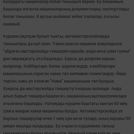
базардагы машиналар белән танышып йөрим. Бу язмамның
башында язганча машиналарның документлары, паспортлары
белән танышам. Я артык кыйммәт кебек тоелалар, очсызы
ошамый.
Күршем үҗәтрәк булып чыкты, автомастерскойларда
танышлары да күп икән. Үзенә ошаган машина хуҗаларына
"әйдәгез мастерскойда тикшереп карыйк, анда акча үзем түлим"
дип мөрәҗәгать итә башлады. Барсы да диярлек каршы
килделәр. Кайберләре, бәлки, шүрләгәндер, ә кайберләре
машинасының сораган хакка тап килмәвен сизенгәндер. Йөри
торгач, нәкъ ул эзләгән "Нива" машинасына тап булдык.
Хуҗасы да мастерскойда тикшертүгә каршы килмәде. Анда
алып барып тикшерә башлагач, машинаның җитешсезлекләре
ачыклана башлады. Нәтиҗәдә күршем баштагы хактан 60 мең
сумга кимрәк хакка машиналы булды. Автомастерскойда ул
барлык тикшерүләр өчен 1 мең сум акча түләде, аның каравы 59
меңен янында калдырды. Бу очракта күршемнең таныш
механиклары булуы ярдәм итте. Мондый хәлне күргәч, мин