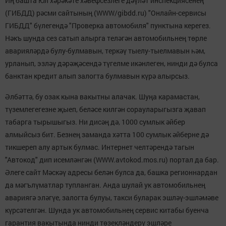
Иң башта Юл хәрәкәте хәвефсезлеге дәүләт инспекциясенең
(ГИБДД) рәсми сайтының (WWW/gibdd.ru) "Онлайн-сервисы
ГИБДД" бүлегендә "Проверка автомобиля" пунктына керегез.
Нәкъ шунда сез сатып алырга теләгән автомобильнең төрле
аварияләрдә булу-булмавын, теркәү тыелу-тыелмавын һәм,
урланып, эзләү дәрәҗәсендә түгелме икәнлеген, нинди дә булса
банктан кредит алып залогта булмавын күрә алырсыз.
Әлбәттә, бу озак кына вакытны алачак. Шуңа карамастан,
түземлегегезне җыеп, беләсе килгән сорауларыгызга җавап
табарга тырышыгыз. Ни дисәң дә, 1000 сумлык әйбер
алмыйсыз бит. Безнең заманда хәтта 100 сумлык әйберне дә
тикшереп алу артык булмас. Интернет челтәрендә тагын
"Автокод" дип исемләнгән (WWW.avtokod.mos.ru) портал да бар.
Әлеге сайт Мәскәү адресы белән булса да, башка регионнардан
да мәгълүматлар тупланган. Анда шулай ук автомобильнең
авариягә эләгүе, залогта булуы, такси буларак эшләү-эшләмәве
күрсәтелгән. Шунда ук автомобильнең сервис китабы буенча
гарантия вакытында нинди төзекләндерү эшләре