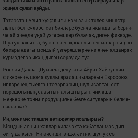
хәлдән тә­мам аптырашка калган сыер асраучылар
җиңел сулап куйды.
Татарстан Авыл хуҗалы­гы һәм азык-төлек министр­
лыгы белгечләре, сөт бәя­лә­ре буенча якындагы бер­ни­
чә ай эчен­дә уңай үзгә­решләр булачак, дигән фикердә.
Шул ук вакытта, бу эш өчен җаваплы оешмаларның сөт
базарындагы мондый үзгәрешләрне ни өчен алданрак
күрмәделәр икән, дигән сорау да туа.
Россия Дәүләт Думасы депутаты Айрат Хәйруллин
фикеренчә, шома куллы арадашчылар­ның Евросоюз
илләренең тыелган товарларын, шул исәп­тән сөт
порошогының савытын алыштырып, чик аша
меңнәрчә тонна продукцияне безгә сатуларын белмә­
гәннәрме?
Иң мөһиме: тиешле нәтиҗәләр ясалырмы?
Мондый аяныч хәлләр киләчәктә кабатланмас дип
әйтү дә кыен. Ни өчен ди­гәндә, әйтик, шул ук сөт