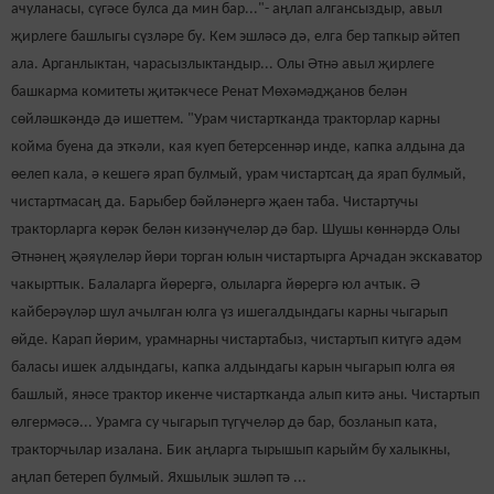
ачуланасы, сүгәсе булса да мин бар..."-
аңлап алгансыздыр, авыл
җирлеге башлыгы сүзләре бу. Кем эшләсә дә, елга бер тапкыр әйтеп
ала. Арганлыктан, чарасызлыктандыр... Олы Әтнә авыл җирлеге
башкарма комитеты җитәкчесе Ренат Мөхәмәдҗанов белән
сөйләшкәндә дә ишеттем. "Урам чистартканда тракторлар карны
койма буена да эткәли, кая куеп бетерсеннәр инде, капка алдына да
өелеп кала, ә кешегә ярап булмый, урам чистартсаң да ярап булмый,
чистартмасаң да. Барыбер бәйләнергә җаен таба. Чистартучы
тракторларга көрәк белән кизәнүчеләр дә бар. Шушы көннәрдә Олы
Әтнәнең җәяүлеләр йөри торган юлын чистартырга Арчадан экскаватор
чакырттык. Балаларга йөрергә, олыларга йөрергә юл ачтык. Ә
кайберәүләр шул ачылган юлга үз ишегалдындагы карны чыгарып
өйде. Карап йөрим, урамнарны чистартабыз, чистартып китүгә адәм
баласы ишек алдындагы, капка алдындагы карын чыгарып юлга өя
башлый, янәсе трактор икенче чистартканда алып китә аны. Чистартып
өлгермәсә... Урамга су чыгарып түгүчеләр дә бар, бозланып ката,
тракторчылар изалана. Бик аңларга тырышып карыйм бу халыкны,
аңлап бетереп булмый. Яхшылык эшләп тә ...