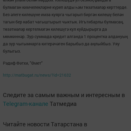
булмаган кимчелекләрне күреп алды һәм төзәтмәләр керттерде.
Без әлеге килешүне имза куярга чыгарып биргән килешү белән
тагын бер кабат чагыштырып чыктык. Игътибарлы булмасаң,
төзәтмәләр кертелмәгән килешүгә кул куйдырырга да
мөмкиннәр. Зур суммада кредит алганда 1 процентка алдануың
да зур чыгымнарга китерәчәген барыбыз да аңлыйбыз. Уяу
булыгыз.
Рәдиф Фәтхи, "Өмет"
http://matbugat.ru/news/?id=21632
Следите за самым важным и интересным в
Telegram-канале
Татмедиа
Читайте новости Татарстана в