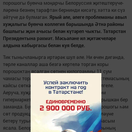
порошогы буенча моңарчы Белоруссия җитештерүче­
ләре­нә безнең тарафтан бернинди кисәтү, хәтта ки сүз
әйтүче дә булмаган.
Ярый әле, әлеге проблеманы авыл
хуҗалыгы буенча коллегия барышында Әтнә районы
башлыгы җан ачысы белән күтәреп чыкты. Татарстан
Президентына рәх­мәт. Мәсьәләне ил җи­тәкчеләре
алдына кабыргасы белән куя белде.
Тик тынычланырга иртә­рәк шул әле. Ни өчен дигәндә,
төрле каналлар аша безгә кертелә торган коры
порошоктан ясалган сөтнең килограммы 11 сум
чамасы тора. Аерма - ике тапкыр. Сәүдә системасының
кайсы сөткә өстенлек бирәчәге алдан ук билгеле.
Аеруча, хуҗалары чит илдә яшәгән супер һәм
гипермаркетлар өстәмә табыш алу өчен тырышкан бер
заманда. Бүген Белоруссиядән коры сөт порошогы һәм
сөт продукцияләрен кертүне тыю түгел, чикләүне
бетерү турында төрле инстанция­ләргә зур басым
ясала. Белоруссия авыл хуҗалыгы ми­нистрының