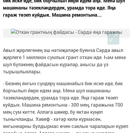
бик иске иде, бик борчылып йөри идем аңа. Менә шул
машинаны тәзекләндердек, урамда тора иде. Яңа
гараж төзеп куйдык. Машина ремонтына...
Авыл җирлегенең эш нәтиҗәләре буенча Сәрдә авыл
җирлеге 1 миллион сумлык грант откан иде. Һәм менә
шул бүләкнең файдасын күрәләр, анысы да үз
тырышлыклары.
- Безнең янгын сүндерү машинабыз бик иске иде, бик
борчылып йөри идем аңа. Менә шул машинаны
тәзекләндердек, урамда тора иде. Яңа гараж төзеп
куйдык. Машина ремонтына - 300 мең, гаражына 700
мең сум китте. Аллага шөкер, бу яктан күңел
тынычланды. Хәвеф - хәтәр килә күрмәсен,
янгыннарны булдырмас өчен саклык чараларын күреп