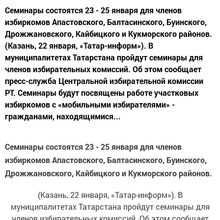
Семинары состоятся 23 - 25 января для членов
избиркомов Апастовского, Балтасинского, Буинского,
Дрожжановского, Кайбицкого и Кукморского районов.
(Казань, 22 января, «Татар-информ»). В
муниципалитетах Татарстана пройдут семинары для
членов избирательных комиссий. Об этом сообщает
пресс-служба Центральной избирательной комиссии
РТ. Семинары будут посвящены работе участковых
избиркомов с «мобильными избирателями» -
гражданами, находящимися...
Семинары состоятся 23 - 25 января для членов
избиркомов Апастовского, Балтасинского, Буинского,
Дрожжановского, Кайбицкого и Кукморского районов.
(Казань, 22 января, «Татар-информ»). В
муниципалитетах Татарстана пройдут семинары для
членов избирательных комиссий. Об этом сообщает