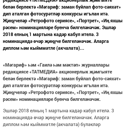
белән берлектә «Мәгариф: заман буйлап фото-сәяхәт»
дип аталган фотосурәтләр конкурсы игълан итә.
Җиңүчеләр «Ретрофото сериясе», «Портрет», «Иң яхшы
рәсем» номинацияләре буенча билгеләнәчәк. Эшләр
2018 елның 1 мартына кадәр кабул ителә. 3
номинациядә өчәр җиңүче билгеләнәчәк. Аларга
диплом һәм кыйммәтле (акчалата)...
«Мәгариф» һәм «Гаилә һәм мәктәп» журналлары
редакциясе «ТАТМЕДИА» акционерлык җәмгыяте
белән берлектә «Мәгариф: заман буйлап фото-сәяхәт»
дип аталган фотосурәтләр конкурсы игълан итә.
Җиңүчеләр «Ретрофото сериясе», «Портрет», «Иң яхшы
рәсем» номинацияләре буенча билгеләнәчәк.
Эшләр 2018 елның 1 мартына кадәр кабул ителә. 3
номинациядә өчәр җиңүче билгеләнәчәк. Аларга
диплом һәм кыйммәтле (акчалата) бүләкләр