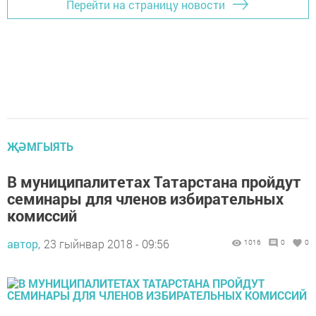
Перейти на страницу новости
ҖӘМГЫЯТЬ
В муниципалитетах Татарстана пройдут
семинары для членов избирательных
комиссий
автор,
23 гыйнвар 2018 - 09:56
1016
0
0