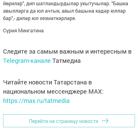
йөриләр", дип шатландырдылар укытучылар. "Башка
авылларга да юл ачтык, авыл башына кадәр юллар
бар",- диләр юл хезмәткәрләре.
Сүрия Мингатина
Следите за самым важным и интересным в
Telegram-канале
Татмедиа
Читайте новости Татарстана в
национальном мессенджере MАХ:
https://max.ru/tatmedia
Перейти на страницу новости