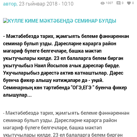
автор,
23 гыйнвар 2018 - 10:10
1007
0
0
- Мәктәбебездә тарих, җәмгыять белеме фәннәреннән
семинар булып узды. Дәресләрне карарга район
мәгариф бүлеге белгечләре, башка мәктәп
укытучылары килде. 23 ел балаларга белем биргән
укытучыбыз Наил Йосыпов ачык дәресләр бирде.
Укучыларыбыз дәрестә актив катнаштылар. Дәрес
буенча фикер алышу нәтиҗәләре дә - уңай.
Семинарның көн тәртибендә "ОГЭ,ЕГЭ " буенча фикер
алышулар...
- Мәктәбебездә тарих, җәмгыять белеме фәннәреннән
семинар булып узды. Дәресләрне карарга район
мәгариф бүлеге белгечләре, башка мәктәп
укытучылары килде. 23 ел балаларга белем биргән