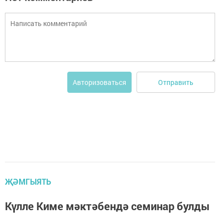
Отправить
Авторизоваться
ҖӘМГЫЯТЬ
Күлле Киме мәктәбендә семинар булды