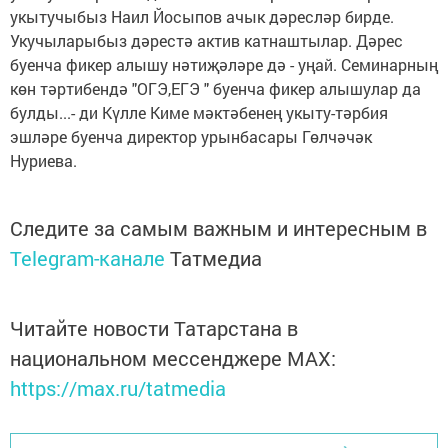
укытучыбыз Наил Йосыпов ачык дәресләр бирде.
Укучыларыбыз дәрестә актив катнаштылар. Дәрес
буенча фикер алышу нәтиҗәләре дә - уңай. Семинарның
көн тәртибендә "ОГЭ,ЕГЭ " буенча фикер алышулар да
булды...- ди Күлле Киме мәктәбенең укыту-тәрбия
эшләре буенча директор урынбасары Гөлчәчәк
Нуриева.
Следите за самым важным и интересным в
Telegram-канале
Татмедиа
Читайте новости Татарстана в
национальном мессенджере MАХ:
https://max.ru/tatmedia