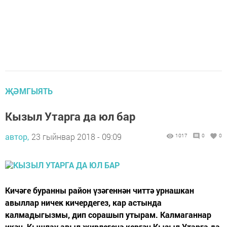
ҖӘМГЫЯТЬ
Кызыл Утарга да юл бар
автор,
23 гыйнвар 2018 - 09:09
1017
0
0
Кичәге буранны район үзәгеннән читтә урнашкан
авыллар ничек кичердегез, кар астында
калмадыгызмы, дип сорашып утырам. Калмаганнар
икән, Кышлау авыл җирлегенә кергән Кызыл Утарга да