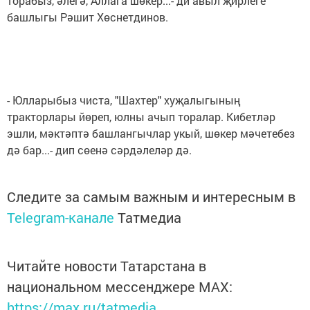
торабыз, әлегә, Аллага шөкер...- ди авыл җирлеге
башлыгы Рәшит Хөснетдинов.
- Юлларыбыз чиста, "Шахтер" хуҗалыгының
тракторлары йөреп, юлны ачып торалар. Кибетләр
эшли, мәктәптә башлангычлар укый, шөкер мәчетебез
дә бар...- дип сөенә сәрдәлеләр дә.
Следите за самым важным и интересным в
Telegram-канале
Татмедиа
Читайте новости Татарстана в
национальном мессенджере MАХ:
https://max.ru/tatmedia