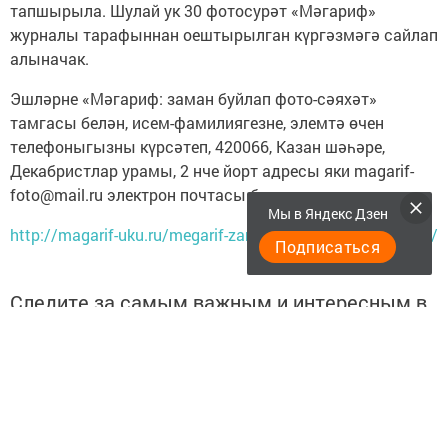
тапшырыла. Шулай ук 30 фотосурәт «Мәгариф»
журналы тарафыннан оештырылган күргәзмәгә сайлап
алыначак.
Эшләрне «Мәгариф: заман буйлап фото-сәяхәт»
тамгасы белән, исем-фамилиягезне, элемтә өчен
телефоныгызны күрсәтеп, 420066, Казан шәһәре,
Декабристлар урамы, 2 нче йорт адресы яки magarif-
foto@mail.ru электрон почтасы буенча редак
Мы в Яндекс Дзен
http://magarif-uku.ru/megarif-zaman-bujjlap-foto-seyakhet/
Подписаться
Следите за самым важным и интересным в
Telegram-канале
Татмедиа
Читайте новости Татарстана в
национальном мессенджере MАХ: