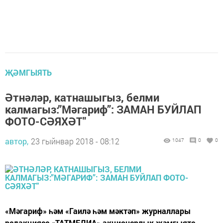
ҖӘМГЫЯТЬ
Әтнәләр, катнашыгыз, белми
калмагыз:”Мәгариф”: ЗАМАН БУЙЛАП
ФОТО-СӘЯХӘТ"
автор,
23 гыйнвар 2018 - 08:12
1047
0
0
«Мәгариф» һәм «Гаилә һәм мәктәп» журналлары
редакциясе «ТАТМЕДИА» акционерлык җәмгыяте