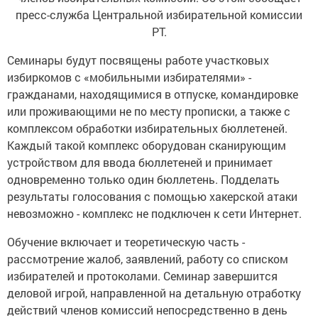
пресс-служба Центральной избирательной комиссии
РТ.
Семинары будут посвящены работе участковых
избиркомов с «мобильными избирателями» -
гражданами, находящимися в отпуске, командировке
или проживающими не по месту прописки, а также с
комплексом обработки избирательных бюллетеней.
Каждый такой комплекс оборудован сканирующим
устройством для ввода бюллетеней и принимает
одновременно только один бюллетень. Подделать
результаты голосования с помощью хакерской атаки
невозможно - комплекс не подключен к сети Интернет.
Обучение включает и теоретическую часть -
рассмотрение жалоб, заявлений, работу со списком
избирателей и протоколами. Семинар завершится
деловой игрой, направленной на детальную отработку
действий членов комиссий непосредственно в день