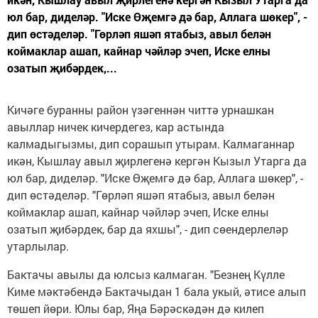
юл бар, диделәр. "Иске Өҗемгә дә бар, Аллага шөкер", -
дип өстәделәр. "Гөрләп яшәп ятабыз, авыл белән
коймаклар ашап, кайнар чәйләр эчеп, Иске елны
озатып җибәрдек,...
Кичәге буранны район үзәгеннән читтә урнашкан
авыллар ничек кичердегез, кар астында
калмадыгызмы, дип сорашып утырам. Калмаганнар
икән, Кышлау авыл җирлегенә кергән Кызыл Утарга да
юл бар, диделәр. "Иске Өҗемгә дә бар, Аллага шөкер", -
дип өстәделәр. "Гөрләп яшәп ятабыз, авыл белән
коймаклар ашап, кайнар чәйләр эчеп, Иске елны
озатып җибәрдек, бар да яхшы", - дип сөендерлеләр
утарлылар.
Бактачы авылы да юлсыз калмаган. "Безнең Күлле
Киме мәктәбендә Бактачыдан 1 бала укый, әтисе алып
төшеп йөри. Юлы бар, Яңа Бәрәскәдән дә килеп