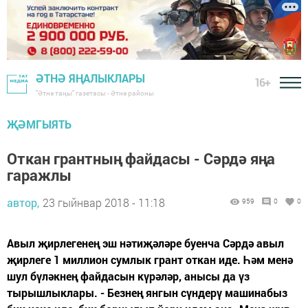
ӘТНӘ ЯҢАЛЫКЛАРЫ
16+
"Әтнә таңы" газетасы - Әтнә районы
ҖӘМГЫЯТЬ
Откан грантның файдасы - Сәрдә яңа
гаражлы
автор,
23 гыйнвар 2018 - 11:18
959
0
0
Авыл җирлегенең эш нәтиҗәләре буенча Сәрдә авыл
җирлеге 1 миллион сумлык грант откан иде. Һәм менә
шул бүләкнең файдасын күрәләр, анысы да үз
тырышлыклары. - Безнең янгын сүндерү машинабыз