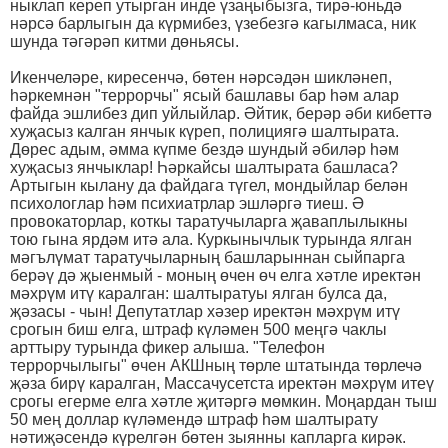
ныклап кереп утырган инде үзаңыбызга, тирә-юньдә
нәрсә барлыгын да күрмибез, үзебезгә кагылмаса, ник
шунда тәгәрәп китми дөньясы.
Икенчеләре, киресенчә, бөтен нәрсәдән шикләнеп,
һәркемнән "террорчы" ясый башлавы бар һәм алар
файда эшлибез дип уйлыйлар. Әйтик, берәр әби кибеттә
хуҗасыз калган янчык күреп, полициягә шалтырата.
Дөрес адым, әмма күпме бездә шундый әбиләр һәм
хуҗасыз янчыклар! Һәркайсы шалтырата башласа?
Артыгын кылану да файдага түгел, мондыйлар белән
психологлар һәм психиатрлар эшләргә тиеш. Ә
провокаторлар, коткы таратучыларга җаваплылыкны
тою гына ярдәм итә ала. Куркынычлык турында ялган
мәгълүмат таратучыларның башларыннан сыйпарга
берәү дә җыенмый - моның өчен өч елга хәтле иректән
мәхрүм итү каралган: шалтыратуы ялган булса да,
җәзасы - чын! Депутатлар хәзер иректән мәхрүм итү
срогын биш елга, штраф күләмен 500 меңгә чаклы
арттыру турында фикер алыша. "Телефон
террорчылыгы" өчен АКШның төрле штатында төрлечә
җәза бирү каралган, Массачусетста иректән мәхрүм итеү
срогы егерме елга хәтле җитәргә мөмкин. Моңардан тыш
50 мең доллар күләмендә штраф һәм шалтырату
нәтиҗәсендә күрелгән бөтен зыянны капларга кирәк.