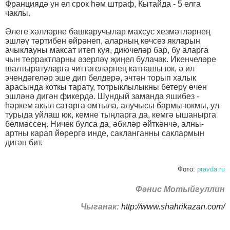
Франциядә ун ел срок һәм штраф, Кытайда - 5 елга
чаклы.
Әлеге хәлләрне башкаручылар махсус хезмәтләрнең
эшләү тәртибен өйрәнеп, аларның көчсез якларын
ачыклауны максат итеп куя, диючеләр бар, бу аларга
чын террактларны әзерләү җиңел булачак. Икенчеләре
шалтыратуларга читтәгеләрнең катнашы юк, ә ил
эчендәгеләр эше дип белдерә, эчтән торып халык
арасында коткы тарату, тотрыклылыкны бетерү өчен
эшләнә дигән фикердә. Шундый заманда яшибез -
һәркем акыл сатарга омтыла, алучысы бармы-юкмы, ул
турыда уйлаш юк, кемне тыңларга да, кемгә ышанырга
белмәссең. Ничек булса да, әбиләр әйткәнчә, алны-
артны карап йөрергә инде, сакланганны саклармын
дигән бит.
Фото:
pravda.ru
Фәнис Мотыйгуллин
Чыганак:
http://www.shahrikazan.com/