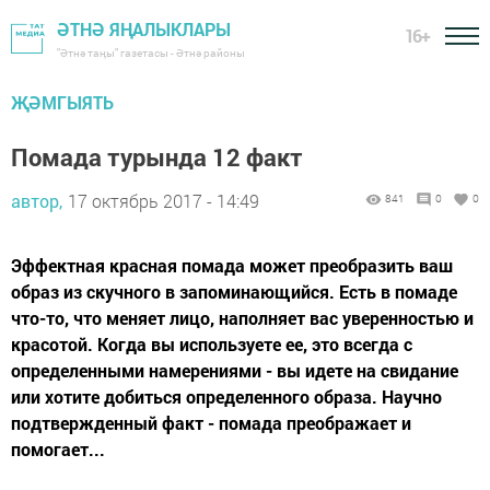
ӘТНӘ ЯҢАЛЫКЛАРЫ
16+
"Әтнә таңы" газетасы - Әтнә районы
ҖӘМГЫЯТЬ
Помада турында 12 факт
автор,
17 октябрь 2017 - 14:49
841
0
0
Эффектная красная помада может преобразить ваш
образ из скучного в запоминающийся. Есть в помаде
что-то, что меняет лицо, наполняет вас уверенностью и
красотой. Когда вы используете ее, это всегда с
определенными намерениями - вы идете на свидание
или хотите добиться определенного образа. Научно
подтвержденный факт - помада преображает и
помогает...