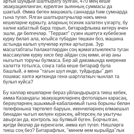
артык шундый шалтырату булган, 470 мең кеше
эвакуацияләнгән, күрелгән зыянның суммасы да
шактый. Әмма бөтен мәшәкать саннарда һәм сумнарда
гына түгел. Ялган шалтыратучылар нәкъ менә
кешеләрне куркыту, аларның психик халәтен үзгәртү, бу
хәлне кабатлый бара торып, битарафлыкка китерү өчен
эшли, ди белгечләр. "Терракт" сүзен ишетүгә күбебезне
курку биләп ала, югыйсә түбәдән төшкән боз, машина
астында калып үлүчеләр күпкә артыграк. Зур
масштабтагы һәлакәтләрдән соң җәмәгатьчелектә туган
массакүләм курку хисе бер айдан соң кими, әгәр аны
ныгытып торучы булмаса. Бер ай дәвамында киеренке
халәттә тотылса, соңга таба кеше битараф була
башлый, ә менә "тагын шул инде, туйдырды" дип
пошмас хәлгә җиткәндә генә шартлаткыч чынлап та
булып куйса?
Бу хәлләр кешеләрне бераз уйландырырга тиеш кебек,
әмма Казандагы эвакуацияләрнең фотоларын карасаң,
берәүләрнең ашыкмый-кабаланмый гына борыны белән
телефонына төртелеп баруын, икенчеләрнең елмаешып
бинадан чыгып килүен күрәсең, әйтерсең лә укытучы
авырган да, контроль эш булмый бүген. Борчылган,
җитди йөзләр дә күренгәли, әмма күп түгел. Нишләргә
тиеш соң без? Битарафлык, "минем өем кырыйда"лык