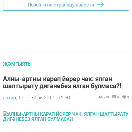
Перейти на страницу новости
ҖӘМГЫЯТЬ
Алны-артны карап йөрер чак: ялган
шалтырату дигәнебез ялган булмаса?!
автор,
17 октябрь 2017 - 12:50
916
0
0