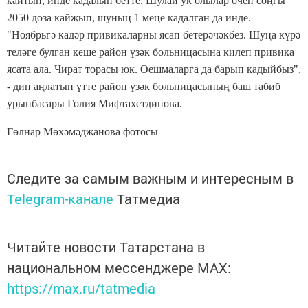
кайтып, инде кадалып бетте. Шулай ук олылар өчен соңгы
2050 доза кайҗып, шуның 1 меңе кадалган да инде.
"Ноябрьгә кадәр привикаларны ясап бетерәчәкбез. Шуңа күрә
теләге булган кеше район үзәк больницасына килеп привика
ясата ала. Чират торасы юк. Оешмаларга да барып кадыйбыз",
- дип аңлатып үтте район үзәк больницасының баш табиб
урынбасары Гөлия Мифтахетдинова.
Гөлнар Мөхәмәдҗанова фотосы
Следите за самым важным и интересным в
Telegram-канале
Татмедиа
Читайте новости Татарстана в
национальном мессенджере MАХ:
https://max.ru/tatmedia