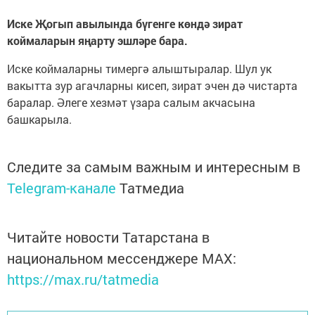
Иске Җогып авылында бүгенге көндә зират
коймаларын яңарту эшләре бара.
Иске коймаларны тимергә алыштыралар. Шул ук
вакытта зур агачларны кисеп, зират эчен дә чистарта
баралар. Әлеге хезмәт үзара салым акчасына
башкарыла.
Следите за самым важным и интересным в
Telegram-канале
Татмедиа
Читайте новости Татарстана в
национальном мессенджере MАХ:
https://max.ru/tatmedia