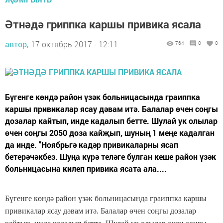
Әтнәдә гриппка каршы привика ясала
автор,
17 октябрь 2017 - 12:11
764
0
0
Бүгенге көндә район үзәк больницасында граиппка
каршы привикалар ясау дәвам итә. Балалар өчен соңгы
дозалар кайтып, инде кадалып бетте. Шулай ук олылар
өчен соңгы 2050 доза кайҗып, шуның 1 меңе кадалган
да инде. "Ноябрьгә кадәр привикаларны ясап
бетерәчәкбез. Шуңа күрә теләге булган кеше район үзәк
больницасына килеп привика ясата ала....
Бүгенге көндә район үзәк больницасында граиппка каршы
привикалар ясау дәвам итә. Балалар өчен соңгы дозалар