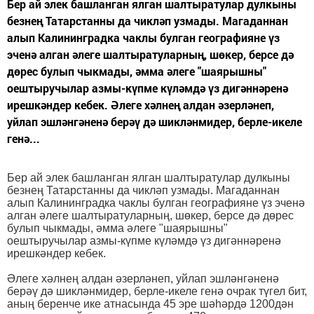
Бер ай элек башланган ялган шалтыратулар дулкыны
безнең Татарстанны да чикләп узмады. Магаданнан
алып Калининградка чаклы булган географияне үз
эченә алган әлеге шалтыратуларның, шөкер, берсе дә
дөрес булып чыкмады, әмма әлеге "шаярышны"
оештыручылар азмы-күпме күләмдә үз дигәннәренә
ирешкәндер кебек. Әлеге хәлнең алдан әзерләнеп,
уйлап эшләнгәненә берәү дә шикләнмидер, берле-икеле
генә...
Бер ай элек башланган ялган шалтыратулар дулкыны
безнең Татарстанны да чикләп узмады. Магаданнан
алып Калининградка чаклы булган географияне үз эченә
алган әлеге шалтыратуларның, шөкер, берсе дә дөрес
булып чыкмады, әмма әлеге "шаярышны"
оештыручылар азмы-күпме күләмдә үз дигәннәренә
ирешкәндер кебек.
Әлеге хәлнең алдан әзерләнеп, уйлап эшләнгәненә
берәү дә шикләнмидер, берле-икеле генә очрак түгел бит,
аның беренче ике атнасында 45 эре шәһәрдә 1200дән