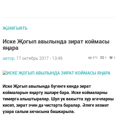
ҖӘМГЫЯТЬ
Иске Җогып авылында зират коймасы
яңара
автор,
17 октябрь 2017 - 13:49
870
0
0
Иске Җогып авылында бүгенге көндә зират
коймаларын яңарту эшләре бара. Иске коймаларны
тимергә алыштыралар. Шул ук вакытта зур агачларны
кисеп, зират эчен дә чистарта баралар. Әлеге хезмәт
үзара салым акчасына башкарыла.