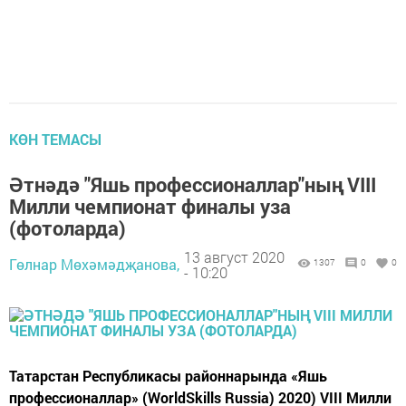
КӨН ТЕМАСЫ
Әтнәдә "Яшь профессионаллар"ның VIII
Милли чемпионат финалы уза
(фотоларда)
13 август 2020
Гөлнар Мөхәмәдҗанова,
1307
0
0
- 10:20
Татарстан Республикасы районнарында «Яшь
профессионаллар» (WorldSkills Russia) 2020) VIII Милли