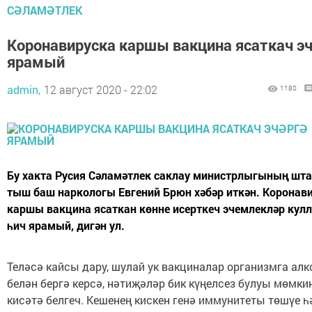
СӘЛАМӘТЛЕК
Коронавируска каршы вакцина ясаткач эч
ярамый
admin,
12 август 2020 - 22:02
1180
Бу хакта Русия Сәламәтлек саклау министрлыгының шта
тыш баш наркологы Евгений Брюн хәбәр иткән. Коронав
каршы вакцина ясаткан көнне исерткеч эчемлекләр кул
һич ярамый, дигән ул.
Теләсә кайсы дару, шулай ук вакциналар организмга алк
белән бергә керсә, нәтиҗәләр бик күңелсез булуы мөмкин
кисәтә белгеч. Кешенең кискен генә иммунитеты төшүе 