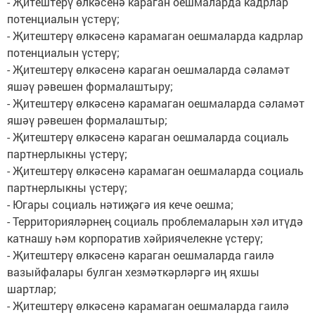
- Җитештерү өлкәсенә караган оешмаларда кадрлар
потенциалын үстерү;
- Җитештерү өлкәсенә карамаган оешмаларда кадрлар
потенциалын үстерү;
- Җитештерү өлкәсенә караган оешмаларда сәламәт
яшәү рәвешен формалаштыру;
- Җитештерү өлкәсенә карамаган оешмаларда сәламәт
яшәү рәвешен формалаштыр;
- Җитештерү өлкәсенә караган оешмаларда социаль
партнерлыкны үстерү;
- Җитештерү өлкәсенә карамаган оешмаларда социаль
партнерлыкны үстерү;
- Югары социаль нәтиҗәгә ия кече оешма;
- Территорияләрнең социаль проблемаларын хәл итүдә
катнашу һәм корпоратив хәйриячелекне үстерү;
- Җитештерү өлкәсенә караган оешмаларда гаилә
вазыйфалары булган хезмәткәрләргә иң яхшы
шартлар;
- Җитештерү өлкәсенә карамаган оешмаларда гаилә