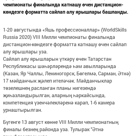
чемпионаты финалында катнашу өчен дистанцион-
көндезге форматта сайлап алу ярышлары башланды.
1-20 августында «Яшь профессионаллар» (WorldSkills
Russia 2020) VIII Милли чемпионаты финалында
дистанцион-көндезге форматта катнашу өчен сайлап
алу ярышлары уза.
Сайлап алу ярышларын үткәрү өчен Татарстан
Республикасы шәһәрләрендә һәм авылларында
(Казан, Яр Чаллы, Лениногорск, Бөгелмә, Сарман, Әтнә)
17 мәйданчык җәлеп ителәчәк. Мәйданчыклар
төзелешнең расланган планы нигезендә
җиһазландырылган, аларның һәркайсында,
компетенция үзенчәлекләренә карап, 1-6 камера
урнаштырылган.
Бүгенге 13 август көнне VIII Милли чемпионатның
финалы безнең районда уза. Тулырак "Әтнә