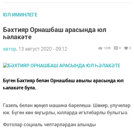
ЮЛ ИМИНЛЕГЕ
Бәхтияр Орнашбаш арасында юл
һәлакәте
автор,
13 август 2020 - 09:12
1206
0
0
Бүген Бәхтияр белән Орнашбаш авылы арасында юл
һәлакәте була.
Газель белән җиңел машина бәрелешә. Шөкер, үлүчеләр
юк. Бүген көн яңгырлы, юлларда игътибарлы булыгыз.
Фотолар социаль челтәрләрдән алынды