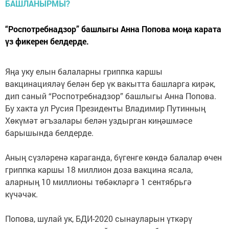
“Роспотребнадзор” башлыгы Анна Попова моңа карата
үз фикерен белдерде.
Яңа уку елын балаларны гриппка каршы
вакцинацияләү белән бер үк вакытта башларга кирәк,
дип саный “Роспотребнадзор” башлыгы Анна Попова.
Бу хакта ул Русия Президенты Владимир Путинның
Хөкүмәт әгъзалары белән уздырган киңәшмәсе
барышында белдерде.
Аның сүзләренә караганда, бүгенге көндә балалар өчен
гриппка каршы 18 миллион доза вакцина ясала,
аларның 10 миллионы төбәкләргә 1 сентябрьгә
күчәчәк.
Попова, шулай ук, БДИ-2020 сынауларын үткәрү