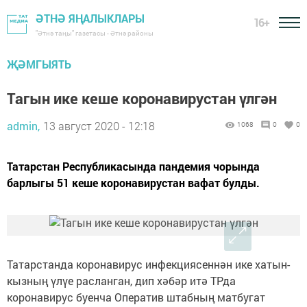
ӘТНӘ ЯҢАЛЫКЛАРЫ
16+
"Әтнә таңы" газетасы - Әтнә районы
ҖӘМГЫЯТЬ
Тагын ике кеше коронавирустан үлгән
admin,
13 август 2020 - 12:18
1068
0
0
Татарстан Республикасында пандемия чорында
барлыгы 51 кеше коронавирустан вафат булды.
Татарстанда коронавирус инфекциясеннән ике хатын-
кызның үлүе расланган, дип хәбәр итә ТРда
коронавирус буенча Оператив штабның матбугат