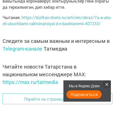
вакытында коронавирус йоктыруның бер генә очрагы
да теркәлмәгән, дип хәбәр итте.
Чыганак:
https://kiziltan.rbsmi.ru/articles/obraz/Ya-a-uku-
eli-ukuchilarni-vaktsinatsiyal-d-n-bashlanirmi-407233/
Следите за самым важным и интересным в
Telegram-канале
Татмедиа
Читайте новости Татарстана в
национальном мессенджере MАХ:
https://max.ru/tatmedia
Мы в Яндекс Дзен
Подписаться
Перейти на страницу новости