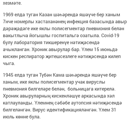
хезмәте.
1969 елда туган Казан шәһәрендә яшәүче бер ханым
7нче номерлы хастаханәнең инфекция базасында авыр
дәрәҗәдәге ике яклы полисегментар пневмония белән
вакытлыча йогышлы госпитальгә озатыла. Covid-19
булу лаборатория тикшеренүе нәтиҗәсендә
ачыкланган. Хроник авырулар бар. Үлем 15 июньдә
кискен респиратор җитешсезлеге нәтиҗәсендә килеп
чыга.
1945 елда туган Түбән Кама шәһәрендә яшәүче бер
ханым, ике яклы полисегментар учак вируслы
пневмония билгеләре белән, больницага китерелә.
Хроник авыруларның кискенләшүе аркасында хәл
катлауланды. Үлемнең сәбәбе аутопсия нәтиҗәсендә
билгеләнгән. Вирус идентификацияләнгән. Үлем 31
июль көнне була.