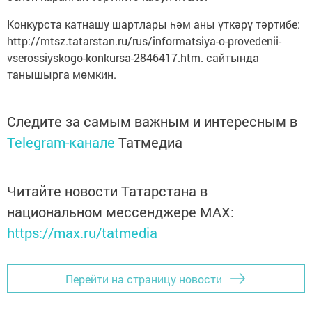
Конкурста катнашу шартлары һәм аны үткәрү тәртибе:
http://mtsz.tatarstan.ru/rus/informatsiya-o-provedenii-
vserossiyskogo-konkursa-2846417.htm. сайтында
танышырга мөмкин.
Следите за самым важным и интересным в
Telegram-канале
Татмедиа
Читайте новости Татарстана в
национальном мессенджере MАХ:
https://max.ru/tatmedia
Перейти на страницу новости