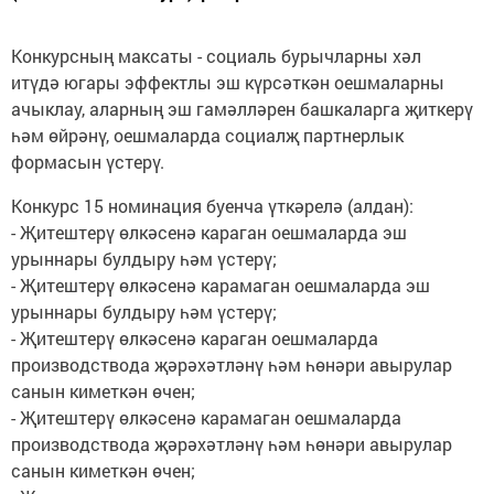
Конкурсның максаты - социаль бурычларны хәл
итүдә югары эффектлы эш күрсәткән оешмаларны
ачыклау, аларның эш гамәлләрен башкаларга җиткерү
һәм өйрәнү, оешмаларда социалҗ партнерлык
формасын үстерү.
Конкурс 15 номинация буенча үткәрелә (алдан):
- Җитештерү өлкәсенә караган оешмаларда эш
урыннары булдыру һәм үстерү;
- Җитештерү өлкәсенә карамаган оешмаларда эш
урыннары булдыру һәм үстерү;
- Җитештерү өлкәсенә караган оешмаларда
производствода җәрәхәтләнү һәм һөнәри авырулар
санын киметкән өчен;
- Җитештерү өлкәсенә карамаган оешмаларда
производствода җәрәхәтләнү һәм һөнәри авырулар
санын киметкән өчен;