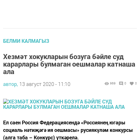
БЕЛМИ КАЛМАГЫЗ
Хезмәт хокукларын бозуга бәйле суд
карарлары булмаган оешмалар катнаша
ала
автор,
13 август 2020 - 11:10
969
0
0
Ел саен Россия Федерациясендә «Россиянең югары
социаль нәтиҗәгә ия оешмасы» русиякүләм конкурсы
(алга таба – Конкурс) үткәрелә.