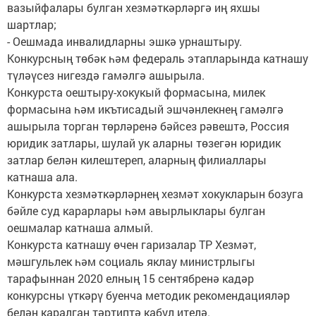
вазыйфалары булган хезмәткәрләргә иң яхшы
шартлар;
- Оешмада инвалидларны эшкә урнаштыру.
Конкурсның төбәк һәм федераль этапларында катнашу
түләүсез нигездә гамәлгә ашырыла.
Конкурста оештыру-хокукый формасына, милек
формасына һәм икътисадый эшчәнлекнең гамәлгә
ашырыла торган төрләренә бәйсез рәвештә, Россия
юридик затлары, шулай ук аларны төзегән юридик
затлар белән килештереп, аларның филиаллары
катнаша ала.
Конкурста хезмәткәрләрнең хезмәт хокукларын бозуга
бәйле суд карарлары һәм авырлыклары булган
оешмалар катнаша алмый.
Конкурста катнашу өчен гаризалар ТР Хезмәт,
мәшгульлек һәм социаль яклау министрлыгы
тарафыннан 2020 елның 15 сентябренә кадәр
конкурсны үткәрү буенча методик рекомендацияләр
белән каралган тәртиптә кабул ителә.