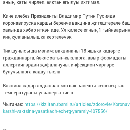
аның, каты чирләп, аяктан егылуы ихтимал.
Кичә илебез Президенты Владимир Путин Русиядә
коронавируска каршы беренче вакцина җитештерелә ба
хакында хәбәр иткән иде. Ул киләсе елның 1 гыйнварын
киң кулланылышка кертеләчәк.
Тик шунысы да мөһим: вакцинаны 18 яшькә кадәрге
гражданнарга, йөкле хатын-кызларга, авыр формадагы
аллергияләрдән җәфаланучы, инфекцион чирләре
булучыларга кадау тыела.
Вакцина кадар алдыннан мотлак рәвештә кешенең тән
температурасы үлчәнергә тиеш.
Чыганак:
https://kiziltan.rbsmi.ru/articles/zdorovie/Koronav
karshi-vaktsina-yasatkach-ech-rg-yaramiy-407556/