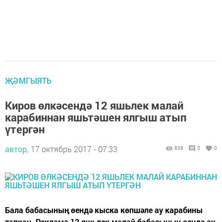
ҖӘМГЫЯТЬ
Киров өлкәсендә 12 яшьлек малай
карабиннан яшьтәшен ялгыш атып
үтергән
автор,
17 октябрь 2017 - 07:33
839
0
0
Бала бабасының өендә кыска көпшәле ау карабины
тапкан. Реклама 12 яшьлек малай бабасының өендә ау