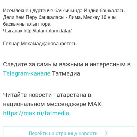
Исемлекнең дүртенче бачкычында Индия башкаласы -
Дели һәм Перу башкаласы - Лима. Мәскәү 16 нчы
баскычны алып тора.
Чыганак http://tatar-inform.tatar/
Гөлнар Мөхәмәдҗанова фотосы
Следите за самым важным и интересным в
Telegram-канале
Татмедиа
Читайте новости Татарстана в
национальном мессенджере MАХ:
https://max.ru/tatmedia
Перейти на страницу новости