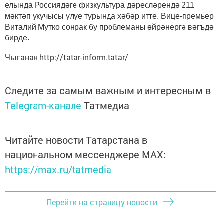
елында Россиядәге физкультура дәресләрендә 211
мәктәп укучысы үлүе турында хәбәр итте. Вице-премьер
Виталий Мутко соңрак бу проблеманы өйрәнергә вәгъдә
бирде.
Чыганак http://tatar-inform.tatar/
Следите за самым важным и интересным в
Telegram-канале
Татмедиа
Читайте новости Татарстана в
национальном мессенджере MАХ:
https://max.ru/tatmedia
Перейти на страницу новости