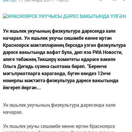
Ун яшьлек укучының физкультура дәресендә хәле
начарая. Ун яшьлек укучы сишәмбе көнне иртән
Красноярск мәктәпләренең берседә узган физкультура
дәресе вакытында вафат була, дип яза РИА Новости,
әлеге төбәкнең Тикшерү комитеты идарәсе вәкиле
Ольга Дегидь сүзенә сылтама биреп. "Беренче
мәгълүматларга караганда, бүген көндез 12нче
номерлы мәктәптә физкультура дәресе вакытында
йөгереп йөргән...
Ун яшьлек укучының физкультура дәресендә хәле
начарая.
Ун яшьлек укучы сишәмбе көнне иртән Красноярск