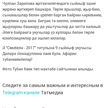
Чулпан Зарипова җитәкчелегендәге сыйныф эшне
җиренә җиткереп башкара. Төрле ярышлар, җыр-бию,
сынамышлар белән үрелеп барган бәйрәм һәркемнең
күңеленә хуш килә. Бигрәк тә милли, элеккеге
җырларны башкару да укытучылар да читтә калмый.
Әлеге бәйрәмгә укучылар үз куллары белән төрле
композицияләр дә эшләп киләләр.
Ә "Сөмбелә - 2017" титулына 9 сыйныф укучысы
Диләрә Әхмәдуллина лаек була. Афәрин
түбәнкөеклеләр!
Фото Түбән Көек төп мәктәбе сайтыннан алынды.
Следите за самым важным и интересным в
Telegram-канале
Татмедиа