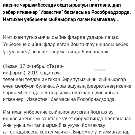
икенче чәршәмбесендә оештырылуы ниятләнә, дип
хәбәр иткәннәр "Известия" басмасына Рособрнадзорда.
Имтихан унберенче сыйныфлар язган йомгаклау...
Имтихан тугызынчы сыйныфларда уздырылачак.
Унберенче сыйныфлар язган йомгаклау иншасы кебек
үк ул зачет/ незачет форматында бәяләнәчәк.
(Казан, 17 октябрь, «Татар-
Реклама
информ»). 2019 елдан рус
теленнән телдән имтихан бирү тугызынчы сыйныфлар
өчен мәҗбүри булачак. Аралашуның февральнең икенче
чәршәмбесендә оештырылуы ниятләнә, дип хәбәр
иткәннәр "Известия" басмасына Рособрнадзорда.
Имтихан унберенче сыйныфлар язган йомгаклау
иншасы кебек үк зачет/ незачет форматында бәяләнәчәк.
Аны уңышлы тапшырмыйча укучы йомгаклау
аттестациясенә кертелмәячәк. Биремне үти алмаганнар