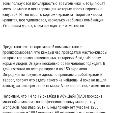
зоны пользуются популярностью треугольники. «Люди любят
мясо, но много и вегетарианцев, которые просят пирожки с
капустой. И наш пирог с кортом - красным творогом - всем
нравится, все удивляются, насколько необычная комбинация.
Уже пошла молва, к нам приходят», - отметил он.
Представитель татарстанской компании также
проинформировал, что каждый час проводятся мастер-классы
по приготовлению национальных татарских блюд. «И сразу
кормим людей. За день несколько сотен человек подходит. В
день готовим по четыре пирога и по 150 пирожков.
Ингредиенты покупаем здесь, но привезли с собой красный
творог, потому что здесь такого не найдешь. И пока не нашли
клюкву, хотели приготовить морс. А так все есть», - заметил он.
Напомним, что 14 по 19 октября в Абу-Даби (ОАЭ) проходит
мировой чемпионат по профессиональному мастерству
WorldSkills Abu Dhabi 2017. В нем принимает участие 1255
конкурсантов и 1084 эксперта, 60 официальных и технических