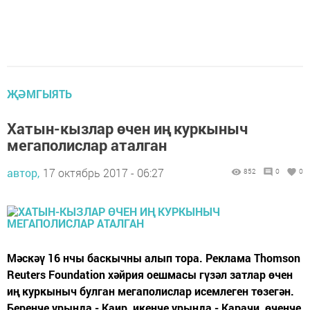
ҖӘМГЫЯТЬ
Хатын-кызлар өчен иң куркыныч
мегаполислар аталган
автор,
17 октябрь 2017 - 06:27
852
0
0
Мәскәү 16 нчы баскычны алып тора. Реклама Thomson
Reuters Foundation хәйрия оешмасы гүзәл затлар өчен
иң куркыныч булган мегаполислар исемлеген төзегән.
Беренче урында - Каир, икенче урында - Карачи, өченче