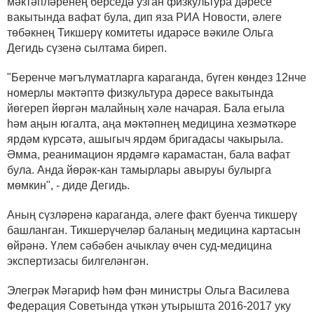
мәктәпләренең берседә узган физкультура дәресе
вакытында вафат була, дип яза РИА Новости, әлеге
төбәкнең Тикшерү комитеты идарәсе вәкиле Ольга
Дегидь сүзенә сылтама биреп.
"Беренче мәгълүматларга караганда, бүген көндез 12нче
номерлы мәктәптә физкультура дәресе вакытында
йөгереп йөргән малайның хәле начарая. Бала егыла
һәм аңын югалта, аңа мәктәпнең медицина хезмәткәре
ярдәм күрсәтә, ашыгыч ярдәм бригадасы чакырыла.
Әмма, реанимацион ярдәмгә карамастан, бала вафат
була. Анда йөрәк-кан тамырлары авыруы булырга
мөмкин", - диде Дегидь.
Аның сүзләренә караганда, әлеге факт буенча тикшерү
башланган. Тикшерүчеләр баланың медицина картасын
өйрәнә. Үлем сәбәбен ачыклау өчен суд-медицина
экспертизасы билгеләнгән.
Элегрәк Мәгариф һәм фән министры Ольга Василева
Федерация Советында үткән утырышта 2016-2017 уку