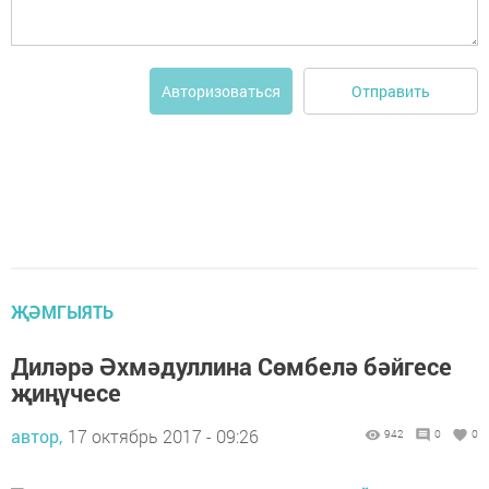
Отправить
Авторизоваться
ҖӘМГЫЯТЬ
Диләрә Әхмәдуллина Сөмбелә бәйгесе
җиңүчесе
автор,
17 октябрь 2017 - 09:26
942
0
0