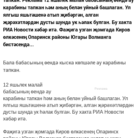
карабины тапкан һәм аның белән уйный башлаган. Ул
ялгыш яшьтәшенә атып җибәргән, алган
җәрәхәтләрдән дусты шунда ук һәлак булган. Бу хакта
РИА Новости хәбәр итә. Фаҗига узган җомгада Киров
өлкәсенең Опаринск районы Югары Волманга
бистәсендә...
Бала бабасының өендә кыска көпшәле ау карабины
тапкан.
12 яшьлек малай
Реклама
бабасының өендә ау
карабины тапкан һәм аның белән уйный башлаган. Ул
ялгыш яшьтәшенә атып җибәргән, алган җәрәхәтләрдән
дусты шунда ук һәлак булган. Бу хакта РИА Новости
хәбәр итә.
Фаҗига узган җомгада Киров өлкәсенең Опаринск