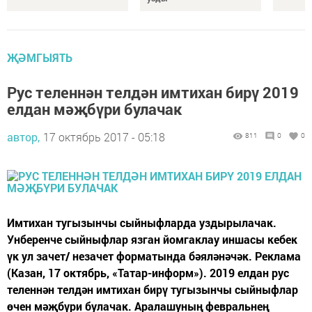
ҖӘМГЫЯТЬ
Рус теленнән телдән имтихан бирү 2019
елдан мәҗбүри булачак
автор,
17 октябрь 2017 - 05:18
811
0
0
Имтихан тугызынчы сыйныфларда уздырылачак.
Унберенче сыйныфлар язган йомгаклау иншасы кебек
үк ул зачет/ незачет форматында бәяләнәчәк. Реклама
(Казан, 17 октябрь, «Татар-информ»). 2019 елдан рус
теленнән телдән имтихан бирү тугызынчы сыйныфлар
өчен мәҗбүри булачак. Аралашуның февральнең