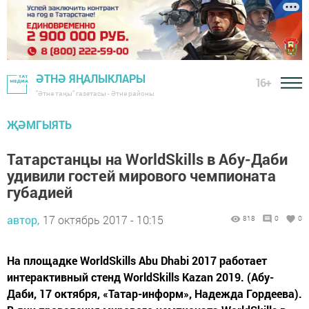
ӘТНӘ ЯҢАЛЫКЛАРЫ
16+
"Әтнә таңы" газетасы - Әтнә районы
ҖӘМГЫЯТЬ
Татарстанцы на WorldSkills в Абу-Даби
удивили гостей мирового чемпионата
губадией
автор,
17 октябрь 2017 - 10:15
818
0
0
На площадке WorldSkills Abu Dhabi 2017 работает
интерактивный стенд WorldSkills Kazan 2019. (Абу-
Даби, 17 октября, «Татар-информ», Надежда Гордеева).