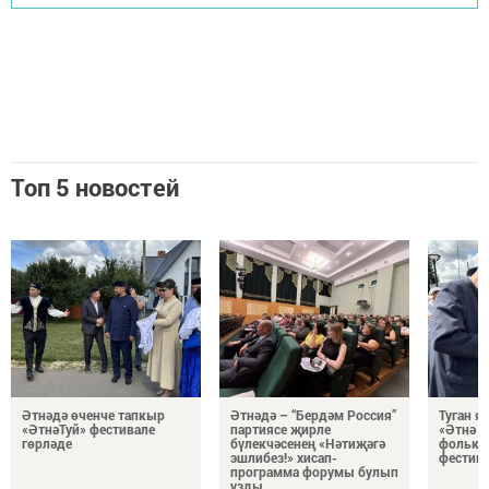
Топ 5 новостей
Әтнәдә өченче тапкыр
Әтнәдә – “Бердәм Россия”
Туган 
«ӘтнәТуй» фестивале
партиясе җирле
«Әтнә т
гөрләде
бүлекчәсенең «Нәтиҗәгә
фолькл
эшлибез!» хисап-
фестивп
программа форумы булып
узды