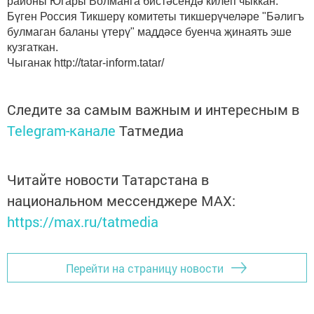
районы Югары Волманга бистәсендә килеп чыккан.
Бүген Россия Тикшерү комитеты тикшерүчеләре "Бәлигъ
булмаган баланы үтерү" маддәсе буенча җинаять эше
кузгаткан.
Чыганак http://tatar-inform.tatar/
Следите за самым важным и интересным в
Telegram-канале
Татмедиа
Читайте новости Татарстана в
национальном мессенджере MАХ:
https://max.ru/tatmedia
Перейти на страницу новости