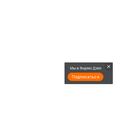
Мы в Яндекс Дзен
Подписаться
1
"Молодец, Салават! Батыр егет тәрбияләгәнсез. Менә хәз
җиңүләр көтсен сезне",
"Рөстәмгә караганда Салават абый күбрәк шатлана",