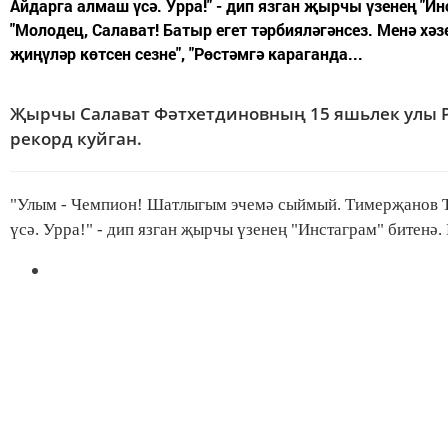
Айдарга алмаш үсә. Урра!" - дип язган җырчы үзенең "Ин
"Молодец, Салават! Батыр егет тәрбияләгәнсез. Менә х
җиңүләр көтсен сезне", "Рөстәмгә караганда...
Җырчы Салават Фәтхетдиновның 15 яшьлек улы 
рекорд куйган.
"Улым - Чемпион! Шатлыгым эчемә сыймый. Тимерҗанов 
үсә. Урра!" - дип язган җырчы үзенең "Инстаграм" битенә.