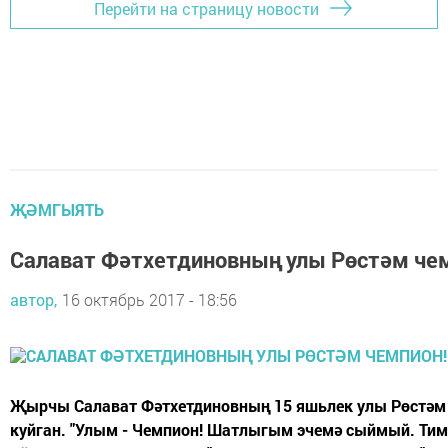
Перейти на страницу новости
ҖӘМГЫЯТЬ
Салават Фәтхетдиновның улы Рөстәм че
автор,
16 октябрь 2017 - 18:56
Җырчы Салават Фәтхетдиновның 15 яшьлек улы Рөстәм
куйган. "Улым - Чемпион! Шатлыгым эчемә сыймый. Тим