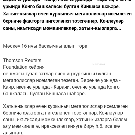
урында Конго башкаласы булган Киншаса шәһәре.
Хатын-кызлар өчен куркыныч мегаполислар исемлеген
берничә факторга нигезләнеп төзегәннәр. Көчләүләр
саны, икътисади мөмкинлекләр, хатын-кызларга...
Мәскәү 16 нчы баскычны алып тора.
Thomson Reuters
Реклама
Foundation хәйрия
оешмасы гүзәл затлар өчен иң куркыныч булган
мегаполислар исемлеген төзегән. Беренче урында -
Каир, икенче урында - Карачи, өченче урында Конго
башкаласы булган Киншаса шәһәре.
Хатын-кызлар өчен куркыныч мегаполислар исемлеген
берничә факторга нигезләнеп төзегәннәр. Көчләүләр
саны, икътисади мөмкинлекләр, хатын-кызларга белем
алу мөмкинлеге, ирексезләп кияүгә бирү һ.б. исәпкә
алынган.