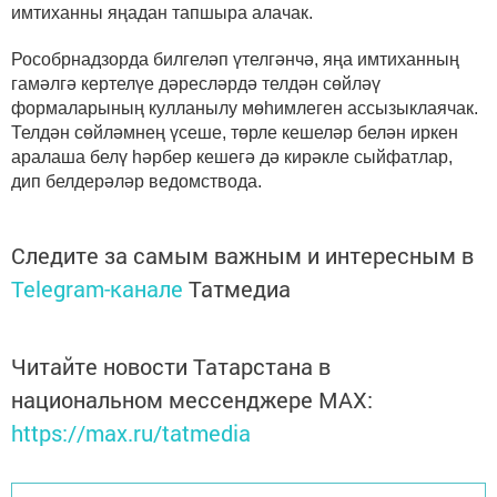
имтиханны яңадан тапшыра алачак.
Рособрнадзорда билгеләп үтелгәнчә, яңа имтиханның
гамәлгә кертелүе дәресләрдә телдән сөйләү
формаларының кулланылу мөһимлеген ассызыклаячак.
Телдән сөйләмнең үсеше, төрле кешеләр белән иркен
аралаша белү һәрбер кешегә дә кирәкле сыйфатлар,
дип белдерәләр ведомствода.
Следите за самым важным и интересным в
Telegram-канале
Татмедиа
Читайте новости Татарстана в
национальном мессенджере MАХ:
https://max.ru/tatmedia