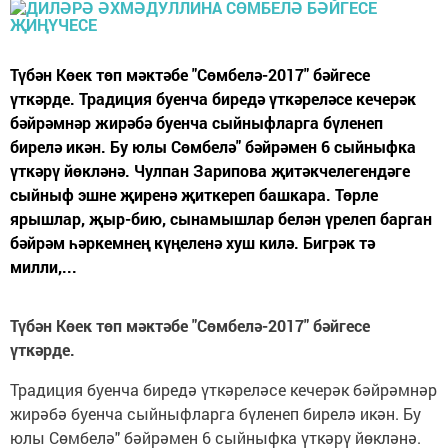
Түбән Көек төп мәктәбе "Сөмбелә-2017" бәйгесе
үткәрде. Традиция буенча биредә үткәреләсе кечерәк
бәйрәмнәр жирәбә буенча сыйныфларга бүленеп
бирелә икән. Бу юлы Сөмбелә" бәйрәмен 6 сыйныфка
үткәрү йөкләнә. Чулпан Зарипова җитәкчелегендәге
сыйныф эшне җиренә җиткереп башкара. Төрле
ярышлар, җыр-бию, сынамышлар белән үрелеп барган
бәйрәм һәркемнең күңеленә хуш килә. Бигрәк тә
милли,...
Түбән Көек төп мәктәбе "Сөмбелә-2017" бәйгесе
үткәрде.
Традиция буенча биредә үткәреләсе кечерәк бәйрәмнәр
жирәбә буенча сыйныфларга бүленеп бирелә икән. Бу
юлы Сөмбелә" бәйрәмен 6 сыйныфка үткәрү йөкләнә.