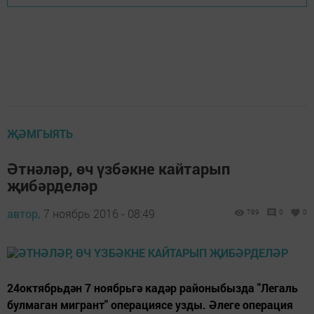
ҖӘМГЫЯТЬ
Әтнәләр, өч үзбәкне кайтарып
җибәрделәр
автор,
7 ноябрь 2016 - 08:49
789
0
0
24октябрьдән 7 ноябрьгә кадәр районыбызда "Легаль
булмаган мигрант" операциясе узды. Әлеге операция