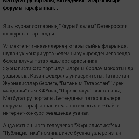
Матбугат.ру порталы, Бөтендөнья татар яшьләре
форумы тарафыннан...
Яшь журналистларның "Каурый каләм" Бөтенроссия
конкурсы старт алды
Ул мәктәп-гимназияләрнең югары сыйныфларында,
шулай ук һөнәри урта белем бирү учреждениеләрендә
белем алучы татар яшьләре арасыннан
журналистикага тартылучыларны барлау максатында
уздырыла. Казан федераль университеты, Татарстан
Журналистлар берлеге, "Ватаным Татарстан" "Ирек
мәйданы" һәм КФУның "Дарелфөнүн" газеталары,
Матбугат.ру порталы, Бөтендөнья татар яшьләре
форумы тарафыннан игълан ителгән әлеге бәйге
интернет-конкурс рәвешендә узачак.
Анда катнашырга теләүчеләр "Журналистика"яки
"Публицистика" номинациясе буенча үзләре язган