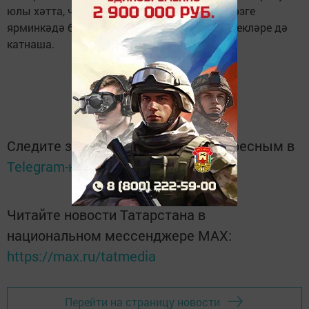
юлы хәтта, чуртан балыгы да сатканнар. Көзге
ярминкәдә барлык хуҗалыклар, авыл җирлекләре дә
катнаша.
Следите за самым важным и интересным в
Telegram-канале
Татмедиа
Читайте новости Татарстана в
национальном мессенджере MАХ:
https://max.ru/tatmedia
Перейти на страницу новости