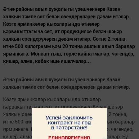
Әтнә районы авыл хуҗалыгы үзешчәннәре Казан
халкын тәмле сөт белән сөендерүләрен дәвам итәләр.
Көзге ярминкәләр кысаларында әтнәләр
һәрвакыттагыча сөт, ит продукциясе белән шәһәр
халкын сөендерүләрен дәвам итәләр. Сөтне 2 тонна,
итне 500 килограмм һәм 20 тонна ашлык алып баралар
ярминкәгә. Моннан тыш, төрле кайнатмалар, чөгендер,
кишер, алма, кабак ише яшелчәләр...
Әтнә районы авыл хуҗалыгы үзешчәннәре Казан
халкын тәмле сөт белән сөендерүләрен дәвам итәләр.
Көзге ярминкәләр кысаларында әтнәләр
һәрвакыттагыча сөт, ит продукциясе белән шәһәр
халкын сөендерүләрен дәвам итәләр. Сөтне 2 тонна,
итне 500 килограмм һәм 20 тонна ашлык алып баралар
ярминкәгә. Моннан тыш, төрле кайнатмалар, чөгендер,
кишер, алма, кабак ише яшелчәләр алып баралар. Бу