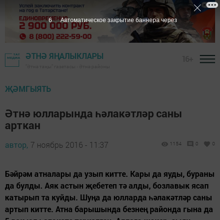
5
Автоматическое закрытие баннера через
ӘТНӘ ЯҢАЛЫКЛАРЫ
16+
"Әтнә таңы" газетасы - Әтнә районы
ҖӘМГЫЯТЬ
Әтнә юлларында һәлакәтләр саны
арткан
автор,
7 ноябрь 2016 - 11:37
1154
0
0
Бәйрәм атналары да узып китте. Кары да яуды, бураны
да булды. Аяк астын җебетеп тә алды, бозлавык ясап
катырып та куйды. Шуңа да юлларда һәлакәтләр саны
артып китте. Атна барышында безнең районда гына да