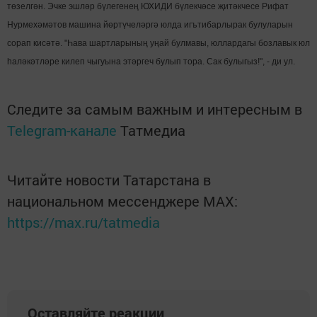
төзелгән. Эчке эшләр бүлегенең ЮХИДИ бүлекчәсе җитәкчесе Рифат
Нурмехәмәтов машина йөртүчеләргә юлда игътибарлырак булуларын
сорап кисәтә. "Һава шартларының уңай булмавы, юллардагы бозлавык юл
һаләкәтләре килеп чыгуына этәргеч булып тора. Сак булыгыз!", - ди ул.
Следите за самым важным и интересным в
Telegram-канале
Татмедиа
Читайте новости Татарстана в
национальном мессенджере MАХ:
https://max.ru/tatmedia
Оставляйте реакции