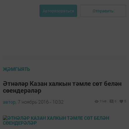
Отправить
Авторизоваться
ҖӘМГЫЯТЬ
Әтнәләр Казан халкын тәмле сөт белән
сөендерәләр
автор,
7 ноябрь 2016 - 10:32
1148
0
0