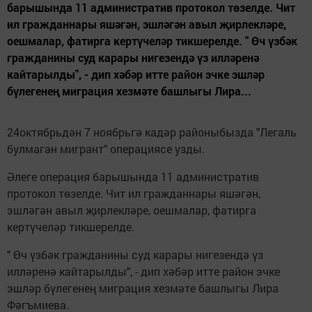
барышында 11 административ протокол төзелде. Чит
ил гражданнары яшәгән, эшләгән авыл җирлекләре,
оешмалар, фатирга кертүчеләр тикшерелде. " Өч үзбәк
гражданины суд карары нигезендә үз илләренә
кайтарылды", - дип хәбәр итте район эчке эшләр
бүлегенең миграция хезмәте башлыгы Лира...
24октябрьдән 7 ноябрьгә кадәр районыбызда "Легаль
булмаган мигрант" операциясе узды.
Әлеге операция барышында 11 административ
протокол төзелде. Чит ил гражданнары яшәгән,
эшләгән авыл җирлекләре, оешмалар, фатирга
кертүчеләр тикшерелде.
" Өч үзбәк гражданины суд карары нигезендә үз
илләренә кайтарылды", - дип хәбәр итте район эчке
эшләр бүлегенең миграция хезмәте башлыгы Лира
Фәгъмиева.