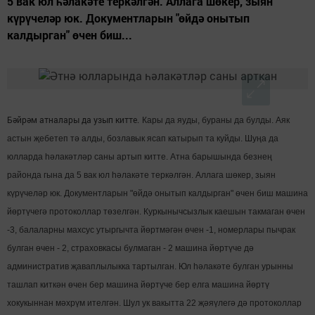
5 вак юл һәлакәте теркәлгән. Аллага шөкер, зыян
күрүчеләр юк. Документларын "өйдә онытып
калдырган" өчен биш...
Б
әйрәм атналары да узып китте.
Кары да яуды, бураны да булды. Аяк
астын җебетеп тә алды, бозлавык ясап катырып та куйды. Шуңа да
юлларда һәлакәтләр саны артып китте. Атна барышында безнең
районда гына да 5 вак юл һәлакәте теркәлгән. Аллага шөкер, зыян
күрүчеләр юк. Документларын "өйдә онытып калдырган" өчен биш машина
йөртүчегә протоколлар төзелгән. Куркынычсызлык каешын такмаган өчен
-3, балаларны махсус утыргычта йөртмәгән өчен -1, номерлары пычрак
булган өчен - 2, страховкасы булмаган - 2 машина йөртүче дә
административ җаваплылыкка тартылган. Юл һәлакәте булган урынны
ташлап киткән өчен бер машина йөртүче бер елга машина йөртү
хокукыннан мәхрүм ителгән. Шул ук вакытта 22 җәяүлегә дә протоколлар