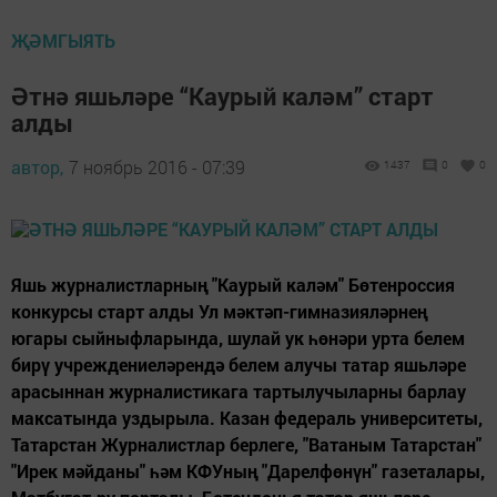
ҖӘМГЫЯТЬ
Әтнә яшьләре “Каурый каләм” старт
алды
автор,
7 ноябрь 2016 - 07:39
1437
0
0
Яшь журналистларның "Каурый каләм" Бөтенроссия
конкурсы старт алды Ул мәктәп-гимназияләрнең
югары сыйныфларында, шулай ук һөнәри урта белем
бирү учреждениеләрендә белем алучы татар яшьләре
арасыннан журналистикага тартылучыларны барлау
максатында уздырыла. Казан федераль университеты,
Татарстан Журналистлар берлеге, "Ватаным Татарстан"
"Ирек мәйданы" һәм КФУның "Дарелфөнүн" газеталары,