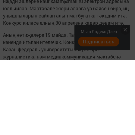
иҗади эшләрне kaurikalam@mail.ru электрон адресына
юллыйлар. Мәртәбәле жюри аларга үз бәясен бирә, иң
уңышлыларын сайлап алып матбугатка тәкъдим итә.
Конкурс киләсе елның 30 апреленә кадәр дәвам итә.
Мы в Яндекс Дзен
Аның нәтиҗәләре 19 майда, Татарстан матбугаты
Подписаться
көнендә игълан ителәчәк. Конкурсның җиңүчеләре
Казан федераль университетының Югары
журналистика һәм медиакоммуникация мәктәбенә
өстенлекле шартларда укырга керә алачак. Аларга
шулай ук яшь журналистлар өчен уздырыла торган
"Алтын каләм" республика фестиваленең йомгаклау
турында катнашу хокукы бирелә.
Конкурс турында тулырак мәгълүматны түбәндәге
сылтама аша белергә мөмкин:
http://kpfu.ru/media-
sociology/struktura/otdelenie-zhurnalistiki/kafedra-
tatarskoj-zhurnalistiki
.
Әтнә районында башлап язучы, журналистика белән