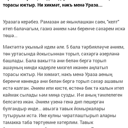
торасы юктыр. Ни хикмәт, нәкъ менә Ураза...
Уразага керәбез. Рамазан ае якынлашкан саен, "келт"
итеп балачагым, газиз әнием һәм беренче сәхәрем искә
төшә...
Мәктәптә укымый идем әле. 5 бала тәрбияләүче әнием,
төн уртасында йокысыннан торып, сәхәргә әзерләнә
башлады. Бала вакытта әни белән бергә торып
ашауның нинди кадерле мизгел икәнен аңлатып
торасы юктыр. Ни хикмәт, нәкъ менә Ураза аеның
беренче көнендә әни белән бергә торып сәхәр ашавым
истә калган. Әнием ипи кисте, өстенә бик тә калын итеп
каймак сылады һәм миңа сузды. И-и аның тәмлелеген
белсәгез икән. Әнием үзенә генә дип пешергән
булгандыр инде... авызга тавык йомыркалары
тутыруым истә. Ике кулны чиратлаштырып аларны
тамакка таба төртүемне хәтерлим. Тавык