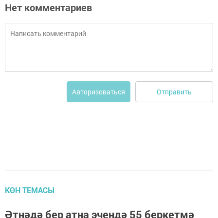
Нет комментариев
Отправить
Авторизоваться
КӨН ТЕМАСЫ
Әтнәдә бер атна эчендә 55 беркетмә