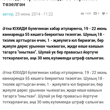
төзелгән
автор,
23 июнь 2014 - 11:22
1428
0
0
Әтнә ЮХИДИ бүлегеннән хәбәр итүләренчә, 19 - 22 июнь
көннәрендә 55 кешегә бееркетмә төзелгән. Шуның 18 -
тизлек арттырган өчен, 1 - җәяүлегә юл бирмәгән, бер
җәяүле дөрес урыннан чыкмаган, җиде кеше каешын
тагарга "оныткан". Шулай ук бер правасыз йортүче
тоткарланган, аңа 30 мең күләмендә штраф салынган.
Әтнә ЮХИДИ бүлегеннән хәбәр итүләренчә, 19 - 22 июнь
көннәрендә 55 кешегә бееркетмә төзелгән. Шуның 18 -
тизлек арттырган өчен, 1 - җәяүлегә юл бирмәгән, бер
җәяүле дөрес урыннан чыкмаган, җиде кеше каешын
тагарга "оныткан". Шулай ук бер правасыз йортүче
тоткарланган, аңа 30 мең күләмендә штраф салынган.