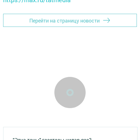
Перейти на страницу новости
"Әтнә таңы" газетасы ниләр яза?