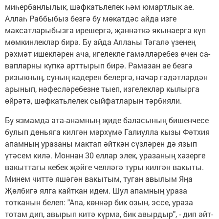
ми­һербанлылык, шәф­кать­лелек һәм юмартлык ае.
Аллаһ Раббыбыз без­гә бу мөкатдәс айда из­ге
максатларыбызга ире­шергә, җәннәткә якы­наерга күп
мөмкинлекләр бирә. Бу айда Аллаһы Тә­галә үзенең
рәхмәт ишек­ләрен ача, игелекле га­мәлләребез өчен са­
вапларны күпкә арт­ты­рып бирә. Рамазан ае без­гә
ризыкның, суның ка­дерен белергә, начар га­дәтләрдән
арынып, нә­фесләребезне тыеп, из­гелекләр кылырга
өйрәтә, шәфкатьлелек сый­фатларын тәрбияли.
Бу язмамда ата-анам­ның җиде баласының би­шенчесе
булып дөньяга килгән мәрхүмә Галиулла кызы Фәтхия
апамның ура­заны мактап әйткән сүзләрен дә язып
үтәсем ки­лә. Моннан 30 еллар элек, уразаның хәзерге
ва­кыттагы кебек җәйге чел­ләгә туры килгән ва­кыты.
Минем читтә яшә­гән вакытым, туган авы­лым Яңа
Җөлбигә ял­га кайткан идем. Шул апам­ның ураза
тотканын бе­леп: "Апа, көннәр бик озын, эссе, ураза
тотам дип, авырып китә күрмә, бик авырдыр", - дип әйт­