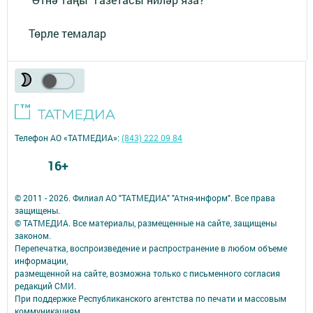
Төрле темалар
Телефон АО «ТАТМЕДИА»:
(843) 222 09 84
16+
© 2011 - 2026. Филиал АО "ТАТМЕДИА" "Атня-информ". Все права
защищены.
© ТАТМЕДИА. Все материалы, размещенные на сайте, защищены
законом.
Перепечатка, воспроизведение и распространение в любом объеме
информации,
размещенной на сайте, возможна только с письменного согласия
редакций СМИ.
При поддержке Республиканского агентства по печати и массовым
коммуникациям.