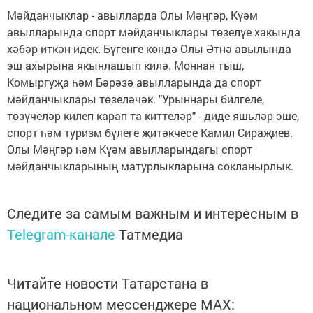
Мәйданчыклар - авылларда Олы Мәңгәр, Күәм
авылларында спорт мәйданчыклары төзелүе хакында
хәбәр иткән идек. Бүгенге көндә Олы Әтнә авылында
эш ахырына якынлашып килә. Моннан тыш,
Комыргуҗа һәм Бәрәзә авылларында да спорт
мәйданчыклары төзеләчәк. "Урыннары билгеле,
төзүчеләр килеп карап та киттеләр" - диде яшьләр эше,
спорт һәм туризм бүлеге җитәкчесе Камил Сираҗиев.
Олы Мәңгәр һәм Күәм авылларындагы спорт
мәйданчыкларының матурлыкларына сокланырлык.
Следите за самым важным и интересным в
Telegram-канале
Татмедиа
Читайте новости Татарстана в
национальном мессенджере MАХ: