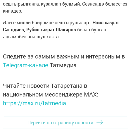
оештырылганга, күзаллап булмый. Сезнең дә беләсегез
киләдер.
Әлеге милли бәйрәмне оештыручылар -
Наил хәзрәт
Сәгъдиев, Рубис хәзрәт Шакиров
белән булган
әңгәмәбез әнә шул хакта.
Следите за самым важным и интересным в
Telegram-канале
Татмедиа
Читайте новости Татарстана в
национальном мессенджере MАХ:
https://max.ru/tatmedia
Перейти на страницу новости