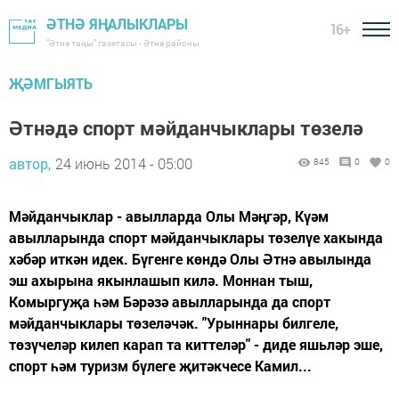
ӘТНӘ ЯҢАЛЫКЛАРЫ
16+
"Әтнә таңы" газетасы - Әтнә районы
ҖӘМГЫЯТЬ
Әтнәдә спорт мәйданчыклары төзелә
автор,
24 июнь 2014 - 05:00
845
0
0
Мәйданчыклар - авылларда Олы Мәңгәр, Күәм
авылларында спорт мәйданчыклары төзелүе хакында
хәбәр иткән идек. Бүгенге көндә Олы Әтнә авылында
эш ахырына якынлашып килә. Моннан тыш,
Комыргуҗа һәм Бәрәзә авылларында да спорт
мәйданчыклары төзеләчәк. "Урыннары билгеле,
төзүчеләр килеп карап та киттеләр" - диде яшьләр эше,
спорт һәм туризм бүлеге җитәкчесе Камил...