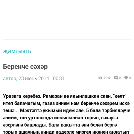
ҖӘМГЫЯТЬ
Беренче сәхәр
автор,
23 июнь 2014 - 06:31
1140
0
0
Уразага керәбез. Рамазан ае якынлашкан саен, "келт"
итеп балачагым, газиз әнием һәм беренче сәхәрем искә
төшә... Мәктәптә укымый идем әле. 5 бала тәрбияләүче
әнием, төн уртасында йокысыннан торып, сәхәргә
әзерләнә башлады. Бала вакытта әни белән бергә
торып ашауның нинди кадерле мизгел икәнен аңлатып