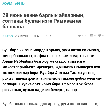
ҖӘМГЫЯТЬ
28 июнь көнне барлык айларның
солтаны булган изге Рамазан ае
башлана.
автор,
23 июнь 2014 - 11:13
1183
0
0
Бу - барлык гө­наһ­­лардан арыну, ру­хи як­тан пакъләнү,
ми­һербанлылык, шәф­кать­лелек һәм юмартлык ае.
Аллаһ Раббыбыз без­гә бу мөкатдәс айда из­ге
максатларыбызга ире­шергә, җәннәткә якы­наерга күп
мөмкинлекләр бирә. Бу айда Аллаһы Тә­галә үзенең
рәхмәт ишек­ләрен ача, игелекле га­мәлләребез өчен са­
вапларны күпкә арт­ты­рып бирә. Рамазан ае без­гә
ризыкның, суның ка­дерен белергә, начар...
Бу - барлык гө­наһ­­лардан арыну, ру­хи як­тан пакъләнү,