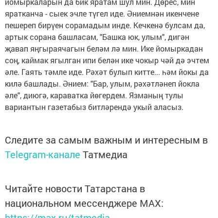
йомыркаларын да бик яратам шул мин. Дөрес, мин
яратканча - сыек эчле түгел иде. Әниемнән икенчене
пешереп бирүен сорамадым инде. Кечкенә булсам да,
артык сорана башласам, "Башка юк, улым", дигән
җавап яңгыраячагын беләм лә мин. Ике йомыркадан
соң, каймак ягылган ипи белән ике чокыр чәй дә эчтем
әле. Гаять тәмле иде. Рәхәт булып китте... һәм йокы да
килә башлады. Әнием: "Бар, улым, рәхәтләнеп йокла
әле", диюгә, караватка йөгердем. Язманың тулы
вариантын газетабыз битләрендә укый аласыз.
Следите за самым важным и интересным в
Telegram-канале
Татмедиа
Читайте новости Татарстана в
национальном мессенджере MАХ:
https://max.ru/tatmedia