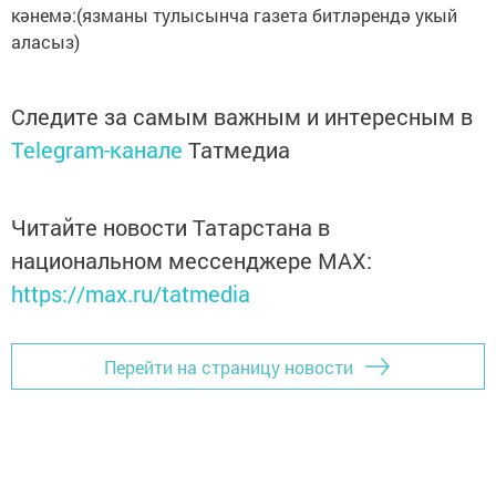
кә­немә:(язманы тулысынча газета битләрендә укый
аласыз)
Следите за самым важным и интересным в
Telegram-канале
Татмедиа
Читайте новости Татарстана в
национальном мессенджере MАХ:
https://max.ru/tatmedia
Перейти на страницу новости