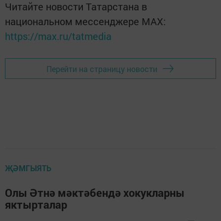
Читайте новости Татарстана в
национальном мессенджере MАХ:
https://max.ru/tatmedia
Перейти на страницу новости
ҖӘМГЫЯТЬ
Олы Әтнә мәктәбендә хокукларны
яктырталар