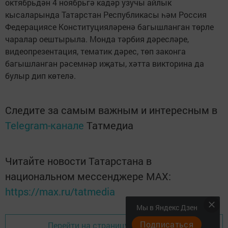
октябрьдән 4 ноябрьгә кадәр узучы айлык
кысаларында Татарстан Республикасы һәм Россия
Федерациясе Конституцияләренә багышланган төрле
чаралар оештырыла. Монда тәрбия дәресләре,
видеопрезентация, тематик дәрес, төп законга
багышланган рәсемнәр иҗаты, хәтта викторина да
булыр дип көтелә.
Следите за самым важным и интересным в
Telegram-канале
Татмедиа
Читайте новости Татарстана в
национальном мессенджере MАХ:
https://max.ru/tatmedia
Мы в Яндекс Дзен
Подписаться
Перейти на страницу новости