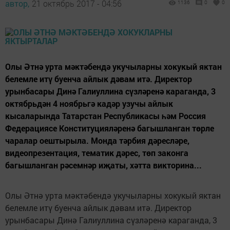
автор,
21 октябрь 2017 - 04:56
1136
0
0
Олы Әтнә урта мәктәбендә укучыларны хокукый яктан
белемле итү буенча айлык дәвам итә. Директор
урынбасары Динә Галиуллина сүзләренә караганда, 3
октябрьдән 4 ноябрьгә кадәр узучы айлык
кысаларында Татарстан Республикасы һәм Россия
Федерациясе Конституцияләренә багышланган төрле
чаралар оештырыла. Монда тәрбия дәресләре,
видеопрезентация, тематик дәрес, төп законга
багышланган рәсемнәр иҗаты, хәтта викторина...
Олы Әтнә урта мәктәбендә укучыларны хокукый яктан
белемле итү буенча айлык дәвам итә. Директор
урынбасары Динә Галиуллина сүзләренә караганда, 3