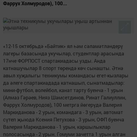
Фаррух Холмуродов), 100...
«12-15 октябрьдә «Байтик» ял һәм сәламәтләндерү
лагеры базасында укучылар, студентлар арасында
17нче ФОРПОСТ спартакиадасы узды. Анда
катнашучылар 8 спорт төрендә көч сынашты. Әтнә
авыл хуҗалыгы техникумы командасы егет-кызлары
да әлеге спартакиадада катнашып, сынатмадылар:
мини-футбол, волейбол, канат тарту буенча - 1 урын
(Алмаз Гәрәев, Нияз Шәмсетдинов, Ринат Галиуллин,
Фаррух Холмуродов), 100 метрга йөгерүдә Валерия
Маркиданова - 2 урын, командага - 3 урын, автомат
сүтеп җыюда Ксения Петухова - 3 урын, ОФП буенча
Валерия Маркиданова - 1 урын, каршылыклар
полосасында - 2 урын. Гомуми зачетта 1 урын алган