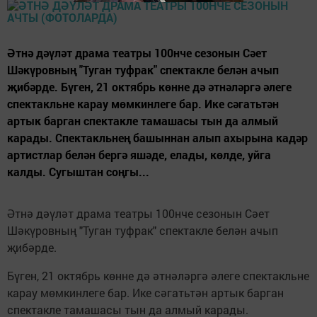
Әтнә дәүләт драма театры 100нче сезонын Сәет
Шәкүровның "Туган туфрак" спектакле белән ачып
җибәрде. Бүген, 21 октябрь көнне дә әтнәләргә әлеге
спектакльне карау мөмкинлеге бар. Ике сәгатьтән
артык барган спектакле тамашасы тын да алмый
карады. Спектакльнең башыннан алып ахырына кадәр
артистлар белән бергә яшәде, елады, көлде, уйга
калды. Сугыштан соңгы...
Әтнә дәүләт драма театры 100нче сезонын Сәет
Шәкүровның "Туган туфрак" спектакле белән ачып
җибәрде.
Бүген, 21 октябрь көнне дә әтнәләргә әлеге спектакльне
карау мөмкинлеге бар. Ике сәгатьтән артык барган
спектакле тамашасы тын да алмый карады.