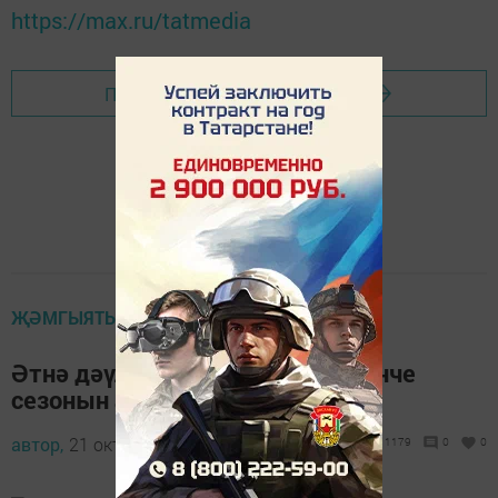
https://max.ru/tatmedia
Перейти на страницу новости
ҖӘМГЫЯТЬ
Әтнә дәүләт драма театры 100нче
сезонын ачты (фотоларда)
автор,
21 октябрь 2017 - 04:59
1179
0
0