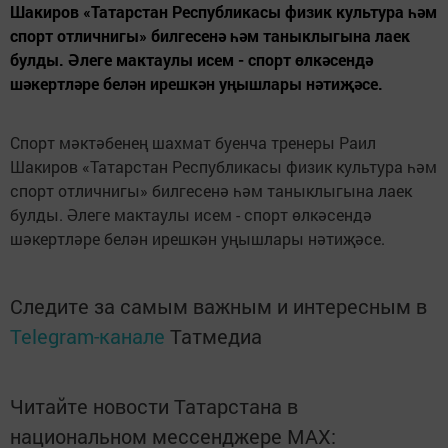
Шакиров «Татарстан Республикасы физик культура һәм
спорт отличнигы» билгесенә һәм таныклыгына лаек
булды. Әлеге мактаулы исем - спорт өлкәсендә
шәкертләре белән ирешкән уңышлары нәтиҗәсе.
Спорт мәктәбенең шахмат буенча тренеры Раил
Шакиров «Татарстан Республикасы физик культура һәм
спорт отличнигы» билгесенә һәм таныклыгына лаек
булды. Әлеге мактаулы исем - спорт өлкәсендә
шәкертләре белән ирешкән уңышлары нәтиҗәсе.
Следите за самым важным и интересным в
Telegram-канале
Татмедиа
Читайте новости Татарстана в
национальном мессенджере MАХ: