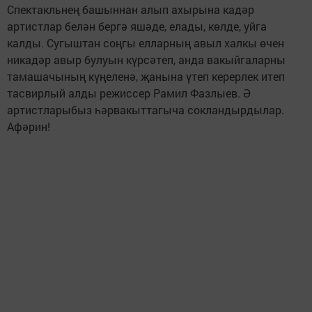
Спектакльнең башыннан алып ахырына кадәр
артистлар белән бергә яшәде, елады, көлде, уйга
калды. Сугыштан соңгы елларның авыл халкы өчен
никадәр авыр булуын күрсәтеп, анда вакыйгаларны
тамашачының күңеленә, җанына үтеп керерлек итеп
тасвирлый алды режиссер Рамил Фазлыев. Ә
артистларыбыз һәрвакыттагыча сокландырдылар.
Афәрин!