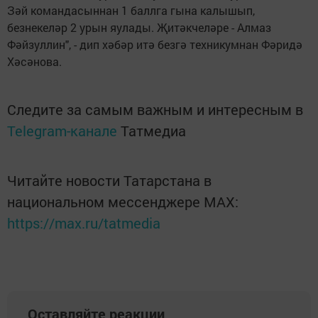
Зәй командасыннан 1 баллга гына калышып,
безнекеләр 2 урын яулады. Җитәкчеләре - Алмаз
Фәйзуллин", - дип хәбәр итә безгә техникумнан Фәридә
Хәсәнова.
Следите за самым важным и интересным в
Telegram-канале
Татмедиа
Читайте новости Татарстана в
национальном мессенджере MАХ:
https://max.ru/tatmedia
Оставляйте реакции