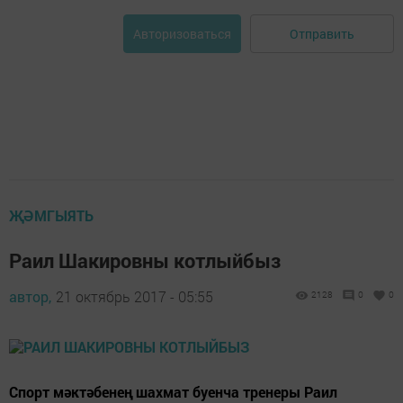
Отправить
Авторизоваться
ҖӘМГЫЯТЬ
Раил Шакировны котлыйбыз
автор,
21 октябрь 2017 - 05:55
2128
0
0
Спорт мәктәбенең шахмат буенча тренеры Раил