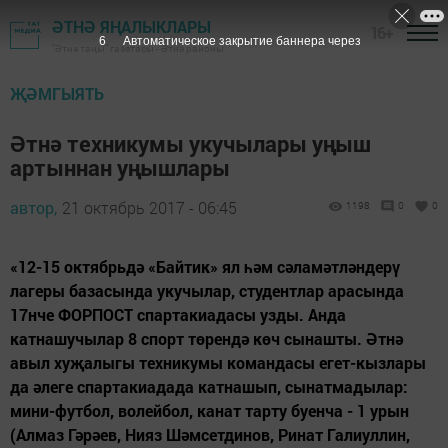
ӘТНӘ ЯҢАЛЫКЛАРЫ
16+
5
Автоматическое закрытие баннера через
"Әтнә таңы" газетасы - Әтнә районы
ҖӘМГЫЯТЬ
Әтнә техникумы укучылары уңыш
артыннан уңышлары
автор,
21 октябрь 2017 - 06:45
1198
0
0
«12-15 октябрьдә «Байтик» ял һәм сәламәтләндерү
лагеры базасында укучылар, студентлар арасында
17нче ФОРПОСТ спартакиадасы узды. Анда
катнашучылар 8 спорт төрендә көч сынашты. Әтнә
авыл хуҗалыгы техникумы командасы егет-кызлары
да әлеге спартакиадада катнашып, сынатмадылар:
мини-футбол, волейбол, канат тарту буенча - 1 урын
(Алмаз Гәрәев, Нияз Шәмсетдинов, Ринат Галиуллин,