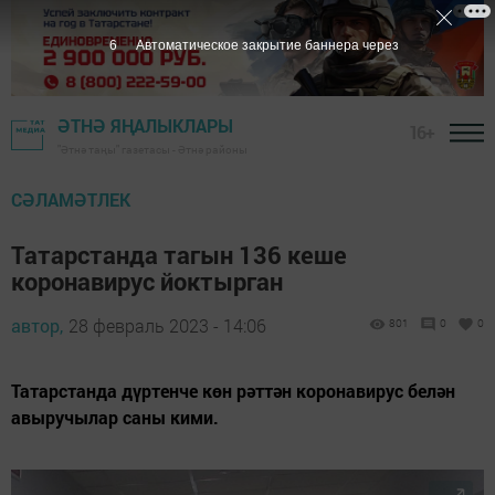
5
Автоматическое закрытие баннера через
ӘТНӘ ЯҢАЛЫКЛАРЫ
16+
"Әтнә таңы" газетасы - Әтнә районы
СӘЛАМӘТЛЕК
Татарстанда тагын 136 кеше
коронавирус йоктырган
автор,
28 февраль 2023 - 14:06
801
0
0
Татарстанда дүртенче көн рәттән коронавирус белән
авыручылар саны кими.