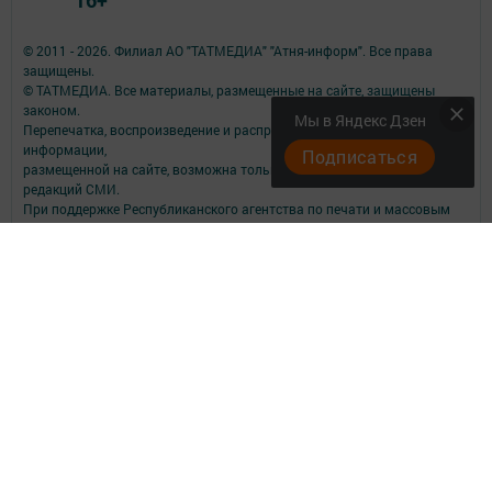
© 2011 - 2026. Филиал АО "ТАТМЕДИА" "Атня-информ". Все права
защищены.
© ТАТМЕДИА. Все материалы, размещенные на сайте, защищены
законом.
Мы в Яндекс Дзен
Перепечатка, воспроизведение и распространение в любом объеме
информации,
Подписаться
размещенной на сайте, возможна только с письменного согласия
редакций СМИ.
При поддержке Республиканского агентства по печати и массовым
коммуникациям.
Наименование СМИ: Әтнә таңы
№ записи о регистрации СМИ, дата: ЭЛ № ФС 77-73818 от 12 октября
2018 года.
выдано Федеральной службой по надзору в сфере связи,
информационных технологий и массовых коммуникаций
ФИО главного редактора: Мухамедзянова Гульнар Равилевна
Адрес редакции: 422750, Российская Федерация, Республика
Татарстан, Атнинский район, с. Большая Атня, ул. Октябрьская, д.9.
помещение 4.
Адрес учредителя: 420066, Российская Федерация, Республика
Татарстан, Г.Казань, ул.Декабристов, д.2
Телефон редакции: 8 (84369) 2-11-33; 2-11-34; 2-11-32.
Электронная почта редакции: atnatani@mail.ru