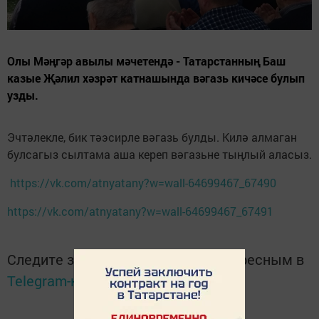
Олы Мәңгәр авылы мәчетендә - Татарстанның Баш
казые Җәлил хәзрәт катнашында вәгазь кичәсе булып
узды.
Эчтәлекле, бик тәэсирле вәгазь булды. Килә алмаган
булсагыз сылтама аша кереп вәгазьне тыңлый аласыз.
https://vk.com/atnyatany?w=wall-64699467_67490
https://vk.com/atnyatany?w=wall-64699467_67491
Следите за самым важным и интересным в
Telegram-канале
Татмедиа