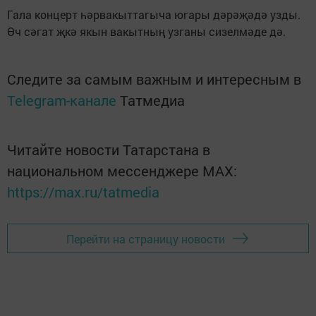
Гала концерт һәрвакыттагыча югары дәрәҗәдә узды.
Өч сәгат җкә якын вакытның узганы сизелмәде дә.
Следите за самым важным и интересным в
Telegram-канале
Татмедиа
Читайте новости Татарстана в
национальном мессенджере MАХ:
https://max.ru/tatmedia
Перейти на страницу новости