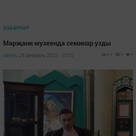
ХӘБӘРЛӘР
Мәрҗани музеенда семинар узды
admin,
28 февраль 2023 - 10:10
810
0
0