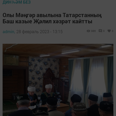
ДИН ҺӘМ БЕЗ
Олы Мәңгәр авылына Татарстанның
Баш казые Җәлил хәзрәт кайтты
admin,
28 февраль 2023 - 13:15
986
0
0