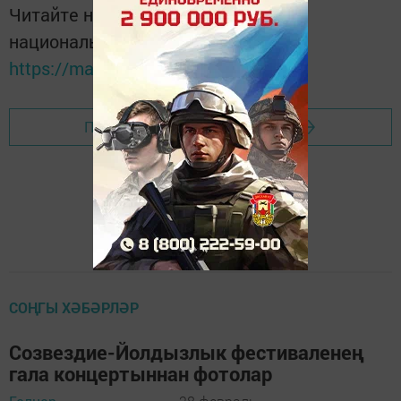
Читайте новости Татарстана в
национальном мессенджере MАХ:
https://max.ru/tatmedia
Перейти на страницу новости
СОҢГЫ ХӘБӘРЛӘР
Созвездие-Йолдызлык фестиваленең
гала концертыннан фотолар