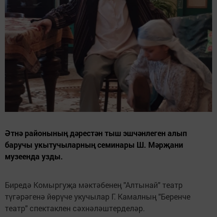
Әтнә районының дәрестән тыш эшчәнлеген алып
баручы укытучыларның семинары Ш. Мәрҗани
музеенда узды.
Биредә Комыргуҗа мәктәбенең "Алтынай" театр
түгәрәгенә йөрүче укучылар Г. Камалның "Беренче
театр" спектаклен сәхнәләштерделәр.