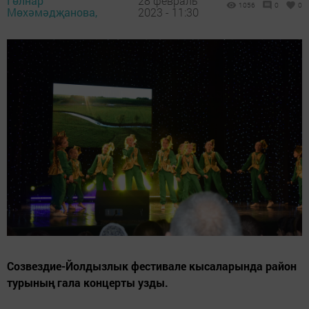
Гөлнар
28 февраль
1056
0
0
Мөхәмәдҗанова,
2023 - 11:30
Созвездие-Йолдызлык фестивале кысаларында район
турының гала концерты узды.