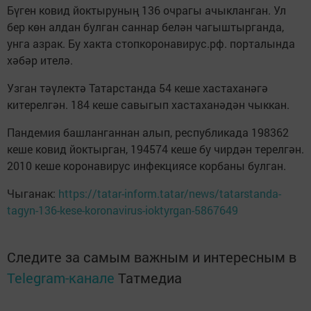
Бүген ковид йоктыруның 136 очрагы ачыкланган. Ул
бер көн алдан булган саннар белән чагыштырганда,
унга азрак. Бу хакта стопкоронавирус.рф. порталында
хәбәр ителә.
Узган тәүлектә Татарстанда 54 кеше хастаханәгә
китерелгән. 184 кеше савыгып хастаханәдән чыккан.
Пандемия башланганнан алып, республикада 198362
кеше ковид йоктырган, 194574 кеше бу чирдән терелгән.
2010 кеше коронавирус инфекциясе корбаны булган.
Чыганак:
https://tatar-inform.tatar/news/tatarstanda-
tagyn-136-kese-koronavirus-ioktyrgan-5867649
Следите за самым важным и интересным в
Telegram-канале
Татмедиа