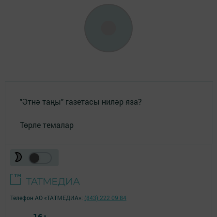
"Әтнә таңы" газетасы ниләр яза?
Төрле темалар
Телефон АО «ТАТМЕДИА»:
(843) 222 09 84
16+