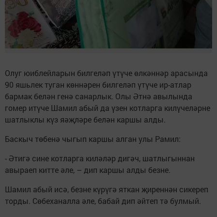
Олуг юиблейларын билгеләп үтүче өлкәннәр арасында
90 яшьлек туган көннәрен билгеләп үтүче ир-атлар
бармак белән генә санарлык. Олы Әтнә авылында
гомер итүче Шамил абый да үзен котларга килүчеләрне
шатлыклы күз яәҗләре белән каршы алды.
Баскыч төбенә чыгып каршы алган улы Рамил:
- Әтигә сине котларга киләләр дигәч, шатлыгыннан
авыраеп китте әле, – дип каршы алды безне.
Шамил абый исә, безне күрүгә яткан җиреннән сикереп
торды. Сөбеханалла әле, бабай дип әйтеп тә булмый.