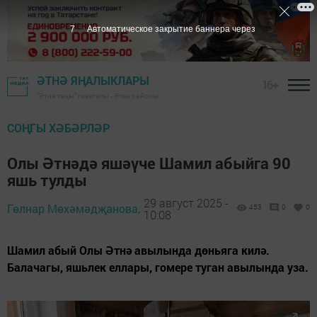
6
Автоматическое закрытие баннера через
ӘТНӘ ЯҢАЛЫКЛАРЫ
16+
"Әтнә таңы" газетасы - Әтнә районы
СОҢГЫ ХӘБӘРЛӘР
Олы Әтнәдә яшәүче Шамил абыйга 90
яшь тулды
29 август 2025 -
Гөлнар Мөхәмәдҗанова,
453
0
0
10:08
Шамил абый Олы Әтнә авылында дөньяга килә.
Балачагы, яшьлек еллары, гомере туган авылында уза.