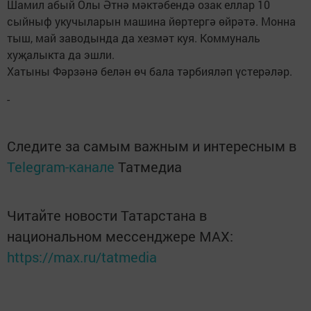
Шамил абый Олы Әтнә мәктәбендә озак еллар 10
сыйныф укучыларын машина йөртергә өйрәтә. Монна
тыш, май заводында да хезмәт куя. Коммуналь
хуҗалыкта да эшли.
Хатыны Фәрзәнә белән өч бала тәрбияләп үстерәләр.
-
Следите за самым важным и интересным в
Telegram-канале
Татмедиа
Читайте новости Татарстана в
национальном мессенджере MАХ:
https://max.ru/tatmedia