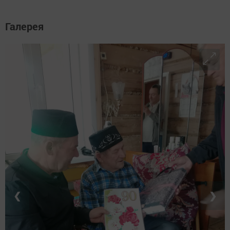
Галерея
❮
❯