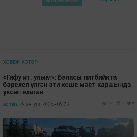
ХӘВЕФ-ХӘТӘР
«Гафу ит, улым»: Баласы питбайкта
бәрелеп үлгән әти кеше мәет каршында
үксеп елаган
admin,
29 август 2025 - 09:23
360
0
0