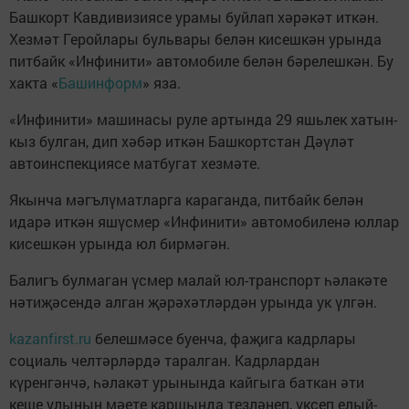
Башкорт Кавдивизиясе урамы буйлап хәрәкәт иткән.
Хезмәт Геройлары бульвары белән кисешкән урында
питбайк «Инфинити» автомобиле белән бәрелешкән. Бу
хакта «
Башинформ
» яза.
«Инфинити» машинасы руле артында 29 яшьлек хатын-
кыз булган, дип хәбәр иткән Башкортстан Дәүләт
автоинспекциясе матбугат хезмәте.
Якынча мәгълүматларга караганда, питбайк белән
идарә иткән яшүсмер «Инфинити» автомобиленә юллар
кисешкән урында юл бирмәгән.
Балигъ булмаган үсмер малай юл-транспорт һәлакәте
нәтиҗәсендә алган җәрәхәтләрдән урында ук үлгән.
kazanfirst.ru
белешмәсе буенча, фаҗига кадрлары
социаль челтәрләрдә таралган. Кадрлардан
күренгәнчә, һәлакәт урынында кайгыга баткан әти
кеше улының мәете каршында тезләнеп, үксеп елый-