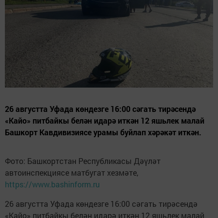
26 августта Уфада көндезге 16:00 сәгать тирәсендә
«Кайо» питбайкы белән идарә иткән 12 яшьлек малай
Башкорт Кавдивизиясе урамы буйлап хәрәкәт иткән.
Фото: Башкортстан Республикасы Дәүләт
автоинспекциясе матбугат хезмәте,
https://www.bashinform.ru
26 августта Уфада көндезге 16:00 сәгать тирәсендә
«Кайо» питбайкы белән идарә иткән 12 яшьлек малай