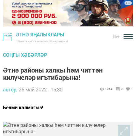
ӘТНӘ ЯҢАЛЫКЛАРЫ
16+
"Әтнә таңы" газетасы - Әтнә районы
СОҢГЫ ХӘБӘРЛӘР
Әтнә районы халкы hәм читтән
килүчеләр игътибарына!
автор,
26 май 2022 - 16:30
1064
0
1
Белми калмагыз!