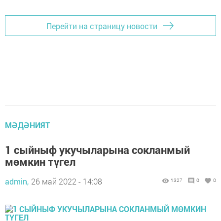
Перейти на страницу новости
МӘДӘНИЯТ
1 сыйныф укучыларына сокланмый
мөмкин түгел
admin,
26 май 2022 - 14:08
1327
0
0