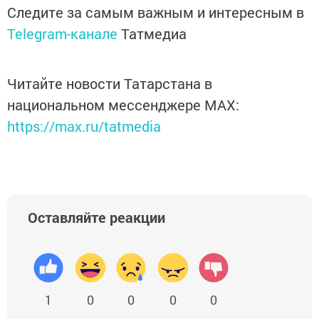
Следите за самым важным и интересным в
Telegram-канале
Татмедиа
Читайте новости Татарстана в
национальном мессенджере MАХ:
https://max.ru/tatmedia
Оставляйте реакции
1
0
0
0
0