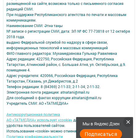
размещенной на сайте, возможна только с письменного согласия
редакций СМИ.
При поддержке Республиканского агентства по печати и массовым
коммуникациям.
Наименование СМИ: Әтнә таңы
№ записи о регистрации СМИ, дата: ЭЛ № ФС 77-73818 от 12 октября
2018 года.
выдано Федеральной службой по надзору в сфере связи,
информационных технологий и массовых коммуникаций
ФИО главного редактора: Мухамедзянова Гульнар Равилевна
Адрес редакции: 422750, Российская Федерация, Республика
Татарстан, Атнинский район, с. Большая Атня, ул. Октябрьская, д.9.
помещение 4.
Адрес учредителя: 420066, Российская Федерация, Республика
Татарстан, Г.Казань, ул.Декабристов, д.2
Телефон редакции: 8 (84369) 2-11-33; 2-11-34; 2-11-32.
Электронная почта редакции: atnatani@mail.ru
Для сообщений о фактах коррупции atnatani@maiil.ru
Учредитель СМИ: АО «ТАТМЕДИА»
Антикоррупционная политика
АО «ТАТМЕДИА» использует «cookie»
для персонализации сервисов и
Мы в Яндекс Дзен
удобства пользователей сайтом.
Использование «cookie» можно отменить в настройках браузера.
Подписаться
Политика конфиденциальности