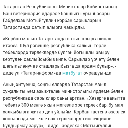
Татарстан Республикасы Министрлар Кабинетының
Баш ветеринария идарәсе башлыгы урынбасары
Габделхак Мотыйгуллин корбан сарыкларын
Татарстанда сатып алырга чакырды.
«Корбан малын Татарстанда сатып алырга киңәш
итәбез. Шул рәвешле, республика халкын төрле
төбәкләрдә терлекләрдә булган йогышлы авыру
кертүдән саклыйсыбыз килә. Сарыклар үрчетү белән
шөгыльләнүче якташларыбызга да ярдәм булыр», -
диде ул «Татар-информ»да
матбугат
очрашуында.
Аның әйтүенчә, соңгы елларда Татарстан Авыл
хуҗалыгы һәм азык-төлек министрлыгы ярдәме белән
республикада сарыклар саны арткан. «Хәзерге вакытта
төбәктә 300 меңгә якын мөгезле эре терлек бар, бу мал
халкыбызга җитәр дип уйлыйм. Корбан гаетенә әзерлек
көннәрендә мөгезле вак терлекләрдә инфекцияне
булдырмау зарур», - диде Габделхак Мотыйгуллин.