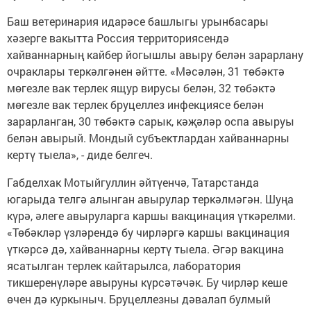
Баш ветеринария идарәсе башлыгы урынбасары
хәзерге вакытта Россия территориясендә
хайваннарның кайбер йогышлы авыру белән зарарлану
очраклары теркәлгәнен әйтте. «Мәсәлән, 31 төбәктә
мөгезле вак терлек ящур вирусы белән, 32 төбәктә
мөгезле вак терлек бруцеллез инфекциясе белән
зарарланган, 30 төбәктә сарык, кәҗәләр оспа авыруы
белән авырый. Мондый субъектлардан хайваннарны
кертү тыела», - диде белгеч.
Габделхак Мотыйгуллин әйтүенчә, Татарстанда
югарыда телгә алынган авырулар теркәлмәгән. Шуңа
күрә, әлеге авыруларга каршы вакцинация үткәрелми.
«Төбәкләр үзләрендә бу чирләргә каршы вакцинация
үткәрсә дә, хайваннарны кертү тыела. Әгәр вакцина
ясатылган терлек кайтарылса, лаборатория
тикшеренүләре авыруны күрсәтәчәк. Бу чирләр кеше
өчен дә куркыныч. Бруцеллезны дәвалап булмый