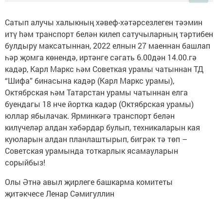
Сатып алучы халыкның хәвеф-хәтәрсезлеген тәэмин
итү hәм транспорт белән килеп сатучыларның тәртибен
булдыру максатыннан, 2022 елнын 27 маеннан башлап
һәр җомга көнендә, иртәнге сәгать 6.00дән 14.00.гә
кадәр, Карл Маркс һәм Советкая урамы чатыннан ТД
“Шифа” бинасына кадәр (Карл Маркс урамы),
Октябрская һәм Татарстан урамы чатыннан елга
буендагы 18 нче йортка кадәр (Октябрская урамы)
юллар ябылачак. Ярминкәгә транспорт белән
килүчеләр алдан хәбәрдар булып, техникаларын кая
куюларын алдан планлаштырып, бигрәк тә төп –
Советская урамында тоткарлык ясамауларын
сорыйбыз!
Олы Әтнә авыл җирлеге башкарма комитеты
җитәкчесе Ленар Сәмигуллин