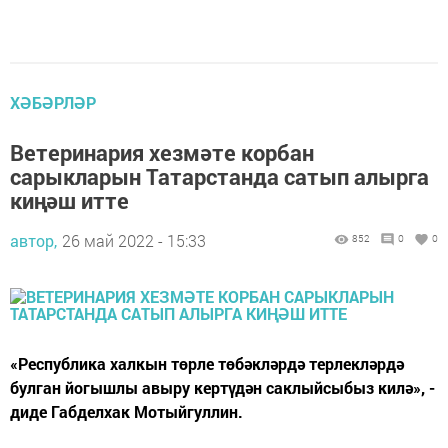
ХӘБӘРЛӘР
Ветеринария хезмәте корбан
сарыкларын Татарстанда сатып алырга
киңәш итте
автор,
26 май 2022 - 15:33
852
0
0
«Республика халкын төрле төбәкләрдә терлекләрдә
булган йогышлы авыру кертүдән саклыйсыбыз килә», -
диде Габделхак Мотыйгуллин.