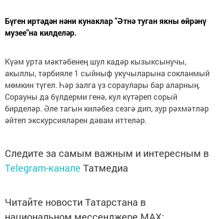
Бүген иртәдән нәни кунаклар "Әтнә туган якны өйрәнү
музее"на килделәр.
Күәм урта мәктәбенең шул кадәр кызыксынучы,
акыллы, тәрбияле 1 сыйныф укучыларына сокланмый
мөмкин түгел. Һәр залга үз сораулары бар аларның.
Сорауны да бүлдерми генә, кул күтәреп сорый
бирделәр. Әле тагын киләбез сезгә дип, зур рәхмәтләр
әйтеп экскурсияләрен дәвам иттеләр.
Следите за самым важным и интересным в
Telegram-канале
Татмедиа
Читайте новости Татарстана в
национальном мессенджере MАХ: