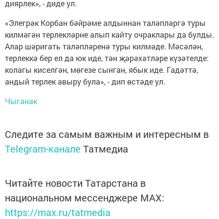
диярлек», - диде ул.
«Элегрәк Корбан бәйрәме алдыннан таләпләргә туры
килмәгән терлекләрне алып кайту очраклары да булды.
Алар шәригать таләпләренә туры килмәде. Мәсәлән,
терлеккә бер ел да юк иде, тән җәрәхәтләре күзәтелде:
колагы киселгән, мөгезе сынган, ябык иде. Гадәттә,
андый терлек авыру була», - дип өстәде ул.
Чыганак
Следите за самым важным и интересным в
Telegram-канале
Татмедиа
Читайте новости Татарстана в
национальном мессенджере MАХ:
https://max.ru/tatmedia