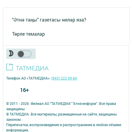
"Әтнә таңы" газетасы ниләр яза?
Төрле темалар
Телефон АО «ТАТМЕДИА»:
(843) 222 09 84
16+
© 2011 - 2026. Филиал АО "ТАТМЕДИА" "Атня-информ". Все права
защищены.
© ТАТМЕДИА. Все материалы, размещенные на сайте, защищены
законом.
Перепечатка, воспроизведение и распространение в любом объеме
информации,