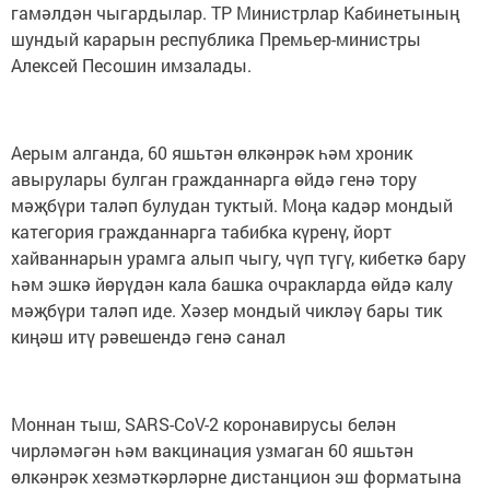
гамәлдән чыгардылар. ТР Министрлар Кабинетының
шундый карарын республика Премьер-министры
Алексей Песошин имзалады.
Аерым алганда, 60 яшьтән өлкәнрәк һәм хроник
авырулары булган гражданнарга өйдә генә тору
мәҗбүри таләп булудан туктый. Моңа кадәр мондый
категория гражданнарга табибка күренү, йорт
хайваннарын урамга алып чыгу, чүп түгү, кибеткә бару
һәм эшкә йөрүдән кала башка очракларда өйдә калу
мәҗбүри таләп иде. Хәзер мондый чикләү бары тик
киңәш итү рәвешендә генә санал
Моннан тыш, SARS-CoV-2 коронавирусы белән
чирләмәгән һәм вакцинация узмаган 60 яшьтән
өлкәнрәк хезмәткәрләрне дистанцион эш форматына