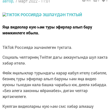
автор,
7 март 2022 - 11:01
900
0
0
Яңа видеолар кую һәм туры эфирлар алып бару
мөмкинлеге ябыла.
TikTok Россиядә эшчәнлеген туктата.
Социаль челтәрнең Twitter дагы аккаунтында шул хакта
хәбәр ителә.
Фейк яңалыклар турындагы карар кабул ителү сәбәпле,
безнең туры эфирлар алып баруны һәм яңа видео
куюны тыюдан кала башка чарабыз юк, диелә хәбәрдә.
«Без әлегә законны өйрәнәбез», дигән челтәр
җитәкчелеге.
Куелган видеоларны кую һәм смс хәбәр алмашу