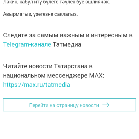
Ләкин, кабул итү бүлеге тәүлек буе эшлиячәк.
Авырмагыз, үзегезне саклагыз.
Следите за самым важным и интересным в
Telegram-канале
Татмедиа
Читайте новости Татарстана в
национальном мессенджере MАХ:
https://max.ru/tatmedia
Перейти на страницу новости