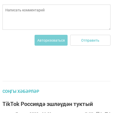
Отправить
Авторизоваться
СОҢГЫ ХӘБӘРЛӘР
TikTok Россиядә эшләүдән туктый