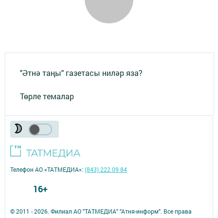
"Әтнә таңы" газетасы ниләр яза?
Төрле темалар
Телефон АО «ТАТМЕДИА»:
(843) 222 09 84
16+
© 2011 - 2026. Филиал АО "ТАТМЕДИА" "Атня-информ". Все права