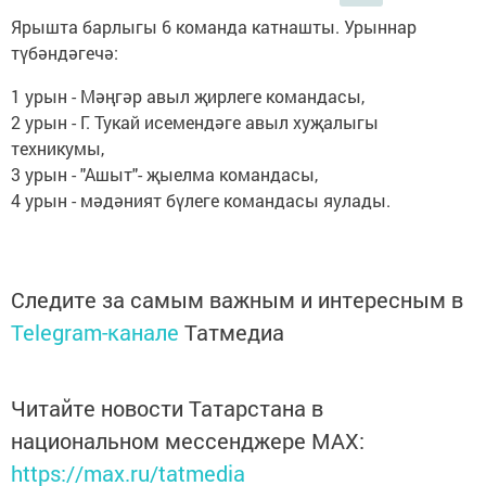
Ярышта барлыгы 6 команда катнашты. Урыннар
түбәндәгечә:
1 урын - Мәңгәр авыл җирлеге командасы,
2 урын - Г. Тукай исемендәге авыл хуҗалыгы
техникумы,
3 урын - "Ашыт"- җыелма командасы,
4 урын - мәдәният бүлеге командасы яулады.
Следите за самым важным и интересным в
Telegram-канале
Татмедиа
Читайте новости Татарстана в
национальном мессенджере MАХ:
https://max.ru/tatmedia