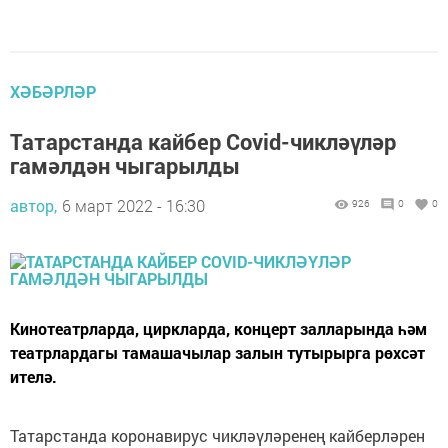
ХӘБӘРЛӘР
Татарстанда кайбер Covid-чикләүләр
гамәлдән чыгарылды
автор,
6 март 2022 - 16:30
926
0
0
Кинотеатрларда, циркларда, концерт залларында һәм
театрлардагы тамашачылар залын тутырырга рөхсәт
ителә.
Татарстанда коронавирус чикләүләренең кайберләрен