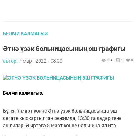
БЕЛМИ КАЛМАГЫЗ
Әтнә үзәк больницасының эш графигы
автор,
7 март 2022 - 08:00
984
0
0
Белми калмагыз.
Бүген 7 март көнне Әтнә үзәк больницасында эш
сәгате кыскартылган режимда, 13:30 га кадәр генә
эшлиләр. Ә иртәгә 8 март көнне больница ял итә.