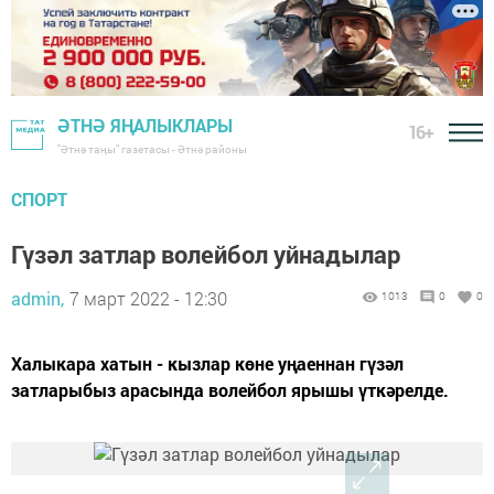
ӘТНӘ ЯҢАЛЫКЛАРЫ
16+
"Әтнә таңы" газетасы - Әтнә районы
СПОРТ
Гүзәл затлар волейбол уйнадылар
admin,
7 март 2022 - 12:30
1013
0
0
Халыкара хатын - кызлар көне уңаеннан гүзәл
затларыбыз арасында волейбол ярышы үткәрелде.