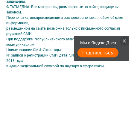
защищены.
© ТАТМЕДИА. Все материалы, размещенные на сайте, защищены
законом.
Перепечатка, воспроизведение и распространение в любом объеме
информации,
размещенной на сайте, возможна только с письменного согласия
редакций СМИ.
При поддержке Республиканского агентства по печати и массовым
Мы в Яндекс Дзен
коммуникациям.
Наименование СМИ: Әтнә таңы
Подписаться
№ записи о регистрации СМИ, дата: ЭЛ № ФС 77-73818 от 12 октября
2018 года.
выдано Федеральной службой по надзору в сфере связи,
информационных технологий и массовых коммуникаций
ФИО главного редактора: Мухамедзянова Гульнар Равилевна
Адрес редакции: 422750, Российская Федерация, Республика
Татарстан, Атнинский район, с. Большая Атня, ул. Октябрьская, д.9.
помещение 4.
Адрес учредителя: 420066, Российская Федерация, Республика
Татарстан, Г.Казань, ул.Декабристов, д.2
Телефон редакции: 8 (84369) 2-11-33; 2-11-34; 2-11-32.
Электронная почта редакции: atnatani@mail.ru
Для сообщений о фактах коррупции atnatani@maiil.ru
Учредитель СМИ: АО «ТАТМЕДИА»