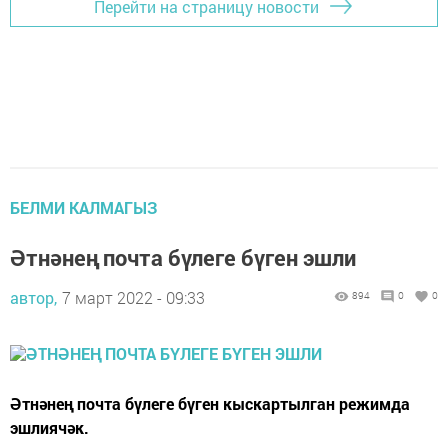
Перейти на страницу новости
БЕЛМИ КАЛМАГЫЗ
Әтнәнең почта бүлеге бүген эшли
автор,
7 март 2022 - 09:33
894
0
0
Әтнәнең почта бүлеге бүген кыскартылган режимда
эшлиячәк.