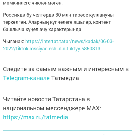
мөмкинлеге чикләнмәгән.
Россиядә бу челтәрдә 30 млн тирәсе кулланучы
теркәлгән. Аларның күпчелеге яшьләр, контент
башлыча күңел ачу характерында.
Чыганак:
https://intertat.tatar/news/kadak/06-03-
2022/tiktok-rossiyad-eshl-d-n-tuktyy-5850813
Следите за самым важным и интересным в
Telegram-канале
Татмедиа
Читайте новости Татарстана в
национальном мессенджере MАХ:
https://max.ru/tatmedia