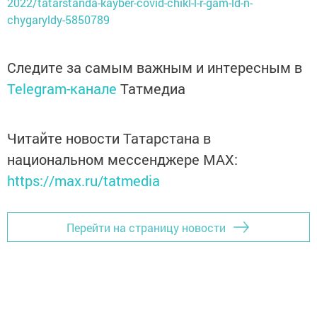
2022/tatarstanda-kayber-covid-chikl-l-r-gam-ld-n-
chygaryldy-5850789
Следите за самым важным и интересным в
Telegram-канале
Татмедиа
Читайте новости Татарстана в
национальном мессенджере MАХ:
https://max.ru/tatmedia
Перейти на страницу новости