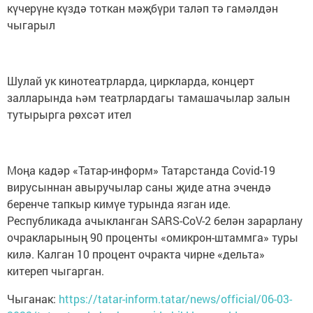
күчерүне күздә тоткан мәҗбүри таләп тә гамәлдән
чыгарыл
Шулай ук кинотеатрларда, циркларда, концерт
залларында һәм театрлардагы тамашачылар залын
тутырырга рөхсәт ител
Моңа кадәр «Татар-информ» Татарстанда Covid-19
вирусыннан авыручылар саны җиде атна эчендә
беренче тапкыр кимүе турында язган иде.
Республикада ачыкланган SARS-CoV-2 белән зарарлану
очракларының 90 проценты «омикрон-штаммга» туры
килә. Калган 10 процент очракта чирне «дельта»
китереп чыгарган.
Чыганак:
https://tatar-inform.tatar/news/official/06-03-