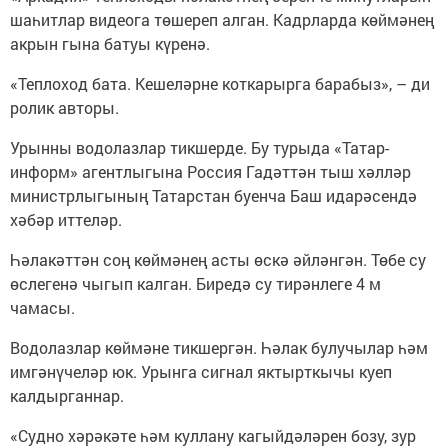
шаһитлар видеога төшереп алган. Кадрларда көймәнең
акрын гына батуы күренә.
«Теплоход бата. Кешеләрне коткарырга барабыз», – ди
ролик авторы.
Урынны водолазлар тикшерде. Бу турыда «Татар-
информ» агентлыгына Россия Гадәттән тыш хәлләр
министрлыгының Татарстан буенча Баш идарәсендә
хәбәр иттеләр.
Һәлакәттән соң көймәнең асты өскә әйләнгән. Төбе су
өслегенә чыгып калган. Биредә су тирәнлеге 4 м
чамасы.
Водолазлар көймәне тикшергән. Һәлак булучылар һәм
имгәнүчеләр юк. Урынга сигнал яктырткычы куеп
калдырганнар.
«Судно хәрәкәте һәм куллану кагыйдәләрен бозу, зур