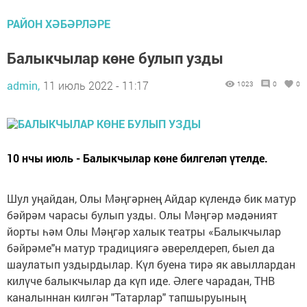
РАЙОН ХӘБӘРЛӘРЕ
Балыкчылар көне булып узды
admin,
11 июль 2022 - 11:17
1023
0
0
10 нчы июль - Балыкчылар көне билгеләп үтелде.
Шул уңайдан, Олы Мәңгәрнең Айдар күлендә бик матур
бәйрәм чарасы булып узды. Олы Мәңгәр мәдәният
йорты һәм Олы Мәңгәр халык театры «Балыкчылар
бәйрәме"н матур традициягә әверелдереп, быел да
шаулатып уздырдылар. Күл буена тирә як авыллардан
килүче балыкчылар да күп иде. Әлеге чарадан, ТНВ
каналыннан килгән "Татарлар" тапшыруының