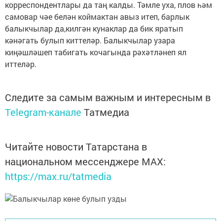
корреспондентлары да таң калды. Тәмле уха, плов һәм
самовар чәе белән коймактан авыз итеп, барлык
балыкчылар да,килгән кунаклар да бик яратып
кәнәгать булып киттеләр. Балыкчылар узара
киңәшләшеп табигать кочагында рәхәтләнеп ял
иттеләр.
Следите за самым важным и интересным в
Telegram-канале
Татмедиа
Читайте новости Татарстана в
национальном мессенджере MАХ:
https://max.ru/tatmedia