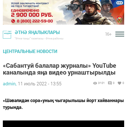
ӘТНӘ ЯҢАЛЫКЛАРЫ
16+
"Әтнә таңы" газетасы - Әтнә районы
ЦЕНТРАЛЬНЫЕ НОВОСТИ
«Сабантуй балалар журналы» YouTube
каналында яңа видео урнаштырылды
admin,
11 июль 2022 - 13:55
3101
0
0
«Шәвәлидән сора»уның чыгарылышы йорт хайваннары
турында.