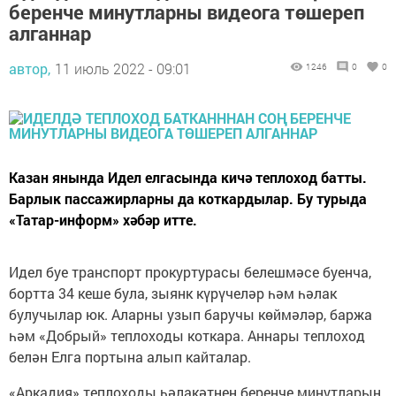
беренче минутларны видеога төшереп
алганнар
автор,
11 июль 2022 - 09:01
1246
0
0
Казан янында Идел елгасында кичә теплоход батты.
Барлык пассажирларны да коткардылар. Бу турыда
«Татар-информ» хәбәр итте.
Идел буе транспорт прокуртурасы белешмәсе буенча,
бортта 34 кеше була, зыянк күрүчеләр һәм һәлак
булучылар юк. Аларны узып баручы көймәләр, баржа
һәм «Добрый» теплоходы коткара. Аннары теплоход
белән Елга портына алып кайталар.
«Аркадия» теплоходы һәлакәтнең беренче минутларын