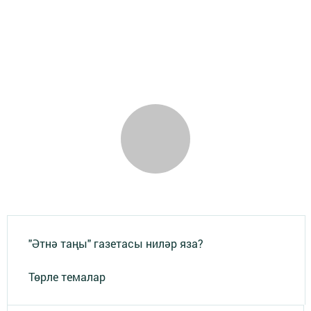
"Әтнә таңы" газетасы ниләр яза?
Төрле темалар