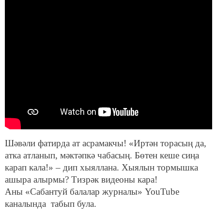
Шәвәли фатирда ат асрамакчы! «Иртән торасың да,
атка атланып, мәктәпкә чабасың. Бөтен кеше сиңа
карап кала!» – дип хыяллана. Хыялын тормышка
ашыра алырмы? Тизрәк видеоны кара!
Аны
«Сабантуй балалар журналы» YouTube
каналында табып була.