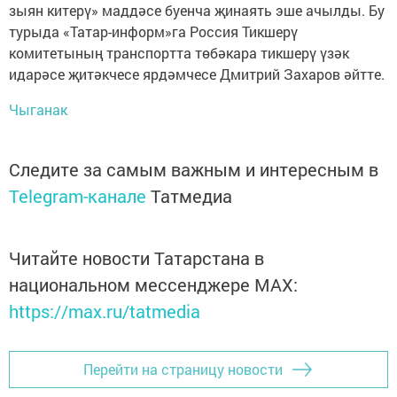
зыян китерү» маддәсе буенча җинаять эше ачылды. Бу
турыда «Татар-информ»га Россия Тикшерү
комитетының транспортта төбәкара тикшерү үзәк
идарәсе җитәкчесе ярдәмчесе Дмитрий Захаров әйтте.
Чыганак
Следите за самым важным и интересным в
Telegram-канале
Татмедиа
Читайте новости Татарстана в
национальном мессенджере MАХ:
https://max.ru/tatmedia
Перейти на страницу новости