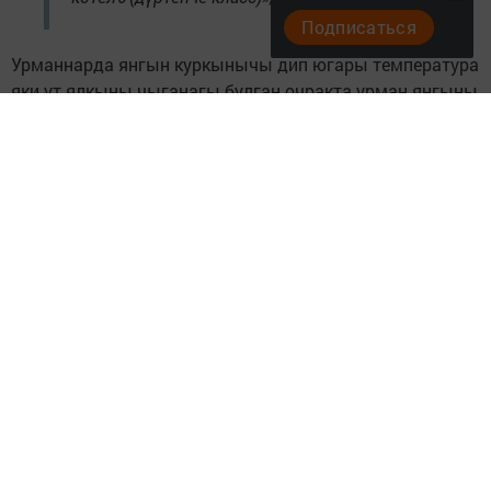
Подписаться
Урманнарда янгын куркынычы дип югары температура
яки ут ялкыны чыганагы булган очракта урман янгыны
чыгу ихтималы булган шартларны атыйлар. Барлыгы
биш классны аералар.
Дүртенче класслы янгын куркынычы вакытында
ылыслы яшь урманнарда, зыян күргән урман
участокларында, торфлы җирләрдә, шулай ук корыган
үләнле урыннарда, агач ябалдашлары астында учак
ягу тыела. Моннан тыш, яна торган шырпылар, тәмәке
төпчекләрен ташларга, тәмәке тарту торбаларыннан
кайнар көлне коярга, ау вакытында яна торган яки эри
торган материаллардан ясалган әйбер кулланырга,
шулай ук майлы яки яна торган матдәләр сеңдерелгән
материалларны тиешле булмаган урыннарда
калдырырга ярамый.