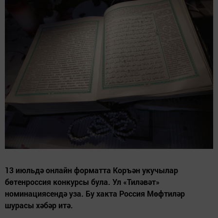
13 июльдә онлайн форматта Коръән укучылар
бөтенроссия конкурсы була. Ул «Тиләвәт»
номинациясендә уза. Бу хакта Россия Мөфтиләр
шурасы хәбәр итә.