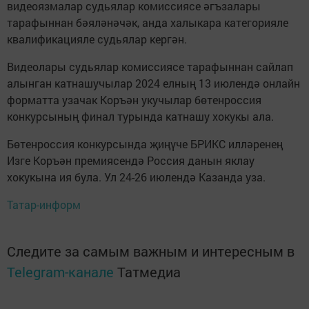
видеоязмалар судьялар комиссиясе әгъзалары
тарафыннан бәяләнәчәк, анда халыкара категорияле
квалификацияле судьялар кергән.
Видеолары судьялар комиссиясе тарафыннан сайлап
алынган катнашучылар 2024 елның 13 июлендә онлайн
форматта узачак Коръән укучылар бөтенроссия
конкурсының финал турында катнашу хокукы ала.
Бөтенроссия конкурсында җиңүче БРИКС илләренең
Изге Коръән премиясендә Россия данын яклау
хокукына ия була. Ул 24-26 июлендә Казанда уза.
Татар-информ
Следите за самым важным и интересным в
Telegram-канале
Татмедиа