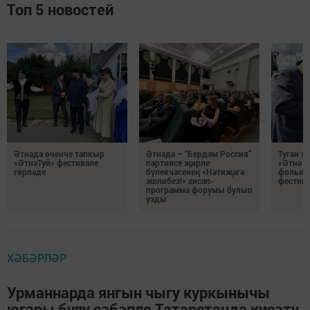
Топ 5 новостей
Әтнәдә өченче тапкыр
Әтнәдә – “Бердәм Россия”
Туган 
«ӘтнәТуй» фестивале
партиясе җирле
«Әтнә т
гөрләде
бүлекчәсенең «Нәтиҗәгә
фолькл
эшлибез!» хисап-
фестивп
программа форумы булып
узды
ХӘБӘРЛӘР
Урманнарда янгын чыгу куркынычы
югары булу сәбәпле Татарстанда кисәтү