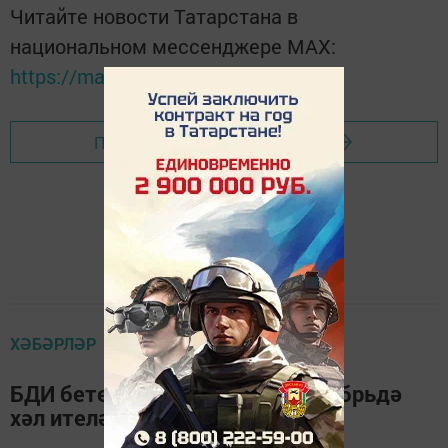
Читайте новости Татарстана в
национальном мессенджере MАХ:
https://max.ru/tatmedia
Перейти на страницу новости
ХӘБӘРЛӘР
БДИ бетерелерме-юкмы - октябрьдә
хәл ителәчәк