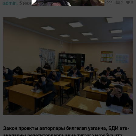
admin,
5 июль 2024 - 14:05
502
0
0
Закон проекты авторлары билгеләп узганча, БДИ ата-
аналарны репетиторларга акча түгәргә мәҗбүр итә.