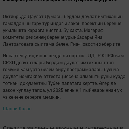
Октябрьдә Дәүләт Думасы бердәм дәүләт имтиханын
гамәлдән чыгару турындагы закон проектын беренче
укылышта карарга ниятли. Бу хакта, Мәгариф
комитеты рәисенең беренче урынбасары Яна
Лантратовага сылтама белән, Риа-Новости хәбәр итә.
Искәртеп үтик, июнь аенда өч партия - ЛДПР, КПРФ һәм
СРЗП депутатлары Бердәм дәүләт имтиханын төп
гомуми һәм урта белем бирү программалары буенча
дәүләт йомгаклау аттестациясенә алмаштыруны күздә
тоткан документны Түбән палатага кертте. Әгәр дә
закон хуплау тапса, ул 2025 елның 1 гыйнварыннан ук
үз көченә керергә мөмкин.
Шәһри Казан
Следите за самым важным и интересным в