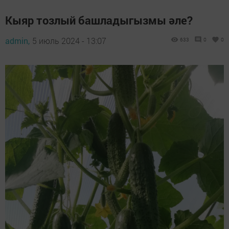
Кыяр тозлый башладыгызмы әле?
admin,
5 июль 2024 - 13:07
633
0
0