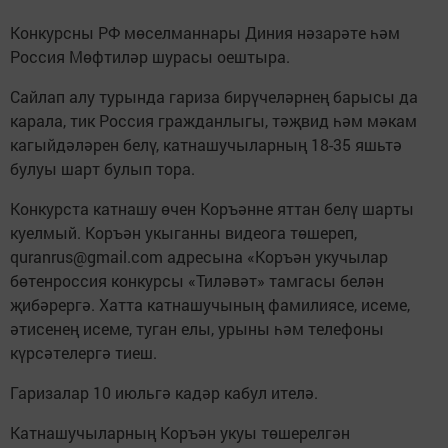
Конкурсны РФ мөселманнары Диния нәзарәте һәм
Россия Мөфтиләр шурасы оештыра.
Сайлап алу турында гариза бирүчеләрнең барысы да
карала, тик Россия гражданлыгы, тәҗвид һәм мәкам
кагыйдәләрен белү, катнашучыларның 18-35 яшьтә
булуы шарт булып тора.
Конкурста катнашу өчен Коръәнне яттан белү шарты
куелмый. Коръән укыганны видеога төшереп,
quranrus@gmail.com адресына «Коръән укучылар
бөтенроссия конкурсы «Тиләвәт» тамгасы белән
җибәрергә. Хатта катнашучының фамилиясе, исеме,
әтисенең исеме, туган елы, урыны һәм телефоны
күрсәтелергә тиеш.
Гаризалар 10 июльгә кадәр кабул ителә.
Катнашучыларның Коръән укуы төшерелгән