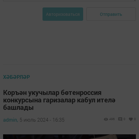
Отправить
Авторизоваться
ХӘБӘРЛӘР
Коръән укучылар бөтенроссия
конкурсына гаризалар кабул ителә
башлады
admin,
5 июль 2024 - 16:35
496
0
0