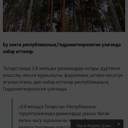
Бу хакта республиканың Гидрометеорология үзәгендә
хәбәр иттеләр.
Татарстанда 2-8 июльдә урманнарда югары дүртенче
класслы янгын куркынычы фаразлана, шторм кисәтүе
игълан ителә, дип хәбәр иттеләр республиканың
Гидрометеорология үзәгендә.
«2-8 июльдә Татарстан Республикасы
территориясендә урманнарда урыны белән
янгын чыгу куркынычы югары булыр дип
Мы в Яндекс Дзен
көтелә (дүртенче класс)», — диелә хәбәрдә.