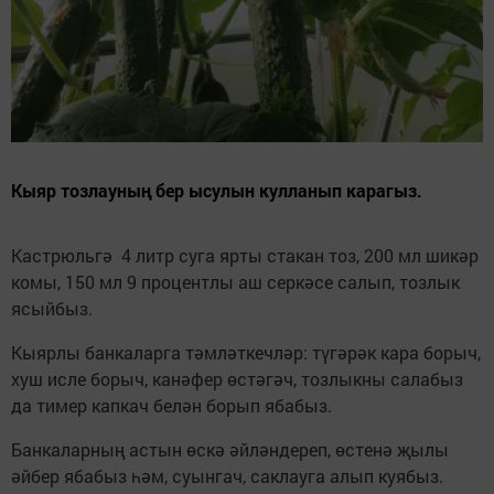
Кыяр тозлауның бер ысулын кулланып карагыз.
Кастрюльгә 4 литр суга ярты стакан тоз, 200 мл шикәр
комы, 150 мл 9 процентлы аш серкәсе салып, тозлык
ясыйбыз.
Кыярлы банкаларга тәмләткечләр: түгәрәк кара борыч,
хуш исле борыч, канәфер өстәгәч, тозлыкны салабыз
да тимер капкач белән борып ябабыз.
Банкаларның астын өскә әйләндереп, өстенә җылы
әйбер ябабыз һәм, суынгач, саклауга алып куябыз.