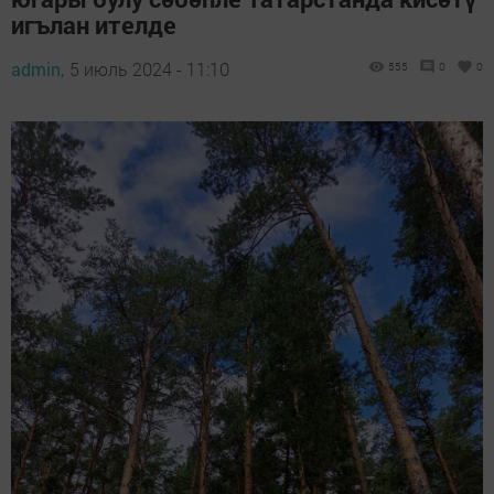
игълан ителде
admin,
5 июль 2024 - 11:10
555
0
0