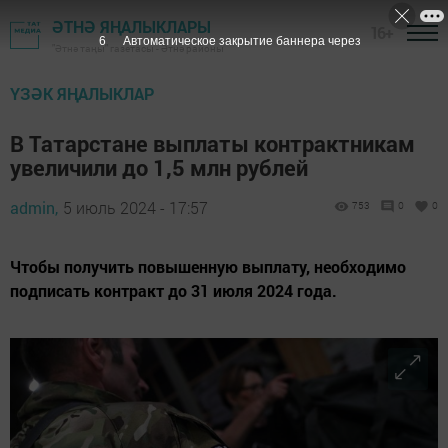
ӘТНӘ ЯҢАЛЫКЛАРЫ
16+
5
Автоматическое закрытие баннера через
"Әтнә таңы" газетасы - Әтнә районы
ҮЗӘК ЯҢАЛЫКЛАР
В Татарстане выплаты контрактникам
увеличили до 1,5 млн рублей
admin,
5 июль 2024 - 17:57
753
0
0
Чтобы получить повышенную выплату, необходимо
подписать контракт до 31 июля 2024 года.