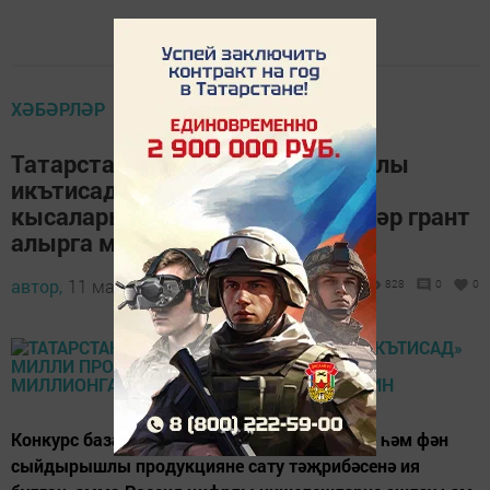
ХӘБӘРЛӘР
Татарстан компанияләре «Цифрлы
икътисад» милли программасы
кысаларында 20 миллионга кадәр грант
алырга мөмкин
автор,
11 май 2022 - 09:10
828
0
0
Конкурс базарда уңай эшлекле репутациягә һәм фән
сыйдырышлы продукцияне сату тәҗрибәсенә ия