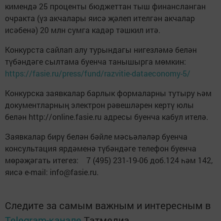
кимендә 25 проценты бюджеттан тыш финансланган
очракта (үз акчалары яисә җәлеп ителгән акчалар
исәбенә) 20 млн сумга кадәр тәшкил итә.
Конкурста сайлап алу турындагы нигезләмә белән
түбәндәге сылтама буенча танышырга мөмкин:
https://fasie.ru/press/fund/razvitie-dataeconomy-5/
Конкурска заявкалар барлык формаларны тутыру һәм
документларның электрон рәвешләрен кертү юлы
белән http://online.fasie.ru адресы буенча кабул ителә.
Заявкалар бирү белән бәйле мәсьәләләр буенча
консультация ярдәменә түбәндәге телефон буенча
мөрәҗәгать итегез: 7 (495) 231-19-06 доб.124 һәм 142,
яисә e-mail: info@fasie.ru.
Следите за самым важным и интересным в
Telegram-канале
Татмедиа