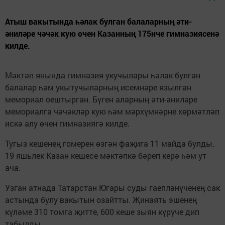
Атыш вакытында һәлак булган балаларның әти-
әниләре чәчәк кую өчен Казанның 175нче гимназиясенә
килде.
Мәктәп янында гимназия укучылары һәлак булган
балалар һәм укытучыларның исемнәре язылган
мемориал оештырган. Бүген аларның әти-әниләре
мемориалга чәчәкләр кую һәм мәрхүмнәрне хөрмәтләп
искә алу өчен гимназиягә килде.
Тугыз кешенең гомерен өзгән фаҗига 11 майда булды.
19 яшьлек Казан кешесе мәктәпкә бәреп керә һәм ут
ача.
Узган атнада Татарстан Югары суды гаепләнүченең сак
астында булу вакытын озайтты. Җинаять эшенең
күләме 310 томга җитте, 600 кеше зыян күрүче дип
табылды.