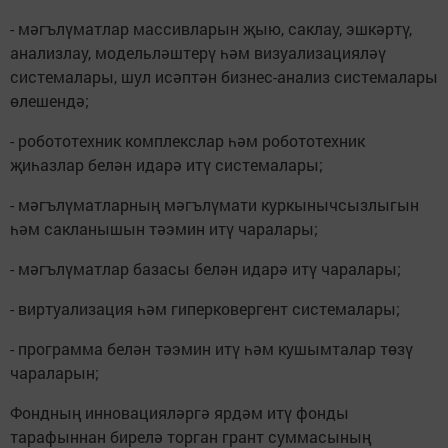
- мәгълүматлар массивларын җыю, саклау, эшкәртү,
анализлау, модельләштерү һәм визуализацияләү
системалары, шул исәптән бизнес-анализ системалары
өлешендә;
- робототехник комплекслар һәм робототехник
җиһазлар белән идарә итү системалары;
- мәгълүматларның мәгълүмати куркынычсызлыгын
һәм сакланышын тәэмин итү чаралары;
- мәгълүматлар базасы белән идарә итү чаралары;
- виртуализация һәм гиперковергент системалары;
- программа белән тәэмин итү һәм кушымталар төзү
чараларын;
Фондның инновацияләргә ярдәм итү фонды
тарафыннан бирелә торган грант суммасының