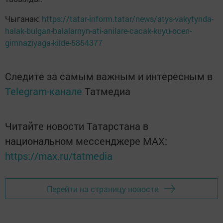
Чыганак:
https://tatar-inform.tatar/news/atys-vakytynda-
halak-bulgan-balalarnyn-ati-anilare-cacak-kuyu-ocen-
gimnaziyaga-kilde-5854377
Следите за самым важным и интересным в
Telegram-канале
Татмедиа
Читайте новости Татарстана в
национальном мессенджере MАХ:
https://max.ru/tatmedia
Перейти на страницу новости