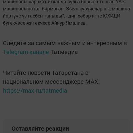
машинасы хәрәкәт иткәндә сулга борыла торган УАЗ
машинасына юл бирмәгән. Зыян күрүчеләр юк, машина
йөртүче үз гаебен таныды", - дип хәбәр итте ЮХИДИ
бүгекчәсе җитәкчесе Айнур Ямалиев.
Следите за самым важным и интересным в
Telegram-канале
Татмедиа
Читайте новости Татарстана в
национальном мессенджере MАХ:
https://max.ru/tatmedia
Оставляйте реакции