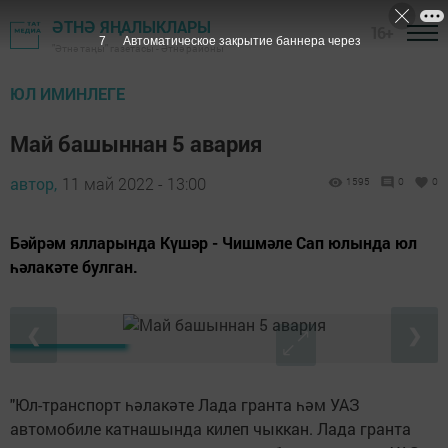
ӘТНӘ ЯҢАЛЫКЛАРЫ
16+
6
Автоматическое закрытие баннера через
"Әтнә таңы" газетасы - Әтнә районы
ЮЛ ИМИНЛЕГЕ
Май башыннан 5 авария
автор,
11 май 2022 - 13:00
1595
0
0
Бәйрәм ялларында Күшәр - Чишмәле Сап юлында юл
һәлакәте булган.
❮
❯
"Юл-транспорт һәлакәте Лада гранта һәм УАЗ
автомобиле катнашында килеп чыккан. Лада гранта