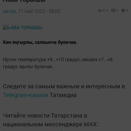
автор,
11 май 2022 - 08:05
910
0
0
Көн яңгырлы, салкынча булачак.
Иртән температура +9...+10 градус, көндез +7...+8
градус җылы булачак.
Следите за самым важным и интересным в
Telegram-канале
Татмедиа
Читайте новости Татарстана в
национальном мессенджере MАХ: