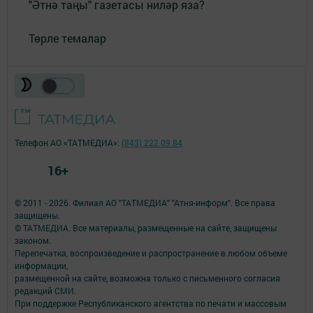
"Әтнә таңы" газетасы ниләр яза?
Төрле темалар
Телефон АО «ТАТМЕДИА»:
(843) 222 09 84
16+
© 2011 - 2026. Филиал АО "ТАТМЕДИА" "Атня-информ". Все права
защищены.
© ТАТМЕДИА. Все материалы, размещенные на сайте, защищены
законом.
Перепечатка, воспроизведение и распространение в любом объеме
информации,
размещенной на сайте, возможна только с письменного согласия
редакций СМИ.
При поддержке Республиканского агентства по печати и массовым