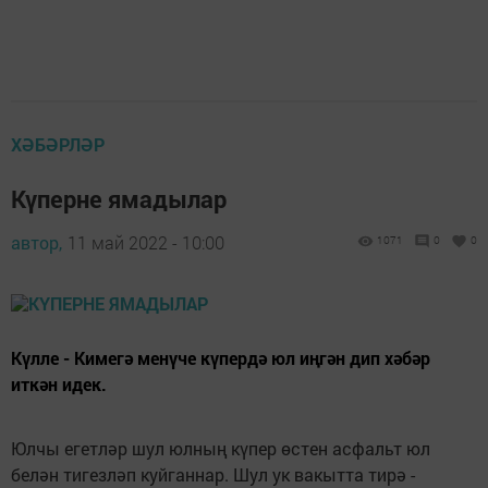
ХӘБӘРЛӘР
Күперне ямадылар
автор,
11 май 2022 - 10:00
1071
0
0
Күлле - Кимегә менүче күпердә юл иңгән дип хәбәр
иткән идек.
Юлчы егетләр шул юлның күпер өстен асфальт юл
белән тигезләп куйганнар. Шул ук вакытта тирә -