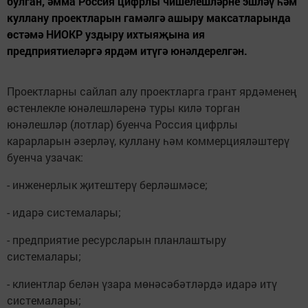
булган, әмма Россия цифрлы чишелешләрне эшләү һәм
куллану проектларын гамәлгә ашыру максатларында
өстәмә НИОКР уздыру ихтыяҗына ия
предприятиеләргә ярдәм итүгә юнәлдерелгән.
Проектларны сайлап алу проектларга грант ярдәменең
өстенлекле юнәлешләренә туры килә торган
юнәлешләр (лотлар) буенча Россия цифрлы
карарларын әзерләү, куллану һәм коммерцияләштерү
буенча узачак:
- инженерлык җитештерү берләшмәсе;
- идарә системалары;
- предприятие ресурсларын планлаштыру
системалары;
- клиентлар белән үзара мөнәсәбәтләрдә идарә итү
системалары;