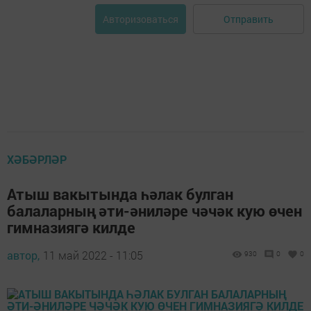
Отправить
Авторизоваться
ХӘБӘРЛӘР
Атыш вакытында һәлак булган
балаларның әти-әниләре чәчәк кую өчен
гимназиягә килде
автор,
11 май 2022 - 11:05
930
0
0