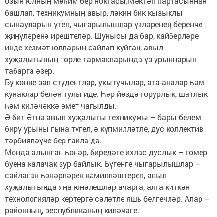
озын юлның мөһим бер ноктасы.Мәктәп партасыннан
башлап, техникумның авыр, ләкин бик кызыклы
сынауларын үтеп, чыгарылышлар үзләренең беренче
җиңүләренә ирештеләр. Шунысы да бар, кайберләре
инде хезмәт юлларын сайлап куйган, авыл
хуҗалыгының төрле тармакларында үз урыннарын
табарга әзер.
Бу көнне зал студентлар, укытучылар, ата-аналар һәм
кунаклар белән тулы иде. Һәр йөздә горурлык, шатлык
һәм киләчәккә өмет чагылды.
Ә бит Әтнә авыл хуҗалыгы тех­никумы – бары белем
бирү урыны гына түгел, ә күп­милләтле, дус коллектив
тәр­бияләүче бер гаилә дә.
Монда алынган һөнәр, биредәге ихлас дуслык – гомер
буена калачак зур байлык. Бүгенге чыгарылышлар –
сайлаган һөнәрләрен камилләштереп, авыл
хуҗалыгында яңа юнәлешләр ачарга, алга киткән
технологияләр кертергә сәләтле яшь белгечләр. Алар –
районның, республиканың киләчәге.