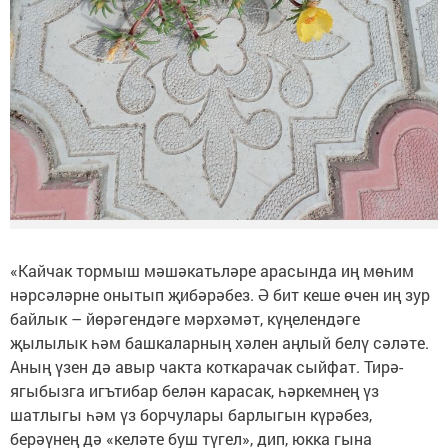
«Кайчак тормыш мәшәкатьләре арасында иң мөһим
нәрсәләрне онытып җибәрәбез. Ә бит кеше өчен иң зур
байлык – йөрәгендәге мәрхәмәт, күңелендәге
җылылык һәм башкаларның хәлен аңлый белү сәләте.
Аның үзен дә авыр чакта коткарачак сыйфат. Тирә-
ягыбызга игътибар белән карасак, һәркемнең үз
шатлыгы һәм үз борчулары барлыгын күрәбез,
берәүнең дә «келәте буш түгел», дип, юкка гына