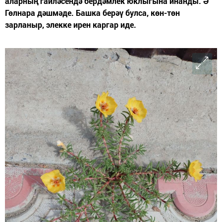
аларның гаиләсендә бердәмлек юклыгына инанды. Ә
Гөлнара дәшмәде. Башка берәү булса, көн-төн
зарланыр, элекке ирен каргар иде.