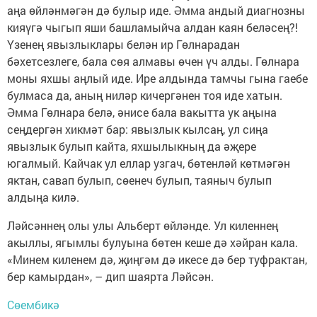
аңа өйләнмәгән дә булыр иде. Әмма андый диагнозны
кияүгә чыгып яши башламыйча алдан каян беләсең?!
Үзенең явызлыклары белән ир Гөлнарадан
бәхетсезлеге, бала сөя алмавы өчен үч алды. Гөлнара
моны яхшы аңлый иде. Ире алдында тамчы гына гаебе
булмаса да, аның ниләр кичергәнен тоя иде хатын.
Әмма Гөлнара белә, әнисе бала вакытта ук аңына
сеңдергән хикмәт бар: явызлык кылсаң, ул сиңа
явызлык булып кайта, яхшылыкның да әҗере
югалмый. Кайчак ул еллар узгач, бөтенләй көтмәгән
яктан, савап булып, сөенеч булып, таяныч булып
алдыңа килә.
Ләйсәннең олы улы Альберт өйләнде. Ул киленнең
акыллы, ягымлы булуына бөтен кеше дә хәйран кала.
«Минем киленем дә, җиңгәм дә икесе дә бер туфрактан,
бер камырдан», – дип шаярта Ләйсән.
Сөембикә