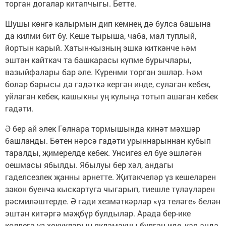
торган догалар китапчыгы. Бетте.
Шушы көнгә калырмын дип кемнең дә булса башына
да килми бит бу. Кеше тырыша, чаба, мал туплый,
йортын карый. Хатын-кызның эшкә киткәнче һәм
эштән кайткач та башкарасы күпме бурычлары,
вазыйфалары бар әле. Күренми торган эшләр. Һәм
болар барысы да гадәткә кергән инде, сулаган кебек,
уйлаган кебек, кашыкны уң кулыңа тотып ашаган кебек
гадәти.
Ә бер ай элек Гөлнара тормышында кинәт мәхшәр
башланды. Бөтен нәрсә гадәти урыннарыннан кубып
таралды, җимерелде кебек. Унсигез ел буе эшләгән
оешмасы ябылды. Ябылуы бер хәл, андагы
гаделсезлек җанны әрнетте. Җитәкчеләр үз кешеләрен
закон буенча кыскартуга чыгарып, тиешле түләүләрен
рәсмиләштерде. Ә гади хезмәткәрләр «үз теләге» белән
эштән китәргә мәҗбүр булдылар. Арада бер-ике
коллега үз хокукларын якламакчы булган иде, кая анда.