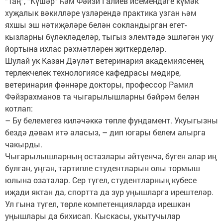
“Таң”, “Күшәр” һәм Фәйзи Галиев исемендәге күмәк
хуҗалык вәкилләре үзләрендә практика узган һәм
яхшы эш нәтиҗәләре белән сокландырган егет-
кызларны бүләкләделәр, тыгыз элемтәдә эшләгән уку
йортына ихлас рәхмәтләрен җиткерделәр.
Шулай ук Казан Дәүләт ветеринария академиясенең
терлекчелек технологиясе кафедрасы мөдире,
ветеринария фәннәре докторы, профессор Рамил
Фәйзрахманов та чыгарылышларны бәйрәм белән
котлап:
– Бу белемегез киләчәккә төпле фундамент. Укуыгызны
бездә дәвам итә аласыз, – дип югары белем алырга
чакырды.
Чыгарылышларның остазлары әйтүенчә, бүген алар иң
булган, уңган, тәртипле студентларын олы тормыш
юлына озаталар. Сер түгел, студентларның күбесе
иҗади яктан да, спортта да зур уңышларга ирештеләр.
Ул гына түгел, төрле компетенцияләрдә ирешкән
уңышлары да бихисап. Кыскасы, укытучылар