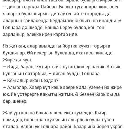
– дип аптырады Ләйсән. Башка туганнары җиңгәсен
якларга булышырмы дип әйтеп-әйтеп карады да,
аларның гаиләсендә бердәмлек юклыгына инанды. Ә
Гөлнара дәшмәде. Башка берәү булса, көн-төн
зарланыр, элекке ирен каргар иде.
Яз җиткәч, алар авылдагы йортка күчеп торырга
булдылар. Өй искергән булса да, ихатасы киң иде.
Җире дә мул.
– Әйдә, бәрәңге утыртыйк, суган, кишер чәчик. Артык
булганын сатарбыз, – дигән булды Гөлнара.
– Кем алыр икән бездән?
– Алырлар. Хәзер күп кеше әзерне ала, үзенең йә җире
юк, йә үстерергә вакыты җитми. Ә безнең барысы да
бар, шөкер.
Җәй уртасына бакча яшеллеккә күмелде. Кыяр,
помидор, борычлар күз явын алырлык булып үсеп
яталар. Яздан ук Гөлнара район базарына йөреп укроп,