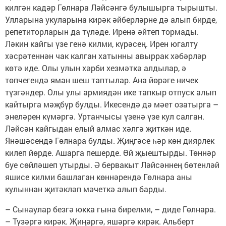
килгән кадәр Гөлнара Ләйсәнгә булышырга тырышты.
Улларына укуларына кирәк әйберләрне дә алып бирде,
репетиторларын да түләде. Иренә әйтеп тормады.
Ләкин кайгы үзе генә килми, күрәсең. Ирен югалту
хәсрәтеннән чак калган хатынны авыррак хәбәрләр
көтә иде. Олы улын хәрби хезмәткә алдылар, ә
төпчегендә яман шеш таптылар. Ана йөрәге ничек
түзгәндер. Олы улы армиядән ике тапкыр отпуск алып
кайтырга мәҗбүр булды. Икесендә дә мәет озатырга –
энеләрен күмәргә. Уртанчысы үзенә үзе кул салган.
Ләйсән кайгыдан елый алмас хәлгә җиткән иде.
Янәшәсендә Гөлнара булды. Җиңгәсе һәр көн диярлек
килеп йөрде. Ашарга пешерде. Өй җыештырды. Төннәр
буе сөйләшеп утырды. Ә бервакыт Ләйсәннең бөтенләй
яшисе килми башлаган көннәрендә Гөлнара аны
кулыннан җитәкләп мәчеткә алып барды.
– Сынаулар безгә юкка гына бирелми, – диде Гөлнара.
– Түзәргә кирәк. Җиңәргә, яшәргә кирәк. Альберт