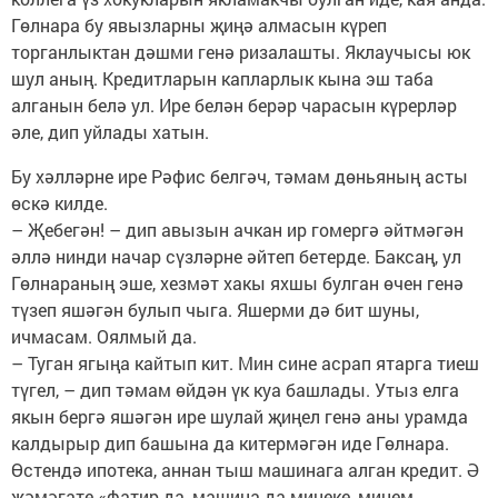
Гөлнара бу явызларны җиңә алмасын күреп
торганлыктан дәшми генә ризалашты. Яклаучысы юк
шул аның. Кредитларын капларлык кына эш таба
алганын белә ул. Ире белән берәр чарасын күрерләр
әле, дип уйлады хатын.
Бу хәлләрне ире Рәфис белгәч, тәмам дөньяның асты
өскә килде.
– Җебегән! – дип авызын ачкан ир гомергә әйтмәгән
әллә нинди начар сүзләрне әйтеп бетерде. Баксаң, ул
Гөлнараның эше, хезмәт хакы яхшы булган өчен генә
түзеп яшәгән булып чыга. Яшерми дә бит шуны,
ичмасам. Оялмый да.
– Туган ягыңа кайтып кит. Мин сине асрап ятарга тиеш
түгел, – дип тәмам өйдән үк куа башлады. Утыз елга
якын бергә яшәгән ире шулай җиңел генә аны урамда
калдырыр дип башына да китермәгән иде Гөлнара.
Өстендә ипотека, аннан тыш машинага алган кредит. Ә
җәмәгате «фатир да, машина да минеке, минем