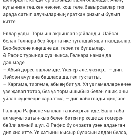
кулыннан төшкән чәкчәк, кош теле, бавырсаклар тиз
арада сатып алучыларның яраткан ризыгы булып
китте.
Еллар узды. Тормыш акрынлап җайланды. Ләйсән
белән Гөлнара бер йортта ике тугандай яшәп калдылар.
Бер-берсенә киңәшче дә, терәк тә булдылар.
Ә Рәфис турында сүз чыкса, Гөлнара һаман да
дәшмәде.
– Абый дөрес эшләмәде. Үкенер әле, үкенер... – дип,
Ләйсән ачулана башласа да, гел туктатты.
– Каргама, тиргәмә, абыең бит ул. Ул үз гамәлләре өчен
үзе җавап тотар, без үз тормышыбыз белән яшик, аны
уйлап күңелеңне каралтма, – дип кабатлады җиңгәсе.
Гөлнара Рәфисне чынлап та кичергән иде. Бала таба
алмаучы хатын-кыз белән бөтен ир кеше дә гомерен
бәйли алмый шул. Ә Рәфис бу очракта үзен алданган
дип хис итте. Ул хатыны кысыр буласын алдан белсә,