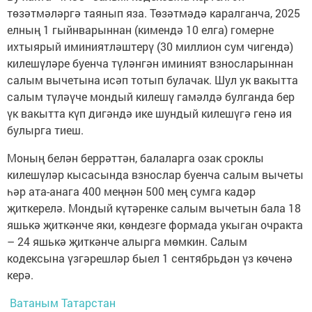
төзәтмәләргә таянып яза. Төзәтмәдә каралганча, 2025
елның 1 гыйнварыннан (кимендә 10 елга) гомерне
ихтыярый иминиятләштерү (30 миллион сум чигендә)
килешүләре буенча түләнгән иминият взносларыннан
салым вычетына исәп тотып булачак. Шул ук вакытта
салым түләүче мондый килешү гамәлдә булганда бер
үк вакытта күп дигәндә ике шундый килешүгә генә ия
булырга тиеш.
Моның белән беррәттән, балаларга озак сроклы
килешүләр кысасында взнослар буенча салым вычеты
һәр ата-анага 400 меңнән 500 мең сумга кадәр
җиткерелә. Мондый күтәренке салым вычетын бала 18
яшькә җиткәнче яки, көндезге формада укыган очракта
– 24 яшькә җиткәнче алырга мөмкин. Салым
кодексына үзгәрешләр быел 1 сентябрьдән үз көченә
керә.
Ватаным Татарстан