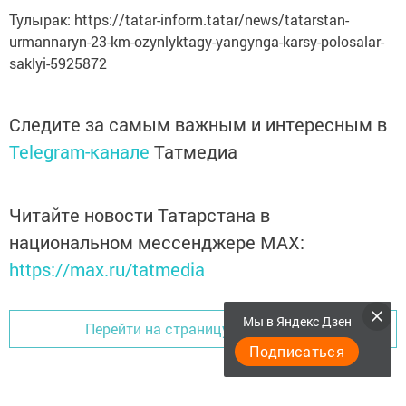
Тулырак: https://tatar-inform.tatar/news/tatarstan-
urmannaryn-23-km-ozynlyktagy-yangynga-karsy-polosalar-
saklyi-5925872
Следите за самым важным и интересным в
Telegram-канале
Татмедиа
Читайте новости Татарстана в
национальном мессенджере MАХ:
https://max.ru/tatmedia
Мы в Яндекс Дзен
Перейти на страницу новости
Подписаться