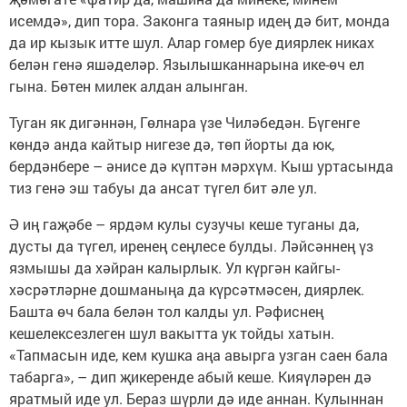
исемдә», дип тора. Законга таяныр идең дә бит, монда
да ир кызык итте шул. Алар гомер буе диярлек никах
белән генә яшәделәр. Язылышканнарына ике-өч ел
гына. Бөтен милек алдан алынган.
Туган як дигәннән, Гөлнара үзе Чиләбедән. Бүгенге
көндә анда кайтыр нигезе дә, төп йорты да юк,
бердәнбере – әнисе дә күптән мәрхүм. Кыш уртасында
тиз генә эш табуы да ансат түгел бит әле ул.
Ә иң гаҗәбе – ярдәм кулы сузучы кеше туганы да,
дусты да түгел, иренең сеңлесе булды. Ләйсәннең үз
язмышы да хәйран калырлык. Ул күргән кайгы-
хәсрәтләрне дошманыңа да күрсәтмәсен, диярлек.
Башта өч бала белән тол калды ул. Рәфиснең
кешелексезлеген шул вакытта ук тойды хатын.
«Тапмасын иде, кем кушка аңа авырга узган саен бала
табарга», – дип җикеренде абый кеше. Кияүләрен дә
яратмый иде ул. Бераз шүрли дә иде аннан. Кулыннан