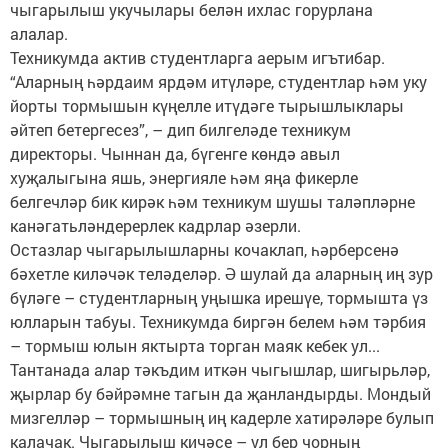
чыгарылыш укучылары белән ихлас горурлана
алалар.
Техникумда актив студентларга аерым игътибар.
“Аларның һәрдаим ярдәм итүләре, студентлар һәм уку
йорты тормышын күңелле итүдәге тырышлык­лары
әйтеп бетергесез”, – дип билгеләде техникум
директоры. Чыннан да, бүгенге көндә авыл
хуҗалыгына яшь, энергияле һәм яңа фикерле
белгечләр бик кирәк һәм техникум шушы таләпләрне
канәгатьләндерерлек кадрлар әзерли.
Остазлар чыгарылышларны кочаклап, һәрберсенә
бәхетле киләчәк теләделәр. Ә шулай да аларның иң зур
бүләге – студентларның уңышка ирешүе, тормышта үз
юлларын табуы. Техникумда биргән белем һәм тәрбия
– тормыш юлын яктырта торган маяк кебек ул...
Тантанада алар тәкъдим иткән чыгышлар, шигырьләр,
җырлар бу бәйрәмне тагын да җанландырды. Мондый
мизгелләр – тормышның иң кадерле хатирәләре булып
калачак. Чыгарылыш кичәсе – ул бер чорның