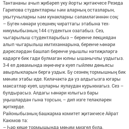
Тантананы ачып җибәреп уку йорты җитәкчесе Резеда
Гарипова студентларны һәм аларның остазларын,
укытучыларны һәм кунакларны сәламләгәннән соң:
– Бүген һөнәри үсешнең чираттагы этабына тех­
никумыбызның 144 студентын озатабыз. Сез,
чыгарылыш студентларыбыз – беренче лекциядән
алып чыгарылыш имтиханнарына, беренче һөнәри
дәресләрдән башлап беренче уңышлы нәтиҗәләргә
кадәрге бик гади булмаган юлны ышанычлы уздыгыз.
3-4 ел дәвамында иңне-иңгә куеп гыйлем дөньясы
авырлыкларын бергә уздык. Бу сезнең тормышның бик
мөһим этабы иде. Киләчәктә дә үз алдыгызга югары
максатлар куеп, шуларны яулаудан курыкмагыз. Сез –
булдырасыз. Алдагы һөнәри юлыгыз бары
уңышлардан гына торсын, – дип изге теләкләрен
җиткерде.
Районыбызның башкарма комитет җитәкчесе Айрат
Каюмов та:
– Һәр кеше тормышында мөһим мизгел була.