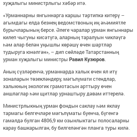
хуҗалыгы министрлыгы хәбәр итә.
«Урманнарны янгыннарга каршы тәртипкә китерү –
агымдагы елда безнең ведомствоның иң әһәмиятле
бурычларының берсе. Әлеге чаралар урман янгыннары
килеп чыгуны кисәтүгә, аларның таралуын чикләүгә
һәм алар белән уңышлы көрәшү өчен шартлар
тудыруга юнәлгән», – дип сөйләде Татарстанның
урман хуҗалыгы министры
Равил Кузюров
.
Аның сүзләренчә, урманнарда халык өчен ял итү
зоналарын төзекләндерү, мәгълүмати стендлар,
халыкның экологик грамотасын арттыру өчен
аншлаглар һәм щитлар урнаштыру дәвам иттерелә.
Министрлыкның урман фондын саклау һәм яклау
тармагы белгечләре мәгълүматы буенча, бүгенгә
гамәлдә булган 4806,9 км озынлыктагы полосаларны
карау башкарылган, бу билгеләнгән планга туры килә.