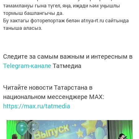
тәмамлануы гына түгел, яңа, иҗади һәм уңышлы
тормыш башлангычы да.
Бу хактагы фоторепортаж белән atnya-rt.ru сайтында
таныша аласыз.
Следите за самым важным и интересным в
Telegram-канале
Татмедиа
Читайте новости Татарстана в
национальном мессенджере MАХ:
https://max.ru/tatmedia