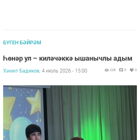
БҮГЕН БӘЙРӘМ
Һөнәр ул – киләчәккә ышанычлы адым
Хәмит Бадиков,
4 июль 2026 - 15:00
229
0
0