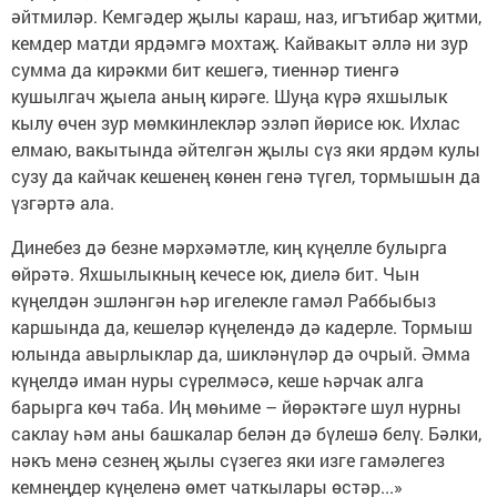
әйтмиләр. Кемгәдер җылы караш, наз, игътибар җитми,
кемдер матди ярдәмгә мохтаҗ. Кайвакыт әллә ни зур
сумма да кирәкми бит кешегә, тиеннәр тиенгә
кушылгач җыела аның кирәге. Шуңа күрә яхшылык
кылу өчен зур мөмкинлекләр эзләп йөрисе юк. Ихлас
елмаю, вакытында әйтелгән җылы сүз яки ярдәм кулы
сузу да кайчак кешенең көнен генә түгел, тормышын да
үзгәртә ала.
Динебез дә безне мәрхәмәтле, киң күңелле булырга
өйрәтә. Яхшылыкның кечесе юк, диелә бит. Чын
күңелдән эшләнгән һәр игелекле гамәл Раббыбыз
каршында да, кешеләр күңелендә дә кадерле. Тормыш
юлында авырлыклар да, шикләнүләр дә очрый. Әмма
күңелдә иман нуры сүрелмәсә, кеше һәрчак алга
барырга көч таба. Иң мөһиме – йөрәктәге шул нурны
саклау һәм аны башкалар белән дә бүлешә белү. Бәлки,
нәкъ менә сезнең җылы сүзегез яки изге гамәлегез
кемнеңдер күңеленә өмет чаткылары өстәр...»