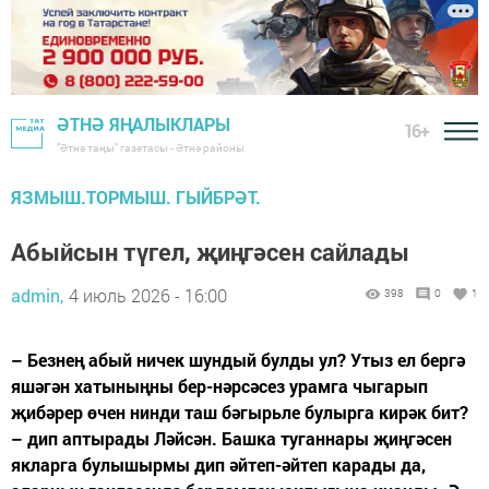
ӘТНӘ ЯҢАЛЫКЛАРЫ
16+
"Әтнә таңы" газетасы - Әтнә районы
ЯЗМЫШ.ТОРМЫШ. ГЫЙБРӘТ.
Абыйсын түгел, җиңгәсен сайлады
admin,
4 июль 2026 - 16:00
398
0
1
– Безнең абый ничек шундый булды ул? Утыз ел бергә
яшәгән хатыныңны бер-нәрсәсез урамга чыгарып
җибәрер өчен нинди таш бәгырьле булырга кирәк бит?
– дип аптырады Ләйсән. Башка туганнары җиңгәсен
якларга булышырмы дип әйтеп-әйтеп карады да,