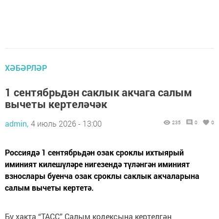
ХӘБӘРЛӘР
1 сентябрьдән саклык акчага салым
вычеты кертеләчәк
admin,
4 июль 2026 - 13:00
235
0
0
Россиядә 1 сентябрьдән озак сроклы ихтыярый
иминият килешүләре нигезендә түләнгән иминият
взнослары буенча озак сроклы саклык акчаларына
салым вычеты кертетә.
Бу хакта “ТАСС” Салым кодексына кертелгән