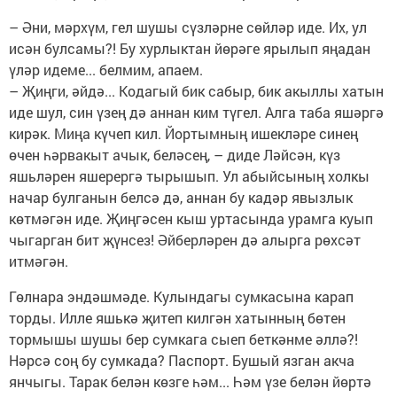
– Әни, мәрхүм, гел шушы сүзләрне сөйләр иде. Их, ул
исән булсамы?! Бу хурлыктан йөрәге ярылып яңадан
үләр идеме... белмим, апаем.
– Җиңги, әйдә... Кодагый бик сабыр, бик акыллы хатын
иде шул, син үзең дә аннан ким түгел. Алга таба яшәргә
кирәк. Миңа күчеп кил. Йортымның ишекләре синең
өчен һәрвакыт ачык, беләсең, – диде Ләйсән, күз
яшьләрен яшерергә тырышып. Ул абыйсының холкы
начар булганын белсә дә, аннан бу кадәр явызлык
көтмәгән иде. Җиңгәсен кыш уртасында урамга куып
чыгарган бит җүнсез! Әйберләрен дә алырга рөхсәт
итмәгән.
Гөлнара эндәшмәде. Кулындагы сумкасына карап
торды. Илле яшькә җитеп килгән хатынның бөтен
тормышы шушы бер сумкага сыеп беткәнме әллә?!
Нәрсә соң бу сумкада? Паспорт. Бушый язган акча
янчыгы. Тарак белән көзге һәм... Һәм үзе белән йөртә