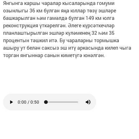
Янгынга каршы чаралар кысаларында гомуми
озынлыгы 36 км булган яңа юллар төзү эшләре
башкарылган һәм гамәлдә булган 149 км юлга
реконструкция үткәрелгән. Әлеге күрсәткечләр
планлаштырылган эшләр күләменең 32 һәм 35
процентын тәшкил итә. Бу чараларны тормышка
ашыру ут белән саксыз эш итү аркасында килеп чыга
торган янгыннар санын киметүгә юнәлгән.