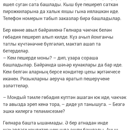
яшел суган сата башлады. Кыш буе пешереп саткан
пирожкиларына да халык яхшы гына ияләшкән иде.
Телефон номерын табып заказлар бирә башладылар.
Бер көнне авыл бәйрәменә Гөлнара чәкчәк белән
гөбәдия пешереп алып килде. Күз ачып йомганчы
татлы күчтәнәчне бүлгәләп, мактап ашап та
бетерделәр.
– Кем пешерде моны? – дип, үзара сораша
башладылар. Бәйрәмдә шәһәр кунаклары да бар иде.
Кем белгән аларның берсе кондитер цехы җитәкчесе
икәнен. Ризыкларны аеруча яратып пешерүчене
эзләттеләр.
– Мондый тәмле гөбәдия күптән ашаган юк иде, чәкчәк
тә авызда эреп кенә тора, – диде ул танышуга. – Безгә
эшкә килергә теләмисезме?
Гөлнара башта ышанмады. Ә бер атнадан инде
шәһәрдәге кондитер цехында эшли башлады. Аның