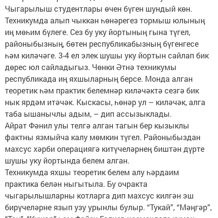
Чыгарылыш студентлары өчен бүген шундый көн.
Техникумда алып чыккан һөнәрегез тормыш юлының
иң мөһим бүлеге. Сез бу уку йортының гына түгел,
районыбызның, бөтен республикабызның бүгенгесе
һәм киләчәге. 3-4 ел элек шушы уку йортын сайлап бик
дөрес юл сайладыгыз. Чөнки Әтнә техникумы
республикада иң яхшыларның берсе. Монда алган
теоретик һәм практик белемнәр киләчәктә сезгә бик
нык ярдәм итәчәк. Кыскасы, һөнәр ул – киләчәк, алга
таба ышанычлы адым, – дип ассызыклады.
Айрат Фәнил улы телгә алган тагын бер кызыклы
фактны язмыйча калу мөмкин түгел. Районыбыздан
махсус хәрби операциягә китүчеләрнең биштән дүрте
шушы уку йортында белем алган.
Техникумда яхшы теоретик белем алу һәрдаим
практика белән ныгытыла. Бу очракта
чыгарылышларны котларга дип махсус килгән эш
бирүчеләрне язып узу урынлы булыр. “Тукай”, “Мәңгәр”,