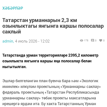
ХӘБӘРЛӘР
Татарстан урманнарын 2,3 км
озынлыктагы янгынга каршы полосалар
саклый
admin,
4 июль 2026 - 12:02
175
0
0
Татарстанда урман территорияләре 2395,2 километр
озынлыкта янгынга каршы яңа полосалар белән
ныгытылган.
Эшләр билгеләнгән план буенча бара һәм «Экологик
иминлек» илкүләм проектының «Урманнарны саклау»
федераль проектының «Татарстан Республикасында
урманнарны саклау» төбәк проекты максатларына
ирешергә ярдәм итә. Бу хакта Татарстанның Урман