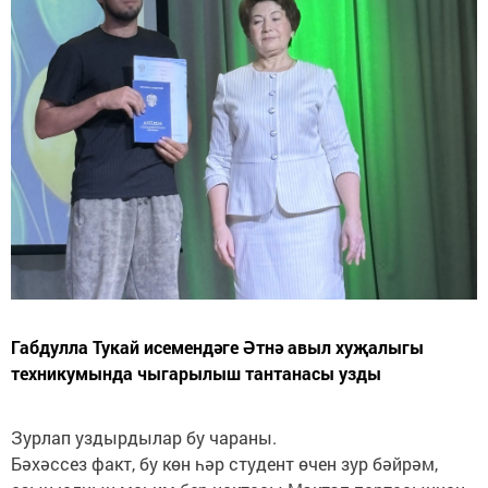
Габдулла Тукай исемендәге Әтнә авыл хуҗалыгы
техникумында чыгарылыш тантанасы узды
Зурлап уздырдылар бу чараны.
Бәхәссез факт, бу көн һәр студент өчен зур бәйрәм,