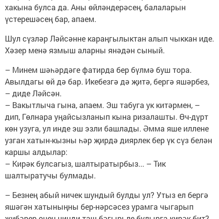
хакына булса да. Аны өйләндерәсең, балаларын
үстерешәсең бар, апаем.
Шул сүзләр Ләйсәнне караңгылыктан алып чыккан иде.
Хәзер менә язмыш аларны янәдән сыный.
– Минем шәһәрдәге фатирда бер бүлмә буш тора.
Авылдагы өй дә бар. Икебезгә дә җитә, бергә яшәрбез,
– диде Ләйсән.
– Вакытлыча гына, апаем. Эш табуга ук китәрмен, –
дип, Гөлнара уңайсызланып кына ризалашты. Өч-дүрт
көн узуга, ул инде эш эзли башлады. Әмма яше иллене
узган хатын-кызны һәр җирдә диярлек бер үк сүз белән
каршы алдылар:
– Кирәк булсагыз, шалтыратырбыз... – Тик
шалтыратучы булмады.
– Безнең абый ничек шундый булды ул? Утыз ел бергә
яшәгән хатыныңны бер-нәрсәсез урамга чыгарып
җибәрер өчен нинди таш бәгырьле булырга кирәк бит?