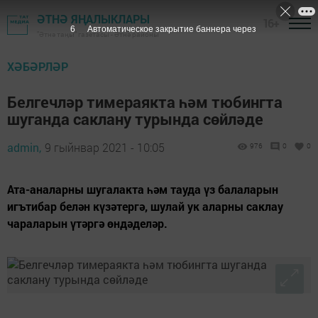
ӘТНӘ ЯҢАЛЫКЛАРЫ
16+
6
Автоматическое закрытие баннера через
"Әтнә таңы" газетасы - Әтнә районы
ХӘБӘРЛӘР
Белгечләр тимераякта һәм тюбингта
шуганда саклану турында сөйләде
admin,
9 гыйнвар 2021 - 10:05
976
0
0
Ата-аналарны шугалакта һәм тауда үз балаларын
игътибар белән күзәтергә, шулай ук аларны саклау
чараларын үтәргә өндәделәр.