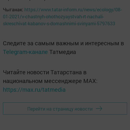
Чыганак:
https://www.tatar-inform.ru/news/ecology/08-
01-2021/v-chastnyh-ohothozyaystvah-rt-nachali-
skreschivat-kabanov-s-domashnimi-svinyami-5797633
Следите за самым важным и интересным в
Telegram-канале
Татмедиа
Читайте новости Татарстана в
национальном мессенджере MАХ:
https://max.ru/tatmedia
Перейти на страницу новости