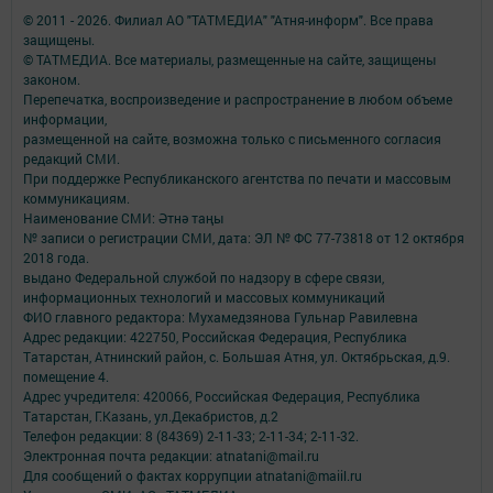
© 2011 - 2026. Филиал АО "ТАТМЕДИА" "Атня-информ". Все права
защищены.
© ТАТМЕДИА. Все материалы, размещенные на сайте, защищены
законом.
Перепечатка, воспроизведение и распространение в любом объеме
информации,
размещенной на сайте, возможна только с письменного согласия
редакций СМИ.
При поддержке Республиканского агентства по печати и массовым
коммуникациям.
Наименование СМИ: Әтнә таңы
№ записи о регистрации СМИ, дата: ЭЛ № ФС 77-73818 от 12 октября
2018 года.
выдано Федеральной службой по надзору в сфере связи,
информационных технологий и массовых коммуникаций
ФИО главного редактора: Мухамедзянова Гульнар Равилевна
Адрес редакции: 422750, Российская Федерация, Республика
Татарстан, Атнинский район, с. Большая Атня, ул. Октябрьская, д.9.
помещение 4.
Адрес учредителя: 420066, Российская Федерация, Республика
Татарстан, Г.Казань, ул.Декабристов, д.2
Телефон редакции: 8 (84369) 2-11-33; 2-11-34; 2-11-32.
Электронная почта редакции: atnatani@mail.ru
Для сообщений о фактах коррупции atnatani@maiil.ru