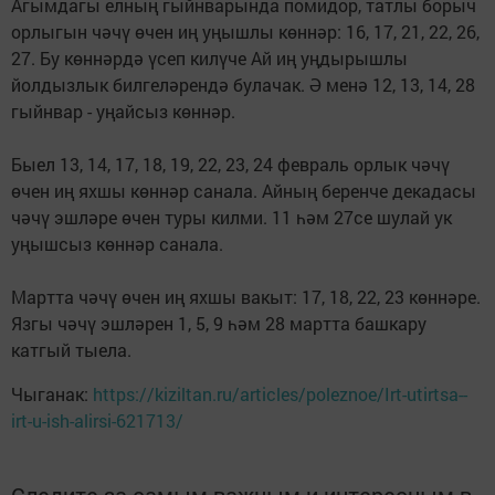
Агымдагы елның гыйнварында помидор, татлы борыч
орлыгын чәчү өчен иң уңышлы көннәр: 16, 17, 21, 22, 26,
27. Бу көннәрдә үсеп килүче Ай иң уңдырышлы
йолдызлык билгеләрендә булачак. Ә менә 12, 13, 14, 28
гыйнвар - уңайсыз көннәр.
Быел 13, 14, 17, 18, 19, 22, 23, 24 февраль орлык чәчү
өчен иң яхшы көннәр санала. Айның беренче декадасы
чәчү эшләре өчен туры килми. 11 һәм 27се шулай ук
уңышсыз көннәр санала.
Мартта чәчү өчен иң яхшы вакыт: 17, 18, 22, 23 көннәре.
Язгы чәчү эшләрен 1, 5, 9 һәм 28 мартта башкару
катгый тыела.
Чыганак:
https://kiziltan.ru/articles/poleznoe/Irt-utirtsa--
irt-u-ish-alirsi-621713/