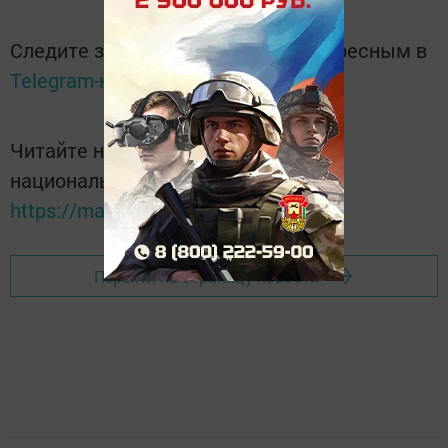
Следите за самым важным и интересным в
Telegram-канале
Татмедиа
Читайте новости Татарстана в
национальном мессенджере MАХ:
https://max.ru/tatmedia
Перейти на страницу новости