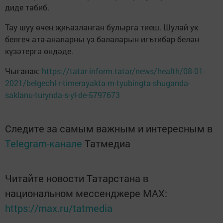
диде табиб.
Тау шуу өчен җиһазланган булырга тиеш. Шулай ук
белгеч ата-аналарны үз балаларын игътибар белән
күзәтергә өндәде.
Чыганак:
https://tatar-inform.tatar/news/health/08-01-
2021/belgechl-r-timerayakta-m-tyubingta-shuganda-
saklanu-turynda-s-yl-de-5797673
Следите за самым важным и интересным в
Telegram-канале
Татмедиа
Читайте новости Татарстана в
национальном мессенджере MАХ:
https://max.ru/tatmedia