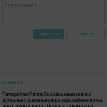
Отправить
Авторизоваться
ХӘБӘРЛӘР
Татарстан Республикасының шәхси
аучылык хуҗалыкларында кабаннарны
йорт дуңгызлары белән аталандыра