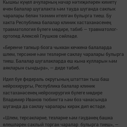
Кышкы күңел ачуларның начар нәтиҗәләрен киметү
өчен балалар шугалакта һәм тауда шуганда саклык
чаралары белән тәэмин ителгән булырга тиеш. Бу
хакта Республика балалар клиник хастаханәсенең
травматология бүлеге мөдире, табиб — травматолог-
ортопед Алексей Глушков сөйләде.
«Беренче тапкыр бозга чыккан кечкенә балаларда
шлем, терсәкне һәм тезләрне саклау чаралары булырга
тиеш. Балалар шугалакларда еш кына кулларын һәм
аякларын сындыра», — диде табиб.
Идел буе федераль округының штаттан тыш баш
нейрохирургы, Республика балалар клиник
хастаханәсенең нейрохирургия бүлеге мөдире
Владимир Иванов тюбингта һәм боз чанасында
шуганда да саклау чаралары кирәк дип өстәде.
«Шлем, терсәкләрне, тезләрне һәм гәүдәнең башка
өлешләрен саклый торган чаралар булырга тиеш», —