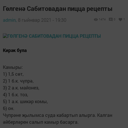
Гөлгенә Сабитовадан пицца рецепты
admin,
8 гыйнвар 2021 - 19:30
1474
0
1
Кирәк була
Камыры:
1) 1,5 сөт,
2) 1 б.к. чүпрә,
3) 2 а.к. майонез,
4) 1 б.к. тоз,
5) 1 а.к. шикәр комы,
6) он.
Чүпрәне җылымса суда кабартып алырга. Калган
әйберләрен салып камыр басарга.