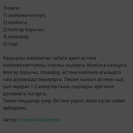
Эчлеге:
1) майонез+кетчуп,
2) колбаса,
3) болгар борычы,
4) помидор,
5) сыр.
Камырны майланган табага җәеп өстенә
майонез+кетчуплы соусны сыларга. Колбаса салырга,
болгар борычы, помидор, өстенә майонез агызырга
һәм духовкада пешерергә. Пешеп чыккач өстенә сыр
уып яңадан 1-2 минутка гына, сырлары эрегәнче
духовкага тыгарга.
Тәмле пиццалар әзер. Өстенә укроп, яшел суган сибеп
җибәрдем.
Автор
Гульгена Сабитова