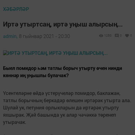
ХӘБӘРЛӘР
Иртә утыртсаң, иртә уңыш алырсың...
admin,
8 гыйнвар 2021 - 20:30
1250
0
0
Быел помидор һәм татлы борыч утырту өчен нинди
көннәр иң уңышлы булачак?
Үсентеләрне өйдә үстерүчеләр помидор, баклажан,
татлы борычның беркадәр өлешен иртәрәк утырта ала.
Шулай ук, петуния орлыкларын да иртәрәк утырту
яхшырак. Җәй башында ук алар чәчәккә төренеп
утырачак.