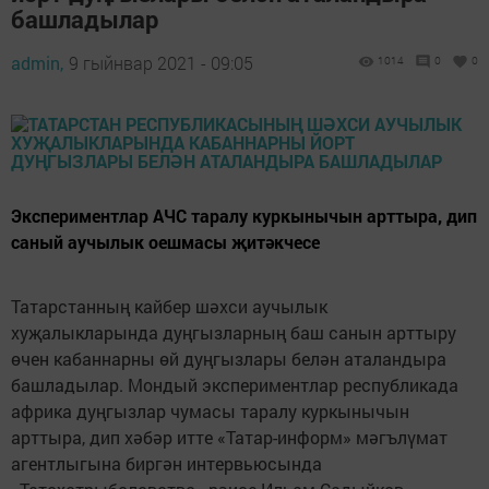
башладылар
admin,
9 гыйнвар 2021 - 09:05
1014
0
0
Экспериментлар АЧС таралу куркынычын арттыра, дип
саный аучылык оешмасы җитәкчесе
Татарстанның кайбер шәхси аучылык
хуҗалыкларында дуңгызларның баш санын арттыру
өчен кабаннарны өй дуңгызлары белән аталандыра
башладылар. Мондый экспериментлар республикада
африка дуңгызлар чумасы таралу куркынычын
арттыра, дип хәбәр итте «Татар-информ» мәгълүмат
агентлыгына биргән интервьюсында