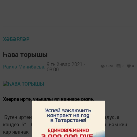
ХӘБӘРЛӘР
Һава торышы
9 гыйнвар 2021 -
Раилә Минибаева,
1058
0
0
08:00
Хәерле иртә, уңышлы ял көннәре сезгә.
Бүген иртән Әтнәдә температура -7°...-6° градус, ә
көндез -6°...-5° градус салкын булачак. Иртән һәм кич
кар явачак.