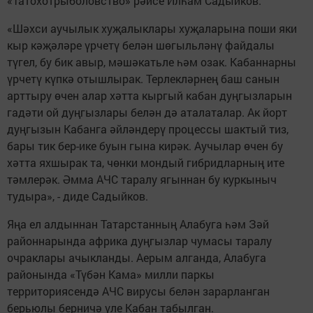
«Татохотрыболовство» рәисе Илһам Садыйков.
«Шәхси аучылык хуҗалыклары хуҗаларына поши яки
кыр кәҗәләре үрчетү белән шөгыльләнү файдалы
түгел, бу бик авыр, мәшәкатьле һәм озак. Кабаннарны
үрчетү күпкә отышлырак. Терлекләрнең баш санын
арттыру өчен алар хәтта кыргый кабан дуңгызларын
гадәти ой дуңгызлары белән дә аталаталар. Ак йорт
дуңгызын Кабанга әйләндерү процессы шактый тиз,
бары тик бер-ике буын гына кирәк. Аучылар өчен бу
хәтта яхшырак та, чөнки мондый гибридларның ите
тәмлерәк. Әмма АЧС таралу ягыннан бу куркыныч
тудыра», - диде Садыйков.
Яңа ел алдыннан Татарстанның Алабуга һәм Зәй
районнарында африка дуңгызлар чумасы таралу
очраклары ачыкланды. Аерым алганда, Алабуга
районында «Түбән Кама» милли паркы
территориясендә АЧС вирусы белән зарарланган
берьюлы берничә үле Кабан табылган.