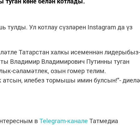
 туган көне белән котлады.
 тулды. Ул котлау сүзләрен Instagram да үз
лләтле Татарстан халкы исеменнән лидерыбыз-
ты Владимир Владимирович Путинны туган
улык-сәламәтлек, озын гомер телим.
 атсын, илебез тормышы имин булсын!"- диелә
интересным в
Telegram-канале
Татмедиа