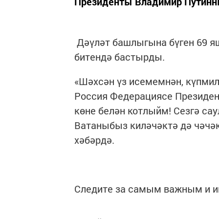
Президенты Владимир Путинны
Дәүләт башлыгына бүген 69 яшь
битендә бастырды.
«Шәхсән үз исемемнән, күпми
Россия Федерациясе Президен
көне белән котлыйм! Сезгә са
Ватаныбыз киләчәктә дә чәчәк
хәбәрдә.
Следите за самым важным и 