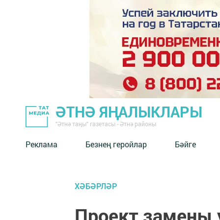
ӘТНӘ ЯҢАЛЫКЛАРЫ
"Әтнә таңы" газетасы - Әтнә районы
Реклама
Безнең геройлар
Бәйге
ХӘБӘРЛӘР
Проект замены 