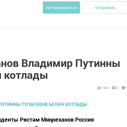
Отправить
Авторизоваться
анов Владимир Путинны
н котлады
1044
0
иденты Рөстәм Миңнеханов Россия