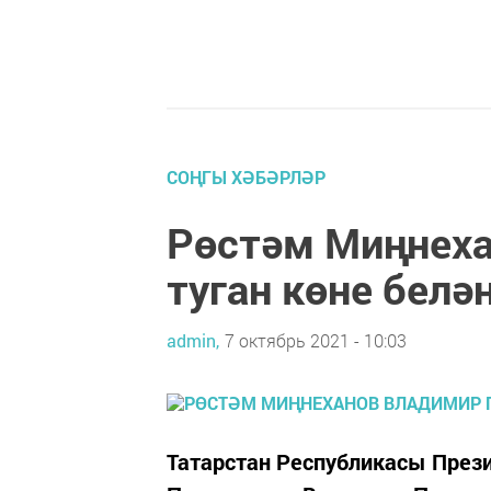
СОҢГЫ ХӘБӘРЛӘР
Рөстәм Миңнех
туган көне белә
admin,
7 октябрь 2021 - 10:03
Татарстан Республикасы През